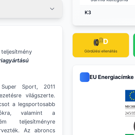
K3
D
 teljesítmény
Gördülési ellenállás
riagyártású
EU Energiacímke
Super Sport, 2011
ezetésre világszerte.
csot a legsportosabb
tókra, valamint a
ém teljesítményre
ervezték. Az abroncs