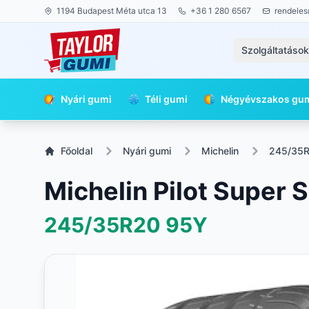
1194 Budapest Méta utca 13
+36 1 280 6567
rendeles
Szolgáltatáso
Nyári gumi
Téli gumi
Négyévszakos gu
Főoldal
Nyári gumi
Michelin
245/35
Michelin Pilot Super 
245/35R20
95Y