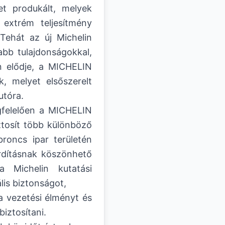
et produkált, melyek
extrém teljesítmény
Tehát az új Michelin
abb tulajdonságokkal,
n elődje, a MICHELIN
k, melyet elsőszerelt
utóra.
gfelelően a MICHELIN
ztosít több különböző
roncs ipar területén
ordításnak köszönhető
 Michelin kutatási
lis biztonságot,
a vezetési élményt és
biztosítani.