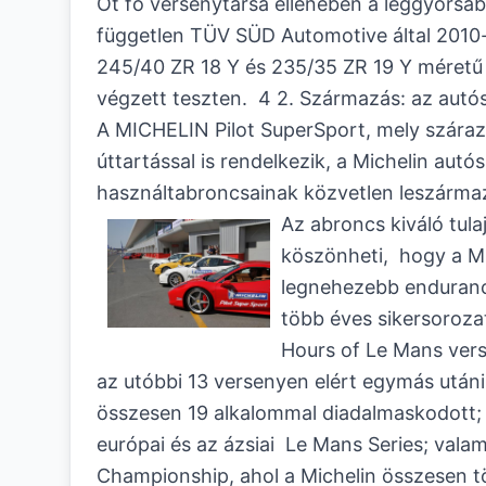
Öt fő versenytársa ellenében a leggyorsabb
független TÜV SÜD Automotive által 2010-
245/40 ZR 18 Y és 235/35 ZR 19 Y méretű
végzett teszten. 4 2. Származás: az aut
A MICHELIN Pilot SuperSport, mely száraz
úttartással is rendelkezik, a Michelin aut
használtabroncsainak közvetlen leszárma
Az abroncs kiváló tul
köszönheti, hogy a Mi
legnehezebb enduranc
több éves sikersorozat
Hours of Le Mans vers
az utóbbi 13 versenyen elért egymás utáni
összesen 19 alkalommal diadalmaskodott; 
európai és az ázsiai Le Mans Series; valam
Championship, ahol a Michelin összesen t