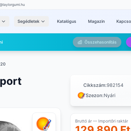
@taylorgumi.hu
k
Segédletek
Katalógus
Magazin
Kapcso
mi
Összehasonlítás
R20
Sport
Cikkszám:
982154
Szezon:
Nyári
Bruttó ár — Importőri raktár
129 890 Ft