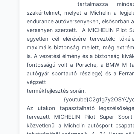
tartalmazza min
szakértelmet, melyet a Michelin a legje
endurance autóversenyeken, elsősorban a
versenyen szerzett. A MICHELIN Pilot S
egyetlen cél elérésére tervezték: tökél
maximális biztonság mellett, még extré
is. A vezetési élmény és a biztonság kivá
fontosságú volt a Porsche, a BMW M (
autógyár sportautó részlege) és a Ferra
végzett
termékfejlesztés során.
{youtube}C2g1g7y2OSY{/y
Az utakon tapasztalható legszélsőség
tervezett MICHELIN Pilot Super Sport 
közvetlenül a Michelin autósport csapat