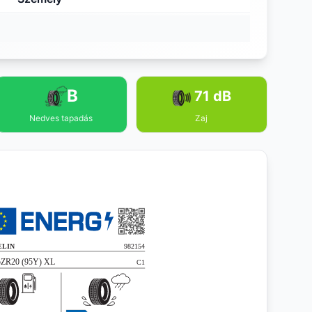
B
71 dB
Nedves tapadás
Zaj