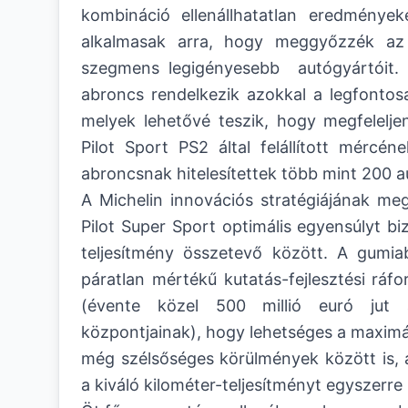
kombináció ellenállhatatlan eredmények
alkalmasak arra, hogy meggyőzzék az 
szegmens legigényesebb autógyártóit. 
abroncs rendelkezik azokkal a legfontos
melyek lehetővé teszik, hogy megfelelje
Pilot Sport PS2 által felállított mércéne
abroncsnak hitelesítettek több mint 200 a
A Michelin innovációs stratégiájának me
Pilot Super Sport optimális egyensúlyt bi
teljesítmény összetevő között. A gumiab
páratlan mértékű kutatás-fejlesztési ráf
(évente közel 500 millió euró jut a
központjainak), hogy lehetséges a maximá
még szélsőséges körülmények között is, 
a kiváló kilométer-teljesítményt egyszerre 