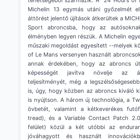
tehetségéből származik. A 24 Hours of
Michelin 13 egymás utáni győzelmét elő
áttörést jelentő újítások átkerültek a MIC
Sport abroncsba, hogy az autósoknak
élményben legyen részük. A Michelin egy
műszaki megoldást egyesített --melyek kö
of Le Mans versenyen használt abroncsokh
annak érdekében, hogy az abroncs útt
képességét javítva növelje az ált
teljesítményét, még a legszélsőségeseb
is, úgy, hogy közben az abroncs kiváló ki
is nyújtson. A három új technológia, a Tw
övbetét, valamint a kétkeverékes futó
tread), és a Variable Contact Patch 2.0
felület) közül a két utóbbi az endura
jóváhagyott és használt innováció