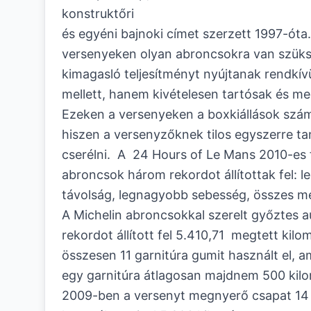
konstruktőri
és egyéni bajnoki címet szerzett 1997-óta
versenyeken olyan abroncsokra van szük
kimagasló teljesítményt nyújtanak rendkí
mellett, hanem kivételesen tartósak és me
Ezeken a versenyeken a boxkiállások szám
hiszen a versenyzőknek tilos egyszerre ta
cserélni. A 24 Hours of Le Mans 2010-es 
abroncsok három rekordot állítottak fel:
távolság, legnagyobb sebesség, összes me
A Michelin abroncsokkal szerelt győztes a
rekordot állított fel 5.410,71 megtett kilo
összesen 11 garnitúra gumit használt el, am
egy garnitúra átlagosan majdnem 500 kilo
2009-ben a versenyt megnyerő csapat 14 