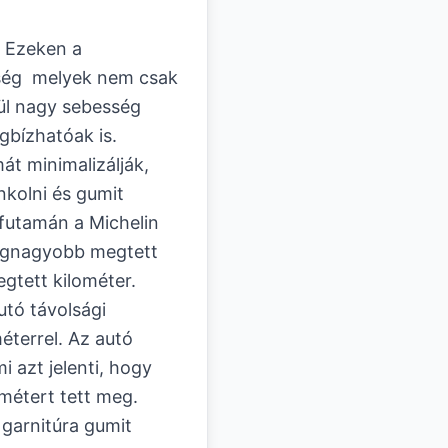
. Ezeken a
ség melyek nem csak
vül nagy sebesség
gbízhatóak is.
át minimalizálják,
nkolni és gumit
futamán a Michelin
 legnagyobb megtett
gtett kilométer.
utó távolsági
méterrel. Az autó
i azt jelenti, hogy
métert tett meg.
garnitúra gumit