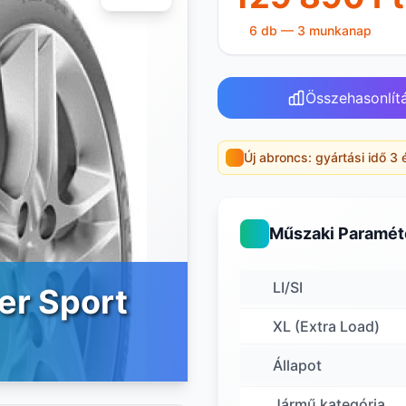
6 db — 3 munkanap
Összehasonlít
Új abroncs: gyártási idő 3 
Műszaki Paramét
LI/SI
per Sport
XL (Extra Load)
Állapot
Jármű kategória