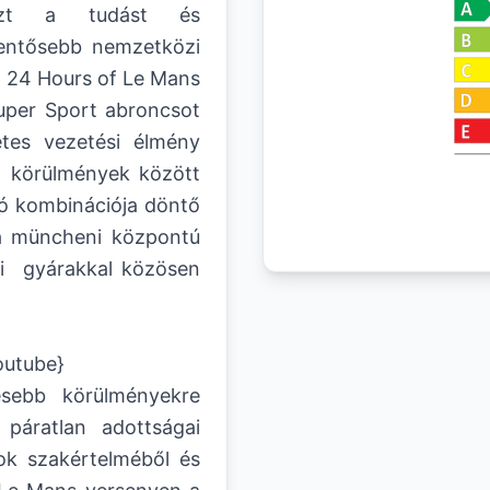
dazt a tudást és
lentősebb nemzetközi
 24 Hours of Le Mans
uper Sport abroncsot
etes vezetési élmény
m körülmények között
ló kombinációja döntő
a müncheni központú
ri gyárakkal közösen
outube}
esebb körülményekre
páratlan adottságai
ok szakértelméből és