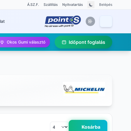
Á.SZ.F.
Szállítás
Nyitvatartás
Belépés
lat
Időpont foglalás
Okos Gumi választó
Kosárba