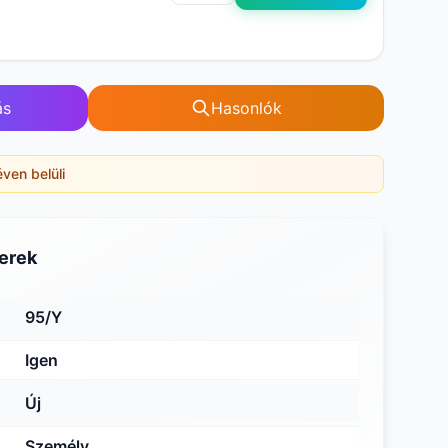
ás
Hasonlók
éven belüli
erek
95/Y
Igen
Új
Személy