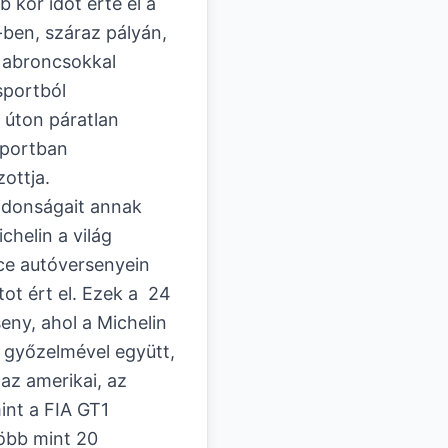
 kör időt érte el a
ben, száraz pályán,
 abroncsokkal
ósportból
 úton páratlan
ósportban
zottja.
ajdonságait annak
chelin a világ
e autóversenyein
ot ért el. Ezek a 24
eny, ahol a Michelin
 győzelmével együtt,
az amerikai, az
int a FIA GT1
öbb mint 20