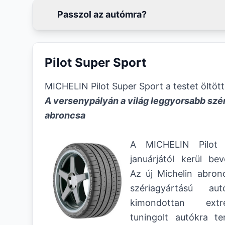
Passzol az autómra?
Pilot Super Sport
MICHELIN Pilot Super Sport a testet öltött
A versenypályán a világ leggyorsabb szé
abroncsa
A MICHELIN Pilot 
januárjától kerül bev
Az új Michelin abron
szériagyártású au
kimondottan extr
tuningolt autókra t