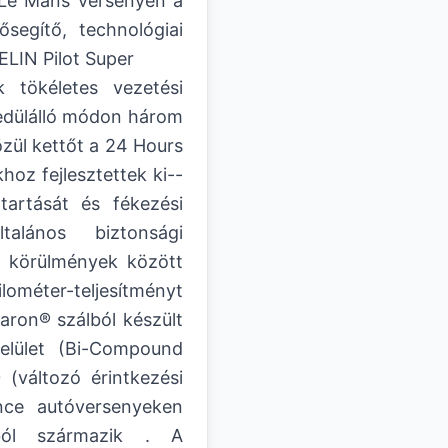
 Le Mans versenyen a
segítő, technológiai
HELIN Pilot Super
 tökéletes vezetési
edülálló módon három
zül kettőt a 24 Hours
oz fejlesztettek ki--
artását és fékezési
alános biztonsági
b körülmények között
lométer-teljesítményt
aron® szálból készült
felület (Bi-Compound
 (változó érintkezési
nce autóversenyeken
kból származik . A