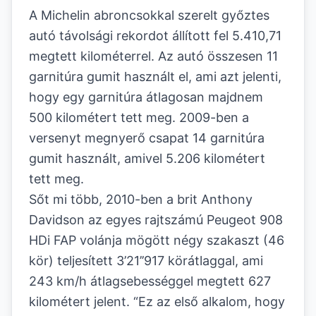
A Michelin abroncsokkal szerelt győztes
autó távolsági rekordot állított fel 5.410,71
megtett kilométerrel. Az autó összesen 11
garnitúra gumit használt el, ami azt jelenti,
hogy egy garnitúra átlagosan majdnem
500 kilométert tett meg. 2009-ben a
versenyt megnyerő csapat 14 garnitúra
gumit használt, amivel 5.206 kilométert
tett meg.
Sőt mi több, 2010-ben a brit Anthony
Davidson az egyes rajtszámú Peugeot 908
HDi FAP volánja mögött négy szakaszt (46
kör) teljesített 3’21’’917 körátlaggal, ami
243 km/h átlagsebességgel megtett 627
kilométert jelent. “Ez az első alkalom, hogy