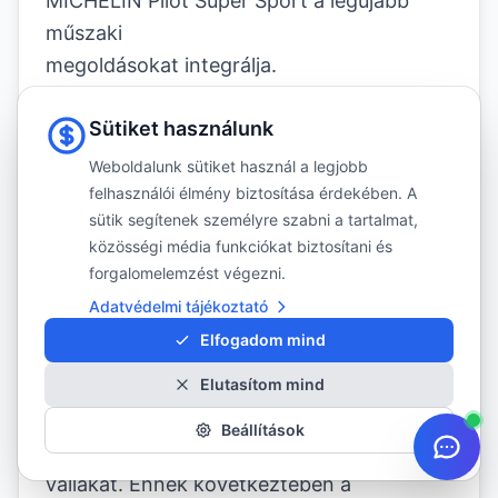
MICHELIN Pilot Super Sport a legújabb
műszaki
megoldásokat integrálja.
- Twaron® övbetét
Sütiket használunk
A csúcsminőségű sportfelszerelésekhez,
például tenisz, vitorlázás és hegyi
Weboldalunk sütiket használ a legjobb
kerékpározás – valamint a repülésben,
felhasználói élmény biztosítása érdekében. A
sütik segítenek személyre szabni a tartalmat,
katonai védőfelszerelésekben és az
közösségi média funkciókat biztosítani és
autósportban – használt nagy sűrűségű
forgalomelemzést végezni.
rost, a Twaron® nagy sebességnél
Adatvédelmi tájékoztató
kimagasló stabilitást ad a MICHELIN Pilot
Elfogadom mind
Super Sport abroncsnak.
Elutasítom mind
Változtatható feszességének
köszönhetően az övbetét jobban
Beállítások
megfeszíti a futófelületet közepét, mint a
vállakat. Ennek következtében a