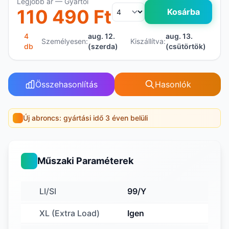
Legjobb ár — Gyártói
110 490 Ft
Kosárba
4
aug. 12.
aug. 13.
Személyesen:
Kiszállítva:
db
(szerda)
(csütörtök)
Összehasonlítás
Hasonlók
Új abroncs: gyártási idő 3 éven belüli
Műszaki Paraméterek
LI/SI
99/Y
XL (Extra Load)
Igen