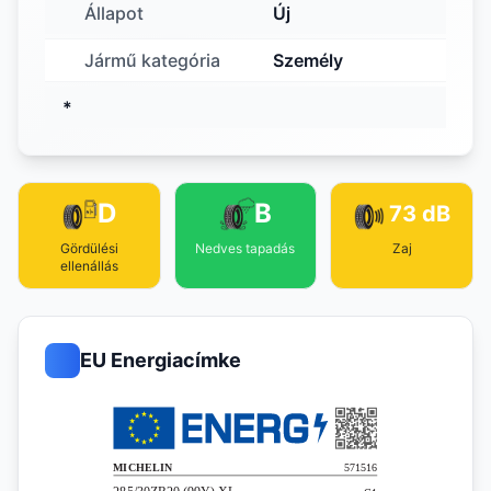
Állapot
Új
Jármű kategória
Személy
*
D
B
73 dB
Gördülési
Nedves tapadás
Zaj
ellenállás
EU Energiacímke