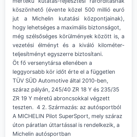
mértékű kutatás-fejlesztési ráfordításnak
köszönhető (évente közel 500 millió euró
jut a Michelin kutatási központjainak),
hogy lehetséges a maximális biztonságot,
még szélsőséges körülmények között is, a
vezetési élményt és a kiváló kilométer-
teljesítményt egyszerre biztosítani.
Öt fő versenytársa ellenében a
leggyorsabb kör időt érte el a független
TÜV SÜD Automotive által 2010-ben,
száraz pályán, 245/40 ZR 18 Y és 235/35
ZR 19 Y méretű abroncsokkal végzett
teszten. 4 2. Származás: az autósportból
A MICHELIN Pilot SuperSport, mely száraz
úton páratlan úttartással is rendelkezik, a
Michelin autósportban