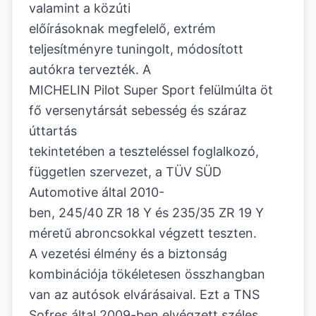
valamint a közúti
előírásoknak megfelelő, extrém
teljesítményre tuningolt, módosított
autókra tervezték. A
MICHELIN Pilot Super Sport felülmúlta öt
fő versenytársát sebesség és száraz
úttartás
tekintetében a teszteléssel foglalkozó,
független szervezet, a TÜV SÜD
Automotive által 2010-
ben, 245/40 ZR 18 Y és 235/35 ZR 19 Y
méretű abroncsokkal végzett teszten.
A vezetési élmény és a biztonság
kombinációja tökéletesen összhangban
van az autósok elvárásaival. Ezt a TNS
Sofres által 2009-ben elvégzett széles