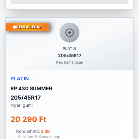
RENDELÉSRE
PLATIN
205/45R17
Kép hamarosan
PLATIN
RP 430 SUMMER
205/45R17
Nyári gumi
20 290 Ft
Rendelhető:
8 db
Szállítás: 5-6 munkanap