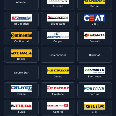
Atlander
Austone
Barum
BFGoodrich
Bridgestone
Ceat
Continental
Cooper
Davanti
Diamondback
Diplomat
Debica
Double Star
Dunlop
Evergreen
Falken
Firestone
Fortune
Fulda
General
GITI