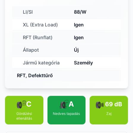
LI/SI
88/W
XL (Extra Load)
Igen
RFT (Runflat)
Igen
Állapot
Új
Jármű kategória
Személy
RFT, Defekttűrő
C
A
69 dB
Gördülési
Nedves tapadás
Zaj
ellenállás