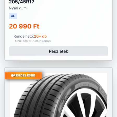
205/45R17
Nyári gumi
XL
20 990 Ft
Rendelhető:
20+ db
Szállítás: 5-6 munkanap
Részletek
RENDELÉSRE