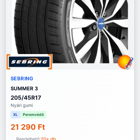
SEBRING
SUMMER 3
205/45R17
Nyári gumi
XL
Peremvédő
21 290 Ft
Rendelhető:
20+ db