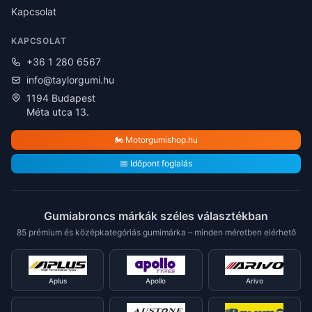
Kapcsolat
KAPCSOLAT
+36 1 280 6567
info@taylorgumi.hu
1194 Budapest
Méta utca 13.
🏍️ Motorgumishop.hu
📅 Időpont foglalás
Gumiabroncs márkák széles választékban
85 prémium és középkategóriás gumimárka – minden méretben elérhető
Aplus
Apollo
Arivo