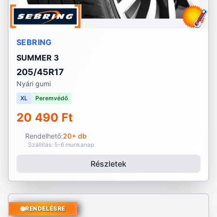
SEBRING
SUMMER 3
205/45R17
Nyári gumi
XL
Peremvédő
20 490 Ft
Rendelhető:
20+ db
Szállítás: 5-6 munkanap
Részletek
RENDELÉSRE