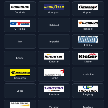
Goodride
Goodyear
Gripmax
Habilead
GT Radial
Hankook
Ilink
Imperial
Infinity
Kenda
Kingstar
Kleber
Landspider
Kormoran
Kumho
Lassa
Laufenn
Linglong
Matador
Maxtrek