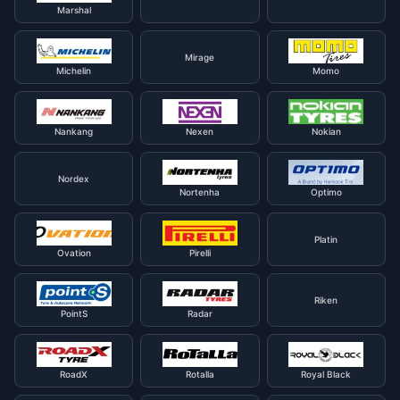
Marshal
Mirage
Michelin
Momo
Nankang
Nexen
Nokian
Nordex
Nortenha
Optimo
Platin
Ovation
Pirelli
Riken
PointS
Radar
RoadX
Rotalla
Royal Black