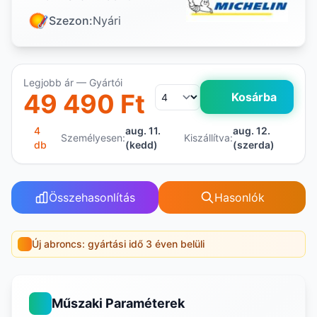
Szezon:
Nyári
Legjobb ár — Gyártói
49 490 Ft
Kosárba
4
aug. 11.
aug. 12.
Személyesen:
Kiszállítva:
db
(kedd)
(szerda)
Összehasonlítás
Hasonlók
Új abroncs: gyártási idő 3 éven belüli
Műszaki Paraméterek