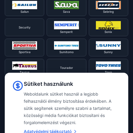
Sailun
Sava
Sebring
Security
Semperit
Sonix
Sportiva
Sumitomo
Sunny
Tourador
Taurus
Toyo
Sütiket használunk
Tracmax
Tristar
Triangle
Weboldalunk sütiket használ a legjobb
felhasználói élmény biztosítása érdekében. A
sütik segítenek személyre szabni a tartalmat,
Viking
Voyager
Uniroyal
közösségi média funkciókat biztosítani és
forgalomelemzést végezni.
Waterfall
Westlake
Adatvédelmi tájékoztató
Vredestein