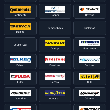
Continental
Cooper
Davanti
Diamondback
Diplomat
Debica
Double Star
Dunlop
Evergreen
Falken
Firestone
Fortune
Fulda
General
GITI
Goodride
Goodyear
Gripmax