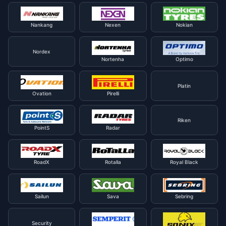
Nankang
Nexen
Nokian
Nordex
Nortenha
Optimo
Platin
Ovation
Pirelli
Riken
PointS
Radar
RoadX
Rotalla
Royal Black
Sailun
Sava
Sebring
Security