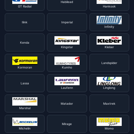
Habilead
GT Radial
Hankook
Ilink
Imperial
Infinity
Kenda
Kingstar
Kleber
Landspider
Kormoran
Kumho
Lassa
Laufenn
Linglong
Matador
Maxtrek
Marshal
Mirage
Michelin
Momo