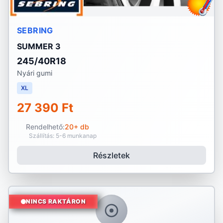
SEBRING
SUMMER 3
245/40R18
Nyári gumi
XL
27 390 Ft
Rendelhető:
20+ db
Szállítás: 5-6 munkanap
Részletek
NINCS RAKTÁRON