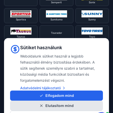
Semperit
Sonix
Sportiva
Sumitomo
Sunny
Tourador
Taurus
Toyo
Sütiket használunk
Tracmax
Tristar
Triangle
Weboldalunk sütiket használ a legjobb
felhasználói élmény biztosítása érdekében. A
Viking
Voyager
sütik segítenek személyre szabni a tartalmat,
Uniroyal
közösségi média funkciókat biztosítani és
forgalomelemzést végezni.
Waterfall
Westlake
Adatvédelmi tájékoztató
Vredestein
Elfogadom mind
Elutasítom mind
Yokohama