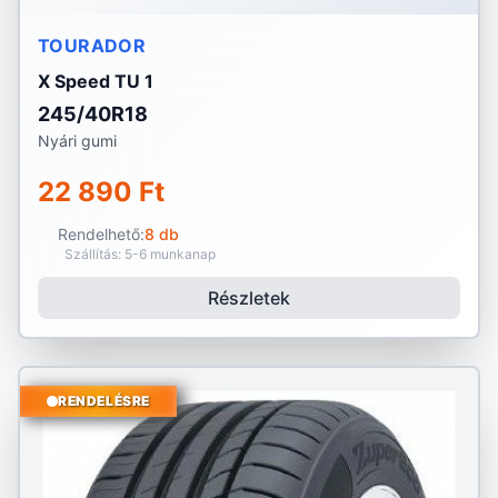
TOURADOR
X Speed TU 1
245/40R18
Nyári gumi
22 890 Ft
Rendelhető:
8 db
Szállítás: 5-6 munkanap
Részletek
RENDELÉSRE