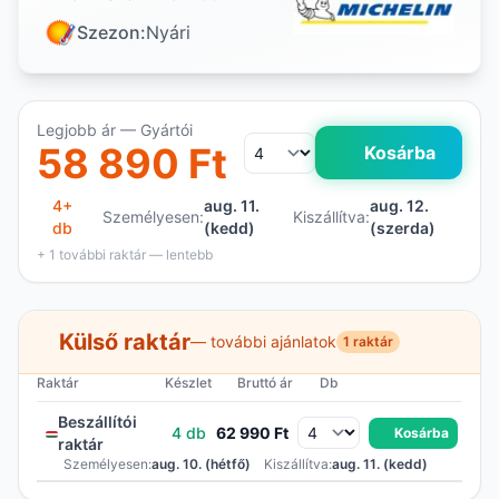
Szezon:
Nyári
Legjobb ár — Gyártói
58 890 Ft
Kosárba
4+
aug. 11.
aug. 12.
Személyesen:
Kiszállítva:
db
(kedd)
(szerda)
+ 1 további raktár — lentebb
Külső raktár
— további ajánlatok
1 raktár
Raktár
Készlet
Bruttó ár
Db
Beszállítói
4 db
62 990 Ft
Kosárba
raktár
Személyesen:
aug. 10. (hétfő)
Kiszállítva:
aug. 11. (kedd)