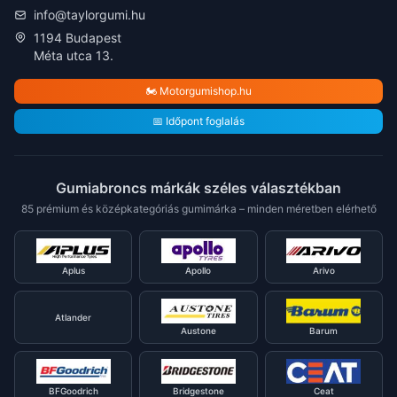
info@taylorgumi.hu
1194 Budapest
Méta utca 13.
🏍️ Motorgumishop.hu
📅 Időpont foglalás
Gumiabroncs márkák széles választékban
85 prémium és középkategóriás gumimárka – minden méretben elérhető
Aplus
Apollo
Arivo
Atlander
Austone
Barum
BFGoodrich
Bridgestone
Ceat