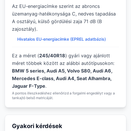
Az EU-energiacímke szerint az abroncs
üzemanyag-hatékonysága C, nedves tapadása
A osztályú, külső gördülési zaja 71 dB (B
zajosztály).
Hivatalos EU-energiacímke (EPREL adatbázis)
Ez a méret (
245/40R18
) gyári vagy ajánlott
méret többek között az alábbi autótípusokon:
BMW 5 series, Audi A5, Volvo S80, Audi A6,
Mercedes E-class, Audi A4, Seat Alhambra,
Jaguar F-Type
.
A pontos illeszkedéshez ellenőrizd a forgalmi engedélyt vagy a
tankajtó belső matricáját.
Gyakori kérdések