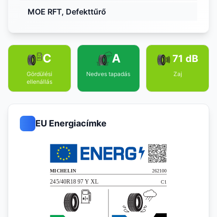
MOE RFT, Defekttűrő
C
A
71 dB
Gördülési
Nedves tapadás
Zaj
ellenállás
EU Energiacímke