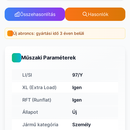
Összehasonlítás
Hasonlók
Új abroncs: gyártási idő 3 éven belüli
Műszaki Paraméterek
LI/SI
97/Y
XL (Extra Load)
Igen
RFT (Runflat)
Igen
Állapot
Új
Jármű kategória
Személy