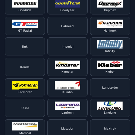
Goodride
Goodyear
Gripmax
Habilead
GT Radial
Hankook
Ilink
Imperial
Infinity
Kenda
Kingstar
Kleber
Landspider
Kormoran
Kumho
Lassa
Laufenn
Linglong
Matador
Maxtrek
Marshal