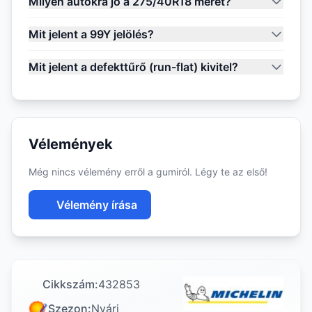
Milyen autókra jó a 275/40R18 méret?
Mit jelent a 99Y jelölés?
Mit jelent a defekttűrő (run-flat) kivitel?
Vélemények
Még nincs vélemény erről a gumiról. Légy te az első!
Vélemény írása
Cikkszám:
432853
Szezon:
Nyári