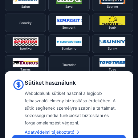
Sailun
Sava
Sebring
Security
Semperit
Sonix
Sportiva
Sumitomo
Sunny
Tourador
Taurus
Toyo
Sütiket használunk
Tracmax
Tristar
Triangle
Weboldalunk sütiket használ a legjobb
felhasználói élmény biztosítása érdekében. A
Viking
Voyager
sütik segítenek személyre szabni a tartalmat,
Uniroyal
közösségi média funkciókat biztosítani és
forgalomelemzést végezni.
Waterfall
Westlake
Adatvédelmi tájékoztató
Vredestein