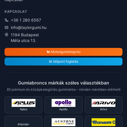
KAPCSOLAT
+36 1 280 6567
info@taylorgumi.hu
1194 Budapest
Méta utca 13.
🏍️ Motorgumishop.hu
📅 Időpont foglalás
Gumiabroncs márkák széles választékban
85 prémium és középkategóriás gumimárka – minden méretben elérhető
Aplus
Apollo
Arivo
Atlander