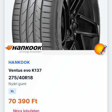
HANKOOK
Ventus evo K137
275/40R18
Nyári gumi
XL
70 390 Ft
Nincs készleten