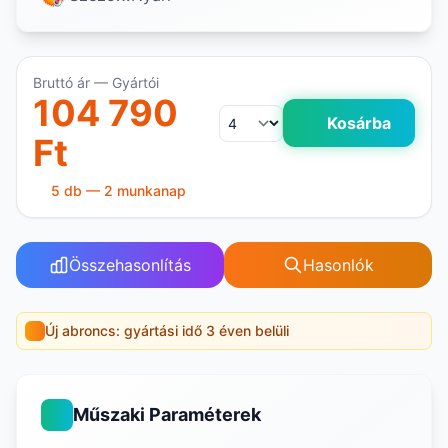
Bruttó ár — Gyártói
104 790
Kosárba
Ft
5 db — 2 munkanap
Összehasonlítás
Hasonlók
Új abroncs: gyártási idő 3 éven belüli
Műszaki Paraméterek