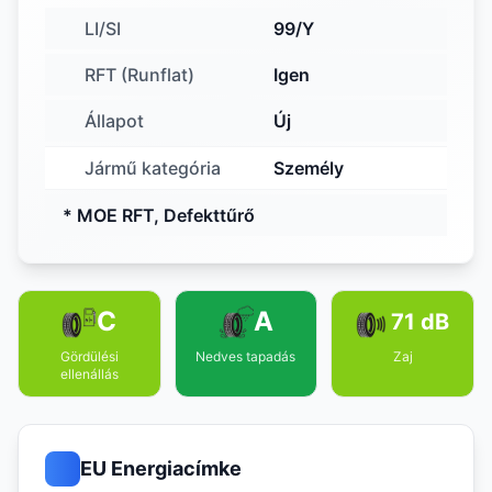
LI/SI
99/Y
RFT (Runflat)
Igen
Állapot
Új
Jármű kategória
Személy
* MOE RFT, Defekttűrő
C
A
71 dB
Gördülési
Nedves tapadás
Zaj
ellenállás
EU Energiacímke