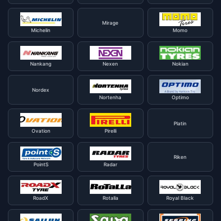
Mirage
Michelin
Momo
Nankang
Nexen
Nokian
Nordex
Nortenha
Optimo
Platin
Ovation
Pirelli
Riken
PointS
Radar
RoadX
Rotalla
Royal Black