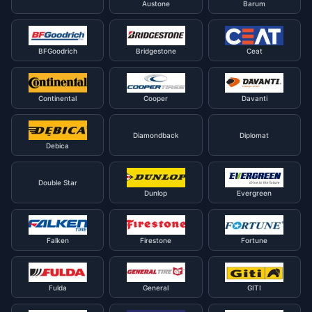
Austone
Barum
BFGoodrich
Bridgestone
Ceat
Continental
Cooper
Davanti
Diamondback
Diplomat
Debica
Double Star
Dunlop
Evergreen
Falken
Firestone
Fortune
Fulda
General
GITI