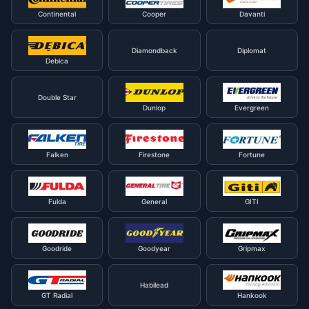
Continental
Cooper
Davanti
Diamondback
Diplomat
Debica
Double Star
Dunlop
Evergreen
Falken
Firestone
Fortune
Fulda
General
GITI
Goodride
Goodyear
Gripmax
Habilead
GT Radial
Hankook