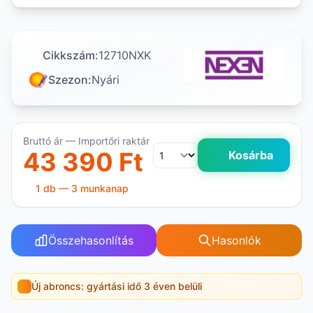
Cikkszám:
12710NXK
Szezon:
Nyári
Bruttó ár — Importőri raktár
43 390 Ft
Kosárba
1 db — 3 munkanap
Összehasonlítás
Hasonlók
Új abroncs: gyártási idő 3 éven belüli