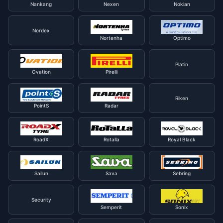
Nankang
Nexen
Nokian
Nordex
Nortenha
Optimo
Platin
Ovation
Pirelli
Riken
PointS
Radar
RoadX
Rotalla
Royal Black
Sailun
Sava
Sebring
Security
Semperit
Sonix