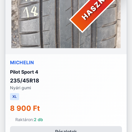
HASZNÁLT
MICHELIN
Pilot Sport 4
235/45R18
Nyári gumi
XL
8 900 Ft
Raktáron:
2 db
Részletek