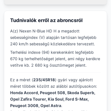
Tudnivalók erről az abroncsról
A(z) Nexen N-Blue HD H a megadott
sebességindex (V) alapján tartósan legfeljebb
240 km/h sebességű közlekedésre tervezett.
Terhelési indexe (94) kerekenként legfeljebb
670 kg terhelhetőséget jelent, ami négy kerékre
vetítve kb. 2 680 kg össztömeget jelent.
Ez a méret (
235/45R18
) gyári vagy ajánlott
méret többek között az alábbi autótípusokon:
Honda Accord, Peugeot 508, Skoda Superb,
Opel Zafira Tourer, Kia Soul, Ford S-Max,
Peugeot 3008, Opel Astra
.