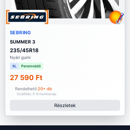
SEBRING
SUMMER 3
235/45R18
Nyári gumi
XL
Peremvédő
27 590 Ft
Rendelhető:
20+ db
Szállítás: 5-6 munkanap
Részletek