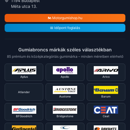
1194 Budapest
Méta utca 13.
🏍️ Motorgumishop.hu
📅 Időpont foglalás
Gumiabroncs márkák széles választékban
85 prémium és középkategóriás gumimárka – minden méretben elérhető
Aplus
Apollo
Arivo
Atlander
Austone
Barum
BFGoodrich
Bridgestone
Ceat