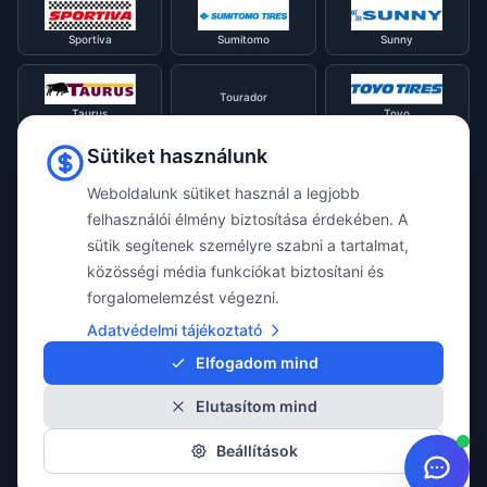
Sportiva
Sumitomo
Sunny
Tourador
Taurus
Toyo
Sütiket használunk
Tracmax
Tristar
Triangle
Weboldalunk sütiket használ a legjobb
felhasználói élmény biztosítása érdekében. A
sütik segítenek személyre szabni a tartalmat,
Viking
Voyager
Uniroyal
közösségi média funkciókat biztosítani és
forgalomelemzést végezni.
Waterfall
Westlake
Adatvédelmi tájékoztató
Vredestein
Elfogadom mind
Elutasítom mind
Yokohama
Beállítások
© 2026 Taylor Webshop. Minden jog fenntartva.