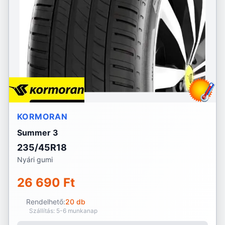
KORMORAN
Summer 3
235/45R18
Nyári gumi
26 690 Ft
Rendelhető:
20 db
Szállítás: 5-6 munkanap