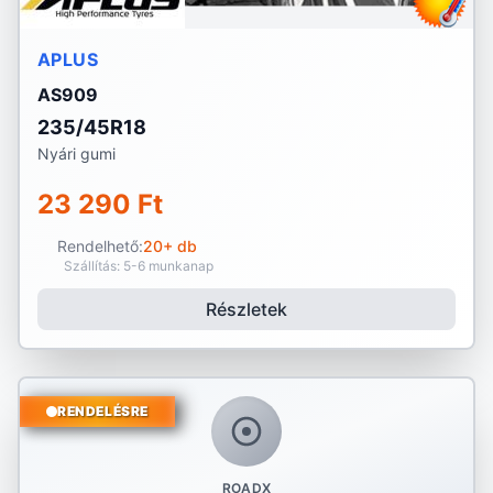
APLUS
AS909
235/45R18
Nyári gumi
23 290 Ft
Rendelhető:
20+ db
Szállítás: 5-6 munkanap
Részletek
RENDELÉSRE
ROADX