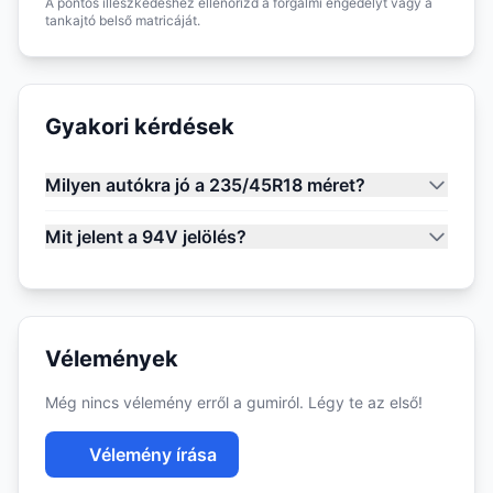
A pontos illeszkedéshez ellenőrizd a forgalmi engedélyt vagy a
tankajtó belső matricáját.
Gyakori kérdések
Milyen autókra jó a 235/45R18 méret?
Mit jelent a 94V jelölés?
Vélemények
Még nincs vélemény erről a gumiról. Légy te az első!
Vélemény írása