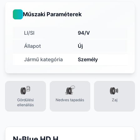
Műszaki Paraméterek
LI/SI
94/V
Állapot
Új
Jármű kategória
Személy
Gördülési
Nedves tapadás
Zaj
ellenállás
N-Blue HD H