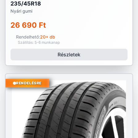
235/45R18
Nyári gumi
26 690 Ft
Rendelhető:
20+ db
Szállítás: 5-6 munkanap
Részletek
RENDELÉSRE