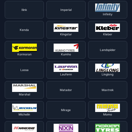
Ilink
Imperial
Infinity
Kenda
Kingstar
Kleber
Landspider
Kormoran
Kumho
Lassa
Laufenn
Linglong
Matador
Maxtrek
Marshal
Mirage
Michelin
Momo