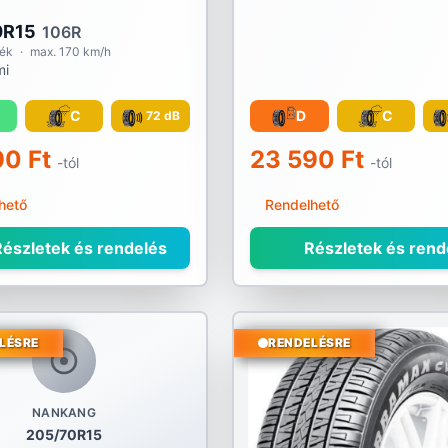
0R15
106R
rék
·
max. 170 km/h
mi
C
D
C
72 dB
90 Ft
23 590 Ft
-tól
-tól
hető
Rendelhető
észletek és rendelés
Részletek és rend
LÉSRE
RENDELÉSRE
NANKANG
205/70R15