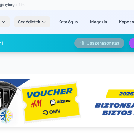
@taylorgumi.hu
k
Segédletek
Katalógus
Magazin
Kapcso
mi
Összehasonlítás