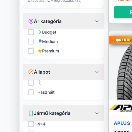
& tapadás),
C
= legrosszabb (zaj)
Evergreen
R
Falken
Ár kategória
Firestone
Budget
RENDE
Medium
Fortune
Premium
Fulda
General
Állapot
GITI
Új
Használt
Goodride
Goodyear
Jármű kategória
Gripmax
APLUS
4x4