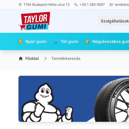
1194 Budapest Méta utca 13
+36 1 280 6567
rendeles
Szolgáltatáso
Nyári gumi
Téli gumi
Négyévszakos gu
Főoldal
Termékkeresés