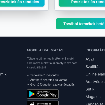
észletek és rendelés
Részletek és rend
További termékek betö
MOBIL ALKALMAZÁS
INFORMÁC
Töltse le díjmentes MyPoint-S mobil
ÁSZF
alkalmazásunkat a személyre szabott
Szállítás
kiszolgálásért!
umik
Online elál
✓ Tervezhető időpontok
✓ Átlátható szerelési folyamat
Adatvédel
✓ Gyártó független szaktanácsadás
Sütik
Magazin
Kapcsolat