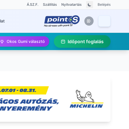
Á.SZ.F.
Szállítás
Nyitvatartás
Belépés
lat
Időpont foglalás
Okos Gumi választó