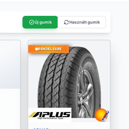
Új gumik
Használt gumik
RENDELÉSRE