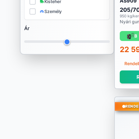
AS909
GT Radial
Kisteher
205/7
Személy
Habilead
950 kg/ke
Nyári gu
Ár
Hankook
B
Ilink
22 5
Imperial
Rendel
Infinity
R
Kenda
Kingstar
RENDE
Kleber
Kormoran
Kumho