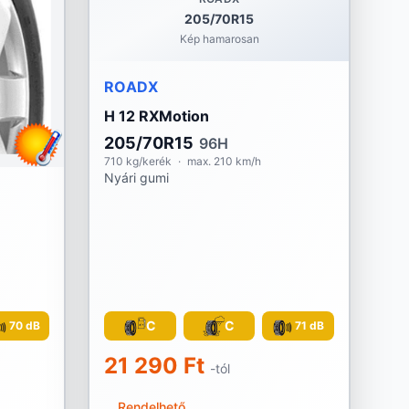
205/70R15
Kép hamarosan
ROADX
H 12 RXMotion
205/70R15
96H
710 kg/kerék
·
max. 210 km/h
Nyári gumi
C
C
70 dB
71 dB
21 290 Ft
-tól
Rendelhető