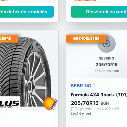
észletek és rendelés
Részletek és rend
LÉSRE
RENDELÉSRE
SEBRING
205/70R15
Kép hamarosan
SEBRING
Formula 4X4 Road+ (701
205/70R15
96H
710 kg/kerék
·
max. 210 km/h
Nyári gumi