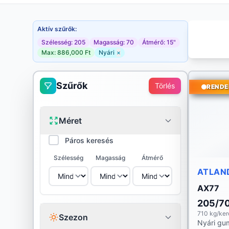
Aktív szűrők:
Szélesség: 205
Magasság: 70
Átmérő: 15"
Max: 886,000 Ft
Nyári
×
Szűrők
Törlés
RENDE
Méret
Páros keresés
Szélesség
Magasság
Átmérő
ATLAN
AX77
205/7
710 kg/ker
Szezon
Nyári gu