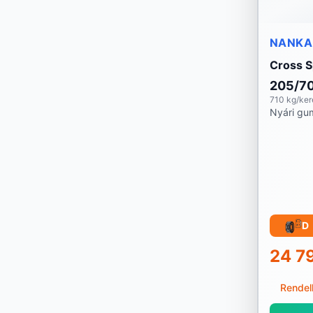
Landspider
NANKA
Lassa
Cross S
205/7
Laufenn
710 kg/ker
Nyári gu
Linglong
Marshal
Matador
Maxtrek
D
Michelin
24 7
Mirage
Rendel
Momo