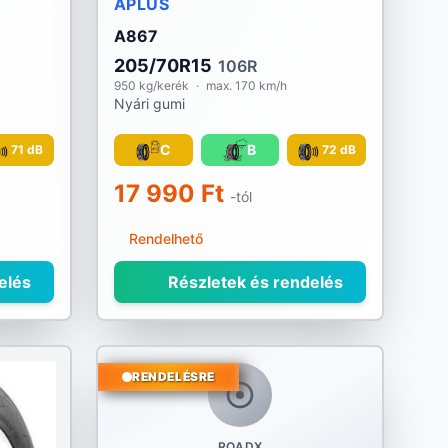
APLUS
A867
205/70R15
106R
950 kg/kerék
·
max. 170 km/h
Nyári gumi
C
B
71 dB
72 dB
17 990 Ft
-tól
Rendelhető
elés
Részletek és rendelés
RENDELÉSRE
ROADX