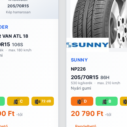
205/70R15
Kép hamarosan
DER
 VAN ATL 18
0R15
106S
rék
·
max. 180 km/h
mi
SUNNY
NP226
205/70R15
86H
530 kg/kerék
·
max. 210 km/h
Nyári gumi
C
D
B
72 dB
90 Ft
20 790 Ft
-tól
-tól
hető
Rendelhető