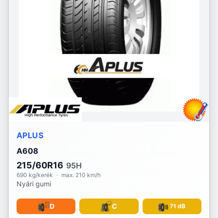
Sportiva
Sumitomo
Sunny
Taurus
Tourador
Toyo
Tracmax
APLUS
A608
Triangle
215/60R16
95H
Tristar
690 kg/kerék
·
max. 210 km/h
Nyári gumi
Uniroyal
D
C
71 dB
Viking