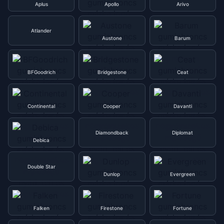
Aplus
Apollo
Arivo
Atlander
Austone
Barum
BFGoodrich
Bridgestone
Ceat
Continental
Cooper
Davanti
Diamondback
Diplomat
Debica
Double Star
Dunlop
Evergreen
Falken
Firestone
Fortune