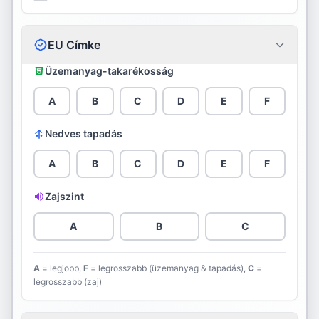
Ceat
Continental
EU Címke
Cooper
Üzemanyag-takarékosság
Davanti
A
B
C
D
E
F
Debica
Nedves tapadás
Diamondback
A
B
C
D
E
F
Diplomat
Zajszint
Double Star
A
B
C
Dunlop
A
= legjobb,
F
= legrosszabb (üzemanyag & tapadás),
C
=
legrosszabb (zaj)
Evergreen
Falken