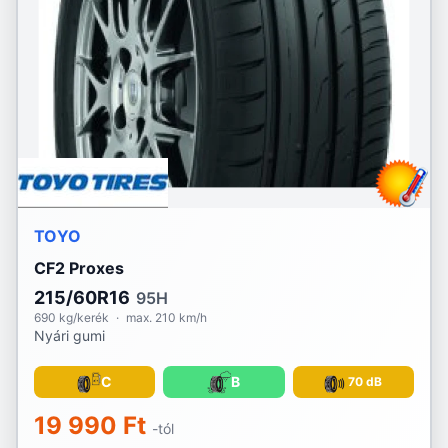
Lassa
Laufenn
Linglong
Marshal
Matador
TOYO
Maxtrek
CF2 Proxes
Michelin
215/60R16
95H
690 kg/kerék
·
max. 210 km/h
Nyári gumi
Mirage
Momo
C
B
70 dB
19 990 Ft
Nankang
-tól