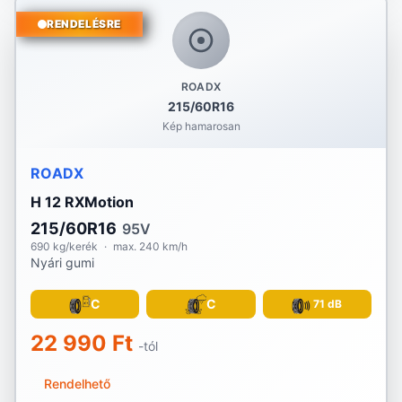
RENDELÉSRE
ROADX
215/60R16
Kép hamarosan
ROADX
H 12 RXMotion
215/60R16
95V
690 kg/kerék
·
max. 240 km/h
Nyári gumi
C
C
71 dB
22 990 Ft
-tól
Rendelhető