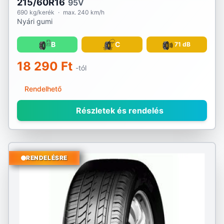
215/60R16
95V
Riken
690 kg/kerék
·
max. 240 km/h
Nyári gumi
RoadX
B
C
71 dB
Rotalla
18 290 Ft
-tól
Royal Black
Rendelhető
Sailun
Részletek és rendelés
Sava
Sebring
RENDELÉSRE
Security
Semperit
Sonix