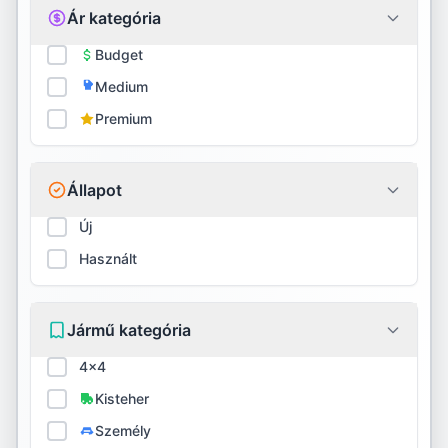
Ár kategória
Firestone
Budget
Medium
Fortune
Premium
Fulda
General
Állapot
GITI
Új
Használt
Goodride
Goodyear
Jármű kategória
Gripmax
4x4
GT Radial
Kisteher
Személy
Habilead