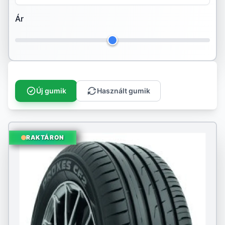
Ár
Hankook
Ilink
Imperial
Infinity
Új gumik
Használt gumik
Kenda
Kingstar
RAKTÁRON
Kleber
Kormoran
Kumho
Landspider