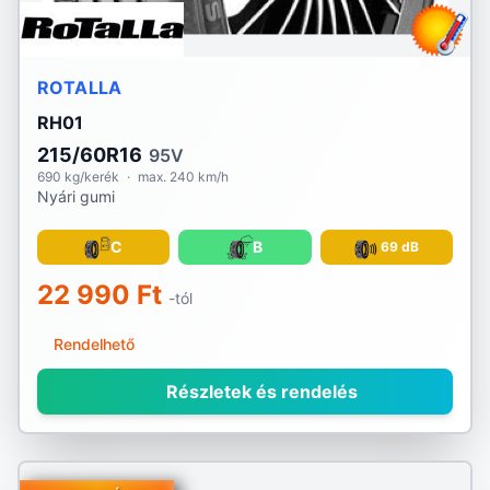
ROTALLA
RH01
215/60R16
95V
690 kg/kerék
·
max. 240 km/h
Nyári gumi
C
B
69 dB
22 990 Ft
-tól
Rendelhető
Részletek és rendelés