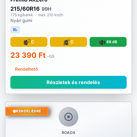
215/60R16
99H
775 kg/kerék
·
max. 210 km/h
Nyári gumi
XL
C
C
68 dB
23 390 Ft
-tól
Rendelhető
Részletek és rendelés
RENDELÉSRE
ROADX