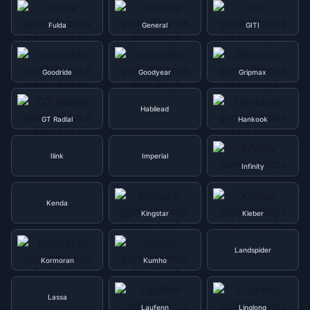
Fulda
General
GITI
Goodride
Goodyear
Gripmax
Habilead
GT Radial
Hankook
Ilink
Imperial
Infinity
Kenda
Kingstar
Kleber
Landspider
Kormoran
Kumho
Lassa
Laufenn
Linglong