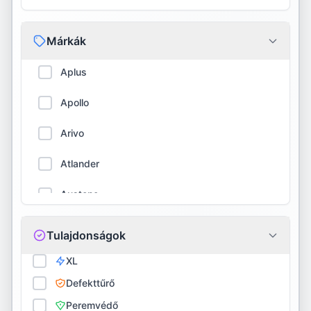
Márkák
Aplus
Apollo
Arivo
Atlander
Austone
Barum
Tulajdonságok
BFGoodrich
XL
Defekttűrő
Bridgestone
Peremvédő