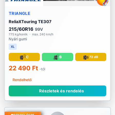
TRIANGLE
ReliaXTouring TE307
215/60R16
99V
775 kg/kerék
·
max. 240 km/h
Nyári gumi
XL
C
B
72 dB
22 490 Ft
-tól
Rendelhető
Részletek és rendelés