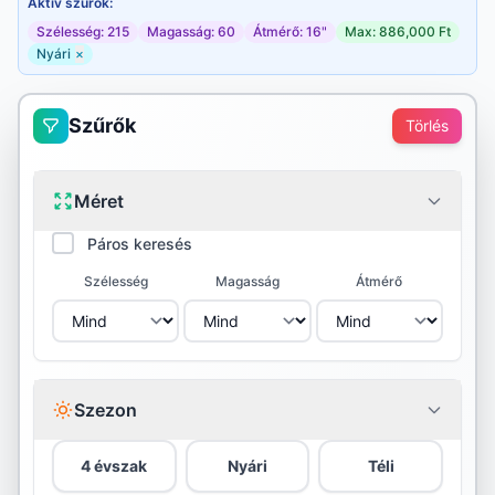
Aktív szűrők:
Szélesség: 215
Magasság: 60
Átmérő: 16"
Max: 886,000 Ft
Nyári
×
Szűrők
Törlés
Méret
Páros keresés
Szélesség
Magasság
Átmérő
Szezon
4 évszak
Nyári
Téli