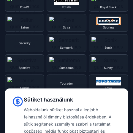
RoadX
Rotalla
Royal Black
Sailun
Sava
Sebring
Security
Semperit
Sonix
Sportiva
Sumitomo
Sunny
Tourador
Taurus
Toyo
Sütiket használunk
Tracmax
Tristar
Triangle
Weboldalunk sütiket használ a legjobb
felhasználói élmény biztosítása érdekében. A
sütik segítenek személyre szabni a tartalmat,
Viking
Voyager
Uniroyal
közösségi média funkciókat biztosítani és