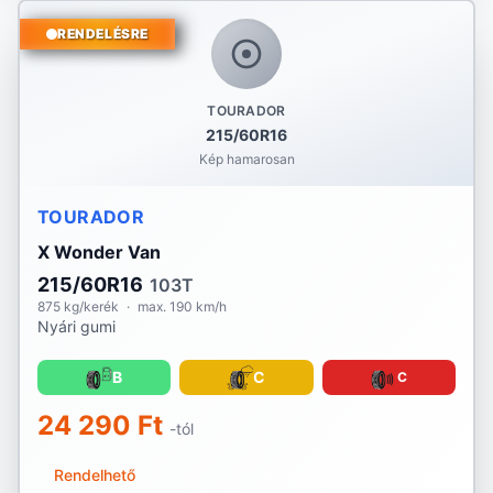
RENDELÉSRE
TOURADOR
215/60R16
Kép hamarosan
TOURADOR
X Wonder Van
215/60R16
103T
875 kg/kerék
·
max. 190 km/h
Nyári gumi
B
C
C
24 290 Ft
-tól
Rendelhető