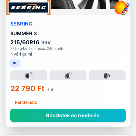
SEBRING
SUMMER 3
215/60R16
99V
775 kg/kerék
·
max. 240 km/h
Nyári gumi
XL
22 790 Ft
-tól
Rendelhető
Részletek és rendelés