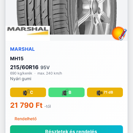
MARSHAL
MH15
215/60R16
95V
690 kg/kerék
·
max. 240 km/h
Nyári gumi
C
B
71 dB
21 790 Ft
-tól
Rendelhető
Részletek és rendelés