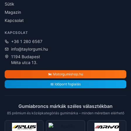
Sütik
Magazin
Kapcsolat
KAPCSOLAT
+36 1 280 6567
info@taylorgumi.hu
1194 Budapest
Méta utca 13.
🏍️ Motorgumishop.hu
📅 Időpont foglalás
Gumiabroncs márkák széles választékban
85 prémium és középkategóriás gumimárka – minden méretben elérhető