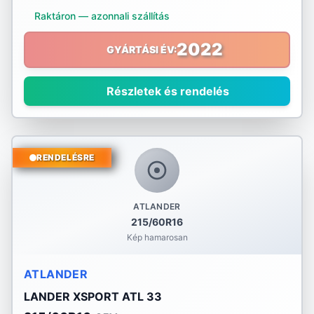
Nexen
Raktáron — azonnali szállítás
Nokian
2022
GYÁRTÁSI ÉV:
Nordex
Részletek és rendelés
Nortenha
Optimo
RENDELÉSRE
Ovation
Pirelli
ATLANDER
215/60R16
Platin
Kép hamarosan
PointS
ATLANDER
Radar
LANDER XSPORT ATL 33