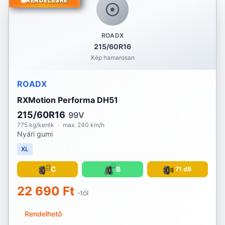
RENDELÉSRE
ROADX
215/60R16
Kép hamarosan
ROADX
RXMotion Performa DH51
215/60R16
99V
775 kg/kerék
·
max. 240 km/h
Nyári gumi
XL
C
B
71 dB
22 690 Ft
-tól
Rendelhető