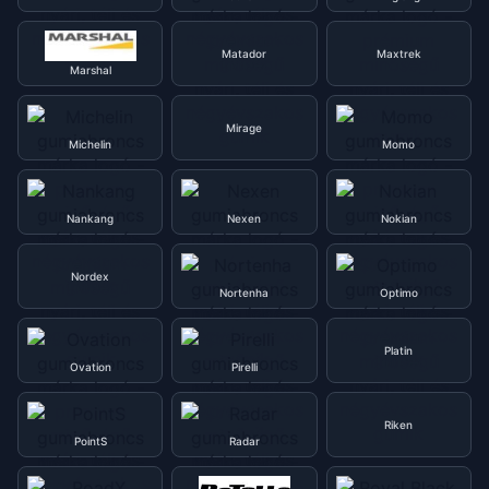
Matador
Maxtrek
Marshal
Mirage
Michelin
Momo
Nankang
Nexen
Nokian
Nordex
Nortenha
Optimo
Platin
Ovation
Pirelli
Riken
PointS
Radar