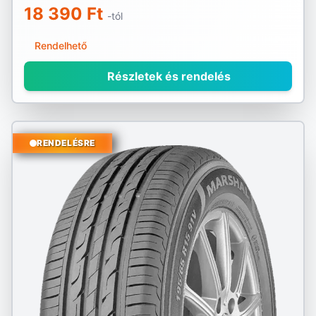
18 390 Ft
-tól
Voyager
Rendelhető
Vredestein
Részletek és rendelés
Waterfall
Westlake
RENDELÉSRE
Yokohama