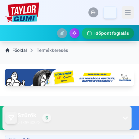
Időpont foglalás
Főoldal
Termékkeresés
Szűrők
5
5 aktív szűrő