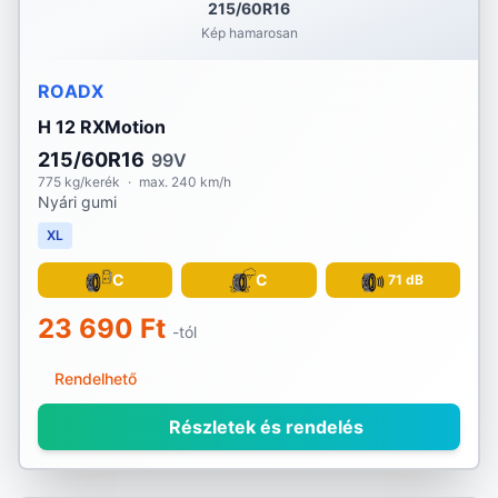
215/60R16
Kép hamarosan
ROADX
H 12 RXMotion
215/60R16
99V
775 kg/kerék
·
max. 240 km/h
Nyári gumi
XL
C
C
71 dB
23 690 Ft
-tól
Rendelhető
Részletek és rendelés