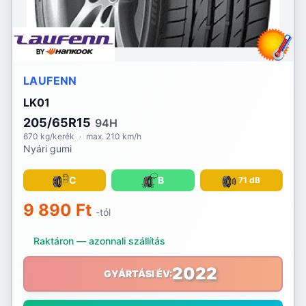
Voyager
Vredestein
Waterfall
LAUFENN
LK01
Westlake
205/65R15
94H
Yokohama
670 kg/kerék
·
max. 210 km/h
Nyári gumi
C
B
71 dB
9 890 Ft
-tól
Raktáron — azonnali szállítás
2022
GYÁRTÁSI ÉV: