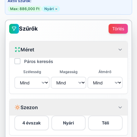
Aktív szűrők:
Max: 886,000 Ft
Nyári
×
Szűrők
Törlés
Méret
Páros keresés
Szélesség
Magasság
Átmérő
Szezon
4 évszak
Nyári
Téli