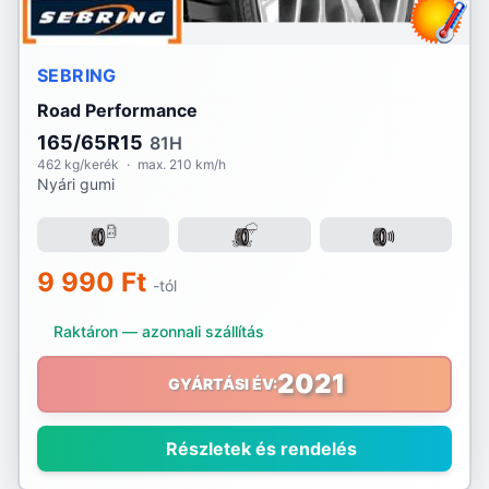
SEBRING
Road Performance
165/65R15
81H
462 kg/kerék
·
max. 210 km/h
Nyári gumi
9 990 Ft
-tól
Raktáron — azonnali szállítás
2021
GYÁRTÁSI ÉV:
Részletek és rendelés