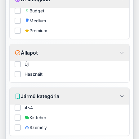
Firestone
Budget
Medium
Fortune
Premium
Fulda
General
Állapot
GITI
Új
Használt
Goodride
Goodyear
Jármű kategória
Gripmax
4x4
GT Radial
Kisteher
Személy
Habilead