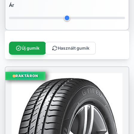
Ár
Hankook
Ilink
Imperial
Infinity
Új gumik
Használt gumik
Kenda
Kingstar
RAKTÁRON
Kleber
Kormoran
Kumho
Landspider