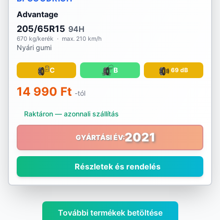
Advantage
205/65R15
94H
670 kg/kerék
·
max. 210 km/h
Nyári gumi
C
B
69 dB
14 990 Ft
-tól
Raktáron — azonnali szállítás
2021
GYÁRTÁSI ÉV:
Részletek és rendelés
További termékek betöltése