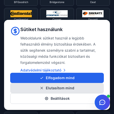
BFGoodrich
Bridgestone
Ceat
Continental
Cooper
Davanti
Sütiket használunk
Diamondback
Diplomat
Debica
Weboldalunk sütiket használ a legjobb
felhasználói élmény biztosítása érdekében. A
sütik segítenek személyre szabni a tartalmat,
Double Star
Dunlop
Evergreen
közösségi média funkciókat biztosítani és
forgalomelemzést végezni.
Adatvédelmi tájékoztató
Falken
Firestone
Fortune
Elfogadom mind
Elutasítom mind
Fulda
General
GITI
Beállítások
Goodride
Goodyear
Gripmax