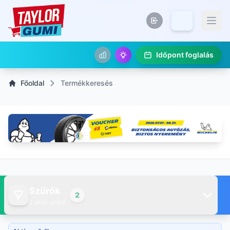
Időpont foglalás
Főoldal
Termékkeresés
Szűrők
2
2 aktív szűrő