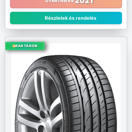
2021
GYÁRTÁSI ÉV:
Sumitomo
Részletek és rendelés
Sunny
Taurus
RAKTÁRON
Tourador
Toyo
Tracmax
Triangle
Tristar
Uniroyal
Viking