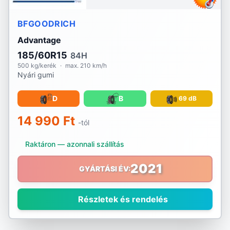
BFGOODRICH
Advantage
185/60R15
84H
500 kg/kerék
·
max. 210 km/h
Nyári gumi
D
B
69 dB
14 990 Ft
-tól
Raktáron — azonnali szállítás
2021
GYÁRTÁSI ÉV:
Részletek és rendelés