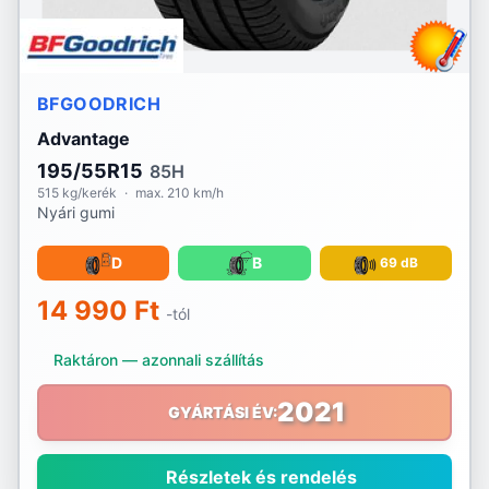
BFGOODRICH
Advantage
195/55R15
85H
515 kg/kerék
·
max. 210 km/h
Nyári gumi
D
B
69 dB
14 990 Ft
-tól
Raktáron — azonnali szállítás
2021
GYÁRTÁSI ÉV:
Részletek és rendelés