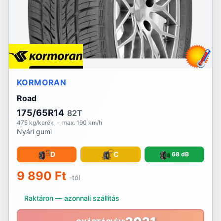
RoadX
Rotalla
Royal Black
KORMORAN
Sailun
Road
Sava
175/65R14
82T
475 kg/kerék
·
max. 190 km/h
Sebring
Nyári gumi
Security
D
C
68 dB
Semperit
9 890 Ft
-tól
Sonix
Raktáron — azonnali szállítás
Sportiva