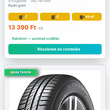
475 kg/kerék
·
max. 190 km/h
Nyári gumi
C
C
69 dB
13 390 Ft
-tól
Raktáron — azonnali szállítás
Részletek és rendelés
RAKTÁRON