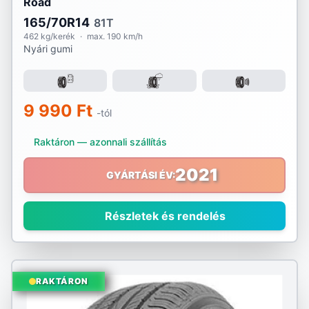
Road
165/70R14
81T
462 kg/kerék
·
max. 190 km/h
Nyári gumi
9 990 Ft
-tól
Raktáron — azonnali szállítás
2021
GYÁRTÁSI ÉV:
Részletek és rendelés
RAKTÁRON