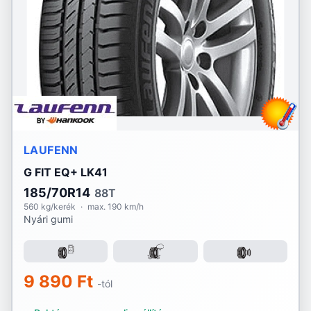
Lassa
Laufenn
Linglong
Marshal
Matador
LAUFENN
Maxtrek
G FIT EQ+ LK41
Michelin
185/70R14
88T
560 kg/kerék
·
max. 190 km/h
Nyári gumi
Mirage
Momo
9 890 Ft
Nankang
-tól
Nexen