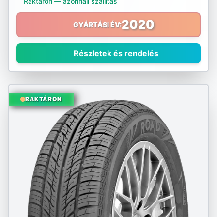
Raktáron — azonnali szállítás
Nokian
2020
GYÁRTÁSI ÉV:
Nordex
Részletek és rendelés
Nortenha
Optimo
RAKTÁRON
Ovation
Pirelli
Platin
PointS
Radar
Riken