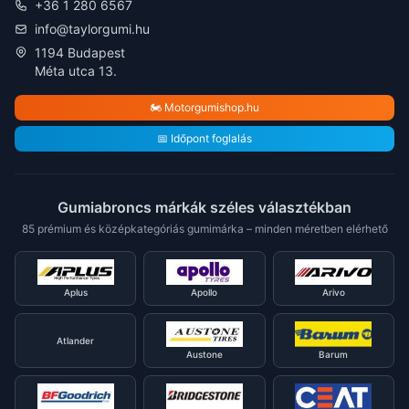
+36 1 280 6567
info@taylorgumi.hu
1194 Budapest
Méta utca 13.
🏍️ Motorgumishop.hu
📅 Időpont foglalás
Gumiabroncs márkák széles választékban
85 prémium és középkategóriás gumimárka – minden méretben elérhető
Aplus
Apollo
Arivo
Atlander
Austone
Barum