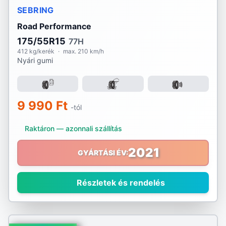
SEBRING
Road Performance
175/55R15
77H
412 kg/kerék
·
max. 210 km/h
Nyári gumi
9 990 Ft
-tól
Raktáron — azonnali szállítás
2021
GYÁRTÁSI ÉV:
Részletek és rendelés