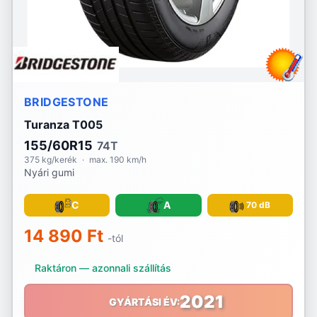
BRIDGESTONE
Turanza T005
155/60R15
74T
375 kg/kerék
·
max. 190 km/h
Nyári gumi
C
A
70 dB
14 890 Ft
-tól
Raktáron — azonnali szállítás
2021
GYÁRTÁSI ÉV: