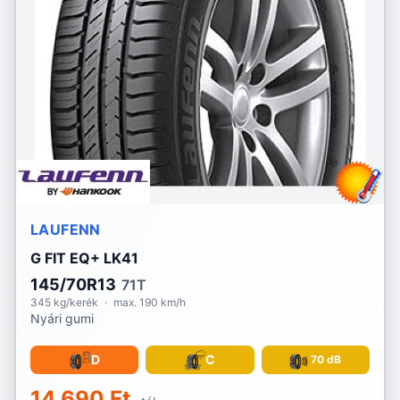
LAUFENN
G FIT EQ+ LK41
145/70R13
71T
345 kg/kerék
·
max. 190 km/h
Nyári gumi
D
C
70 dB
14 690 Ft