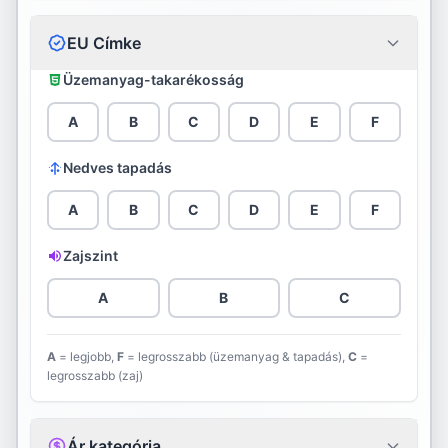
Continental
EU Címke
Cooper
Üzemanyag-takarékosság
Davanti
A
B
C
D
E
F
Debica
Nedves tapadás
Diamondback
A
B
C
D
E
F
Diplomat
Zajszint
Double Star
A
B
C
Dunlop
A
= legjobb,
F
= legrosszabb (üzemanyag & tapadás),
C
=
legrosszabb (zaj)
Evergreen
Falken
Ár kategória