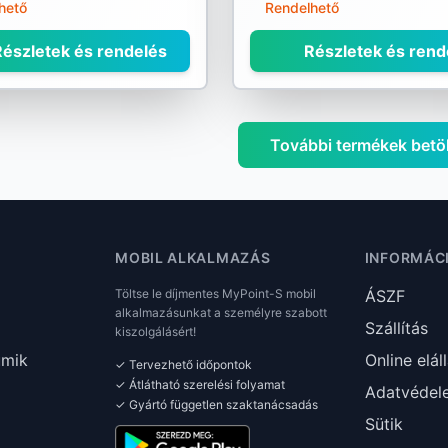
hető
Rendelhető
észletek és rendelés
Részletek és rend
További termékek betö
MOBIL ALKALMAZÁS
INFORMÁC
Töltse le díjmentes MyPoint-S mobil
ÁSZF
alkalmazásunkat a személyre szabott
Szállítás
kiszolgálásért!
umik
Online elál
✓ Tervezhető időpontok
✓ Átlátható szerelési folyamat
Adatvédel
✓ Gyártó független szaktanácsadás
Sütik