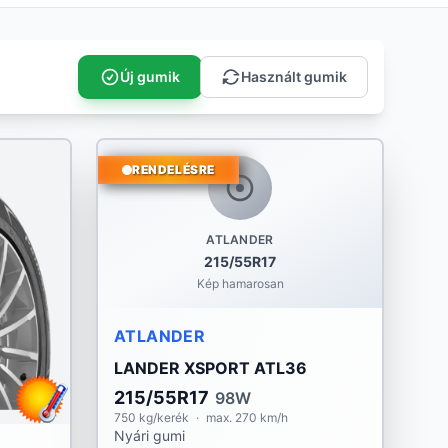
Új gumik
Használt gumik
RENDELÉSRE
ATLANDER
215/55R17
Kép hamarosan
ATLANDER
LANDER XSPORT ATL36
215/55R17
98W
750 kg/kerék
·
max. 270 km/h
Nyári gumi