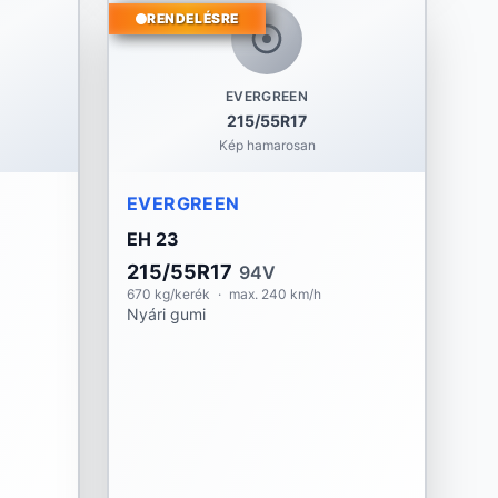
RENDELÉSRE
EVERGREEN
215/55R17
Kép hamarosan
EVERGREEN
EH 23
215/55R17
94V
670 kg/kerék
·
max. 240 km/h
Nyári gumi