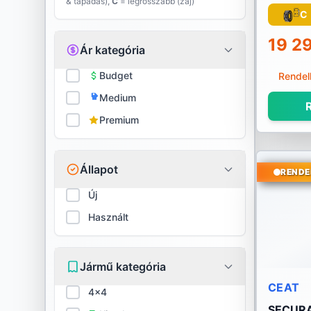
& tapadás),
C
= legrosszabb (zaj)
Evergreen
C
Falken
19 2
Ár kategória
Firestone
Budget
Rendel
Medium
Fortune
R
Premium
Fulda
General
Állapot
RENDE
GITI
Új
Használt
Goodride
Goodyear
Jármű kategória
Gripmax
CEAT
4x4
SECURA