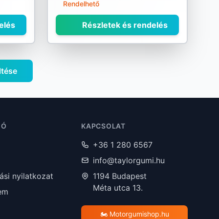
Rendelhető
elés
Részletek és rendelés
ltése
IÓ
KAPCSOLAT
+36 1 280 6567
info@taylorgumi.hu
lási nyilatkozat
1194 Budapest
Méta utca 13.
em
🏍️ Motorgumishop.hu