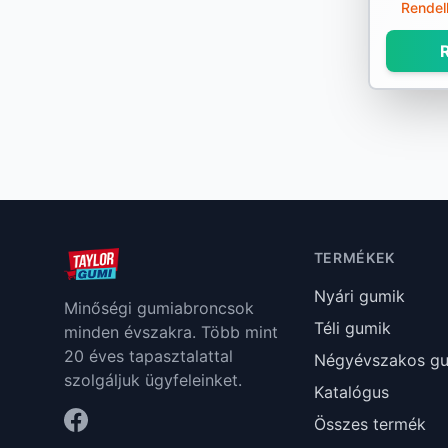
Rendel
Nankang
R
Nexen
Nokian
Nordex
Nortenha
Optimo
TERMÉKEK
Ovation
Nyári gumik
Minőségi gumiabroncsok
Téli gumik
minden évszakra. Több mint
Pirelli
20 éves tapasztalattal
Négyévszakos g
szolgáljuk ügyfeleinket.
Platin
Katalógus
Összes termék
PointS