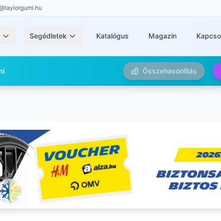
@taylorgumi.hu
k
Segédletek
Katalógus
Magazin
Kapcso
mi
Összehasonlítás