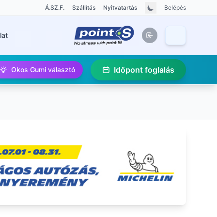
Á.SZ.F.
Szállítás
Nyitvatartás
Belépés
lat
Időpont foglalás
Okos Gumi választó