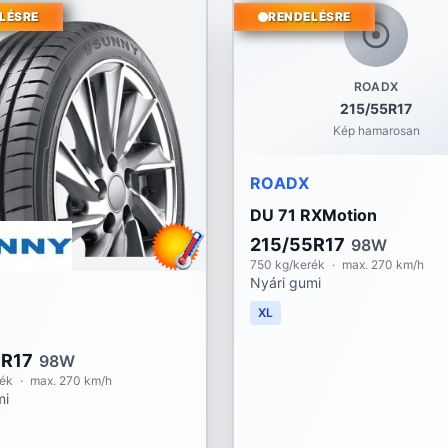
LÉSRE
RENDELÉSRE
ROADX
215/55R17
Kép hamarosan
ROADX
DU 71 RXMotion
215/55R17
98W
750 kg/kerék
·
max. 270 km/h
Nyári gumi
XL
5R17
98W
rék
·
max. 270 km/h
mi