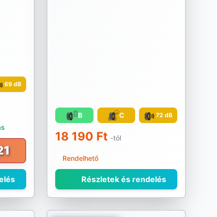
69 dB
B
C
72 dB
ás
18 190 Ft
-tól
21
Rendelhető
elés
Részletek és rendelés