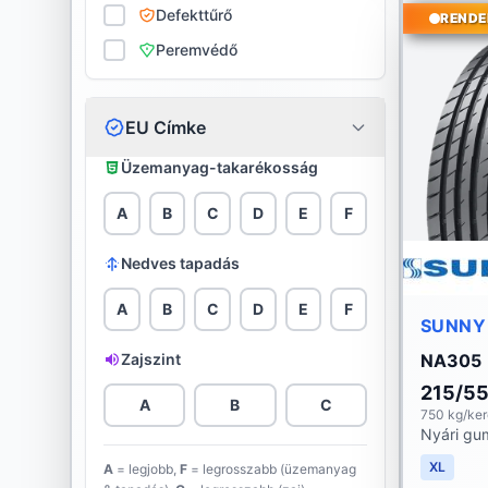
Defekttűrő
Bridgestone
RENDE
Peremvédő
Ceat
Continental
EU Címke
Cooper
Üzemanyag-takarékosság
Davanti
A
B
C
D
E
F
Debica
Nedves tapadás
Diamondback
A
B
C
D
E
F
SUNNY
Diplomat
Zajszint
NA305
215/5
Double Star
A
B
C
750 kg/ke
Nyári gu
Dunlop
XL
A
= legjobb,
F
= legrosszabb (üzemanyag