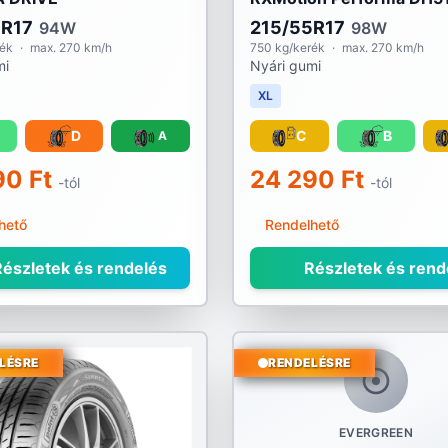
5R17
215/55R17
94W
98W
rék
·
max. 270 km/h
750 kg/kerék
·
max. 270 km/h
mi
Nyári gumi
XL
D
C
B
A
90 Ft
24 290 Ft
-tól
-tól
hető
Rendelhető
észletek és rendelés
Részletek és rend
LÉSRE
RENDELÉSRE
EVERGREEN