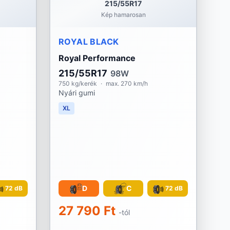
215/55R17
Kép hamarosan
ROYAL BLACK
Royal Performance
215/55R17
98W
750 kg/kerék
·
max. 270 km/h
Nyári gumi
XL
D
C
72 dB
72 dB
27 790 Ft
-tól