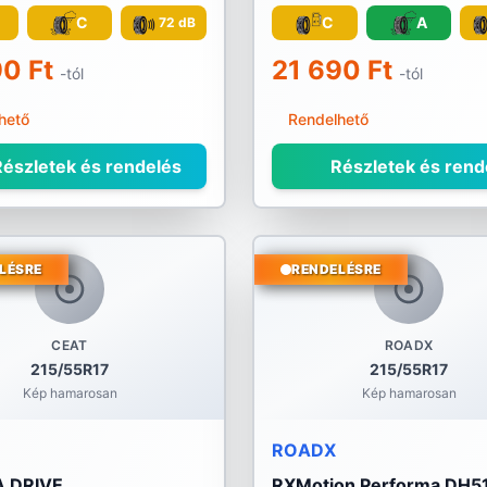
C
C
A
72 dB
90 Ft
21 690 Ft
-tól
-tól
hető
Rendelhető
észletek és rendelés
Részletek és rend
LÉSRE
RENDELÉSRE
CEAT
ROADX
215/55R17
215/55R17
Kép hamarosan
Kép hamarosan
ROADX
 DRIVE
RXMotion Performa DH5