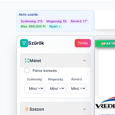
Aktív szűrők:
Szélesség: 215
Magasság: 55
Átmérő: 17"
Max: 886,000 Ft
Nyári
×
Szűrők
Törlés
RAKT
Méret
Páros keresés
Szélesség
Magasság
Átmérő
Szezon