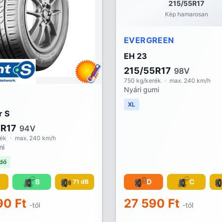
215/55R17
Kép hamarosan
EVERGREEN
EH 23
215/55R17
98V
750 kg/kerék
·
max. 240 km/h
Nyári gumi
S
XL
 S
5R17
94V
rék
·
max. 240 km/h
mi
dő
B
D
C
71 dB
90 Ft
27 590 Ft
-tól
-tól