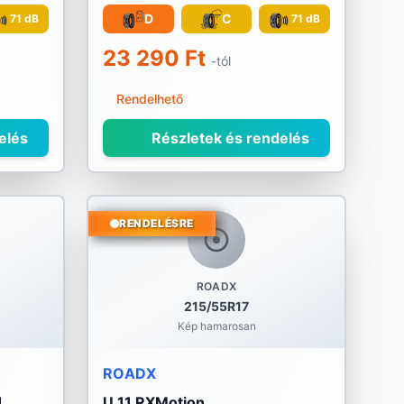
D
C
71 dB
71 dB
23 290 Ft
-tól
Rendelhető
elés
Részletek és rendelés
RENDELÉSRE
ROADX
215/55R17
Kép hamarosan
ROADX
1
U 11 RXMotion