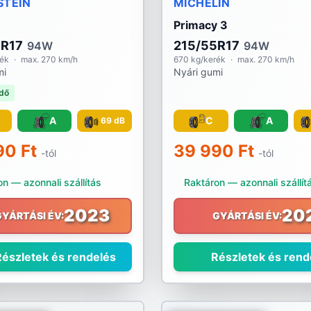
STEIN
MICHELIN
Primacy 3
5R17
215/55R17
94W
94W
rék
·
max. 270 km/h
670 kg/kerék
·
max. 270 km/h
mi
Nyári gumi
dő
A
C
A
69 dB
90 Ft
39 990 Ft
-tól
-tól
n — azonnali szállítás
Raktáron — azonnali szállít
2023
20
GYÁRTÁSI ÉV:
GYÁRTÁSI ÉV:
észletek és rendelés
Részletek és rend