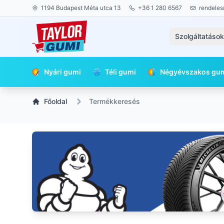
1194 Budapest Méta utca 13
+36 1 280 6567
rendeles
Szolgáltatáso
Nyári gumi
Téli gumi
Négyévszakos gu
Főoldal
Termékkeresés