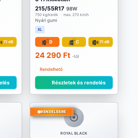
215/55R17
98W
750 kg/kerék
·
max. 270 km/h
Nyári gumi
XL
D
C
71 dB
71 dB
24 290 Ft
-tól
Rendelhető
elés
Részletek és rendelés
RENDELÉSRE
ROYAL BLACK