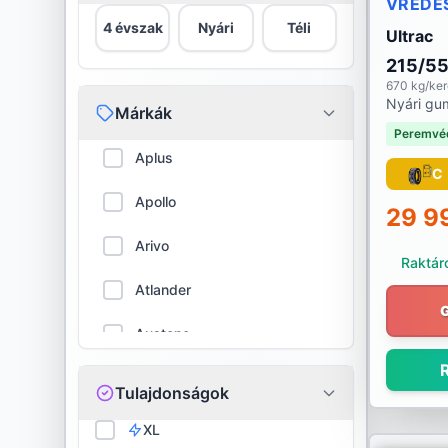
VREDE
4 évszak
Nyári
Téli
Ultrac
215/5
670 kg/ke
Nyári gu
Márkák
Peremvé
Aplus
C
Apollo
29 9
Arivo
Raktáro
Atlander
Austone
R
Barum
Tulajdonságok
BFGoodrich
XL