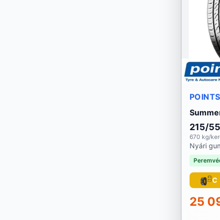
Landspider
Lassa
Laufenn
Linglong
POINT
Marshal
Summer
215/5
Matador
670 kg/ke
Nyári gu
Maxtrek
Peremvé
Michelin
C
Mirage
25 0
Momo