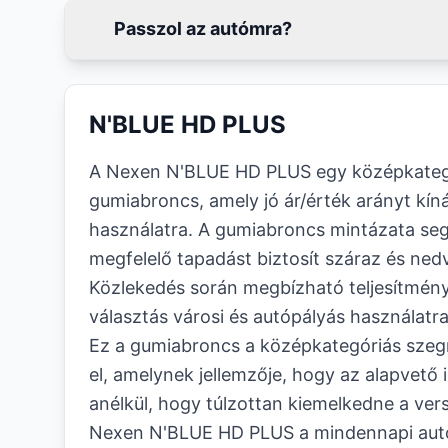
Passzol az autómra?
N'BLUE HD PLUS
A Nexen N'BLUE HD PLUS egy középkategó
gumiabroncs, amely jó ár/érték arányt kín
használatra. A gumiabroncs mintázata segít
megfelelő tapadást biztosít száraz és nedve
Közlekedés során megbízható teljesítményt 
választás városi és autópályás használatr
Ez a gumiabroncs a középkategóriás sze
el, amelynek jellemzője, hogy az alapvető i
anélkül, hogy túlzottan kiemelkedne a ver
Nexen N'BLUE HD PLUS a mindennapi autózá