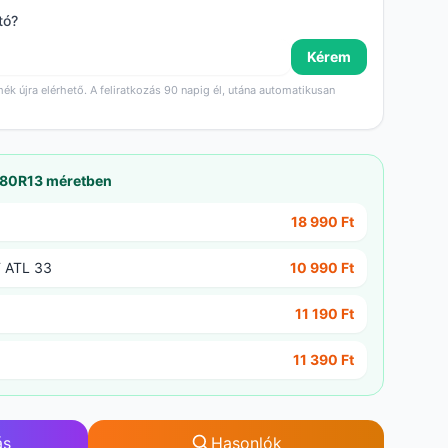
tó?
Kérem
mék újra elérhető. A feliratkozás 90 napig él, utána automatikusan
/80R13 méretben
18 990 Ft
 ATL 33
10 990 Ft
11 190 Ft
11 390 Ft
ás
Hasonlók