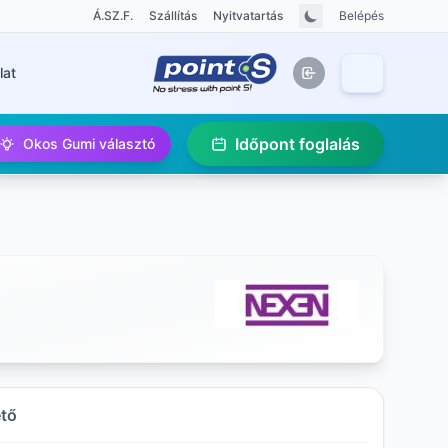
Á.SZ.F.
Szállítás
Nyitvatartás
Belépés
lat
Időpont foglalás
Okos Gumi választó
ető