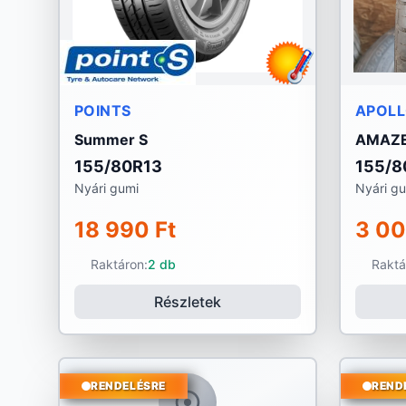
POINTS
APOL
Summer S
AMAZE
155/80R13
155/8
Nyári gumi
Nyári g
18 990 Ft
3 00
Raktáron:
2 db
Raktá
Részletek
RENDELÉSRE
REND