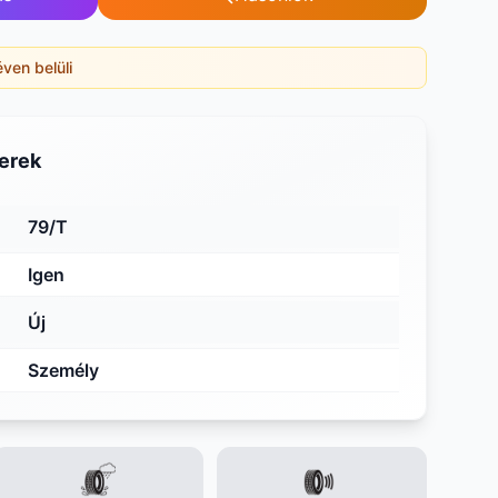
éven belüli
erek
79/T
Igen
Új
Személy