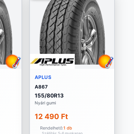
APLUS
A867
155/80R13
Nyári gumi
12 490 Ft
Rendelhető:
1 db
Szállítás: 5-6 munkanap