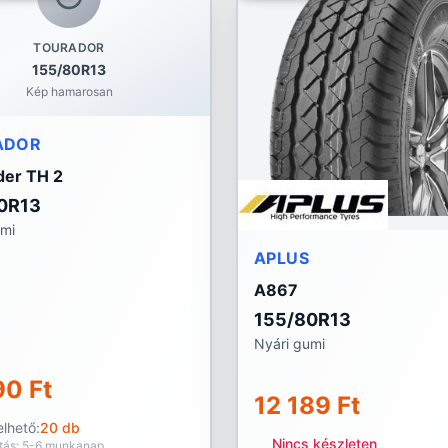
TOURADOR
155/80R13
Kép hamarosan
ADOR
er TH 2
0R13
umi
APLUS
A867
155/80R13
Nyári gumi
90 Ft
12 189 Ft
lhető:
20 db
Nincs készleten
ítás: 5-6 munkanap