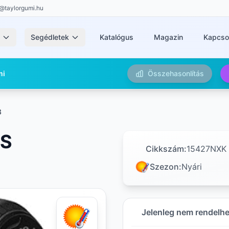
@taylorgumi.hu
k
Segédletek
Katalógus
Magazin
Kapcso
mi
Összehasonlítás
3
US
Cikkszám:
15427NXK
Szezon:
Nyári
Jelenleg nem rendelh