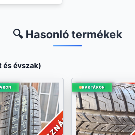
🔍 Hasonló termékek
 és évszak)
ÁRON
RAKTÁRON
HASZNÁLT
H