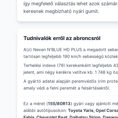
így megfelelő választás lehet azok számár
keresnek megbízható nyári gumit.
Tudnivalók erről az abroncsról
A(z) Nexen N'BLUE HD PLUS a megadott sebes
tartósan legfeljebb 190 km/h sebességű közlek
Terhelési indexe (79) kerekenként legfeljebb 4
jelent, ami négy kerékre vetítve kb. 1 748 kg ö
A gyártó adatai alapján peremvédős (rim protec
amely védi a felni peremét a felsértésektől.
Ez a méret (
155/80R13
) gyári vagy ajánlott m
alábbi autótípusokon:
Toyota Yaris, Opel Corsa
Fabia, Chevrolet Beat, Daihatsu Sirion, Daewoo