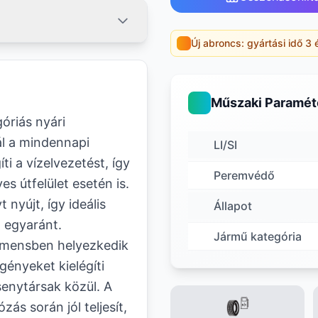
Új abroncs: gyártási idő 3 
Műszaki Paramét
riás nyári
ál a mindennapi
LI/SI
i a vízelvezetést, így
Peremvédő
s útfelület esetén is.
nyújt, így ideális
Állapot
a egyaránt.
Jármű kategória
gmensben helyezkedik
gényeket kielégíti
senytársak közül. A
s során jól teljesít,