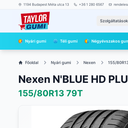
1194 Budapest Méta utca 13
+36 1 280 6567
rendeles
Szolgáltatáso
Nyári gumi
Téli gumi
Négyévszakos gu
Főoldal
Nyári gumi
Nexen
155/80R1
Nexen N'BLUE HD PL
155/80R13
79T