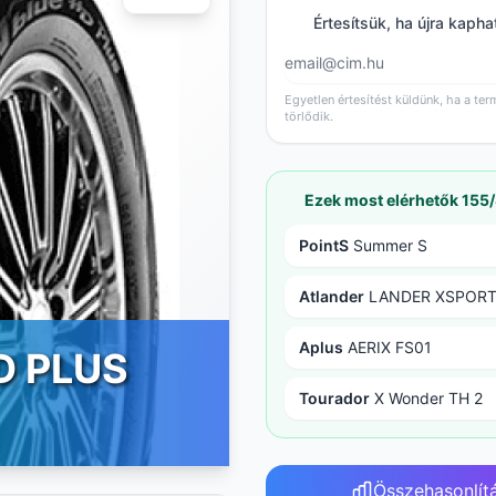
Értesítsük, ha újra kapha
Egyetlen értesítést küldünk, ha a ter
törlődik.
Ezek most elérhetők 155
PointS
Summer S
Atlander
LANDER XSPORT
Aplus
AERIX FS01
D PLUS
Tourador
X Wonder TH 2
Összehasonlít