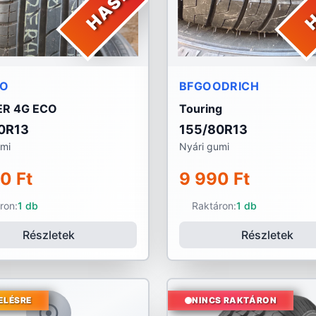
LO
BFGOODRICH
R 4G ECO
Touring
0R13
155/80R13
umi
Nyári gumi
0 Ft
9 990 Ft
ron:
1 db
Raktáron:
1 db
Részletek
Részletek
ELÉSRE
NINCS RAKTÁRON