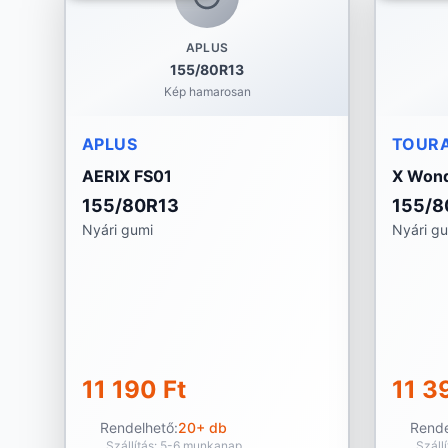
APLUS
155/80R13
Kép hamarosan
APLUS
TOUR
AERIX FS01
X Wond
155/80R13
155/8
Nyári gumi
Nyári g
11 190 Ft
11 3
Rendelhető:
20+ db
Rende
Szállítás: 5-6 munkanap
Száll