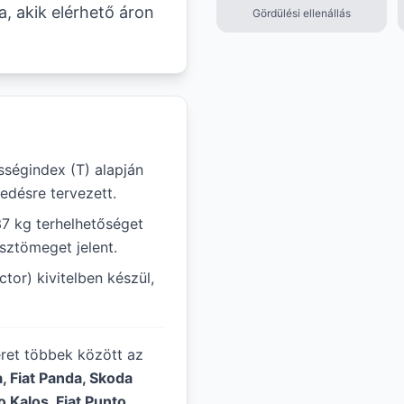
a, akik elérhető áron
Gördülési ellenállás
ségindex (T) alapján
edésre tervezett.
37 kg terhelhetőséget
ssztömeget jelent.
tor) kivitelben készül,
éret többek között az
, Fiat Panda, Skoda
 Kalos, Fiat Punto
.