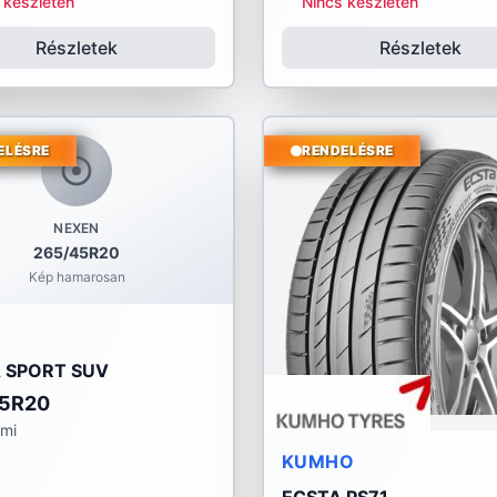
 készleten
Nincs készleten
Részletek
Részletek
ELÉSRE
RENDELÉSRE
NEXEN
265/45R20
Kép hamarosan
N
A SPORT SUV
45R20
umi
KUMHO