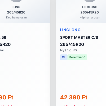
ILINK
LINGLONG
265/45R20
265/45R20
Kép hamarosan
Kép hamarosan
LINGLONG
 56
SPORT MASTER C/S
45R20
265/45R20
umi
Nyári gumi
XL
Peremvédő
90 Ft
42 390 Ft