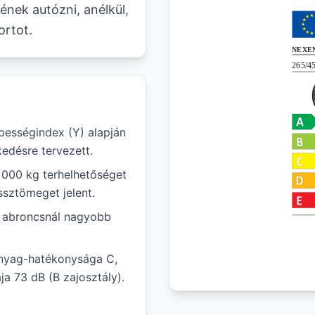
nek autózni, anélkül,
ortot.
ességindex (Y) alapján
edésre tervezett.
1 000 kg terhelhetőséget
ssztömeget jelent.
ál abroncsnál nagyobb
anyag-hatékonysága C,
ja 73 dB (B zajosztály).