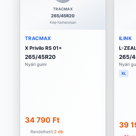
TRACMAX
265/45R20
Kép hamarosan
TRACMAX
ILINK
X Privilo RS 01+
L-ZEAL
265/45R20
265/
Nyári gumi
Nyári g
XL
34 790 Ft
39 1
Rendelhető:
2 db