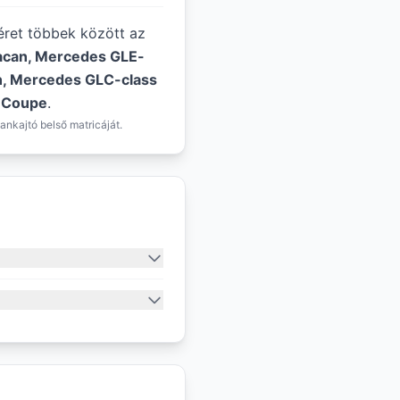
méret többek között az
acan, Mercedes GLE-
on, Mercedes GLC-class
s Coupe
.
ankajtó belső matricáját.