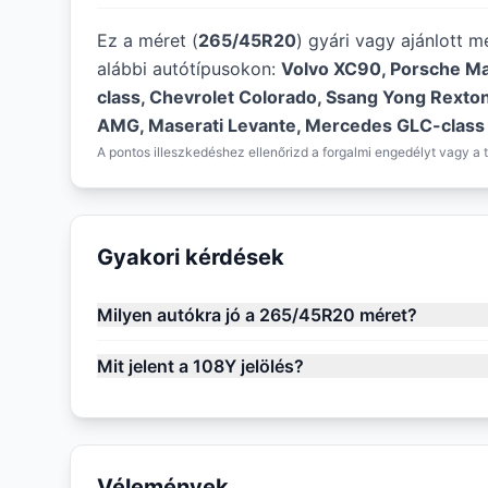
Ez a méret (
265/45R20
) gyári vagy ajánlott 
alábbi autótípusokon:
Volvo XC90, Porsche M
class, Chevrolet Colorado, Ssang Yong Rext
AMG, Maserati Levante, Mercedes GLC-clas
A pontos illeszkedéshez ellenőrizd a forgalmi engedélyt vagy a t
Gyakori kérdések
Milyen autókra jó a 265/45R20 méret?
Mit jelent a 108Y jelölés?
Vélemények