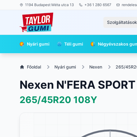
1194 Budapest Méta utca 13
+36 1 280 6567
rendeles
Szolgáltatáso
Nyári gumi
Téli gumi
Négyévszakos gu
Főoldal
Nyári gumi
Nexen
265/45R2
Nexen N'FERA SPORT
265/45R20
108Y