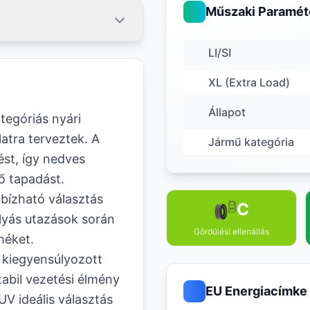
Műszaki Paramét
LI/SI
XL (Extra Load)
Állapot
egóriás nyári
atra terveztek. A
Jármű kategória
ést, így nedves
lő tapadást.
ízható választás
C
ályás utazások során
Gördülési ellenállás
méket.
 kiegyensúlyozott
tabil vezetési élmény
EU Energiacímke
V ideális választás