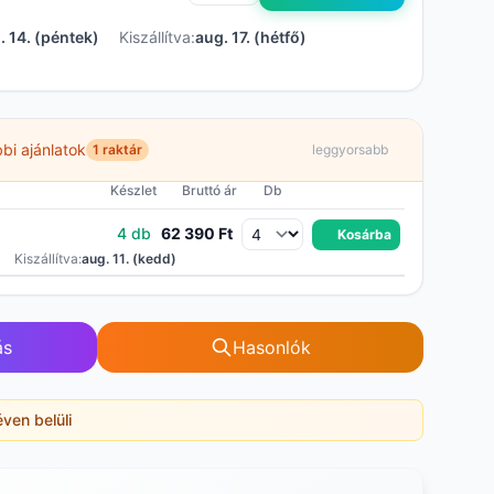
. 14. (péntek)
Kiszállítva:
aug. 17. (hétfő)
bi ajánlatok
1 raktár
leggyorsabb
Készlet
Bruttó ár
Db
4 db
62 390 Ft
Kosárba
)
Kiszállítva:
aug. 11. (kedd)
ás
Hasonlók
éven belüli