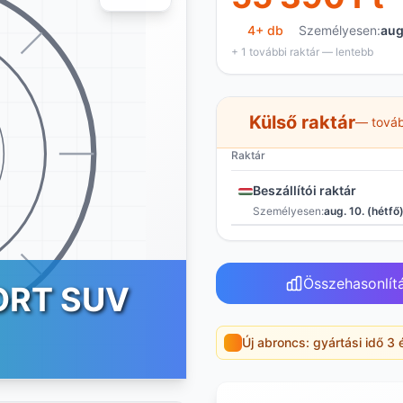
4+ db
Személyesen:
aug
+ 1 további raktár — lentebb
Külső raktár
— továb
Raktár
Beszállítói raktár
Személyesen:
aug. 10. (hétfő
Összehasonlít
ORT SUV
Új abroncs: gyártási idő 3 