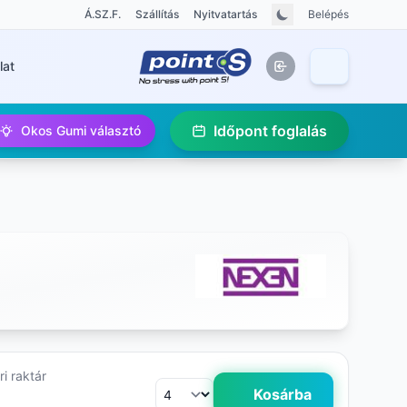
Á.SZ.F.
Szállítás
Nyitvatartás
Belépés
lat
Időpont foglalás
Okos Gumi választó
i raktár
Kosárba