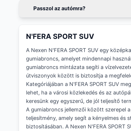
Passzol az autómra?
N'FERA SPORT SUV
A Nexen N'FERA SPORT SUV egy középkat
gumiabroncs, amelyet mindennapi használ
gumiabroncs mintázata segíti a vízelvezet
útviszonyok között is biztosítja a megfele
Kategóriájában a N'FERA SPORT SUV megb
lehet, ha a városi közlekedés és az autóp
keresünk egy egyszerű, de jól teljesítő ter
A gumiabroncs jellemzői között szerepel a
teljesítmény, amely segít a kényelmes és s
biztosításában. A Nexen N'FERA SPORT SU