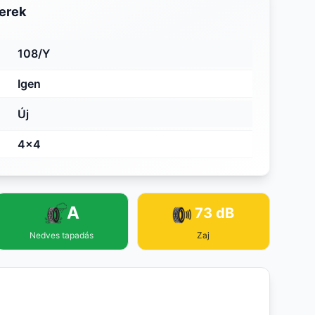
erek
108/Y
Igen
Új
4x4
A
73 dB
Nedves tapadás
Zaj