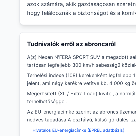
azok számára, akik gazdaságosan szeretné
hogy feláldoznák a biztonságot és a komf
Tudnivalók erről az abroncsról
A(z) Nexen N'FERA SPORT SUV a megadott seb
tartósan legfeljebb 300 km/h sebességű közlek
Terhelési indexe (108) kerekenként legfeljebb 
jelent, ami négy kerékre vetítve kb. 4 000 kg ö
Megerősített (XL / Extra Load) kivitel, a norm
terhelhetőséggel.
Az EU-energiacímke szerint az abroncs üzem
nedves tapadása A osztályú, külső gördülési za
Hivatalos EU-energiacímke (EPREL adatbázis)