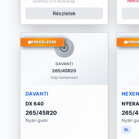
Nincs
Szállítás: 5-6 munkanap
Részletek
RENDELÉSRE
REND
DAVANTI
265/45R20
Kép hamarosan
DAVANTI
NEXE
DX 640
N'FER
265/45R20
265/
Nyári gumi
Nyári g
XL