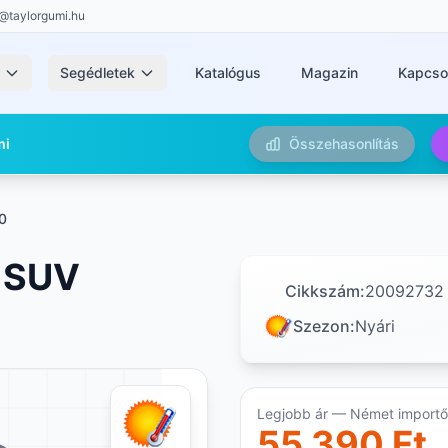
@taylorgumi.hu
k
Segédletek
Katalógus
Magazin
Kapcso
mi
Összehasonlítás
0
 SUV
Cikkszám:
20092732
Szezon:
Nyári
Legjobb ár — Német importőr
55 390 Ft