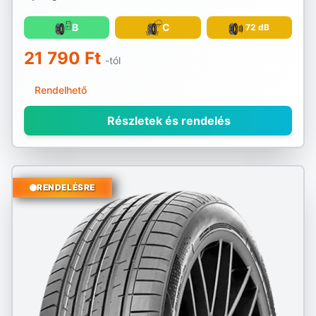
B
C
72 dB
21 790 Ft
-tól
Rendelhető
Részletek és rendelés
RENDELÉSRE