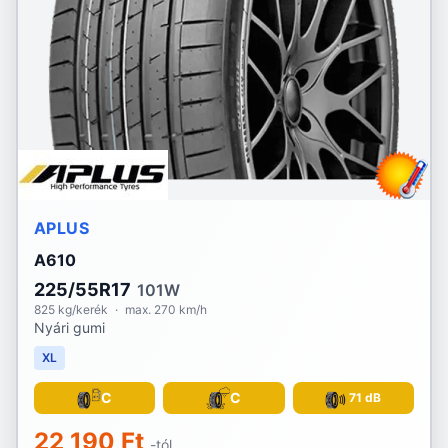
APLUS
A610
225/55R17
101W
825 kg/kerék
·
max. 270 km/h
Nyári gumi
XL
C
C
71 dB
22 190 Ft
-tól