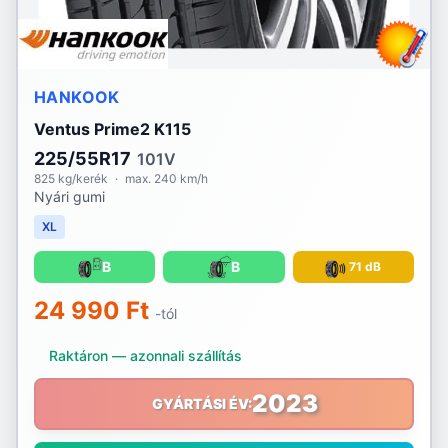
HANKOOK
Ventus Prime2 K115
225/55R17
101V
825 kg/kerék
·
max. 240 km/h
Nyári gumi
XL
B
B
71 dB
24 990 Ft
-tól
Raktáron — azonnali szállítás
2023
GYÁRTÁSI ÉV: