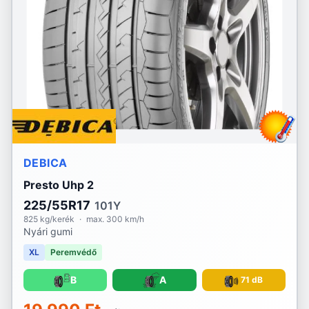
Lassa
Laufenn
Linglong
Marshal
Matador
DEBICA
Maxtrek
Presto Uhp 2
Michelin
225/55R17
101Y
825 kg/kerék
·
max. 300 km/h
Nyári gumi
Mirage
XL
Peremvédő
Momo
B
A
71 dB
Nankang