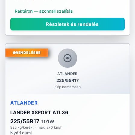
Raktáron — azonnali szállítás
Részletek és rendelés
RENDELÉSRE
ATLANDER
225/55R17
Kép hamarosan
ATLANDER
LANDER XSPORT ATL36
225/55R17
101W
825 kg/kerék
·
max. 270 km/h
Nyári gumi