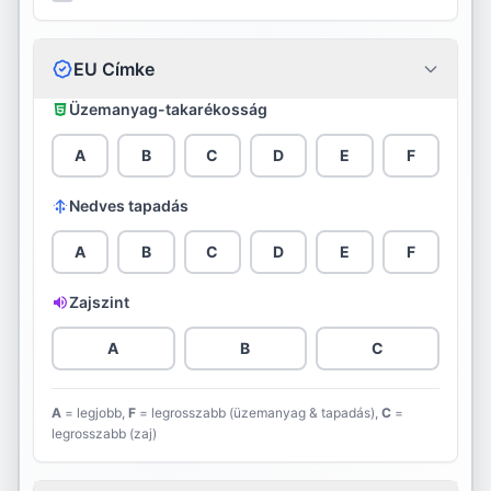
Ceat
Continental
EU Címke
Cooper
Üzemanyag-takarékosság
Davanti
A
B
C
D
E
F
Debica
Nedves tapadás
Diamondback
A
B
C
D
E
F
Diplomat
Zajszint
Double Star
A
B
C
Dunlop
A
= legjobb,
F
= legrosszabb (üzemanyag & tapadás),
C
=
legrosszabb (zaj)
Evergreen
Falken