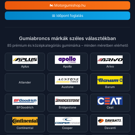
🏍️ Motorgumishop.hu
📅 Időpont foglalás
Gumiabroncs márkák széles választékban
85 prémium és középkategóriás gumimárka – minden méretben elérhető
Aplus
Apollo
Arivo
Atlander
Austone
Barum
BFGoodrich
Bridgestone
Ceat
Continental
Cooper
Davanti