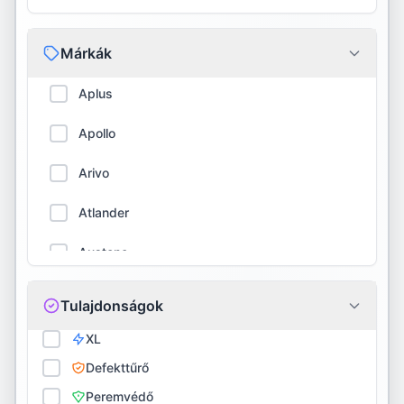
Márkák
Aplus
Apollo
Arivo
Atlander
Austone
Barum
Tulajdonságok
BFGoodrich
XL
Defekttűrő
Bridgestone
Peremvédő