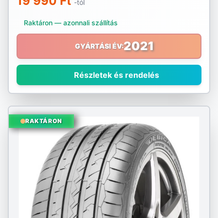
19 990 Ft
-tól
Nexen
Raktáron — azonnali szállítás
Nokian
2021
GYÁRTÁSI ÉV:
Nordex
Nortenha
Részletek és rendelés
Optimo
Ovation
RAKTÁRON
Pirelli
Platin
PointS
Radar