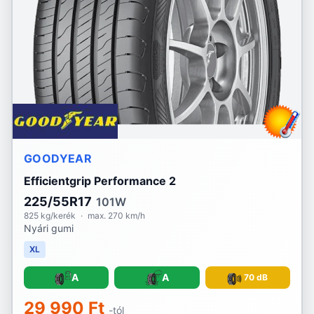
GOODYEAR
Efficientgrip Performance 2
225/55R17
101W
825 kg/kerék
·
max. 270 km/h
Nyári gumi
XL
A
A
70 dB
29 990 Ft
-tól