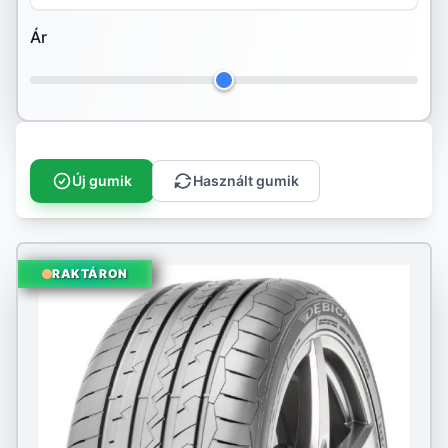
Ár
Hankook
Ilink
Imperial
Infinity
Új gumik
Használt gumik
Kenda
Kingstar
RAKTÁRON
Kleber
Kormoran
Kumho
Landspider