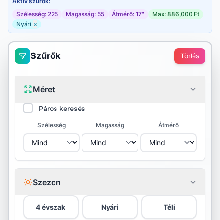
Aktív szűrők:
Szélesség: 225
Magasság: 55
Átmérő: 17"
Max: 886,000 Ft
Nyári
×
Szűrők
Törlés
Méret
Páros keresés
Szélesség
Magasság
Átmérő
Szezon
4 évszak
Nyári
Téli