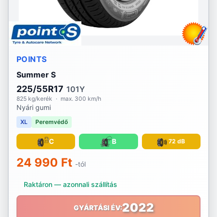
Voyager
Vredestein
POINTS
Waterfall
Summer S
Westlake
225/55R17
101Y
825 kg/kerék
·
max. 300 km/h
Yokohama
Nyári gumi
XL
Peremvédő
C
B
72 dB
24 990 Ft
-tól
Raktáron — azonnali szállítás
2022
GYÁRTÁSI ÉV: