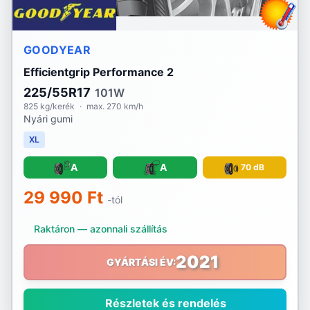
GOODYEAR
Efficientgrip Performance 2
225/55R17
101W
825 kg/kerék
·
max. 270 km/h
Nyári gumi
XL
A
A
70 dB
29 990 Ft
-tól
Raktáron — azonnali szállítás
2021
GYÁRTÁSI ÉV:
Részletek és rendelés