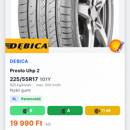
Riken
RoadX
Rotalla
Royal Black
Sailun
DEBICA
Sava
Presto Uhp 2
225/55R17
101Y
Sebring
825 kg/kerék
·
max. 300 km/h
Nyári gumi
Security
XL
Peremvédő
Semperit
B
A
71 dB
Sonix
19 990 Ft
-tól