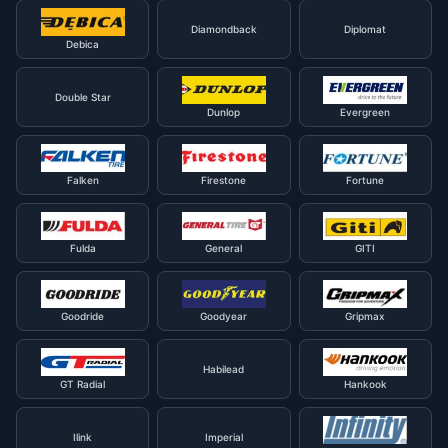
Diamondback
Diplomat
Debica
Double Star
Dunlop
Evergreen
Falken
Firestone
Fortune
Fulda
General
GITI
Goodride
Goodyear
Gripmax
Habilead
GT Radial
Hankook
Ilink
Imperial