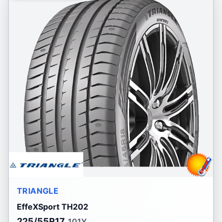
TRIANGLE
EffeXSport TH202
225/55R17
101Y