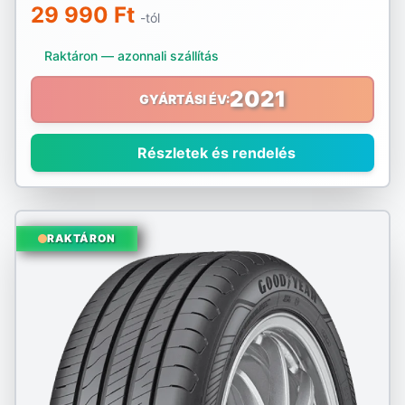
29 990 Ft
-tól
Raktáron — azonnali szállítás
2021
GYÁRTÁSI ÉV:
Részletek és rendelés
RAKTÁRON