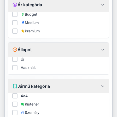
Ár kategória
Firestone
Budget
Medium
Fortune
Premium
Fulda
General
Állapot
GITI
Új
Használt
Goodride
Goodyear
Jármű kategória
Gripmax
4x4
GT Radial
Kisteher
Személy
Habilead