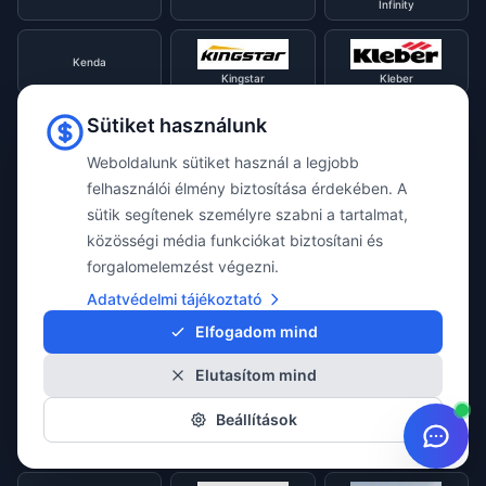
Infinity
Kenda
Kingstar
Kleber
Sütiket használunk
Landspider
Kormoran
Kumho
Weboldalunk sütiket használ a legjobb
felhasználói élmény biztosítása érdekében. A
Lassa
sütik segítenek személyre szabni a tartalmat,
Laufenn
Linglong
közösségi média funkciókat biztosítani és
forgalomelemzést végezni.
Matador
Maxtrek
Adatvédelmi tájékoztató
Marshal
Elfogadom mind
Mirage
Elutasítom mind
Michelin
Momo
Beállítások
Nankang
Nexen
Nokian