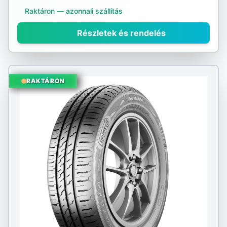
Sportiva
Raktáron — azonnali szállítás
Sumitomo
Részletek és rendelés
Sunny
Taurus
RAKTÁRON
Tourador
Toyo
Tracmax
Triangle
Tristar
Uniroyal
Viking