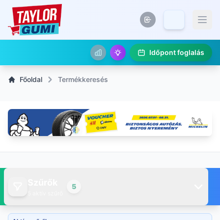
Időpont foglalás
Főoldal
Termékkeresés
Szűrők
5
5 aktív szűrő