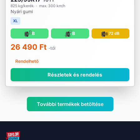
825 kg/kerék
·
max. 300 km/h
Nyári gumi
XL
B
B
72 dB
26 490 Ft
-tól
Rendelhető
Részletek és rendelés
További termékek betöltése