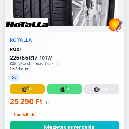
ROTALLA
RU01
225/55R17
101W
825 kg/kerék
·
max. 270 km/h
Nyári gumi
XL
C
B
A,69
25 290 Ft
-tól
Rendelhető
Részletek és rendelés