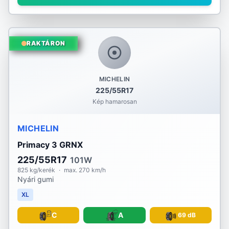
RAKTÁRON
MICHELIN
225/55R17
Kép hamarosan
MICHELIN
Primacy 3 GRNX
225/55R17
101W
825 kg/kerék
·
max. 270 km/h
Nyári gumi
XL
C
A
69 dB