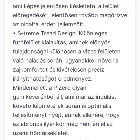
ami képes jelentõsen késleltetni a felület
elöregedését, jelentõsen tovább megõrizve
az oldalfal erdeti jellemzõit.
• S-treme Tread Design. Különleges
futófelület kialakítás, aminek elõnyös
tulajdonságai különösen a vizes felületen
való haladás során, ugyanakkor növeli a
zajkomfortot és kivételesen precíz
irányíthatóságot eredményez.
Mindemellett a P Zero olyan
gumikeverékbõl áll, ami már az indulást
követõ kilométerek során is optimális
teljesítményt nyújt, annak ellenére, hogy
az abroncs ilyenkor még nem éri el az
üzemi hõmérsékletet.