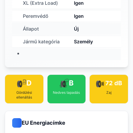
XL (Extra Load)
Igen
Peremvédő
Igen
Állapot
Új
Jármű kategória
Személy
*
D
B
72 dB
Gördülési
Nedves tapadás
Zaj
ellenállás
EU Energiacímke