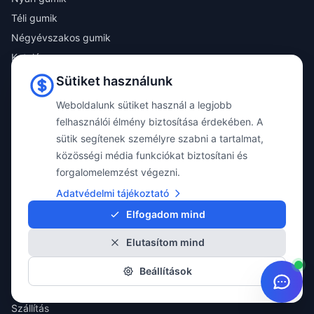
Téli gumik
Négyévszakos gumik
Katalógus
Összes termék
Sütiket használunk
Weboldalunk sütiket használ a legjobb
MOBIL ALKALMAZÁS
felhasználói élmény biztosítása érdekében. A
Töltse le díjmentes MyPoint-S mobil alkalmazásunkat a személyre szabott
sütik segítenek személyre szabni a tartalmat,
kiszolgálásért!
közösségi média funkciókat biztosítani és
✓ Tervezhető időpontok
✓ Átlátható szerelési folyamat
forgalomelemzést végezni.
✓ Gyártó független szaktanácsadás
Adatvédelmi tájékoztató
Elfogadom mind
Elutasítom mind
INFORMÁCIÓ
Beállítások
ÁSZF
Szállítás