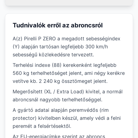
Tudnivalók erről az abroncsról
A(z) Pirelli P ZERO a megadott sebességindex
(Y) alapján tartósan legfeljebb 300 km/h
sebességű közlekedésre tervezett.
Terhelési indexe (88) kerekenként legfeljebb
560 kg terhelhetőséget jelent, ami négy kerékre
vetítve kb. 2 240 kg össztömeget jelent.
Megerősített (XL / Extra Load) kivitel, a normál
abroncsnál nagyobb terhelhetőséggel.
A gyártó adatai alapján peremvédős (rim
protector) kivitelben készül, amely védi a felni
peremét a felsértésektől.
Az EU-energiacímke szerint az abroncs