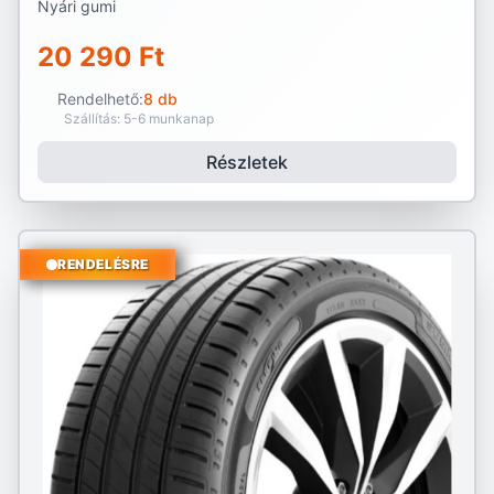
Nyári gumi
20 290 Ft
Rendelhető:
8 db
Szállítás: 5-6 munkanap
Részletek
RENDELÉSRE