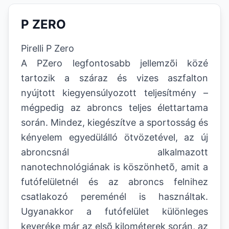
P ZERO
Pirelli P Zero
A PZero legfontosabb jellemzõi közé
tartozik a száraz és vizes aszfalton
nyújtott kiegyensúlyozott teljesítmény –
mégpedig az abroncs teljes élettartama
során. Mindez, kiegészítve a sportosság és
kényelem egyedülálló ötvözetével, az új
abroncsnál alkalmazott
nanotechnológiának is köszönhetõ, amit a
futófelületnél és az abroncs felnihez
csatlakozó pereménél is használtak.
Ugyanakkor a futófelület különleges
keveréke már az elsõ kilométerek során, az