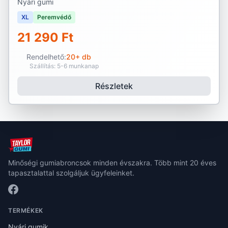
Nyári gumi
XL
Peremvédő
21 290 Ft
Rendelhető:
20+ db
Szállítás: 5-6 munkanap
Részletek
Minőségi gumiabroncsok minden évszakra. Több mint 20 éves
tapasztalattal szolgáljuk ügyfeleinket.
TERMÉKEK
Nyári gumik