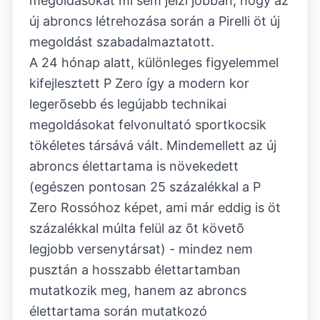
megoldásokat mi sem jelzi jobban, hogy az
új abroncs létrehozása során a Pirelli öt új
megoldást szabadalmaztatott.
A 24 hónap alatt, különleges figyelemmel
kifejlesztett P Zero így a modern kor
legerõsebb és legújabb technikai
megoldásokat felvonultató sportkocsik
tökéletes társává vált. Mindemellett az új
abroncs élettartama is növekedett
(egészen pontosan 25 százalékkal a P
Zero Rossóhoz képet, ami már eddig is öt
százalékkal múlta felül az õt követõ
legjobb versenytársat) - mindez nem
pusztán a hosszabb élettartamban
mutatkozik meg, hanem az abroncs
élettartama során mutatkozó