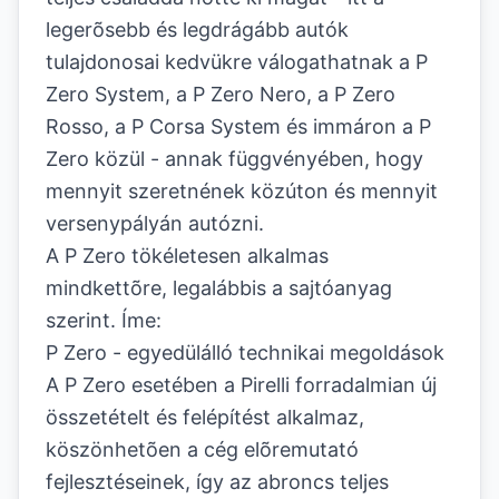
legerõsebb és legdrágább autók
tulajdonosai kedvükre válogathatnak a P
Zero System, a P Zero Nero, a P Zero
Rosso, a P Corsa System és immáron a P
Zero közül - annak függvényében, hogy
mennyit szeretnének közúton és mennyit
versenypályán autózni.
A P Zero tökéletesen alkalmas
mindkettõre, legalábbis a sajtóanyag
szerint. Íme:
P Zero - egyedülálló technikai megoldások
A P Zero esetében a Pirelli forradalmian új
összetételt és felépítést alkalmaz,
köszönhetõen a cég elõremutató
fejlesztéseinek, így az abroncs teljes