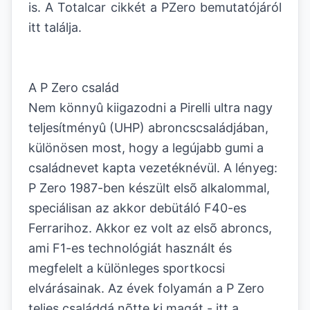
is. A Totalcar cikkét a PZero bemutatójáról
itt találja.
A P Zero család
Nem könnyû kiigazodni a Pirelli ultra nagy
teljesítményû (UHP) abroncscsaládjában,
különösen most, hogy a legújabb gumi a
családnevet kapta vezetéknévül. A lényeg:
P Zero 1987-ben készült elsõ alkalommal,
speciálisan az akkor debütáló F40-es
Ferrarihoz. Akkor ez volt az elsõ abroncs,
ami F1-es technológiát használt és
megfelelt a különleges sportkocsi
elvárásainak. Az évek folyamán a P Zero
teljes családdá nõtte ki magát - itt a