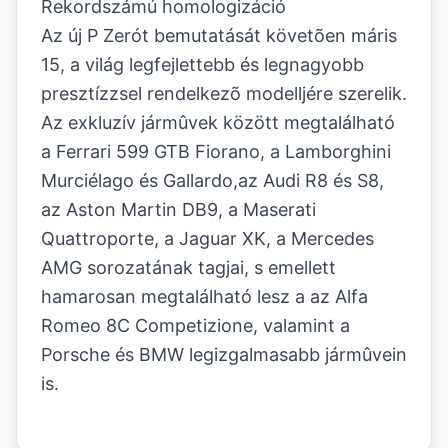
Rekordszámú homologizáció
Az új P Zerót bemutatását követõen máris
15, a világ legfejlettebb és legnagyobb
presztízzsel rendelkezõ modelljére szerelik.
Az exkluzív jármûvek között megtalálható
a Ferrari 599 GTB Fiorano, a Lamborghini
Murciélago és Gallardo,az Audi R8 és S8,
az Aston Martin DB9, a Maserati
Quattroporte, a Jaguar XK, a Mercedes
AMG sorozatának tagjai, s emellett
hamarosan megtalálható lesz a az Alfa
Romeo 8C Competizione, valamint a
Porsche és BMW legizgalmasabb jármûvein
is.