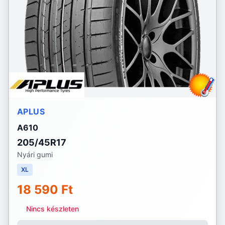
APLUS
A610
205/45R17
Nyári gumi
XL
18 590 Ft
Nincs készleten