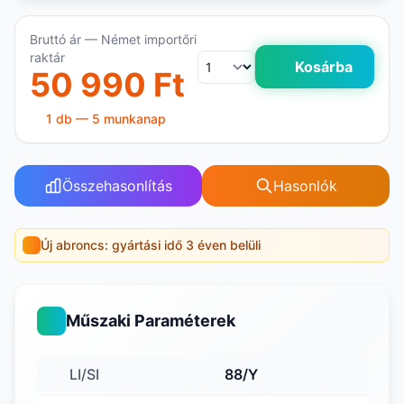
Bruttó ár — Német importőri
raktár
Kosárba
50 990 Ft
1 db — 5 munkanap
Összehasonlítás
Hasonlók
Új abroncs: gyártási idő 3 éven belüli
Műszaki Paraméterek
LI/SI
88/Y