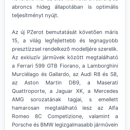
abroncs hideg állapotában is optimális
teljesítményt nyújt.
Az új PZerot bemutatását követõen máris
15, a világ legfejlettebb és legnagyobb
presztízzsel rendelkezõ modelljére szerelik.
Az exkluzív jármûvek között megtalálható
a Ferrari 599 GTB Fiorano, a Lamborghini
Murciélago és Gallardo, az Audi R8 és S8,
az Aston Martin DB9, a Maserati
Quattroporte, a Jaguar XK, a Mercedes
AMG sorozatának tagjai, s emellett
hamarosan megtalálható lesz az Alfa
Romeo 8C Competizione, valamint a
Porsche és BMW legizgalmasabb jármûvein