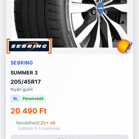
SEBRING
SUMMER 3
205/45R17
Nyári gumi
XL
Peremvédő
20 490 Ft
Rendelhető:
20+ db
Szállítás: 5-6 munkanap