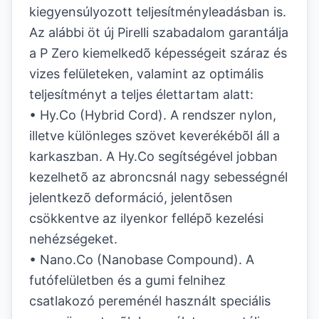
kiegyensúlyozott teljesítményleadásban is.
Az alábbi öt új Pirelli szabadalom garantálja
a P Zero kiemelkedõ képességeit száraz és
vizes felületeken, valamint az optimális
teljesítményt a teljes élettartam alatt:
• Hy.Co (Hybrid Cord). A rendszer nylon,
illetve különleges szövet keverékébõl áll a
karkaszban. A Hy.Co segítségével jobban
kezelhetõ az abroncsnál nagy sebességnél
jelentkezõ deformáció, jelentõsen
csökkentve az ilyenkor fellépõ kezelési
nehézségeket.
• Nano.Co (Nanobase Compound). A
futófelületben és a gumi felnihez
csatlakozó pereménél használt speciális