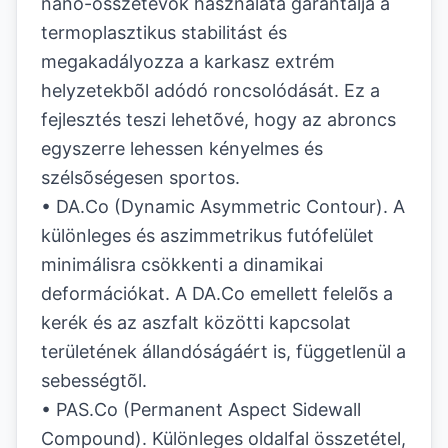
nano-összetevõk használata garantálja a
termoplasztikus stabilitást és
megakadályozza a karkasz extrém
helyzetekbõl adódó roncsolódását. Ez a
fejlesztés teszi lehetõvé, hogy az abroncs
egyszerre lehessen kényelmes és
szélsõségesen sportos.
• DA.Co (Dynamic Asymmetric Contour). A
különleges és aszimmetrikus futófelület
minimálisra csökkenti a dinamikai
deformációkat. A DA.Co emellett felelõs a
kerék és az aszfalt közötti kapcsolat
területének állandóságáért is, függetlenül a
sebességtõl.
• PAS.Co (Permanent Aspect Sidewall
Compound). Különleges oldalfal összetétel,