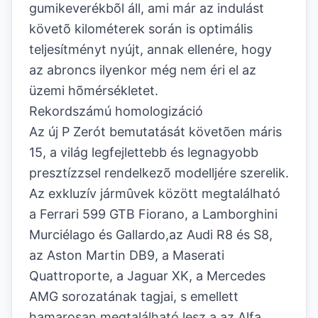
gumikeverékbõl áll, ami már az indulást
követõ kilométerek során is optimális
teljesítményt nyújt, annak ellenére, hogy
az abroncs ilyenkor még nem éri el az
üzemi hõmérsékletet.
Rekordszámú homologizáció
Az új P Zerót bemutatását követõen máris
15, a világ legfejlettebb és legnagyobb
presztízzsel rendelkezõ modelljére szerelik.
Az exkluzív jármûvek között megtalálható
a Ferrari 599 GTB Fiorano, a Lamborghini
Murciélago és Gallardo,az Audi R8 és S8,
az Aston Martin DB9, a Maserati
Quattroporte, a Jaguar XK, a Mercedes
AMG sorozatának tagjai, s emellett
hamarosan megtalálható lesz a az Alfa