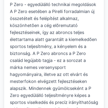
P Zero - egyedülálló technikai megoldások
A P Zero esetében a Pirelli forradalmian új
összetételt és felépítést alkalmaz,
köszönhetõen a cég elõremutató
fejlesztéseinek, így az abroncs teljes
élettartama alatt garantált a kiemelkedõen
sportos teljesítmény, a kényelem és a
biztonság. A P Zero abroncs a P Zero
család legújabb tagja - ez a sorozat a
márka nemes versenysport
hagyományaira, illetve az ott elvárt és
mesterfokon elvégzett fejlesztéseken
alapszik. Mindennek gyümölcseként a P
Zero egyedülálló teljesítményre képes a
sportos viselkedés és precíz irányíthatóság