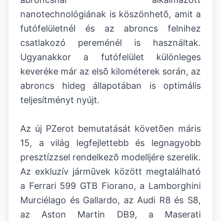
nanotechnológiának is köszönhetõ, amit a
futófelületnél és az abroncs felnihez
csatlakozó pereménél is használtak.
Ugyanakkor a futófelület különleges
keveréke már az elsõ kilométerek során, az
abroncs hideg állapotában is optimális
teljesítményt nyújt.
Az új PZerot bemutatását követõen máris
15, a világ legfejlettebb és legnagyobb
presztízzsel rendelkezõ modelljére szerelik.
Az exkluzív jármûvek között megtalálható
a Ferrari 599 GTB Fiorano, a Lamborghini
Murciélago és Gallardo, az Audi R8 és S8,
az Aston Martin DB9, a Maserati