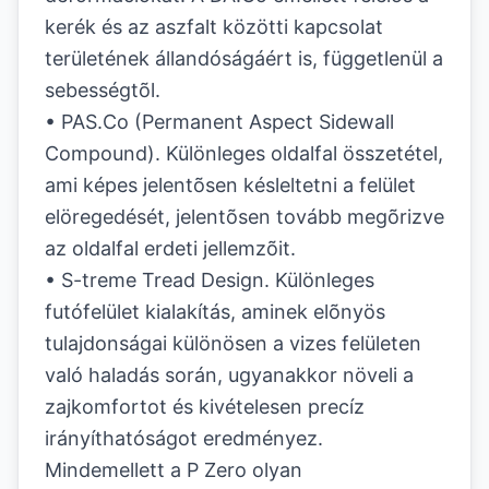
kerék és az aszfalt közötti kapcsolat
területének állandóságáért is, függetlenül a
sebességtõl.
• PAS.Co (Permanent Aspect Sidewall
Compound). Különleges oldalfal összetétel,
ami képes jelentõsen késleltetni a felület
elöregedését, jelentõsen tovább megõrizve
az oldalfal erdeti jellemzõit.
• S-treme Tread Design. Különleges
futófelület kialakítás, aminek elõnyös
tulajdonságai különösen a vizes felületen
való haladás során, ugyanakkor növeli a
zajkomfortot és kivételesen precíz
irányíthatóságot eredményez.
Mindemellett a P Zero olyan