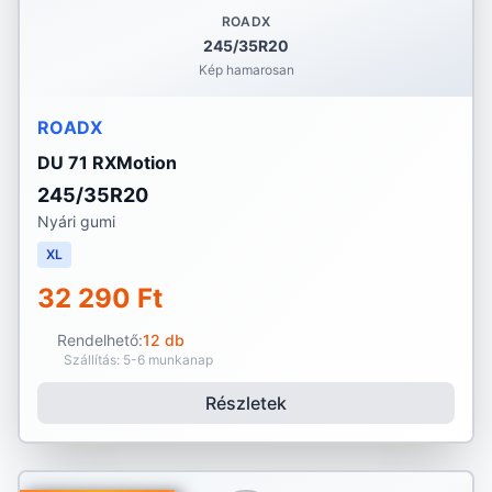
ROADX
245/35R20
Kép hamarosan
ROADX
DU 71 RXMotion
245/35R20
Nyári gumi
XL
32 290 Ft
Rendelhető:
12 db
Szállítás: 5-6 munkanap
Részletek