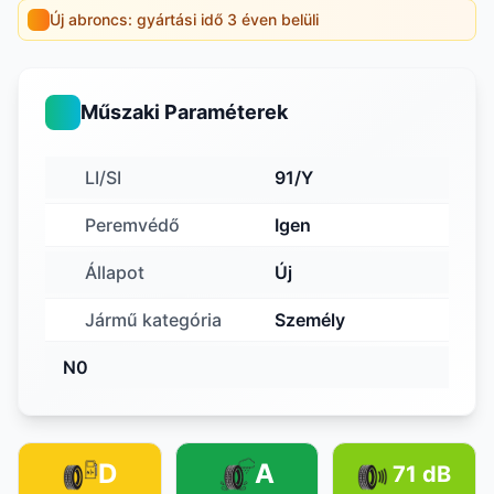
Új abroncs: gyártási idő 3 éven belüli
Műszaki Paraméterek
LI/SI
91/Y
Peremvédő
Igen
Állapot
Új
Jármű kategória
Személy
N0
D
A
71 dB