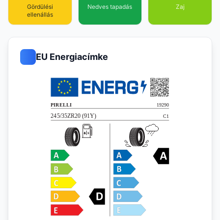
Gördülési
Nedves tapadás
Zaj
ellenállás
EU Energiacímke