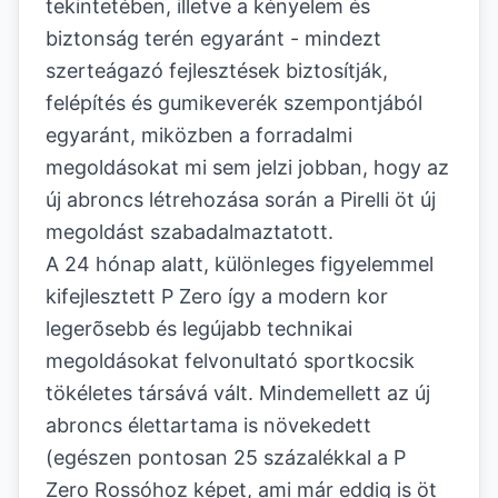
tekintetében, illetve a kényelem és
biztonság terén egyaránt - mindezt
szerteágazó fejlesztések biztosítják,
felépítés és gumikeverék szempontjából
egyaránt, miközben a forradalmi
megoldásokat mi sem jelzi jobban, hogy az
új abroncs létrehozása során a Pirelli öt új
megoldást szabadalmaztatott.
A 24 hónap alatt, különleges figyelemmel
kifejlesztett P Zero így a modern kor
legerõsebb és legújabb technikai
megoldásokat felvonultató sportkocsik
tökéletes társává vált. Mindemellett az új
abroncs élettartama is növekedett
(egészen pontosan 25 százalékkal a P
Zero Rossóhoz képet, ami már eddig is öt