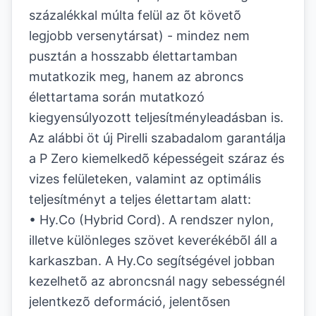
százalékkal múlta felül az õt követõ
legjobb versenytársat) - mindez nem
pusztán a hosszabb élettartamban
mutatkozik meg, hanem az abroncs
élettartama során mutatkozó
kiegyensúlyozott teljesítményleadásban is.
Az alábbi öt új Pirelli szabadalom garantálja
a P Zero kiemelkedõ képességeit száraz és
vizes felületeken, valamint az optimális
teljesítményt a teljes élettartam alatt:
• Hy.Co (Hybrid Cord). A rendszer nylon,
illetve különleges szövet keverékébõl áll a
karkaszban. A Hy.Co segítségével jobban
kezelhetõ az abroncsnál nagy sebességnél
jelentkezõ deformáció, jelentõsen