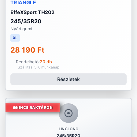
TRIANGLE
EffeXSport TH202
245/35R20
Nyári gumi
XL
28 190 Ft
Rendelhető:
20 db
Szállítás: 5-6 munkanap
Részletek
NINCS RAKTÁRON
LINGLONG
245/35R20