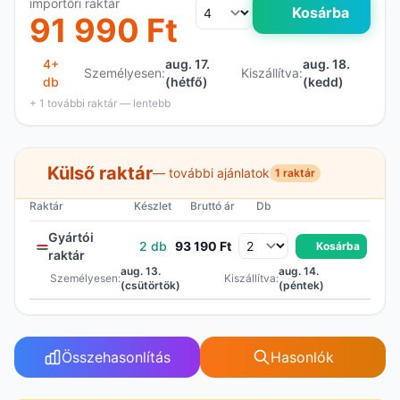
importőri raktár
Kosárba
91 990 Ft
4+
aug. 17.
aug. 18.
Személyesen:
Kiszállítva:
db
(hétfő)
(kedd)
+ 1 további raktár — lentebb
Külső raktár
— további ajánlatok
1 raktár
Raktár
Készlet
Bruttó ár
Db
Gyártói
2 db
93 190 Ft
Kosárba
raktár
aug. 13.
aug. 14.
Személyesen:
Kiszállítva:
(csütörtök)
(péntek)
Összehasonlítás
Hasonlók