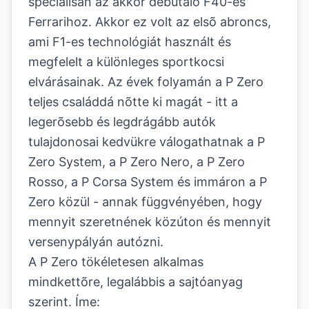
speciálisan az akkor debütáló F40-es
Ferrarihoz. Akkor ez volt az elsõ abroncs,
ami F1-es technológiát használt és
megfelelt a különleges sportkocsi
elvárásainak. Az évek folyamán a P Zero
teljes családdá nõtte ki magát - itt a
legerõsebb és legdrágább autók
tulajdonosai kedvükre válogathatnak a P
Zero System, a P Zero Nero, a P Zero
Rosso, a P Corsa System és immáron a P
Zero közül - annak függvényében, hogy
mennyit szeretnének közúton és mennyit
versenypályán autózni.
A P Zero tökéletesen alkalmas
mindkettõre, legalábbis a sajtóanyag
szerint. Íme: