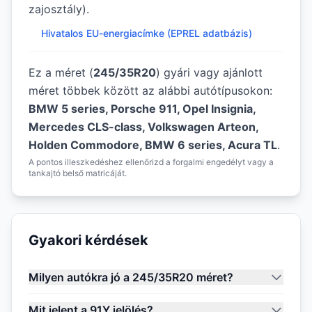
zajosztály).
Hivatalos EU-energiacímke (EPREL adatbázis)
Ez a méret (
245/35R20
) gyári vagy ajánlott
méret többek között az alábbi autótípusokon:
BMW 5 series, Porsche 911, Opel Insignia,
Mercedes CLS-class, Volkswagen Arteon,
Holden Commodore, BMW 6 series, Acura TL
.
A pontos illeszkedéshez ellenőrizd a forgalmi engedélyt vagy a
tankajtó belső matricáját.
Gyakori kérdések
Milyen autókra jó a 245/35R20 méret?
Mit jelent a 91Y jelölés?