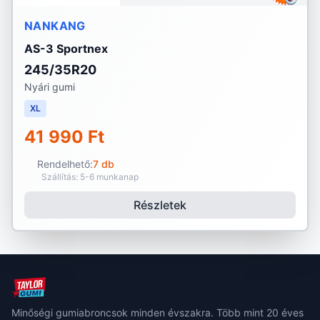
NANKANG
AS-3 Sportnex
245/35R20
Nyári gumi
XL
41 990 Ft
Rendelhető:
7 db
Szállítás: 5-6 munkanap
Részletek
Minőségi gumiabroncsok minden évszakra. Több mint 20 éves