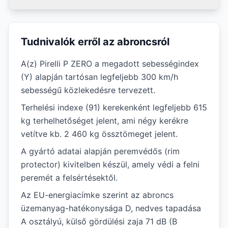
Tudnivalók erről az abroncsról
A(z) Pirelli P ZERO a megadott sebességindex
(Y) alapján tartósan legfeljebb 300 km/h
sebességű közlekedésre tervezett.
Terhelési indexe (91) kerekenként legfeljebb 615
kg terhelhetőséget jelent, ami négy kerékre
vetítve kb. 2 460 kg össztömeget jelent.
A gyártó adatai alapján peremvédős (rim
protector) kivitelben készül, amely védi a felni
peremét a felsértésektől.
Az EU-energiacímke szerint az abroncs
üzemanyag-hatékonysága D, nedves tapadása
A osztályú, külső gördülési zaja 71 dB (B