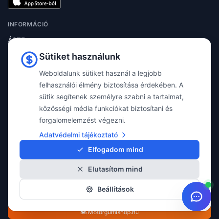
INFORMÁCIÓ
ÁSZF
Szállítás
Sütiket használunk
Online elállási nyilatkozat
Weboldalunk sütiket használ a legjobb
Adatvédelem
felhasználói élmény biztosítása érdekében. A
Sütik
sütik segítenek személyre szabni a tartalmat,
Magazin
közösségi média funkciókat biztosítani és
forgalomelemzést végezni.
Kapcsolat
Adatvédelmi tájékoztató
KAPCSOLAT
Elfogadom mind
+36 1 280 6567
Elutasítom mind
info@taylorgumi.hu
1194 Budapest
Beállítások
Méta utca 13.
🏍️ Motorgumishop.hu