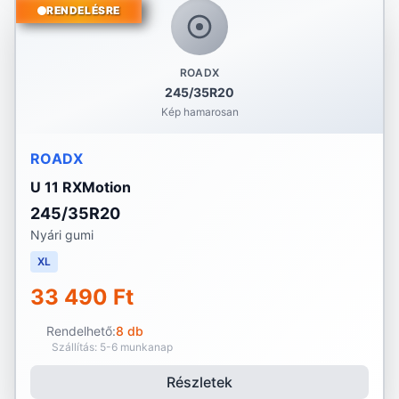
RENDELÉSRE
ROADX
245/35R20
Kép hamarosan
ROADX
U 11 RXMotion
245/35R20
Nyári gumi
XL
33 490 Ft
Rendelhető:
8 db
Szállítás: 5-6 munkanap
Részletek