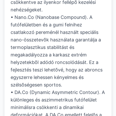
csökkentve az ilyenkor fellépõ kezelési
nehézségeket.
• Nano.Co (Nanobase Compound). A
futófelületben és a gumi felnihez
csatlakozó pereménél használt speciális
nano-összetevõk használata garantálja a
termoplasztikus stabilitást és
megakadályozza a karkasz extrém
helyzetekbõl adódó roncsolódását. Ez a
fejlesztés teszi lehetõvé, hogy az abroncs
egyszerre lehessen kényelmes és
szélsõségesen sportos.
• DA.Co (Dynamic Asymmetric Contour). A
különleges és aszimmetrikus futófelület
minimálisra csökkenti a dinamikai
deformációkat. A DA.Co emellett felelõs a