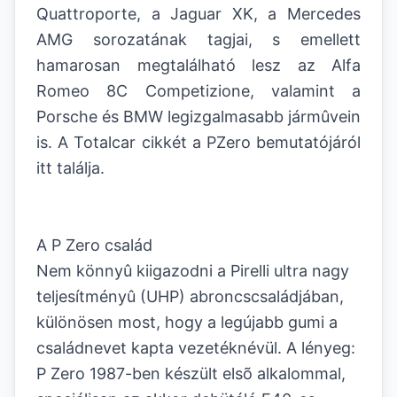
Quattroporte, a Jaguar XK, a Mercedes
AMG sorozatának tagjai, s emellett
hamarosan megtalálható lesz az Alfa
Romeo 8C Competizione, valamint a
Porsche és BMW legizgalmasabb jármûvein
is. A Totalcar cikkét a PZero bemutatójáról
itt találja.
A P Zero család
Nem könnyû kiigazodni a Pirelli ultra nagy
teljesítményû (UHP) abroncscsaládjában,
különösen most, hogy a legújabb gumi a
családnevet kapta vezetéknévül. A lényeg:
P Zero 1987-ben készült elsõ alkalommal,