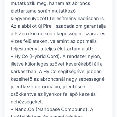
mutatkozik meg, hanem az abroncs
élettartama során mutatkozó
kiegyensúlyozott teljesítményleadásban is.
Az alábbi öt új Pirelli szabadalom garantálja
a P Zero kiemelkedõ képességeit száraz és
vizes felületeken, valamint az optimális
teljesítményt a teljes élettartam alatt:
• Hy.Co (Hybrid Cord). A rendszer nylon,
illetve különleges szövet keverékébõl áll a
karkaszban. A Hy.Co segítségével jobban
kezelhetõ az abroncsnál nagy sebességnél
jelentkezõ deformáció, jelentõsen
csökkentve az ilyenkor fellépõ kezelési
nehézségeket.
• Nano.Co (Nanobase Compound). A
futófelületben és a gumi felnihez