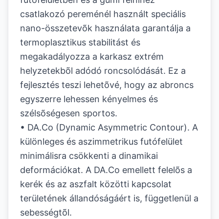
csatlakozó pereménél használt speciális
nano-összetevõk használata garantálja a
termoplasztikus stabilitást és
megakadályozza a karkasz extrém
helyzetekbõl adódó roncsolódását. Ez a
fejlesztés teszi lehetõvé, hogy az abroncs
egyszerre lehessen kényelmes és
szélsõségesen sportos.
• DA.Co (Dynamic Asymmetric Contour). A
különleges és aszimmetrikus futófelület
minimálisra csökkenti a dinamikai
deformációkat. A DA.Co emellett felelõs a
kerék és az aszfalt közötti kapcsolat
területének állandóságáért is, függetlenül a
sebességtõl.