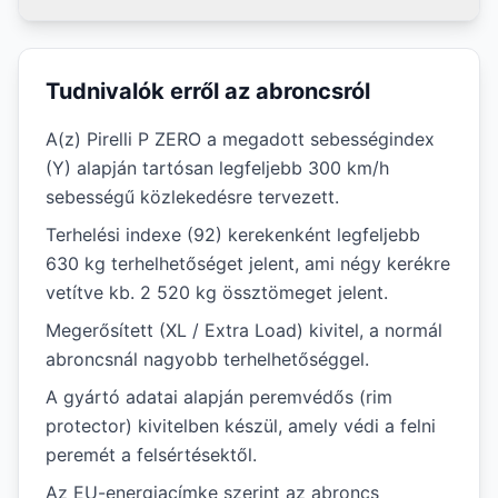
Tudnivalók erről az abroncsról
A(z) Pirelli P ZERO a megadott sebességindex
(Y) alapján tartósan legfeljebb 300 km/h
sebességű közlekedésre tervezett.
Terhelési indexe (92) kerekenként legfeljebb
630 kg terhelhetőséget jelent, ami négy kerékre
vetítve kb. 2 520 kg össztömeget jelent.
Megerősített (XL / Extra Load) kivitel, a normál
abroncsnál nagyobb terhelhetőséggel.
A gyártó adatai alapján peremvédős (rim
protector) kivitelben készül, amely védi a felni
peremét a felsértésektől.
Az EU-energiacímke szerint az abroncs