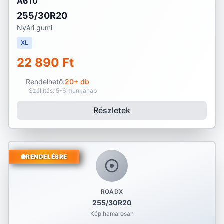
A610
255/30R20
Nyári gumi
XL
22 890 Ft
Rendelhető:
20+ db
Szállítás: 5-6 munkanap
Részletek
RENDELÉSRE
ROADX
255/30R20
Kép hamarosan