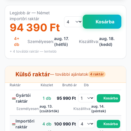
Legjobb ár — Német
importőri raktár
Kosárba
94 390 Ft
4+
aug. 17.
aug. 18.
Személyesen:
Kiszállítva:
db
(hétfő)
(kedd)
+ 4 további raktár — lentebb
Külső raktár
— további ajánlatok
4 raktár
Raktár
Készlet
Bruttó ár
Db
Gyártói
1 db
95 990 Ft
Kosárba
raktár
aug. 13.
aug. 14.
Személyesen:
Kiszállítva:
(csütörtök)
(péntek)
Importőri
4 db
100 990 Ft
Kosárba
raktár