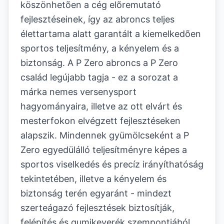
köszönhetõen a cég elõremutató
fejlesztéseinek, így az abroncs teljes
élettartama alatt garantált a kiemelkedõen
sportos teljesítmény, a kényelem és a
biztonság. A P Zero abroncs a P Zero
család legújabb tagja - ez a sorozat a
márka nemes versenysport
hagyományaira, illetve az ott elvárt és
mesterfokon elvégzett fejlesztéseken
alapszik. Mindennek gyümölcseként a P
Zero egyedülálló teljesítményre képes a
sportos viselkedés és precíz irányíthatóság
tekintetében, illetve a kényelem és
biztonság terén egyaránt - mindezt
szerteágazó fejlesztések biztosítják,
felépítés és gumikeverék szempontjából