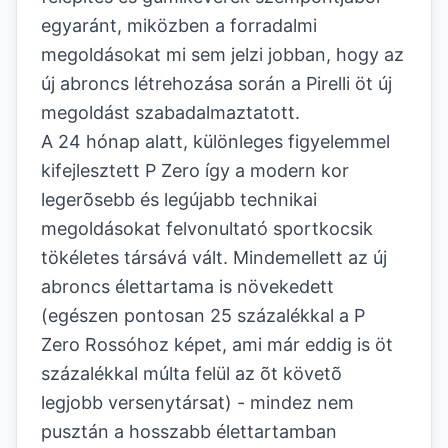
egyaránt, miközben a forradalmi
megoldásokat mi sem jelzi jobban, hogy az
új abroncs létrehozása során a Pirelli öt új
megoldást szabadalmaztatott.
A 24 hónap alatt, különleges figyelemmel
kifejlesztett P Zero így a modern kor
legerõsebb és legújabb technikai
megoldásokat felvonultató sportkocsik
tökéletes társává vált. Mindemellett az új
abroncs élettartama is növekedett
(egészen pontosan 25 százalékkal a P
Zero Rossóhoz képet, ami már eddig is öt
százalékkal múlta felül az õt követõ
legjobb versenytársat) - mindez nem
pusztán a hosszabb élettartamban