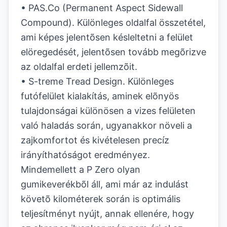
• PAS.Co (Permanent Aspect Sidewall
Compound). Különleges oldalfal összetétel,
ami képes jelentõsen késleltetni a felület
elöregedését, jelentõsen tovább megõrizve
az oldalfal erdeti jellemzõit.
• S-treme Tread Design. Különleges
futófelület kialakítás, aminek elõnyös
tulajdonságai különösen a vizes felületen
való haladás során, ugyanakkor növeli a
zajkomfortot és kivételesen precíz
irányíthatóságot eredményez.
Mindemellett a P Zero olyan
gumikeverékbõl áll, ami már az indulást
követõ kilométerek során is optimális
teljesítményt nyújt, annak ellenére, hogy