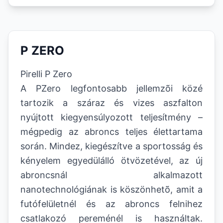
P ZERO
Pirelli P Zero
A PZero legfontosabb jellemzõi közé
tartozik a száraz és vizes aszfalton
nyújtott kiegyensúlyozott teljesítmény –
mégpedig az abroncs teljes élettartama
során. Mindez, kiegészítve a sportosság és
kényelem egyedülálló ötvözetével, az új
abroncsnál alkalmazott
nanotechnológiának is köszönhetõ, amit a
futófelületnél és az abroncs felnihez
csatlakozó pereménél is használtak.