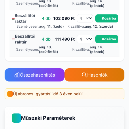
aug. 13.
aug. 14.
Személyesen:
Kiszállítva:
(csütörtök)
(péntek)
Beszállítói
4 db
102 090 Ft
Kosárba
raktár
Személyesen:
aug. 11. (kedd)
Kiszállítva:
aug. 12. (szerda)
Beszállítói
4 db
111 490 Ft
Kosárba
raktár
aug. 13.
aug. 14.
Személyesen:
Kiszállítva:
(csütörtök)
(péntek)
Összehasonlítás
Hasonlók
Új abroncs: gyártási idő 3 éven belüli
Műszaki Paraméterek