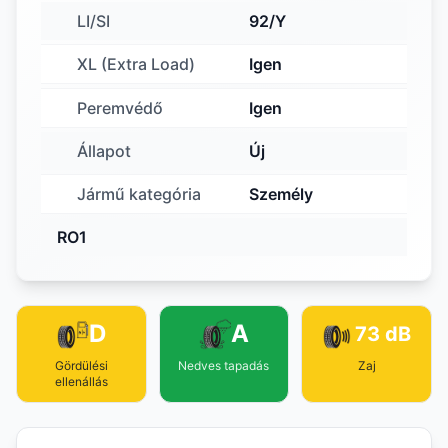
LI/SI
92/Y
XL (Extra Load)
Igen
Peremvédő
Igen
Állapot
Új
Jármű kategória
Személy
RO1
D
A
73 dB
Gördülési
Nedves tapadás
Zaj
ellenállás