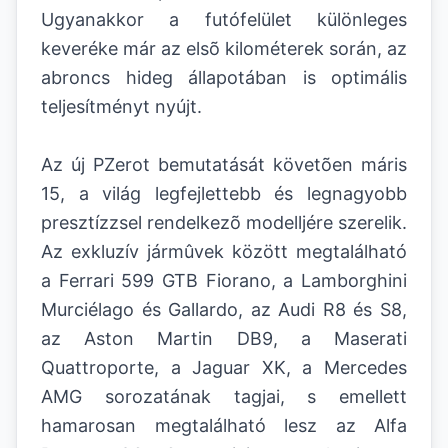
Ugyanakkor a futófelület különleges
keveréke már az elsõ kilométerek során, az
abroncs hideg állapotában is optimális
teljesítményt nyújt.
Az új PZerot bemutatását követõen máris
15, a világ legfejlettebb és legnagyobb
presztízzsel rendelkezõ modelljére szerelik.
Az exkluzív jármûvek között megtalálható
a Ferrari 599 GTB Fiorano, a Lamborghini
Murciélago és Gallardo, az Audi R8 és S8,
az Aston Martin DB9, a Maserati
Quattroporte, a Jaguar XK, a Mercedes
AMG sorozatának tagjai, s emellett
hamarosan megtalálható lesz az Alfa