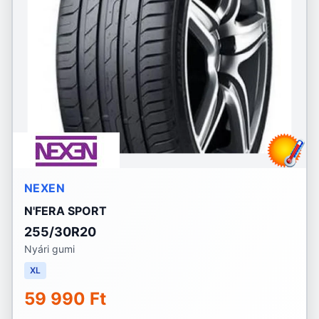
NEXEN
N'FERA SPORT
255/30R20
Nyári gumi
XL
59 990 Ft