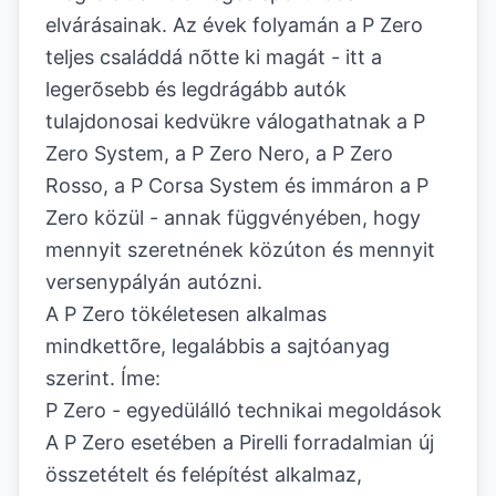
elvárásainak. Az évek folyamán a P Zero
teljes családdá nõtte ki magát - itt a
legerõsebb és legdrágább autók
tulajdonosai kedvükre válogathatnak a P
Zero System, a P Zero Nero, a P Zero
Rosso, a P Corsa System és immáron a P
Zero közül - annak függvényében, hogy
mennyit szeretnének közúton és mennyit
versenypályán autózni.
A P Zero tökéletesen alkalmas
mindkettõre, legalábbis a sajtóanyag
szerint. Íme:
P Zero - egyedülálló technikai megoldások
A P Zero esetében a Pirelli forradalmian új
összetételt és felépítést alkalmaz,