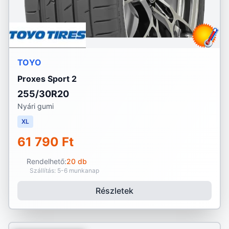
TOYO
Proxes Sport 2
255/30R20
Nyári gumi
XL
61 790 Ft
Rendelhető:
20 db
Szállítás: 5-6 munkanap
Részletek