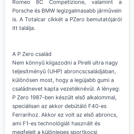
Romeo 8C Competizione, valamint a
Porsche és BMW legizgalmasabb jármûvein
is. A Totalcar cikkét a PZero bemutatójáról
itt találja.
A P Zero család
Nem könnyû kiigazodni a Pirelli ultra nagy
teljesítményû (UHP) abroncscsaládjában,
különösen most, hogy a legújabb gumi a
családnevet kapta vezetéknévül. A lényeg:
P Zero 1987-ben készült elsõ alkalommal,
speciálisan az akkor debütáló F40-es
Ferrarihoz. Akkor ez volt az elsõ abroncs,
ami F1-es technológiát használt és
megfelelt a különleges sportkocsi