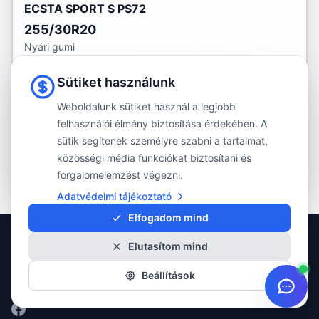
ECSTA SPORT S PS72
255/30R20
Nyári gumi
XL
Sütiket használunk
63 190 Ft
Weboldalunk sütiket használ a legjobb
Rendelhető:
felhasználói élmény biztosítása érdekében. A
20 db
Szállítás: 5-6 munkanap
sütik segítenek személyre szabni a tartalmat,
közösségi média funkciókat biztosítani és
Részletek
forgalomelemzést végezni.
Adatvédelmi tájékoztató
Elfogadom mind
Elutasítom mind
Minőségi gumiabroncsok minden évszakra. Több mint 20 éves
Beállítások
tapasztalattal szolgáljuk ügyfeleinket.