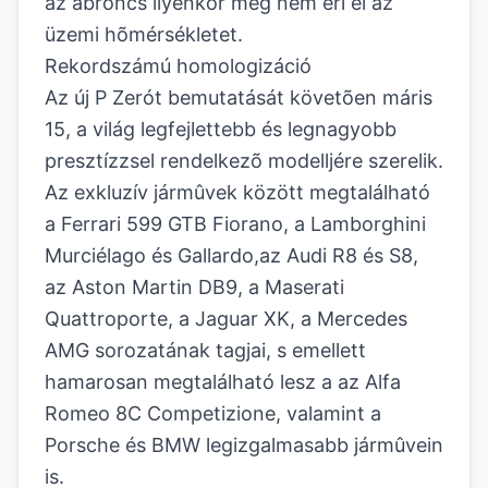
az abroncs ilyenkor még nem éri el az
üzemi hõmérsékletet.
Rekordszámú homologizáció
Az új P Zerót bemutatását követõen máris
15, a világ legfejlettebb és legnagyobb
presztízzsel rendelkezõ modelljére szerelik.
Az exkluzív jármûvek között megtalálható
a Ferrari 599 GTB Fiorano, a Lamborghini
Murciélago és Gallardo,az Audi R8 és S8,
az Aston Martin DB9, a Maserati
Quattroporte, a Jaguar XK, a Mercedes
AMG sorozatának tagjai, s emellett
hamarosan megtalálható lesz a az Alfa
Romeo 8C Competizione, valamint a
Porsche és BMW legizgalmasabb jármûvein
is.