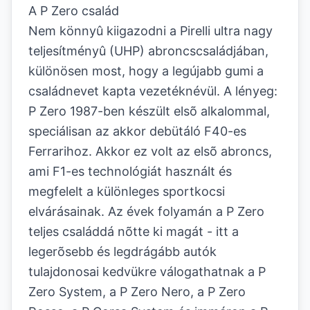
A P Zero család
Nem könnyû kiigazodni a Pirelli ultra nagy
teljesítményû (UHP) abroncscsaládjában,
különösen most, hogy a legújabb gumi a
családnevet kapta vezetéknévül. A lényeg:
P Zero 1987-ben készült elsõ alkalommal,
speciálisan az akkor debütáló F40-es
Ferrarihoz. Akkor ez volt az elsõ abroncs,
ami F1-es technológiát használt és
megfelelt a különleges sportkocsi
elvárásainak. Az évek folyamán a P Zero
teljes családdá nõtte ki magát - itt a
legerõsebb és legdrágább autók
tulajdonosai kedvükre válogathatnak a P
Zero System, a P Zero Nero, a P Zero