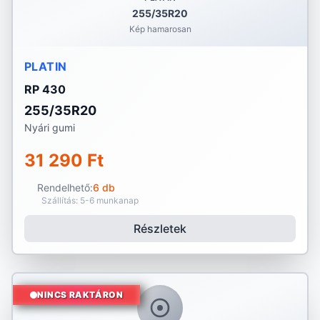
255/35R20
Kép hamarosan
PLATIN
RP 430
255/35R20
Nyári gumi
31 290 Ft
Rendelhető:
6 db
Szállítás: 5-6 munkanap
Részletek
NINCS RAKTÁRON