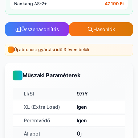
Nankang
AS-2+
47 190 Ft
Összehasonlítás
Hasonlók
Új abroncs: gyártási idő 3 éven belüli
Műszaki Paraméterek
LI/SI
97/Y
XL (Extra Load)
Igen
Peremvédő
Igen
Állapot
Új