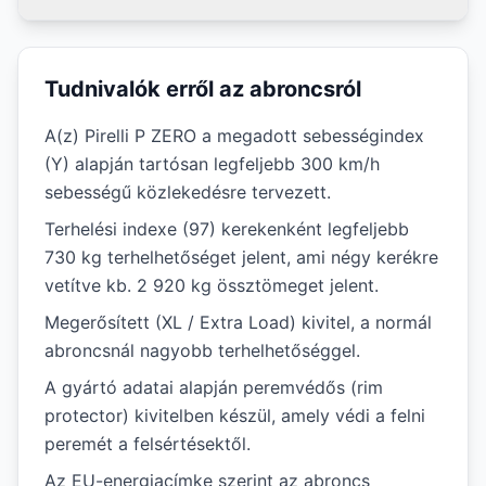
Tudnivalók erről az abroncsról
A(z) Pirelli P ZERO a megadott sebességindex
(Y) alapján tartósan legfeljebb 300 km/h
sebességű közlekedésre tervezett.
Terhelési indexe (97) kerekenként legfeljebb
730 kg terhelhetőséget jelent, ami négy kerékre
vetítve kb. 2 920 kg össztömeget jelent.
Megerősített (XL / Extra Load) kivitel, a normál
abroncsnál nagyobb terhelhetőséggel.
A gyártó adatai alapján peremvédős (rim
protector) kivitelben készül, amely védi a felni
peremét a felsértésektől.
Az EU-energiacímke szerint az abroncs