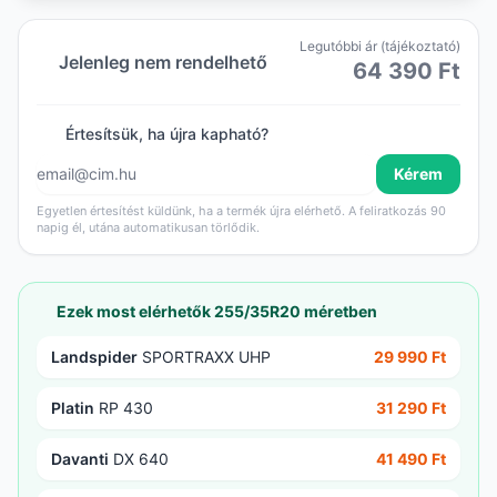
Legutóbbi ár (tájékoztató)
Jelenleg nem rendelhető
64 390 Ft
Értesítsük, ha újra kapható?
Kérem
Egyetlen értesítést küldünk, ha a termék újra elérhető. A feliratkozás 90
napig él, utána automatikusan törlődik.
Ezek most elérhetők 255/35R20 méretben
Landspider
SPORTRAXX UHP
29 990 Ft
Platin
RP 430
31 290 Ft
Davanti
DX 640
41 490 Ft