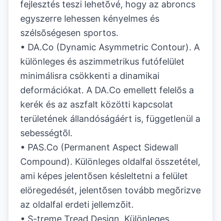
fejlesztés teszi lehetõvé, hogy az abroncs
egyszerre lehessen kényelmes és
szélsõségesen sportos.
• DA.Co (Dynamic Asymmetric Contour). A
különleges és aszimmetrikus futófelület
minimálisra csökkenti a dinamikai
deformációkat. A DA.Co emellett felelõs a
kerék és az aszfalt közötti kapcsolat
területének állandóságáért is, függetlenül a
sebességtõl.
• PAS.Co (Permanent Aspect Sidewall
Compound). Különleges oldalfal összetétel,
ami képes jelentõsen késleltetni a felület
elöregedését, jelentõsen tovább megõrizve
az oldalfal erdeti jellemzõit.
• S-treme Tread Design. Különleges