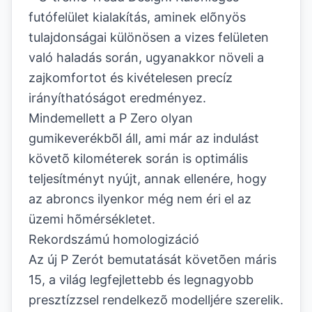
futófelület kialakítás, aminek elõnyös
tulajdonságai különösen a vizes felületen
való haladás során, ugyanakkor növeli a
zajkomfortot és kivételesen precíz
irányíthatóságot eredményez.
Mindemellett a P Zero olyan
gumikeverékbõl áll, ami már az indulást
követõ kilométerek során is optimális
teljesítményt nyújt, annak ellenére, hogy
az abroncs ilyenkor még nem éri el az
üzemi hõmérsékletet.
Rekordszámú homologizáció
Az új P Zerót bemutatását követõen máris
15, a világ legfejlettebb és legnagyobb
presztízzsel rendelkezõ modelljére szerelik.