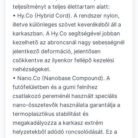
teljesítményt a teljes élettartam alatt:
• Hy.Co (Hybrid Cord). A rendszer nylon,
illetve különleges szövet keverékébõl áll a
karkaszban. A Hy.Co segítségével jobban
kezelhetõ az abroncsnál nagy sebességnél
jelentkezõ deformáció, jelentõsen
csökkentve az ilyenkor fellépõ kezelési
nehézségeket.
• Nano.Co (Nanobase Compound). A
futófelületben és a gumi felnihez
csatlakozó pereménél használt speciális
nano-összetevõk használata garantálja a
termoplasztikus stabilitást és
megakadályozza a karkasz extrém
helyzetekbõl adódó roncsolódását. Ez a