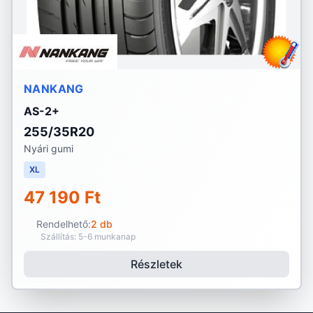
NANKANG
AS-2+
255/35R20
Nyári gumi
XL
47 190 Ft
Rendelhető:
2 db
Szállítás: 5-6 munkanap
Részletek