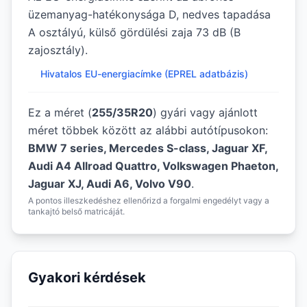
üzemanyag-hatékonysága D, nedves tapadása
A osztályú, külső gördülési zaja 73 dB (B
zajosztály).
Hivatalos EU-energiacímke (EPREL adatbázis)
Ez a méret (
255/35R20
) gyári vagy ajánlott
méret többek között az alábbi autótípusokon:
BMW 7 series, Mercedes S-class, Jaguar XF,
Audi A4 Allroad Quattro, Volkswagen Phaeton,
Jaguar XJ, Audi A6, Volvo V90
.
A pontos illeszkedéshez ellenőrizd a forgalmi engedélyt vagy a
tankajtó belső matricáját.
Gyakori kérdések