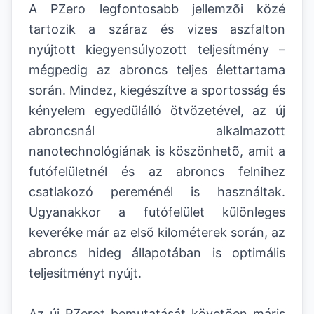
A PZero legfontosabb jellemzõi közé
tartozik a száraz és vizes aszfalton
nyújtott kiegyensúlyozott teljesítmény –
mégpedig az abroncs teljes élettartama
során. Mindez, kiegészítve a sportosság és
kényelem egyedülálló ötvözetével, az új
abroncsnál alkalmazott
nanotechnológiának is köszönhetõ, amit a
futófelületnél és az abroncs felnihez
csatlakozó pereménél is használtak.
Ugyanakkor a futófelület különleges
keveréke már az elsõ kilométerek során, az
abroncs hideg állapotában is optimális
teljesítményt nyújt.
Az új PZerot bemutatását követõen máris