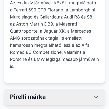
Az exkluzív jármûvek között megtalálható
a Ferrari 599 GTB Fiorano, a Lamborghini
Murciélago és Gallardo,az Audi R8 és S8,
az Aston Martin DB9, a Maserati
Quattroporte, a Jaguar XK, a Mercedes
AMG sorozatának tagjai, s emellett
hamarosan megtalálható lesz a az Alfa
Romeo 8C Competizione, valamint a
Porsche és BMW legizgalmasabb jármûvein
is.
Pirelli márka