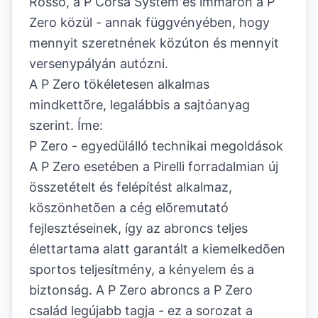
Rosso, a P Corsa System és immáron a P
Zero közül - annak függvényében, hogy
mennyit szeretnének közúton és mennyit
versenypályán autózni.
A P Zero tökéletesen alkalmas
mindkettõre, legalábbis a sajtóanyag
szerint. Íme:
P Zero - egyedülálló technikai megoldások
A P Zero esetében a Pirelli forradalmian új
összetételt és felépítést alkalmaz,
köszönhetõen a cég elõremutató
fejlesztéseinek, így az abroncs teljes
élettartama alatt garantált a kiemelkedõen
sportos teljesítmény, a kényelem és a
biztonság. A P Zero abroncs a P Zero
család legújabb tagja - ez a sorozat a