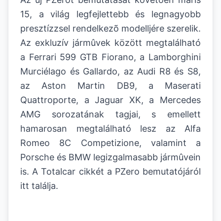
15, a világ legfejlettebb és legnagyobb
presztízzsel rendelkezõ modelljére szerelik.
Az exkluzív jármûvek között megtalálható
a Ferrari 599 GTB Fiorano, a Lamborghini
Murciélago és Gallardo, az Audi R8 és S8,
az Aston Martin DB9, a Maserati
Quattroporte, a Jaguar XK, a Mercedes
AMG sorozatának tagjai, s emellett
hamarosan megtalálható lesz az Alfa
Romeo 8C Competizione, valamint a
Porsche és BMW legizgalmasabb jármûvein
is. A Totalcar cikkét a PZero bemutatójáról
itt találja.