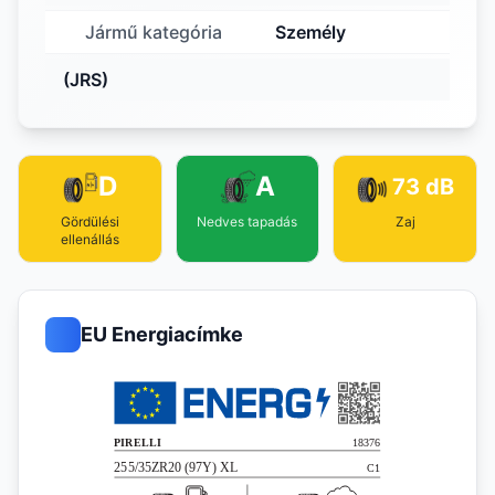
Jármű kategória
Személy
(JRS)
D
A
73 dB
Gördülési
Nedves tapadás
Zaj
ellenállás
EU Energiacímke