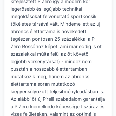
kifejlesztett P Zero így a modern kor
legerõsebb és legújabb technikai
megoldásokat felvonultató sportkocsik
tökéletes társává vált. Mindemellett az új
abroncs élettartama is növekedett
(egészen pontosan 25 százalékkal a P
Zero Rossóhoz képet, ami már eddig is öt
százalékkal múlta felül az õt követõ
legjobb versenytársat) - mindez nem
pusztán a hosszabb élettartamban
mutatkozik meg, hanem az abroncs
élettartama során mutatkozó
kiegyensúlyozott teljesítményleadásban is.
Az alábbi öt új Pirelli szabadalom garantálja
a P Zero kiemelkedõ képességeit száraz és
vizes felületeken, valamint az optimális