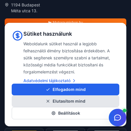
1194 Budapest
Méta utca 13.
🏍️ Motorgumishop.hu
📅 Időpont foglalás
Sütiket használunk
Weboldalunk sütiket használ a legjobb
felhasználói élmény biztosítása érdekében. A
Gumiabroncs márkák széles választékban
sütik segítenek személyre szabni a tartalmat,
85 prémium és középkategóriás gumimárka – minden méretben elérhető
közösségi média funkciókat biztosítani és
forgalomelemzést végezni.
Adatvédelmi tájékoztató
Aplus
Apollo
Arivo
Elfogadom mind
Atlander
Elutasítom mind
Austone
Barum
Beállítások
BFGoodrich
Bridgestone
Ceat