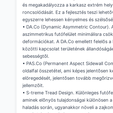
és megakadályozza a karkasz extrém hel
roncsolódását. Ez a fejlesztés teszi lehet
egyszerre lehessen kényelmes és szélsõs
• DA.Co (Dynamic Asymmetric Contour). A
aszimmetrikus futófelület minimálisra csök
deformációkat. A DA.Co emellett felelõs a 
közötti kapcsolat területének állandóságáér
sebességtõl.
• PAS.Co (Permanent Aspect Sidewall Co
oldalfal összetétel, ami képes jelentõsen ké
elöregedését, jelentõsen tovább megõrizve 
jellemzõit.
• S-treme Tread Design. Különleges futófelü
aminek elõnyös tulajdonságai különösen a 
haladás során, ugyanakkor növeli a zajkom