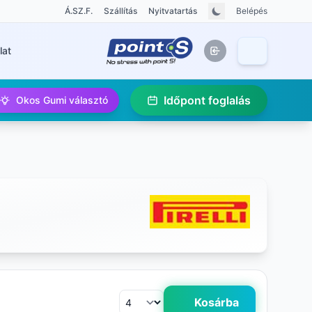
Á.SZ.F.
Szállítás
Nyitvatartás
Belépés
lat
Időpont foglalás
Okos Gumi választó
Kosárba