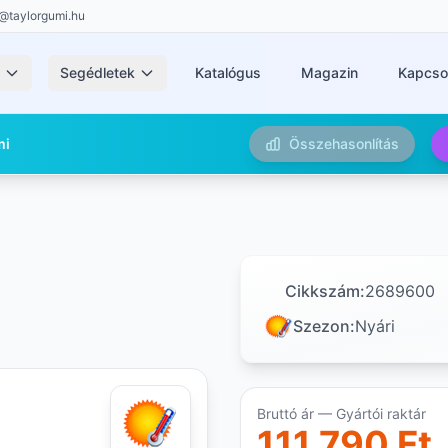
@taylorgumi.hu
k
Segédletek
Katalógus
Magazin
Kapcso
mi
Összehasonlítás
Cikkszám:
2689600
Szezon:
Nyári
Bruttó ár — Gyártói raktár
111 790 Ft