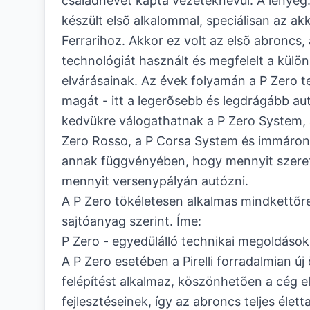
családnevet kapta vezetéknévül. A lényeg
készült elsõ alkalommal, speciálisan az a
Ferrarihoz. Akkor ez volt az elsõ abroncs,
technológiát használt és megfelelt a külö
elvárásainak. Az évek folyamán a P Zero te
magát - itt a legerõsebb és legdrágább au
kedvükre válogathatnak a P Zero System, 
Zero Rosso, a P Corsa System és immáron 
annak függvényében, hogy mennyit szere
mennyit versenypályán autózni.
A P Zero tökéletesen alkalmas mindkettõre
sajtóanyag szerint. Íme:
P Zero - egyedülálló technikai megoldások
A P Zero esetében a Pirelli forradalmian új
felépítést alkalmaz, köszönhetõen a cég 
fejlesztéseinek, így az abroncs teljes élett