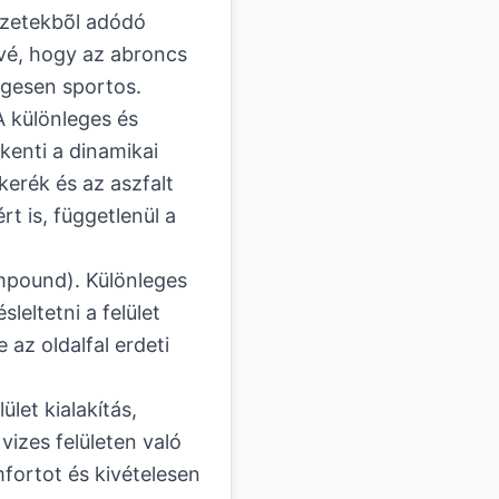
yzetekbõl adódó
õvé, hogy az abroncs
égesen sportos.
 különleges és
kenti a dinamikai
kerék és az aszfalt
t is, függetlenül a
mpound). Különleges
sleltetni a felület
az oldalfal erdeti
let kialakítás,
vizes felületen való
fortot és kivételesen