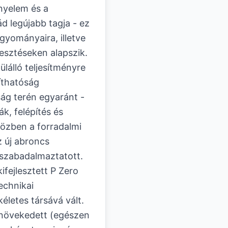
nyelem és a
d legújabb tagja - ez
yományaira, illetve
lesztéseken alapszik.
álló teljesítményre
yíthatóság
ság terén egyaránt -
k, felépítés és
özben a forradalmi
z új abroncs
t szabadalmaztatott.
ifejlesztett P Zero
echnikai
életes társává vált.
s növekedett (egészen