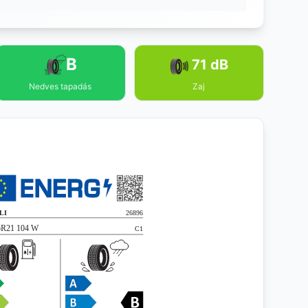
B
71 dB
Nedves tapadás
Zaj