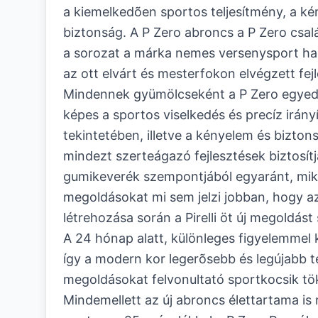
a kiemelkedõen sportos teljesítmény, a ké
biztonság. A P Zero abroncs a P Zero csalá
a sorozat a márka nemes versenysport hag
az ott elvárt és mesterfokon elvégzett fej
Mindennek gyümölcseként a P Zero egyedül
képes a sportos viselkedés és precíz irán
tekintetében, illetve a kényelem és bizton
mindezt szerteágazó fejlesztések biztosítjá
gumikeverék szempontjából egyaránt, mik
megoldásokat mi sem jelzi jobban, hogy a
létrehozása során a Pirelli öt új megoldás
A 24 hónap alatt, különleges figyelemmel k
így a modern kor legerõsebb és legújabb t
megoldásokat felvonultató sportkocsik tök
Mindemellett az új abroncs élettartama i