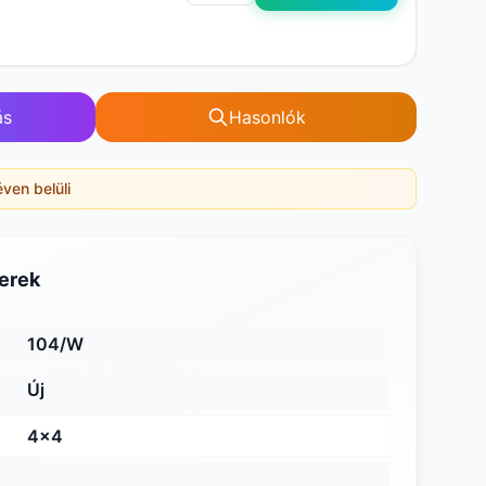
ás
Hasonlók
éven belüli
erek
104/W
Új
4x4