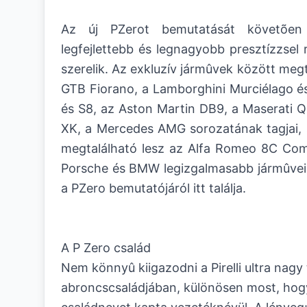
Az új PZerot bemutatását követõen
legfejlettebb és legnagyobb presztízzsel 
szerelik. Az exkluzív jármûvek között megt
GTB Fiorano, a Lamborghini Murciélago és
és S8, az Aston Martin DB9, a Maserati Q
XK, a Mercedes AMG sorozatának tagjai, 
megtalálható lesz az Alfa Romeo 8C Comp
Porsche és BMW legizgalmasabb jármûvein 
a PZero bemutatójáról
itt találja.
A P Zero család
Nem könnyû kiigazodni a Pirelli ultra nagy
abroncscsaládjában, különösen most, hogy