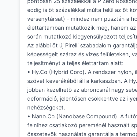
pontosan 25 százalékkal a P Zero Rossóh
eddig is öt százalékkal múlta felül az õt k
versenytársat) - mindez nem pusztán a h
élettartamban mutatkozik meg, hanem az
során mutatkozó kiegyensúlyozott teljesí
Az alábbi öt új Pirelli szabadalom garantál
képességeit száraz és vizes felületeken, v
teljesítményt a teljes élettartam alatt:
• Hy.Co (Hybrid Cord). A rendszer nylon, i
szövet keverékébõl áll a karkaszban. A Hy
jobban kezelhetõ az abroncsnál nagy sebe
deformáció, jelentõsen csökkentve az ilyen
nehézségeket.
• Nano.Co (Nanobase Compound). A futóf
felnihez csatlakozó pereménél használt sp
összetevõk használata garantálja a termopl