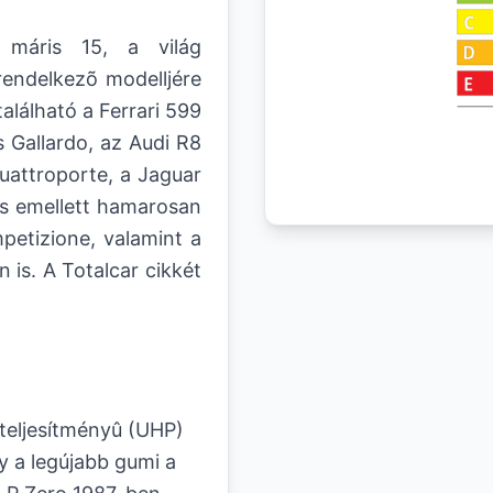
 máris 15, a világ
rendelkezõ modelljére
alálható a Ferrari 599
 Gallardo, az Audi R8
uattroporte, a Jaguar
s emellett hamarosan
etizione, valamint a
is. A Totalcar cikkét
 teljesítményû (UHP)
 a legújabb gumi a