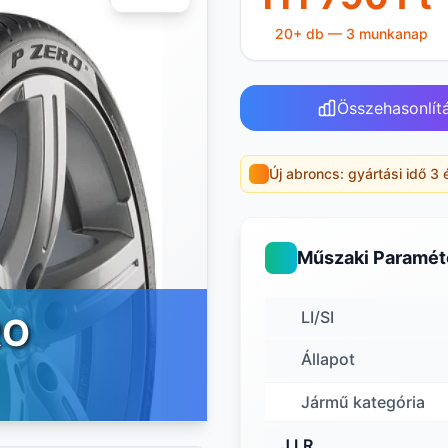
20+ db — 3 munkanap
Összehasonlít
Új abroncs: gyártási idő 3 
Műszaki Paramét
LI/SI
RO
Állapot
Jármű kategória
J,LR