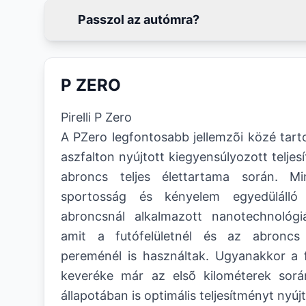
Passzol az autómra?
P ZERO
Pirelli P Zero
A PZero legfontosabb jellemzõi közé tarto
aszfalton nyújtott kiegyensúlyozott telje
abroncs teljes élettartama során. Mi
sportosság és kényelem egyedülálló 
abroncsnál alkalmazott nanotechnológi
amit a futófelületnél és az abroncs 
pereménél is használtak. Ugyanakkor a f
keveréke már az elsõ kilométerek sorá
állapotában is optimális teljesítményt nyújt