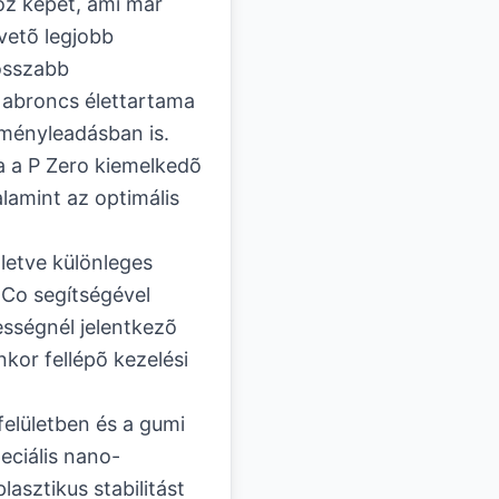
oz képet, ami már
övetõ legjobb
osszabb
 abroncs élettartama
tményleadásban is.
ja a P Zero kiemelkedõ
alamint az optimális
lletve különleges
.Co segítségével
sségnél jelentkezõ
kor fellépõ kezelési
elületben és a gumi
eciális nano-
asztikus stabilitást