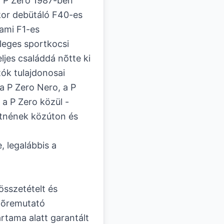
: P Zero 1987-ben
kkor debütáló F40-es
 ami F1-es
nleges sportkocsi
ljes családdá nõtte ki
tók tulajdonosai
a P Zero Nero, a P
a P Zero közül -
tnének közúton és
, legalábbis a
 összetételt és
elõremutató
artama alatt garantált