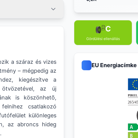
C
Gördülési ellenállás
zik a száraz és vizes
EU Energiacímke
sítmény – mégpedig az
ndez, kiegészítve a
ötvözetével, az új
ának is köszönhetõ,
felnihez csatlakozó
utófelület különleges
n, az abroncs hideg
.