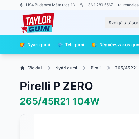
1194 Budapest Méta utca 13
+36 1 280 6567
rendeles
Szolgáltatáso
Nyári gumi
Téli gumi
Négyévszakos gu
Főoldal
Nyári gumi
Pirelli
265/45R21
Pirelli P ZERO
265/45R21
104W