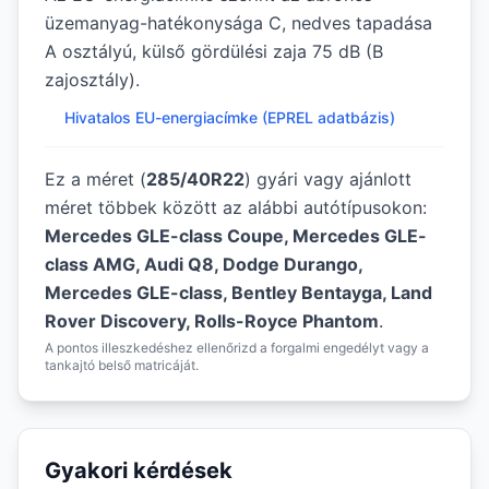
üzemanyag-hatékonysága C, nedves tapadása
A osztályú, külső gördülési zaja 75 dB (B
zajosztály).
Hivatalos EU-energiacímke (EPREL adatbázis)
Ez a méret (
285/40R22
) gyári vagy ajánlott
méret többek között az alábbi autótípusokon:
Mercedes GLE-class Coupe, Mercedes GLE-
class AMG, Audi Q8, Dodge Durango,
Mercedes GLE-class, Bentley Bentayga, Land
Rover Discovery, Rolls-Royce Phantom
.
A pontos illeszkedéshez ellenőrizd a forgalmi engedélyt vagy a
tankajtó belső matricáját.
Gyakori kérdések