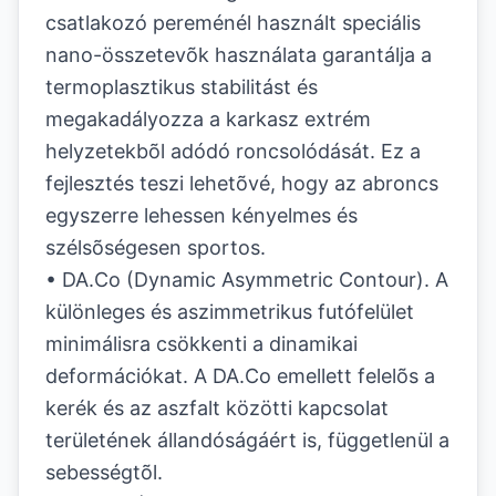
csatlakozó pereménél használt speciális
nano-összetevõk használata garantálja a
termoplasztikus stabilitást és
megakadályozza a karkasz extrém
helyzetekbõl adódó roncsolódását. Ez a
fejlesztés teszi lehetõvé, hogy az abroncs
egyszerre lehessen kényelmes és
szélsõségesen sportos.
• DA.Co (Dynamic Asymmetric Contour). A
különleges és aszimmetrikus futófelület
minimálisra csökkenti a dinamikai
deformációkat. A DA.Co emellett felelõs a
kerék és az aszfalt közötti kapcsolat
területének állandóságáért is, függetlenül a
sebességtõl.