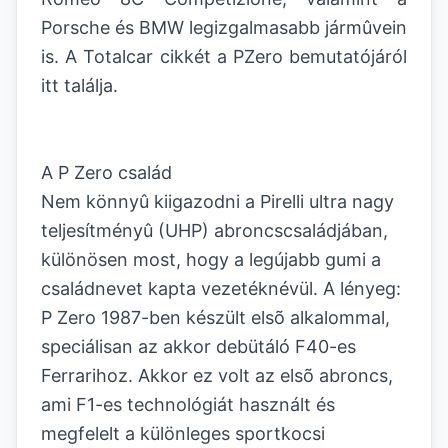
Porsche és BMW legizgalmasabb jármûvein
is. A Totalcar cikkét a PZero bemutatójáról
itt találja.
A P Zero család
Nem könnyû kiigazodni a Pirelli ultra nagy
teljesítményû (UHP) abroncscsaládjában,
különösen most, hogy a legújabb gumi a
családnevet kapta vezetéknévül. A lényeg:
P Zero 1987-ben készült elsõ alkalommal,
speciálisan az akkor debütáló F40-es
Ferrarihoz. Akkor ez volt az elsõ abroncs,
ami F1-es technológiát használt és
megfelelt a különleges sportkocsi