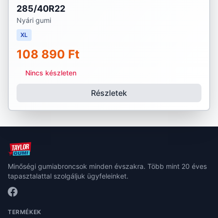
285/40R22
Nyári gumi
XL
108 890 Ft
Nincs készleten
Részletek
Minőségi gumiabroncsok minden évszakra. Több mint 20 éves
tapasztalattal szolgáljuk ügyfeleinket.
TERMÉKEK