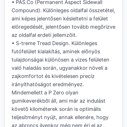
• PAS.Co (Permanent Aspect Sidewall
Compound). Különleges oldalfal összetétel,
ami képes jelentõsen késleltetni a felület
elöregedését, jelentõsen tovább megõrizve
az oldalfal erdeti jellemzõit.
• S-treme Tread Design. Különleges
futófelület kialakítás, aminek elõnyös
tulajdonságai különösen a vizes felületen
való haladás során, ugyanakkor növeli a
zajkomfortot és kivételesen precíz
irányíthatóságot eredményez.
Mindemellett a P Zero olyan
gumikeverékbõl áll, ami már az indulást
követõ kilométerek során is optimális
teljesítményt nyújt, annak ellenére, hogy
az abroncs ilyenkor még nem éri el az