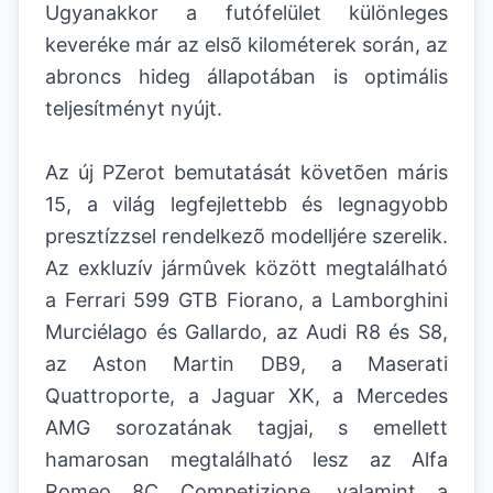
Ugyanakkor a futófelület különleges
keveréke már az elsõ kilométerek során, az
abroncs hideg állapotában is optimális
teljesítményt nyújt.
Az új PZerot bemutatását követõen máris
15, a világ legfejlettebb és legnagyobb
presztízzsel rendelkezõ modelljére szerelik.
Az exkluzív jármûvek között megtalálható
a Ferrari 599 GTB Fiorano, a Lamborghini
Murciélago és Gallardo, az Audi R8 és S8,
az Aston Martin DB9, a Maserati
Quattroporte, a Jaguar XK, a Mercedes
AMG sorozatának tagjai, s emellett
hamarosan megtalálható lesz az Alfa
Romeo 8C Competizione, valamint a