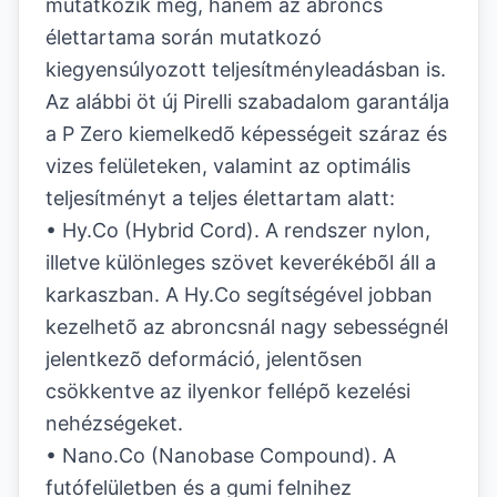
mutatkozik meg, hanem az abroncs
élettartama során mutatkozó
kiegyensúlyozott teljesítményleadásban is.
Az alábbi öt új Pirelli szabadalom garantálja
a P Zero kiemelkedõ képességeit száraz és
vizes felületeken, valamint az optimális
teljesítményt a teljes élettartam alatt:
• Hy.Co (Hybrid Cord). A rendszer nylon,
illetve különleges szövet keverékébõl áll a
karkaszban. A Hy.Co segítségével jobban
kezelhetõ az abroncsnál nagy sebességnél
jelentkezõ deformáció, jelentõsen
csökkentve az ilyenkor fellépõ kezelési
nehézségeket.
• Nano.Co (Nanobase Compound). A
futófelületben és a gumi felnihez