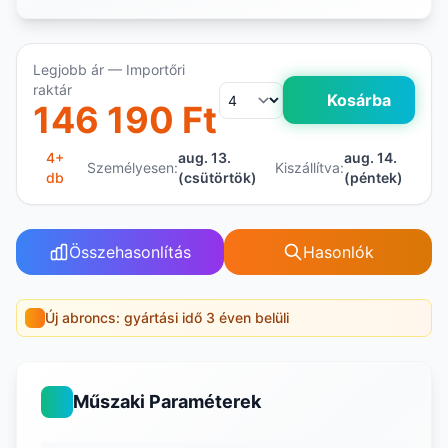
Legjobb ár — Importőri
raktár
Kosárba
146 190 Ft
4+
aug. 13.
aug. 14.
Személyesen:
Kiszállítva:
db
(csütörtök)
(péntek)
Összehasonlítás
Hasonlók
Új abroncs: gyártási idő 3 éven belüli
Műszaki Paraméterek