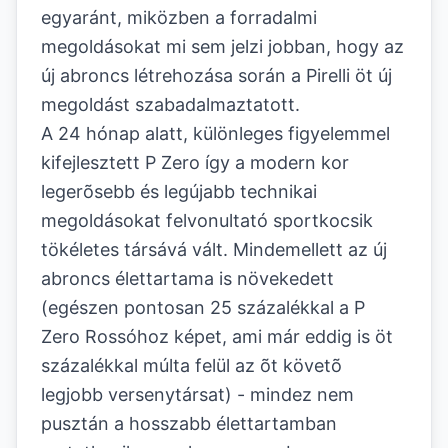
egyaránt, miközben a forradalmi
megoldásokat mi sem jelzi jobban, hogy az
új abroncs létrehozása során a Pirelli öt új
megoldást szabadalmaztatott.
A 24 hónap alatt, különleges figyelemmel
kifejlesztett P Zero így a modern kor
legerõsebb és legújabb technikai
megoldásokat felvonultató sportkocsik
tökéletes társává vált. Mindemellett az új
abroncs élettartama is növekedett
(egészen pontosan 25 százalékkal a P
Zero Rossóhoz képet, ami már eddig is öt
százalékkal múlta felül az õt követõ
legjobb versenytársat) - mindez nem
pusztán a hosszabb élettartamban