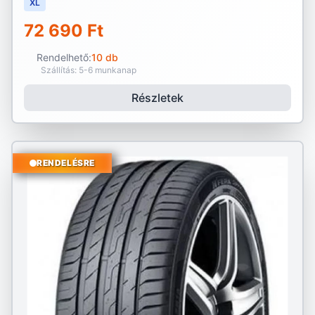
XL
72 690 Ft
Rendelhető:
10 db
Szállítás: 5-6 munkanap
Részletek
RENDELÉSRE