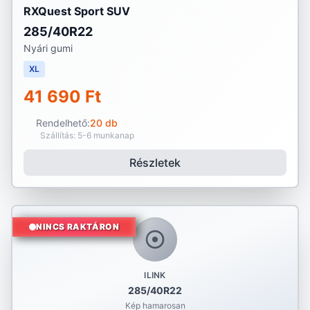
RXQuest Sport SUV
285/40R22
Nyári gumi
XL
41 690 Ft
Rendelhető:
20 db
Szállítás: 5-6 munkanap
Részletek
NINCS RAKTÁRON
ILINK
285/40R22
Kép hamarosan