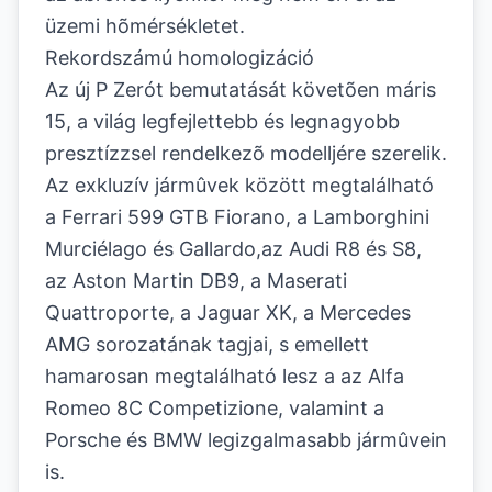
üzemi hõmérsékletet.
Rekordszámú homologizáció
Az új P Zerót bemutatását követõen máris
15, a világ legfejlettebb és legnagyobb
presztízzsel rendelkezõ modelljére szerelik.
Az exkluzív jármûvek között megtalálható
a Ferrari 599 GTB Fiorano, a Lamborghini
Murciélago és Gallardo,az Audi R8 és S8,
az Aston Martin DB9, a Maserati
Quattroporte, a Jaguar XK, a Mercedes
AMG sorozatának tagjai, s emellett
hamarosan megtalálható lesz a az Alfa
Romeo 8C Competizione, valamint a
Porsche és BMW legizgalmasabb jármûvein
is.