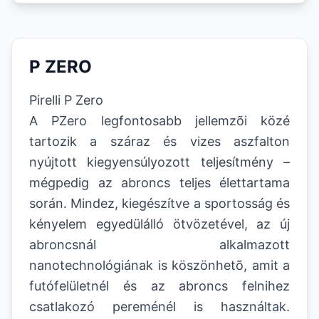
P ZERO
Pirelli P Zero
A PZero legfontosabb jellemzõi közé
tartozik a száraz és vizes aszfalton
nyújtott kiegyensúlyozott teljesítmény –
mégpedig az abroncs teljes élettartama
során. Mindez, kiegészítve a sportosság és
kényelem egyedülálló ötvözetével, az új
abroncsnál alkalmazott
nanotechnológiának is köszönhetõ, amit a
futófelületnél és az abroncs felnihez
csatlakozó pereménél is használtak.