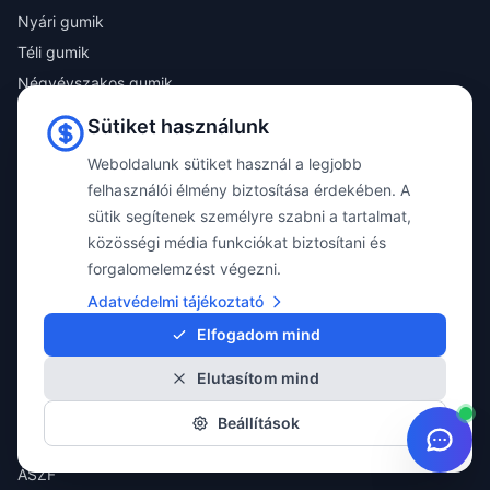
Nyári gumik
Téli gumik
Négyévszakos gumik
Katalógus
Sütiket használunk
Összes termék
Weboldalunk sütiket használ a legjobb
felhasználói élmény biztosítása érdekében. A
MOBIL ALKALMAZÁS
sütik segítenek személyre szabni a tartalmat,
Töltse le díjmentes MyPoint-S mobil alkalmazásunkat a személyre szabott
közösségi média funkciókat biztosítani és
kiszolgálásért!
forgalomelemzést végezni.
✓ Tervezhető időpontok
✓ Átlátható szerelési folyamat
Adatvédelmi tájékoztató
✓ Gyártó független szaktanácsadás
Elfogadom mind
Elutasítom mind
Beállítások
INFORMÁCIÓ
ÁSZF