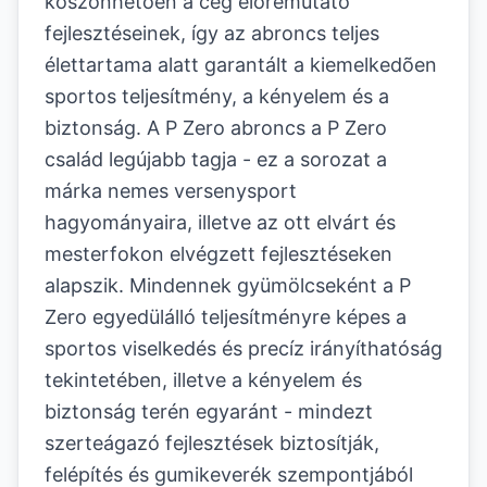
köszönhetõen a cég elõremutató
fejlesztéseinek, így az abroncs teljes
élettartama alatt garantált a kiemelkedõen
sportos teljesítmény, a kényelem és a
biztonság. A P Zero abroncs a P Zero
család legújabb tagja - ez a sorozat a
márka nemes versenysport
hagyományaira, illetve az ott elvárt és
mesterfokon elvégzett fejlesztéseken
alapszik. Mindennek gyümölcseként a P
Zero egyedülálló teljesítményre képes a
sportos viselkedés és precíz irányíthatóság
tekintetében, illetve a kényelem és
biztonság terén egyaránt - mindezt
szerteágazó fejlesztések biztosítják,
felépítés és gumikeverék szempontjából