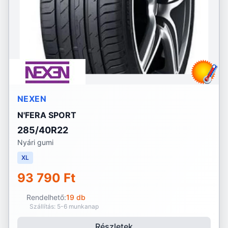
NEXEN
N'FERA SPORT
285/40R22
Nyári gumi
XL
93 790 Ft
Rendelhető:
19 db
Szállítás: 5-6 munkanap
Részletek