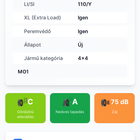
LI/SI
110/Y
XL (Extra Load)
Igen
Peremvédő
Igen
Állapot
Új
Jármű kategória
4x4
MO1
C
A
75 dB
Gördülési
Nedves tapadás
Zaj
ellenállás