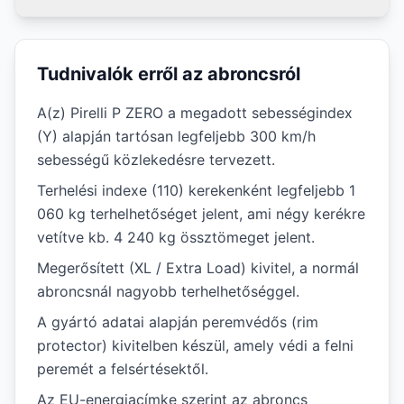
Tudnivalók erről az abroncsról
A(z) Pirelli P ZERO a megadott sebességindex
(Y) alapján tartósan legfeljebb 300 km/h
sebességű közlekedésre tervezett.
Terhelési indexe (110) kerekenként legfeljebb 1
060 kg terhelhetőséget jelent, ami négy kerékre
vetítve kb. 4 240 kg össztömeget jelent.
Megerősített (XL / Extra Load) kivitel, a normál
abroncsnál nagyobb terhelhetőséggel.
A gyártó adatai alapján peremvédős (rim
protector) kivitelben készül, amely védi a felni
peremét a felsértésektől.
Az EU-energiacímke szerint az abroncs