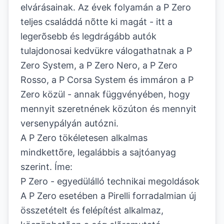
elvárásainak. Az évek folyamán a P Zero
teljes családdá nõtte ki magát - itt a
legerõsebb és legdrágább autók
tulajdonosai kedvükre válogathatnak a P
Zero System, a P Zero Nero, a P Zero
Rosso, a P Corsa System és immáron a P
Zero közül - annak függvényében, hogy
mennyit szeretnének közúton és mennyit
versenypályán autózni.
A P Zero tökéletesen alkalmas
mindkettõre, legalábbis a sajtóanyag
szerint. Íme:
P Zero - egyedülálló technikai megoldások
A P Zero esetében a Pirelli forradalmian új
összetételt és felépítést alkalmaz,