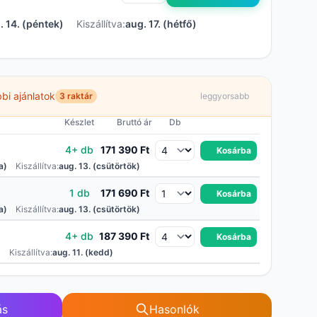
. 14. (péntek)
Kiszállítva:
aug. 17. (hétfő)
bi ajánlatok
3 raktár
leggyorsabb
Készlet
Bruttó ár
Db
4+ db
171 390 Ft
Kosárba
a)
Kiszállítva:
aug. 13. (csütörtök)
1 db
171 690 Ft
Kosárba
a)
Kiszállítva:
aug. 13. (csütörtök)
4+ db
187 390 Ft
Kosárba
)
Kiszállítva:
aug. 11. (kedd)
ás
Hasonlók