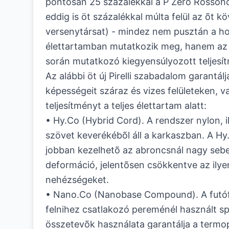
pontosan 25 százalékkal a P Zero Rossóh
eddig is öt százalékkal múlta felül az õt k
versenytársat) - mindez nem pusztán a h
élettartamban mutatkozik meg, hanem az
során mutatkozó kiegyensúlyozott teljesí
Az alábbi öt új Pirelli szabadalom garantál
képességeit száraz és vizes felületeken, v
teljesítményt a teljes élettartam alatt:
• Hy.Co (Hybrid Cord). A rendszer nylon, i
szövet keverékébõl áll a karkaszban. A Hy
jobban kezelhetõ az abroncsnál nagy sebe
deformáció, jelentõsen csökkentve az ilyen
nehézségeket.
• Nano.Co (Nanobase Compound). A futóf
felnihez csatlakozó pereménél használt sp
összetevõk használata garantálja a termopl