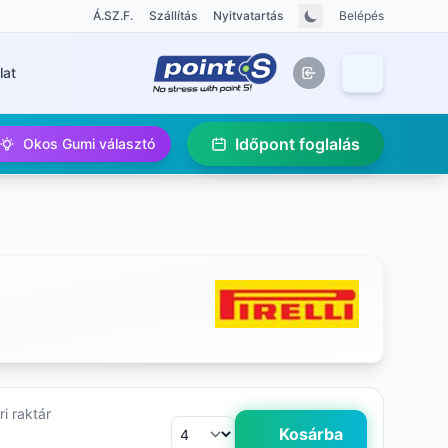
Á.SZ.F.
Szállítás
Nyitvatartás
Belépés
lat
Időpont foglalás
Okos Gumi választó
i raktár
Kosárba