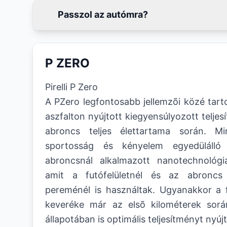
Passzol az autómra?
P ZERO
Pirelli P Zero
A PZero legfontosabb jellemzõi közé tarto
aszfalton nyújtott kiegyensúlyozott telje
abroncs teljes élettartama során. Mi
sportosság és kényelem egyedülálló 
abroncsnál alkalmazott nanotechnológi
amit a futófelületnél és az abroncs 
pereménél is használtak. Ugyanakkor a f
keveréke már az elsõ kilométerek sorá
állapotában is optimális teljesítményt nyújt