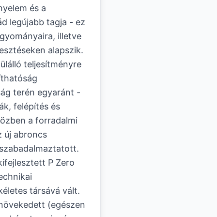
nyelem és a
d legújabb tagja - ez
yományaira, illetve
lesztéseken alapszik.
álló teljesítményre
yíthatóság
ság terén egyaránt -
k, felépítés és
özben a forradalmi
z új abroncs
t szabadalmaztatott.
ifejlesztett P Zero
echnikai
életes társává vált.
s növekedett (egészen