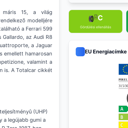
 máris 15, a világ
C
rendelkezõ modelljére
Gördülési ellenállás
alálható a Ferrari 599
 Gallardo, az Audi R8
uattroporte, a Jaguar
EU Energiacímke
s emellett hamarosan
etizione, valamint a
is. A Totalcar cikkét
 teljesítményû (UHP)
 a legújabb gumi a