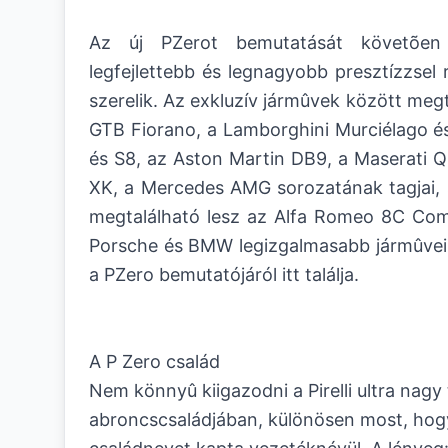
Az új PZerot bemutatását követõen
legfejlettebb és legnagyobb presztízzsel 
szerelik. Az exkluzív jármûvek között megt
GTB Fiorano, a Lamborghini Murciélago és
és S8, az Aston Martin DB9, a Maserati Q
XK, a Mercedes AMG sorozatának tagjai, 
megtalálható lesz az Alfa Romeo 8C Comp
Porsche és BMW legizgalmasabb jármûvein 
a PZero bemutatójáról
itt találja.
A P Zero család
Nem könnyû kiigazodni a Pirelli ultra nagy
abroncscsaládjában, különösen most, hogy