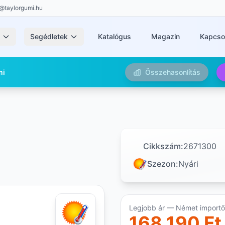
@taylorgumi.hu
k
Segédletek
Katalógus
Magazin
Kapcso
mi
Összehasonlítás
Cikkszám:
2671300
Szezon:
Nyári
Legjobb ár — Német importőr
168 190 Ft