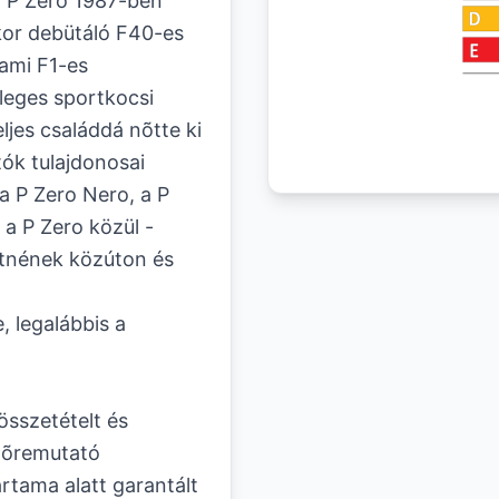
: P Zero 1987-ben
kkor debütáló F40-es
 ami F1-es
nleges sportkocsi
ljes családdá nõtte ki
tók tulajdonosai
a P Zero Nero, a P
a P Zero közül -
tnének közúton és
, legalábbis a
 összetételt és
elõremutató
artama alatt garantált