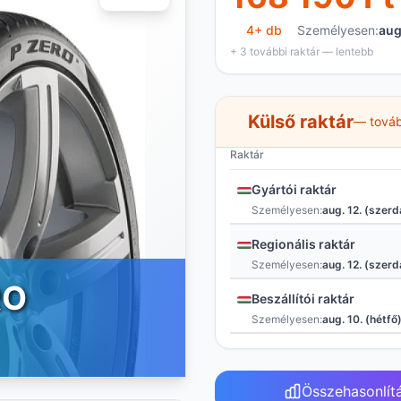
4+ db
Személyesen:
aug
+ 3 további raktár — lentebb
Külső raktár
— továb
Raktár
Gyártói raktár
Személyesen:
aug. 12. (szerd
Regionális raktár
Személyesen:
aug. 12. (szerd
RO
Beszállítói raktár
Személyesen:
aug. 10. (hétfő
Összehasonlít