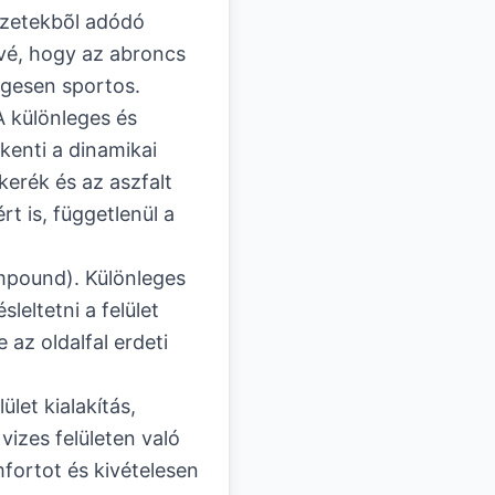
yzetekbõl adódó
õvé, hogy az abroncs
égesen sportos.
 különleges és
kenti a dinamikai
kerék és az aszfalt
t is, függetlenül a
mpound). Különleges
sleltetni a felület
az oldalfal erdeti
let kialakítás,
vizes felületen való
fortot és kivételesen