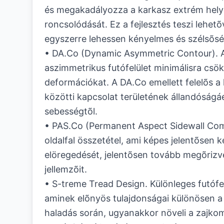
és megakadályozza a karkasz extrém hel
roncsolódását. Ez a fejlesztés teszi lehet
egyszerre lehessen kényelmes és szélsõs
• DA.Co (Dynamic Asymmetric Contour). A
aszimmetrikus futófelület minimálisra csök
deformációkat. A DA.Co emellett felelõs a 
közötti kapcsolat területének állandóságáér
sebességtõl.
• PAS.Co (Permanent Aspect Sidewall Co
oldalfal összetétel, ami képes jelentõsen ké
elöregedését, jelentõsen tovább megõrizve 
jellemzõit.
• S-treme Tread Design. Különleges futófelü
aminek elõnyös tulajdonságai különösen a 
haladás során, ugyanakkor növeli a zajkom