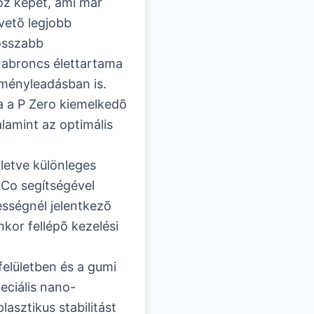
oz képet, ami már
övetõ legjobb
osszabb
 abroncs élettartama
tményleadásban is.
ja a P Zero kiemelkedõ
alamint az optimális
lletve különleges
.Co segítségével
sségnél jelentkezõ
kor fellépõ kezelési
elületben és a gumi
eciális nano-
asztikus stabilitást