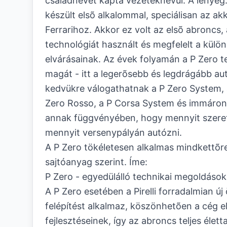
családnevet kapta vezetéknévül. A lényeg
készült elsõ alkalommal, speciálisan az a
Ferrarihoz. Akkor ez volt az elsõ abroncs,
technológiát használt és megfelelt a külö
elvárásainak. Az évek folyamán a P Zero te
magát - itt a legerõsebb és legdrágább au
kedvükre válogathatnak a P Zero System, 
Zero Rosso, a P Corsa System és immáron 
annak függvényében, hogy mennyit szere
mennyit versenypályán autózni.
A P Zero tökéletesen alkalmas mindkettõre
sajtóanyag szerint. Íme:
P Zero - egyedülálló technikai megoldások
A P Zero esetében a Pirelli forradalmian új
felépítést alkalmaz, köszönhetõen a cég 
fejlesztéseinek, így az abroncs teljes élett