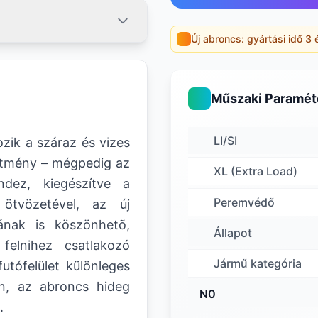
Új abroncs: gyártási idő 3 
Műszaki Paramét
LI/SI
zik a száraz és vizes
sítmény – mégpedig az
XL (Extra Load)
ndez, kiegészítve a
Peremvédő
ötvözetével, az új
ának is köszönhetõ,
Állapot
felnihez csatlakozó
Jármű kategória
utófelület különleges
n, az abroncs hideg
N0
.