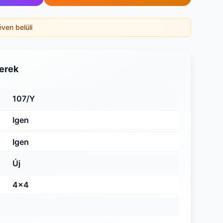
éven belüli
erek
107/Y
Igen
Igen
Új
4x4