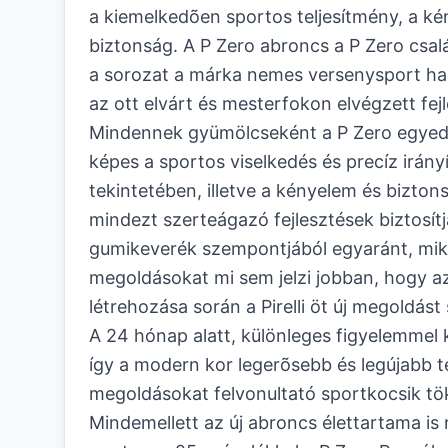
a kiemelkedõen sportos teljesítmény, a ké
biztonság. A P Zero abroncs a P Zero csalá
a sorozat a márka nemes versenysport hag
az ott elvárt és mesterfokon elvégzett fej
Mindennek gyümölcseként a P Zero egyedül
képes a sportos viselkedés és precíz irán
tekintetében, illetve a kényelem és bizton
mindezt szerteágazó fejlesztések biztosítjá
gumikeverék szempontjából egyaránt, mik
megoldásokat mi sem jelzi jobban, hogy a
létrehozása során a Pirelli öt új megoldás
A 24 hónap alatt, különleges figyelemmel k
így a modern kor legerõsebb és legújabb t
megoldásokat felvonultató sportkocsik tök
Mindemellett az új abroncs élettartama i