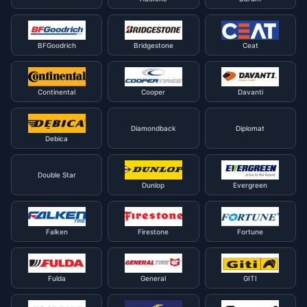
BFGoodrich
Bridgestone
Ceat
Continental
Cooper
Davanti
Diamondback
Diplomat
Debica
Double Star
Dunlop
Evergreen
Falken
Firestone
Fortune
Fulda
General
GITI