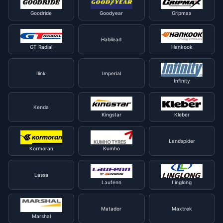
Goodride
Goodyear
Gripmax
Habilead
GT Radial
Hankook
Ilink
Imperial
Infinity
Kenda
Kingstar
Kleber
Landspider
Kormoran
Kumho
Lassa
Laufenn
Linglong
Matador
Maxtrek
Marshal