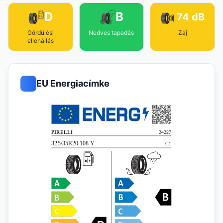
D
B
74 dB
Gördülési
Nedves tapadás
Zaj
ellenállás
EU Energiacímke