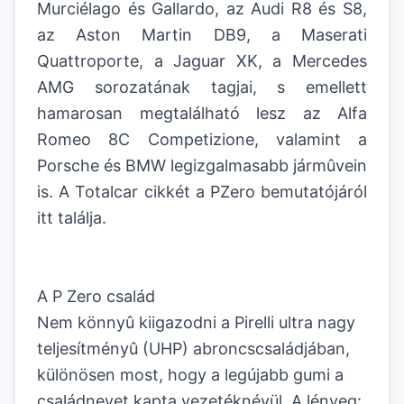
Murciélago és Gallardo, az Audi R8 és S8,
az Aston Martin DB9, a Maserati
Quattroporte, a Jaguar XK, a Mercedes
AMG sorozatának tagjai, s emellett
hamarosan megtalálható lesz az Alfa
Romeo 8C Competizione, valamint a
Porsche és BMW legizgalmasabb jármûvein
is. A Totalcar cikkét a PZero bemutatójáról
itt találja.
A P Zero család
Nem könnyû kiigazodni a Pirelli ultra nagy
teljesítményû (UHP) abroncscsaládjában,
különösen most, hogy a legújabb gumi a
családnevet kapta vezetéknévül. A lényeg: