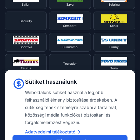
Sailun
Sava
Sebring
Security
Semperit
Sonix
Sportiva
Sumitomo
Sunny
Tourador
Taurus
Toyo
Sütiket használunk
Tracmax
Tristar
Triangle
Weboldalunk sütiket használ a legjobb
felhasználói élmény biztosítása érdekében. A
Viking
Voyager
sütik segítenek személyre szabni a tartalmat,
Uniroyal
közösségi média funkciókat biztosítani és
forgalomelemzést végezni.
Waterfall
Westlake
Adatvédelmi tájékoztató
Vredestein