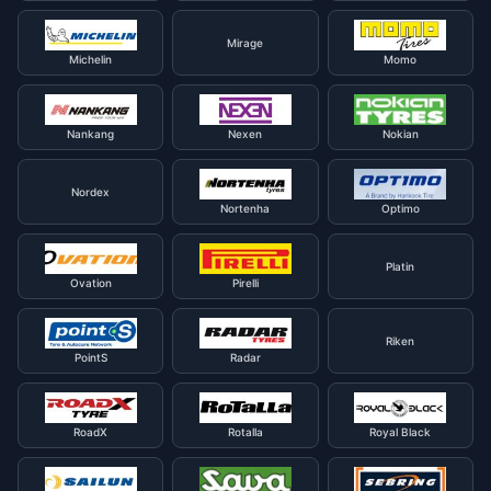
Mirage
Michelin
Momo
Nankang
Nexen
Nokian
Nordex
Nortenha
Optimo
Platin
Ovation
Pirelli
Riken
PointS
Radar
RoadX
Rotalla
Royal Black