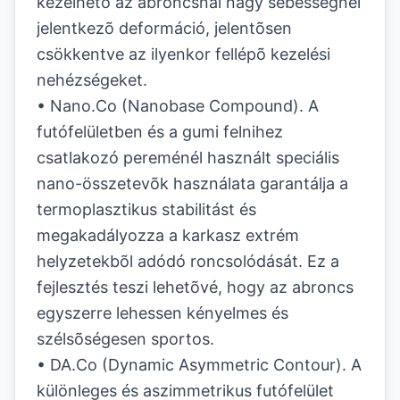
kezelhetõ az abroncsnál nagy sebességnél
jelentkezõ deformáció, jelentõsen
csökkentve az ilyenkor fellépõ kezelési
nehézségeket.
• Nano.Co (Nanobase Compound). A
futófelületben és a gumi felnihez
csatlakozó pereménél használt speciális
nano-összetevõk használata garantálja a
termoplasztikus stabilitást és
megakadályozza a karkasz extrém
helyzetekbõl adódó roncsolódását. Ez a
fejlesztés teszi lehetõvé, hogy az abroncs
egyszerre lehessen kényelmes és
szélsõségesen sportos.
• DA.Co (Dynamic Asymmetric Contour). A
különleges és aszimmetrikus futófelület