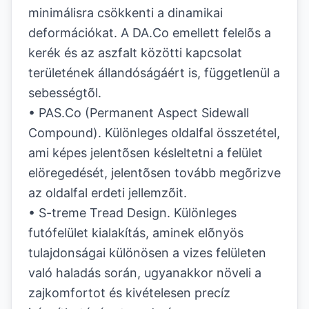
minimálisra csökkenti a dinamikai
deformációkat. A DA.Co emellett felelõs a
kerék és az aszfalt közötti kapcsolat
területének állandóságáért is, függetlenül a
sebességtõl.
• PAS.Co (Permanent Aspect Sidewall
Compound). Különleges oldalfal összetétel,
ami képes jelentõsen késleltetni a felület
elöregedését, jelentõsen tovább megõrizve
az oldalfal erdeti jellemzõit.
• S-treme Tread Design. Különleges
futófelület kialakítás, aminek elõnyös
tulajdonságai különösen a vizes felületen
való haladás során, ugyanakkor növeli a
zajkomfortot és kivételesen precíz