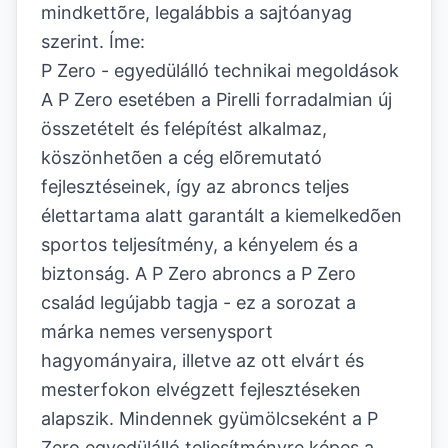
mindkettõre, legalábbis a sajtóanyag
szerint. Íme:
P Zero - egyedülálló technikai megoldások
A P Zero esetében a Pirelli forradalmian új
összetételt és felépítést alkalmaz,
köszönhetõen a cég elõremutató
fejlesztéseinek, így az abroncs teljes
élettartama alatt garantált a kiemelkedõen
sportos teljesítmény, a kényelem és a
biztonság. A P Zero abroncs a P Zero
család legújabb tagja - ez a sorozat a
márka nemes versenysport
hagyományaira, illetve az ott elvárt és
mesterfokon elvégzett fejlesztéseken
alapszik. Mindennek gyümölcseként a P
Zero egyedülálló teljesítményre képes a