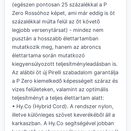
(egészen pontosan 25 százalékkal a P
Zero Rossóhoz képet, ami már eddig is öt
százalékkal múlta felül az õt követõ
legjobb versenytársat) - mindez nem
pusztán a hosszabb élettartamban
mutatkozik meg, hanem az abroncs
élettartama során mutatkozó
kiegyensúlyozott teljesítményleadásban is.
Az alábbi öt új Pirelli szabadalom garantálja
a P Zero kiemelkedõ képességeit száraz és
vizes felületeken, valamint az optimális
teljesítményt a teljes élettartam alatt:
• Hy.Co (Hybrid Cord). A rendszer nylon,
illetve különleges szövet keverékébõl áll a
karkaszban. A Hy.Co segítségével jobban