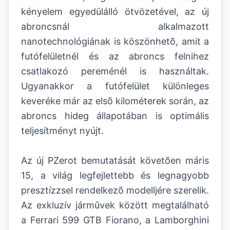
kényelem egyedülálló ötvözetével, az új
abroncsnál alkalmazott
nanotechnológiának is köszönhetõ, amit a
futófelületnél és az abroncs felnihez
csatlakozó pereménél is használtak.
Ugyanakkor a futófelület különleges
keveréke már az elsõ kilométerek során, az
abroncs hideg állapotában is optimális
teljesítményt nyújt.
Az új PZerot bemutatását követõen máris
15, a világ legfejlettebb és legnagyobb
presztízzsel rendelkezõ modelljére szerelik.
Az exkluzív jármûvek között megtalálható
a Ferrari 599 GTB Fiorano, a Lamborghini