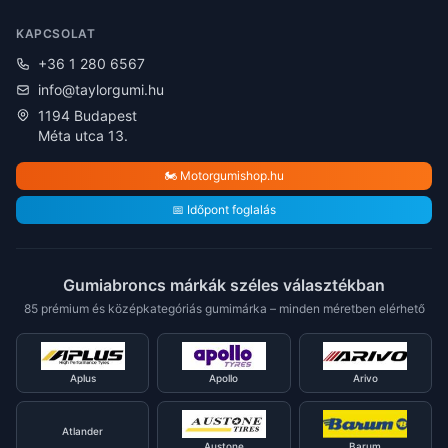
KAPCSOLAT
+36 1 280 6567
info@taylorgumi.hu
1194 Budapest
Méta utca 13.
🏍️ Motorgumishop.hu
📅 Időpont foglalás
Gumiabroncs márkák széles választékban
85 prémium és középkategóriás gumimárka – minden méretben elérhető
Aplus
Apollo
Arivo
Atlander
Austone
Barum