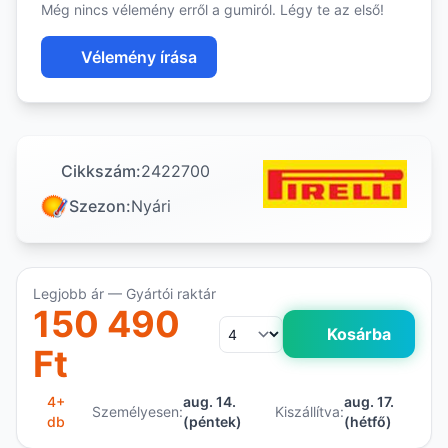
Még nincs vélemény erről a gumiról. Légy te az első!
Vélemény írása
Cikkszám:
2422700
Szezon:
Nyári
Legjobb ár — Gyártói raktár
150 490
Kosárba
Ft
4+
aug. 14.
aug. 17.
Személyesen:
Kiszállítva:
db
(péntek)
(hétfő)