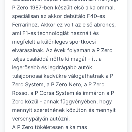
P Zero 1987-ben készült elsõ alkalommal,
speciálisan az akkor debütáló F40-es
Ferrarihoz. Akkor ez volt az elsõ abroncs,
ami F1-es technológiát használt és
megfelelt a különleges sportkocsi
elvárásainak. Az évek folyamán a P Zero
teljes családdá nõtte ki magát - itt a
legerõsebb és legdrágább autók
tulajdonosai kedvükre válogathatnak a P
Zero System, a P Zero Nero, a P Zero
Rosso, a P Corsa System és immáron a P
Zero közül - annak függvényében, hogy
mennyit szeretnének közúton és mennyit
versenypályán autózni.
A P Zero tökéletesen alkalmas