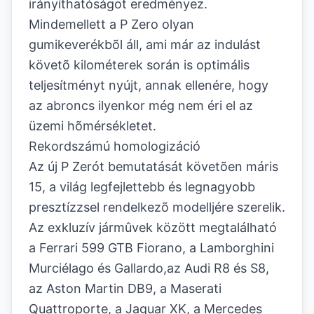
irányíthatóságot eredményez.
Mindemellett a P Zero olyan
gumikeverékbõl áll, ami már az indulást
követõ kilométerek során is optimális
teljesítményt nyújt, annak ellenére, hogy
az abroncs ilyenkor még nem éri el az
üzemi hõmérsékletet.
Rekordszámú homologizáció
Az új P Zerót bemutatását követõen máris
15, a világ legfejlettebb és legnagyobb
presztízzsel rendelkezõ modelljére szerelik.
Az exkluzív jármûvek között megtalálható
a Ferrari 599 GTB Fiorano, a Lamborghini
Murciélago és Gallardo,az Audi R8 és S8,
az Aston Martin DB9, a Maserati
Quattroporte, a Jaguar XK, a Mercedes