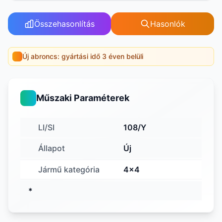
Összehasonlítás
Hasonlók
Új abroncs: gyártási idő 3 éven belüli
Műszaki Paraméterek
LI/SI
108/Y
Állapot
Új
Jármű kategória
4x4
*