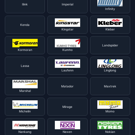
Ilink
Imperial
Infinity
Kenda
Kingstar
Kleber
Landspider
Kormoran
Kumho
Lassa
Laufenn
Linglong
Matador
Maxtrek
Marshal
Mirage
Michelin
Momo
Nankang
Nexen
Nokian