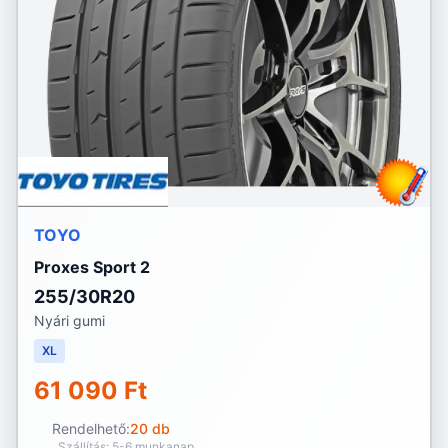
TOYO
Proxes Sport 2
255/30R20
Nyári gumi
XL
61 090 Ft
Rendelhető:
20 db
Szállítás: 5-6 munkanap