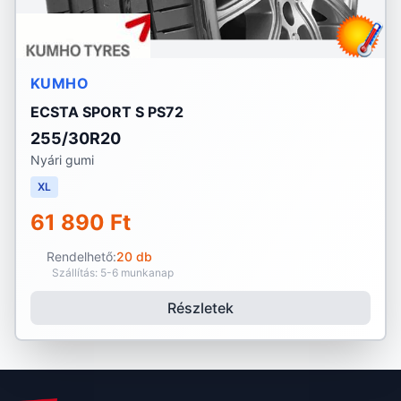
KUMHO
ECSTA SPORT S PS72
255/30R20
Nyári gumi
XL
61 890 Ft
Rendelhető:
20 db
Szállítás: 5-6 munkanap
Részletek