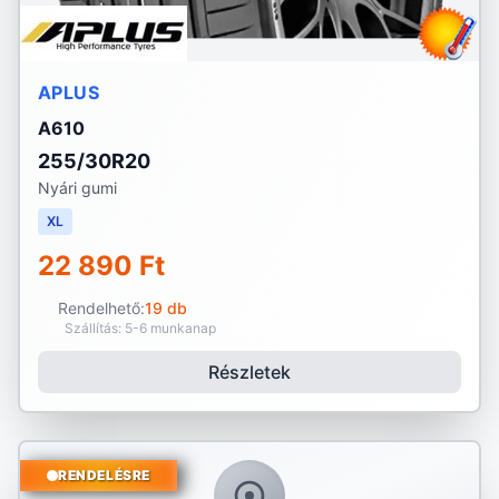
APLUS
A610
255/30R20
Nyári gumi
XL
22 890 Ft
Rendelhető:
19 db
Szállítás: 5-6 munkanap
Részletek
RENDELÉSRE