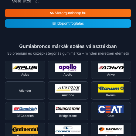
Méta utca 13.
🏍️ Motorgumishop.hu
📅 Időpont foglalás
Gumiabroncs márkák széles választékban
85 prémium és középkategóriás gumimárka – minden méretben elérhető
Aplus
Apollo
Arivo
Atlander
Austone
Barum
BFGoodrich
Bridgestone
Ceat