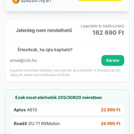
Szezon:
Nyári
Legutóbbi ár (tájékoztató)
Jelenleg nem rendelhető
162 690 Ft
Értesítsük, ha újra kapható?
Kérem
Egyetlen értesítést küldünk, ha a termék újra elérhető. A feliratkozás 90
napig él, utána automatikusan törlődik.
Ezek most elérhetők 255/30R20 méretben
Aplus
A610
22 890 Ft
RoadX
DU 71 RXMotion
26 990 Ft