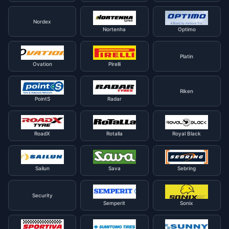
Nordex
Nortenha
Optimo
Platin
Ovation
Pirelli
Riken
PointS
Radar
RoadX
Rotalla
Royal Black
Sailun
Sava
Sebring
Security
Semperit
Sonix