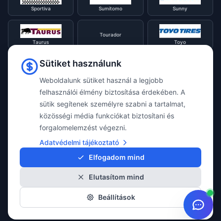
Sportiva
Sumitomo
Sunny
Tourador
Taurus
Toyo
Sütiket használunk
Tracmax
Tristar
Triangle
Weboldalunk sütiket használ a legjobb
felhasználói élmény biztosítása érdekében. A
Viking
Voyager
sütik segítenek személyre szabni a tartalmat,
Uniroyal
közösségi média funkciókat biztosítani és
forgalomelemzést végezni.
Waterfall
Westlake
Adatvédelmi tájékoztató
Vredestein
Elfogadom mind
Elutasítom mind
Yokohama
Beállítások
© 2026 Taylor Webshop. Minden jog fenntartva.