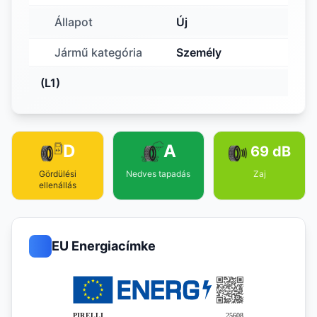
Állapot
Új
Jármű kategória
Személy
(L1)
D
A
69 dB
Gördülési
Nedves tapadás
Zaj
ellenállás
EU Energiacímke