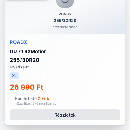
ROADX
255/30R20
Kép hamarosan
ROADX
DU 71 RXMotion
255/30R20
Nyári gumi
XL
26 990 Ft
Rendelhető:
20 db
Szállítás: 5-6 munkanap
Részletek