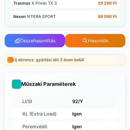
Tracmax
X Privilo TX 3
29 290 Ft
Nexen
N'FERA SPORT
58 590 Ft
Összehasonlítás
Hasonlók
Új abroncs: gyártási idő 3 éven belüli
Műszaki Paraméterek
LI/SI
92/Y
XL (Extra Load)
Igen
Peremvédő
Igen