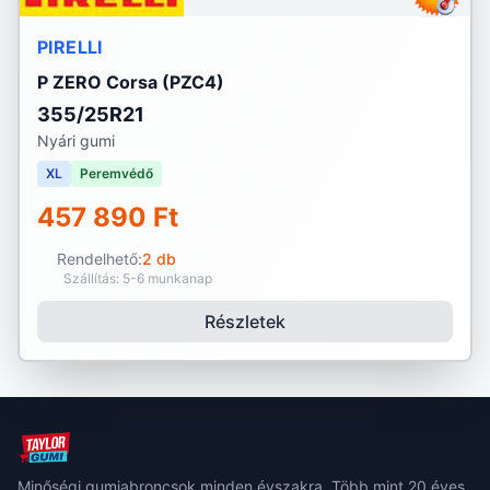
PIRELLI
P ZERO Corsa (PZC4)
355/25R21
Nyári gumi
XL
Peremvédő
457 890 Ft
Rendelhető:
2 db
Szállítás: 5-6 munkanap
Részletek
Minőségi gumiabroncsok minden évszakra. Több mint 20 éves