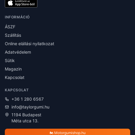
INFORMÁCIÓ
ÁSZF
Szállítás
Online elállási nyilatkozat
Adatvédelem
Sütik
Magazin
Kapcsolat
KAPCSOLAT
+36 1 280 6567
info@taylorgumi.hu
1194 Budapest
Méta utca 13.
🏍️ Motorgumishop.hu