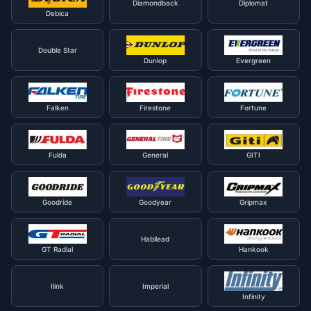
Diamondback
Diplomat
Debica
Double Star
Dunlop
Evergreen
Falken
Firestone
Fortune
Fulda
General
GITI
Goodride
Goodyear
Gripmax
Habilead
GT Radial
Hankook
Ilink
Imperial
Infinity