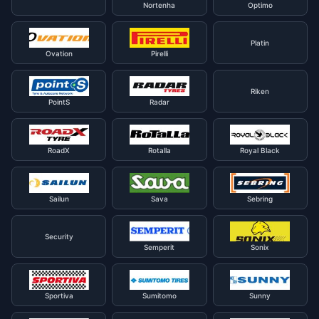
Nortenha
Optimo
Platin
Ovation
Pirelli
Riken
PointS
Radar
RoadX
Rotalla
Royal Black
Sailun
Sava
Sebring
Security
Semperit
Sonix
Sportiva
Sumitomo
Sunny