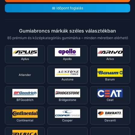
📅 Időpont foglalás
Gumiabroncs márkák széles választékban
85 prémium és középkategóriás gumimárka – minden méretben elérhető
Aplus
Apollo
Arivo
Atlander
Austone
Barum
BFGoodrich
Bridgestone
Ceat
Continental
Cooper
Davanti