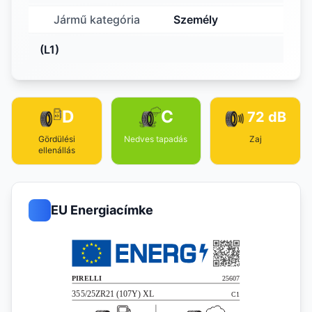
Jármű kategória
Személy
(L1)
D
C
72 dB
Gördülési
Nedves tapadás
Zaj
ellenállás
EU Energiacímke