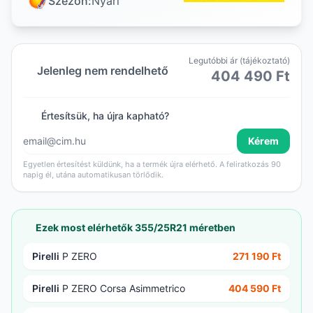
Szezon:
Nyári
Legutóbbi ár (tájékoztató)
Jelenleg nem rendelhető
404 490 Ft
Értesítsük, ha újra kapható?
Kérem
Egyetlen értesítést küldünk, ha a termék újra elérhető. A feliratkozás 90
napig él, utána automatikusan törlődik.
Ezek most elérhetők 355/25R21 méretben
Pirelli
P ZERO
271 190 Ft
Pirelli
P ZERO Corsa Asimmetrico
404 590 Ft