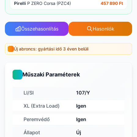
Pirelli
P ZERO Corsa (PZC4)
457 890 Ft
Összehasonlítás
Hasonlók
Új abroncs: gyártási idő 3 éven belüli
Műszaki Paraméterek
LI/SI
107/Y
XL (Extra Load)
Igen
Peremvédő
Igen
Állapot
Új