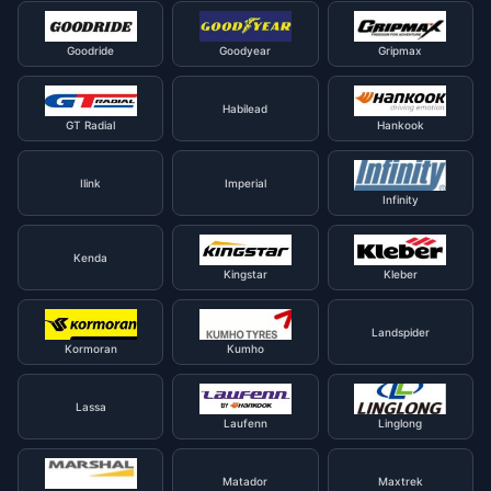
Goodride
Goodyear
Gripmax
Habilead
GT Radial
Hankook
Ilink
Imperial
Infinity
Kenda
Kingstar
Kleber
Landspider
Kormoran
Kumho
Lassa
Laufenn
Linglong
Matador
Maxtrek