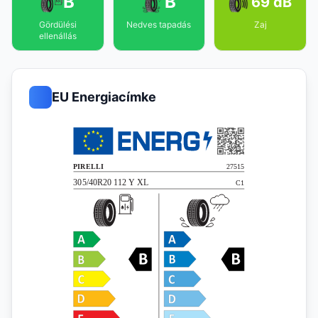
B
B
69 dB
Gördülési
Nedves tapadás
Zaj
ellenállás
EU Energiacímke