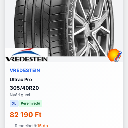
VREDESTEIN
Ultrac Pro
305/40R20
Nyári gumi
XL
Peremvédő
82 190 Ft
Rendelhető:
15 db