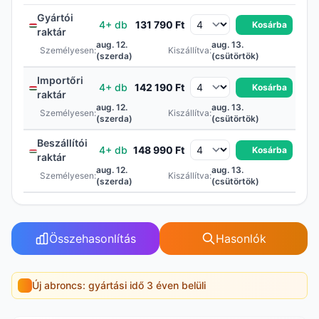
Gyártói
4+ db
131 790 Ft
Kosárba
raktár
aug. 12.
aug. 13.
Személyesen:
Kiszállítva:
(szerda)
(csütörtök)
Importőri
4+ db
142 190 Ft
Kosárba
raktár
aug. 12.
aug. 13.
Személyesen:
Kiszállítva:
(szerda)
(csütörtök)
Beszállítói
4+ db
148 990 Ft
Kosárba
raktár
aug. 12.
aug. 13.
Személyesen:
Kiszállítva:
(szerda)
(csütörtök)
Összehasonlítás
Hasonlók
Új abroncs: gyártási idő 3 éven belüli