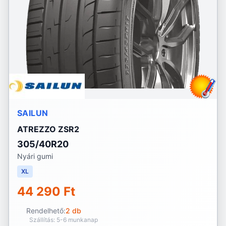
SAILUN
ATREZZO ZSR2
305/40R20
Nyári gumi
XL
44 290 Ft
Rendelhető:
2 db
Szállítás: 5-6 munkanap