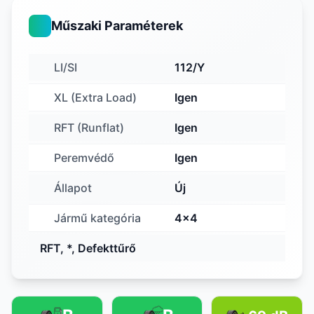
Műszaki Paraméterek
LI/SI
112/Y
XL (Extra Load)
Igen
RFT (Runflat)
Igen
Peremvédő
Igen
Állapot
Új
Jármű kategória
4x4
RFT, *, Defekttűrő