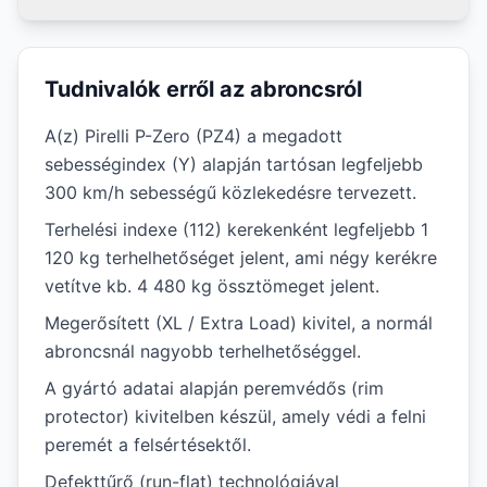
Tudnivalók erről az abroncsról
A(z) Pirelli P-Zero (PZ4) a megadott
sebességindex (Y) alapján tartósan legfeljebb
300 km/h sebességű közlekedésre tervezett.
Terhelési indexe (112) kerekenként legfeljebb 1
120 kg terhelhetőséget jelent, ami négy kerékre
vetítve kb. 4 480 kg össztömeget jelent.
Megerősített (XL / Extra Load) kivitel, a normál
abroncsnál nagyobb terhelhetőséggel.
A gyártó adatai alapján peremvédős (rim
protector) kivitelben készül, amely védi a felni
peremét a felsértésektől.
Defekttűrő (run-flat) technológiával