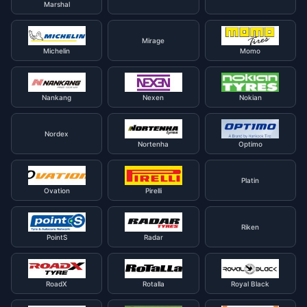
Marshal
Mirage
Michelin
Momo
Nankang
Nexen
Nokian
Nordex
Nortenha
Optimo
Platin
Ovation
Pirelli
Riken
PointS
Radar
RoadX
Rotalla
Royal Black