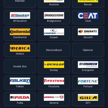
Atlander
Austone
Barum
BFGoodrich
Bridgestone
Ceat
Continental
Cooper
Davanti
Diamondback
Diplomat
Debica
Double Star
Dunlop
Evergreen
Falken
Firestone
Fortune
Fulda
General
GITI