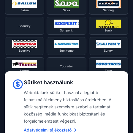
Sailun
Sava
Sebring
Security
Semperit
Sonix
Sportiva
Sumitomo
Sunny
Tourador
Taurus
Toyo
Sütiket használunk
Tracmax
Tristar
Triangle
Weboldalunk sütiket használ a legjobb
felhasználói élmény biztosítása érdekében. A
sütik segítenek személyre szabni a tartalmat,
Viking
Voyager
Uniroyal
közösségi média funkciókat biztosítani és
forgalomelemzést végezni.
Waterfall
Westlake
Adatvédelmi tájékoztató
Vredestein