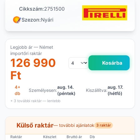
Cikkszám:
2751500
Szezon:
Nyári
Legjobb ár — Német
importőri raktár
126 990
Kosárba
Ft
4+
aug. 14.
aug. 17.
Személyesen:
Kiszállítva:
db
(péntek)
(hétfő)
+ 3 további raktár — lentebb
Külső raktár
— további ajánlatok
3 raktár
Raktár
Készlet
Bruttó ár
Db