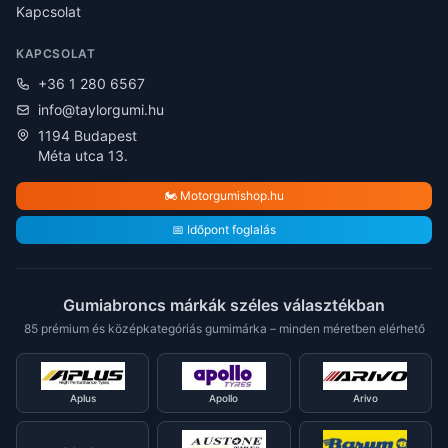
Kapcsolat
KAPCSOLAT
+36 1 280 6567
info@taylorgumi.hu
1194 Budapest
Méta utca 13.
🏍️ Motorgumishop.hu
📅 Időpont foglalás
Gumiabroncs márkák széles választékban
85 prémium és középkategóriás gumimárka – minden méretben elérhető
Aplus
Apollo
Arivo