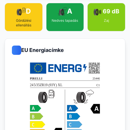
D
A
69 dB
Gördülési
Nedves tapadás
Zaj
ellenállás
EU Energiacímke