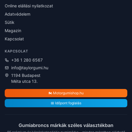
Online elállási nyilatkozat
Adatvédelem
Sütik
Magazin
Kapcsolat
KAPCSOLAT
+36 1 280 6567
info@taylorgumi.hu
1194 Budapest
Méta utca 13.
🏍️ Motorgumishop.hu
📅 Időpont foglalás
Gumiabroncs márkák széles választékban