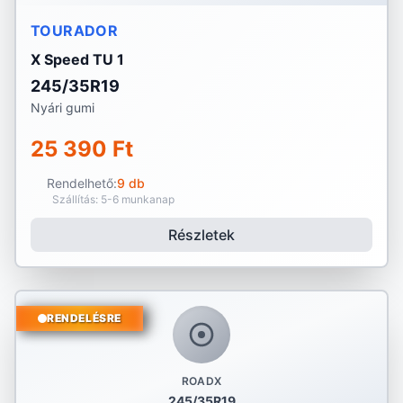
TOURADOR
X Speed TU 1
245/35R19
Nyári gumi
25 390 Ft
Rendelhető:
9 db
Szállítás: 5-6 munkanap
Részletek
RENDELÉSRE
ROADX
245/35R19