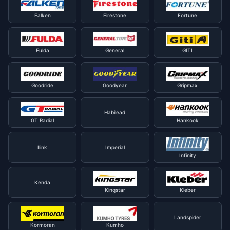
Falken
Firestone
Fortune
Fulda
General
GITI
Goodride
Goodyear
Gripmax
Habilead
GT Radial
Hankook
Ilink
Imperial
Infinity
Kenda
Kingstar
Kleber
Landspider
Kormoran
Kumho