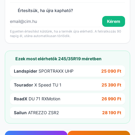
Értesítsük, ha újra kapható?
Kérem
Egyetlen értesítést küldünk, ha a termék újra elérhető. A feliratkozás 90
napig él, utána automatikusan törlődik.
Ezek most elérhetők 245/35R19 méretben
Landspider
SPORTRAXX UHP
25 090 Ft
Tourador
X Speed TU 1
25 390 Ft
RoadX
DU 71 RXMotion
26 990 Ft
Sailun
ATREZZO ZSR2
28 190 Ft