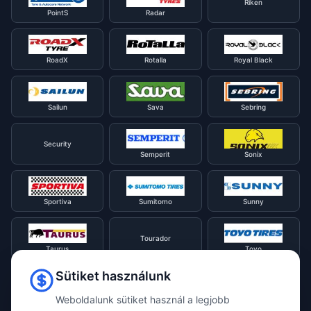
Riken
PointS
Radar
RoadX
Rotalla
Royal Black
Sailun
Sava
Sebring
Security
Semperit
Sonix
Sportiva
Sumitomo
Sunny
Tourador
Taurus
Toyo
Sütiket használunk
Tracmax
Tristar
Triangle
Weboldalunk sütiket használ a legjobb