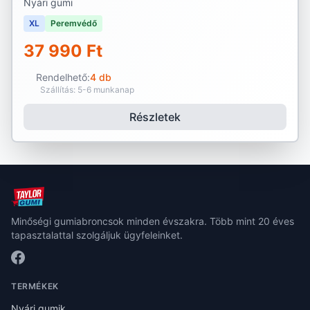
Nyári gumi
XL
Peremvédő
37 990 Ft
Rendelhető:
4 db
Szállítás: 5-6 munkanap
Részletek
Minőségi gumiabroncsok minden évszakra. Több mint 20 éves
tapasztalattal szolgáljuk ügyfeleinket.
TERMÉKEK
Nyári gumik