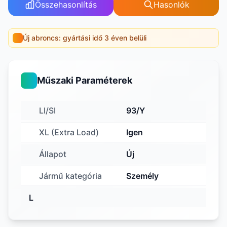
Összehasonlítás
Hasonlók
Új abroncs: gyártási idő 3 éven belüli
Műszaki Paraméterek
LI/SI
93/Y
XL (Extra Load)
Igen
Állapot
Új
Jármű kategória
Személy
L