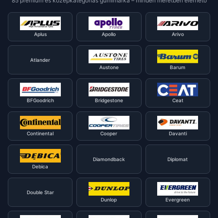
85 prémium és középkategóriás gumimárka – minden méretben elérhető
Aplus
Apollo
Arivo
Atlander
Austone
Barum
BFGoodrich
Bridgestone
Ceat
Continental
Cooper
Davanti
Diamondback
Diplomat
Debica
Double Star
Dunlop
Evergreen