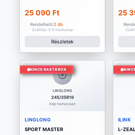
25 090 Ft
25 3
Rendelhető:
2 db
Rende
Szállítás: 5-6 munkanap
Száll
Részletek
NINCS RAKTÁRON
NINC
LINGLONG
245/35R19
Kép hamarosan
LINGLONG
ILINK
SPORT MASTER
L-ZEAL