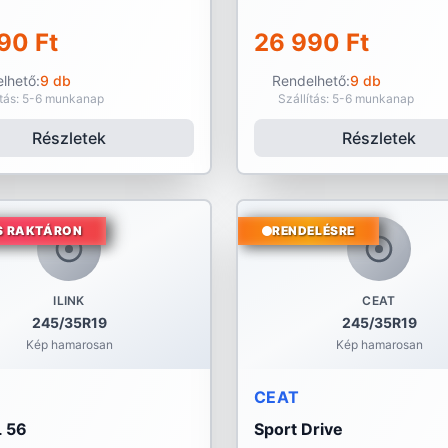
90 Ft
26 990 Ft
lhető:
9 db
Rendelhető:
9 db
ítás: 5-6 munkanap
Szállítás: 5-6 munkanap
Részletek
Részletek
S RAKTÁRON
RENDELÉSRE
ILINK
CEAT
245/35R19
245/35R19
Kép hamarosan
Kép hamarosan
CEAT
 56
Sport Drive