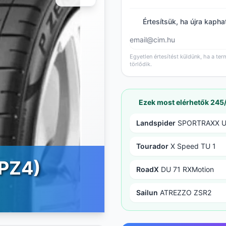
Értesítsük, ha újra kapha
Egyetlen értesítést küldünk, ha a ter
törlődik.
Ezek most elérhetők 245
Landspider
SPORTRAXX 
Tourador
X Speed TU 1
(PZ4)
RoadX
DU 71 RXMotion
Sailun
ATREZZO ZSR2