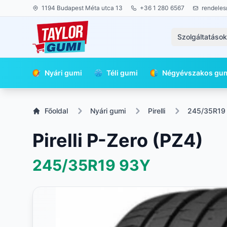
1194 Budapest Méta utca 13
+36 1 280 6567
rendeles
Szolgáltatáso
Nyári gumi
Téli gumi
Négyévszakos gu
Főoldal
Nyári gumi
Pirelli
245/35R19
Pirelli P-Zero (PZ4)
245/35R19
93Y