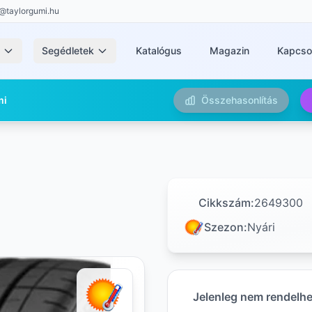
@taylorgumi.hu
k
Segédletek
Katalógus
Magazin
Kapcso
mi
Összehasonlítás
Cikkszám:
2649300
Szezon:
Nyári
Jelenleg nem rendelh