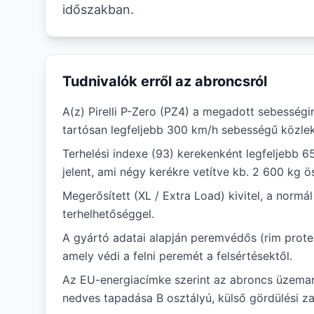
időszakban.
Tudnivalók erről az abroncsról
A(z) Pirelli P-Zero (PZ4) a megadott sebességi
tartósan legfeljebb 300 km/h sebességű közlek
Terhelési indexe (93) kerekenként legfeljebb 6
jelent, ami négy kerékre vetítve kb. 2 600 kg ö
Megerősített (XL / Extra Load) kivitel, a norm
terhelhetőséggel.
A gyártó adatai alapján peremvédős (rim protec
amely védi a felni peremét a felsértésektől.
Az EU-energiacímke szerint az abroncs üzema
nedves tapadása B osztályú, külső gördülési za