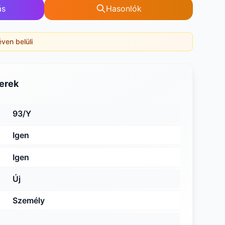
ás
Hasonlók
éven belüli
erek
93/Y
Igen
Igen
Új
Személy