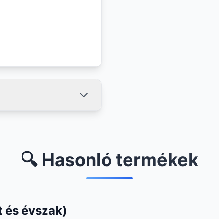
🔍 Hasonló termékek
 és évszak)