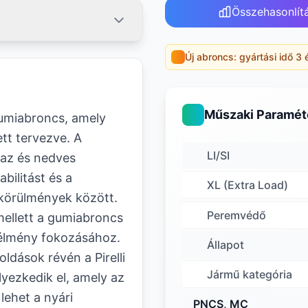
Összehasonlít
Új abroncs: gyártási idő 3 
Műszaki Paramét
gumiabroncs, amely
ett tervezve. A
LI/SI
raz és nedves
abilitást és a
XL (Extra Load)
körülmények között.
Peremvédő
mellett a gumiabroncs
 élmény fokozásához.
Állapot
ldások révén a Pirelli
Jármű kategória
yezkedik el, amely az
lehet a nyári
PNCS, MC