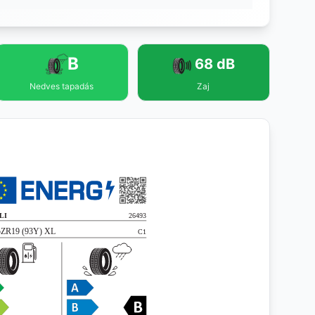
B
68 dB
Nedves tapadás
Zaj