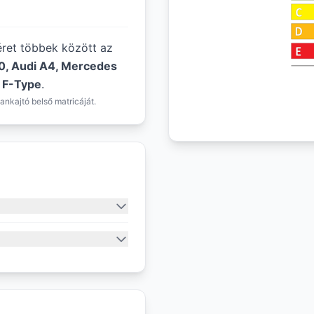
éret többek között az
0, Audi A4, Mercedes
r F-Type
.
ankajtó belső matricáját.