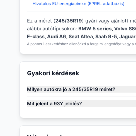
Hivatalos EU-energiacímke (EPREL adatbázis)
Ez a méret (
245/35R19
) gyári vagy ajánlott m
alábbi autótípusokon:
BMW 5 series, Volvo S8
E-class, Audi A6, Seat Altea, Saab 9-5, Jagua
A pontos illeszkedéshez ellenőrizd a forgalmi engedélyt vagy a t
Gyakori kérdések
Milyen autókra jó a 245/35R19 méret?
Mit jelent a 93Y jelölés?