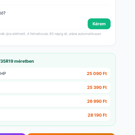
tó?
Kérem
mék újra elérhető. A feliratkozás 90 napig él, utána automatikusan
/35R19 méretben
UHP
25 090 Ft
25 390 Ft
26 990 Ft
28 190 Ft