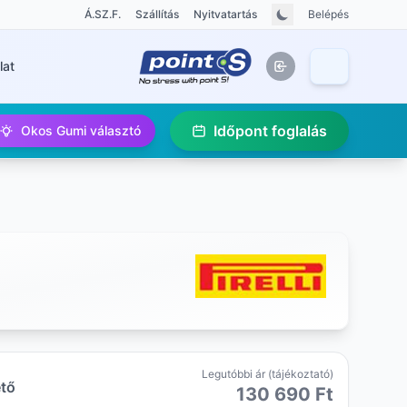
Á.SZ.F.
Szállítás
Nyitvatartás
Belépés
lat
Időpont foglalás
Okos Gumi választó
Legutóbbi ár (tájékoztató)
ető
130 690 Ft