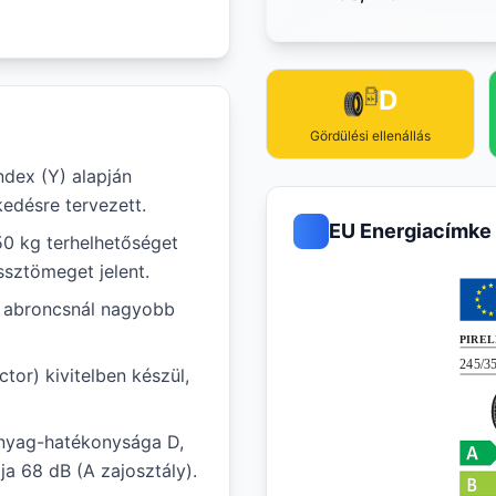
D
Gördülési ellenállás
ndex (Y) alapján
edésre tervezett.
EU Energiacímke
50 kg terhelhetőséget
ssztömeget jelent.
ál abroncsnál nagyobb
tor) kivitelben készül,
nyag-hatékonysága D,
ja 68 dB (A zajosztály).