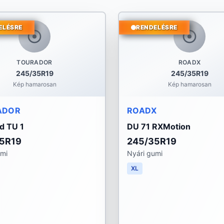
ELÉSRE
RENDELÉSRE
TOURADOR
ROADX
245/35R19
245/35R19
Kép hamarosan
Kép hamarosan
ADOR
ROADX
d TU 1
DU 71 RXMotion
5R19
245/35R19
umi
Nyári gumi
XL