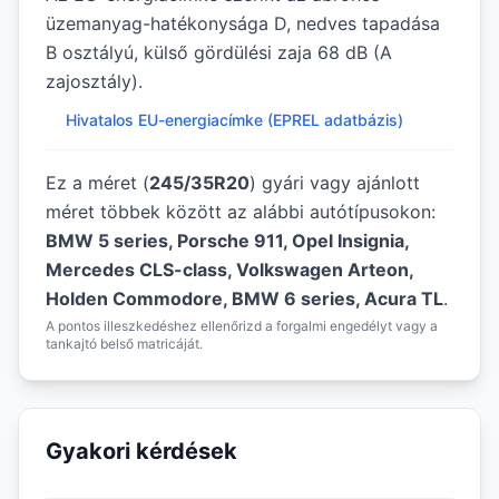
üzemanyag-hatékonysága D, nedves tapadása
B osztályú, külső gördülési zaja 68 dB (A
zajosztály).
Hivatalos EU-energiacímke (EPREL adatbázis)
Ez a méret (
245/35R20
) gyári vagy ajánlott
méret többek között az alábbi autótípusokon:
BMW 5 series, Porsche 911, Opel Insignia,
Mercedes CLS-class, Volkswagen Arteon,
Holden Commodore, BMW 6 series, Acura TL
.
A pontos illeszkedéshez ellenőrizd a forgalmi engedélyt vagy a
tankajtó belső matricáját.
Gyakori kérdések