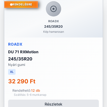
RENDELÉSRE
ROADX
245/35R20
Kép hamarosan
ROADX
DU 71 RXMotion
245/35R20
Nyári gumi
XL
32 290 Ft
Rendelhető:
12 db
Szállítás: 5-6 munkanap
Részletek