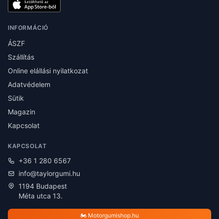
INFORMÁCIÓ
ÁSZF
Szállítás
Online elállási nyilatkozat
Adatvédelem
Sütik
Magazin
Kapcsolat
KAPCSOLAT
+36 1 280 6567
info@taylorgumi.hu
1194 Budapest
Méta utca 13.
🏍️ Motorgumishop.hu