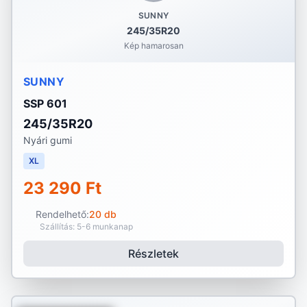
SUNNY
245/35R20
Kép hamarosan
SUNNY
SSP 601
245/35R20
Nyári gumi
XL
23 290 Ft
Rendelhető:
20 db
Szállítás: 5-6 munkanap
Részletek