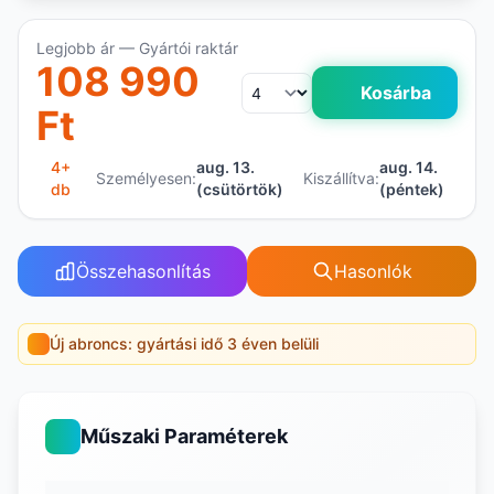
Legjobb ár — Gyártói raktár
108 990
Kosárba
Ft
4+
aug. 13.
aug. 14.
Személyesen:
Kiszállítva:
db
(csütörtök)
(péntek)
Összehasonlítás
Hasonlók
Új abroncs: gyártási idő 3 éven belüli
Műszaki Paraméterek