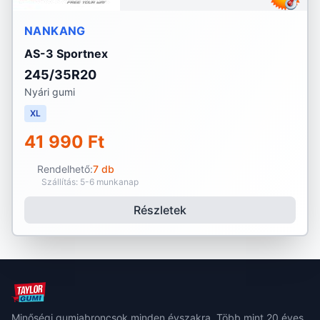
NANKANG
AS-3 Sportnex
245/35R20
Nyári gumi
XL
41 990 Ft
Rendelhető:
7 db
Szállítás: 5-6 munkanap
Részletek
Minőségi gumiabroncsok minden évszakra. Több mint 20 éves