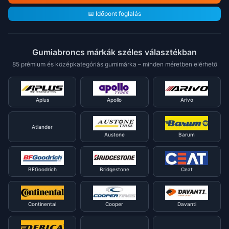
📅 Időpont foglalás
Gumiabroncs márkák széles választékban
85 prémium és középkategóriás gumimárka – minden méretben elérhető
Aplus
Apollo
Arivo
Atlander
Austone
Barum
BFGoodrich
Bridgestone
Ceat
Continental
Cooper
Davanti