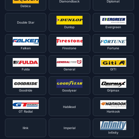
Diamondback
Diplomat
Debica
Double Star
Dunlop
Evergreen
Falken
Firestone
Fortune
Fulda
General
GITI
Goodride
Goodyear
Gripmax
Habilead
GT Radial
Hankook
Ilink
Imperial
Infinity