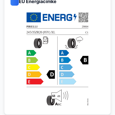
EU Energiacímke