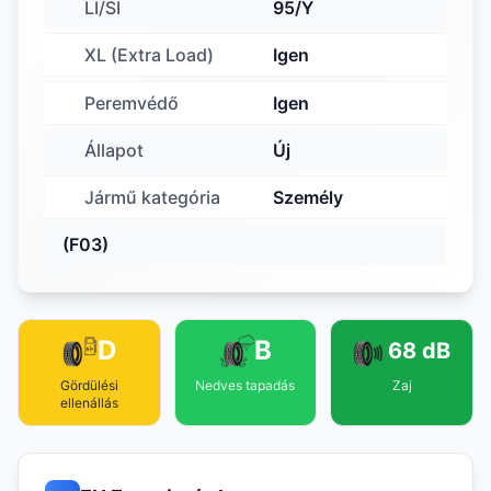
LI/SI
95/Y
XL (Extra Load)
Igen
Peremvédő
Igen
Állapot
Új
Jármű kategória
Személy
(F03)
D
B
68 dB
Gördülési
Nedves tapadás
Zaj
ellenállás