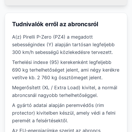
Tudnivalók erről az abroncsról
A(z) Pirelli P-Zero (PZ4) a megadott
sebességindex (Y) alapján tartósan legfeljebb
300 km/h sebességű közlekedésre tervezett.
Terhelési indexe (95) kerekenként legfeljebb
690 kg terhelhetőséget jelent, ami négy kerékre
vetítve kb. 2 760 kg össztömeget jelent.
Megerősített (XL / Extra Load) kivitel, a normál
abroncsnál nagyobb terhelhetőséggel.
A gyártó adatai alapján peremvédős (rim
protector) kivitelben készül, amely védi a felni
peremét a felsértésektől.
Az EU-energiacímke szerint az abroncs