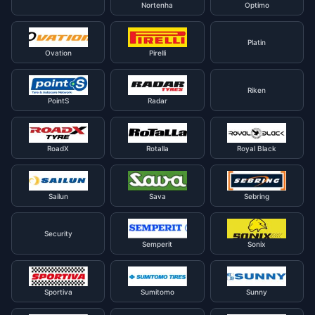
Nortenha
Optimo
Platin
Ovation
Pirelli
Riken
PointS
Radar
RoadX
Rotalla
Royal Black
Sailun
Sava
Sebring
Security
Semperit
Sonix
Sportiva
Sumitomo
Sunny