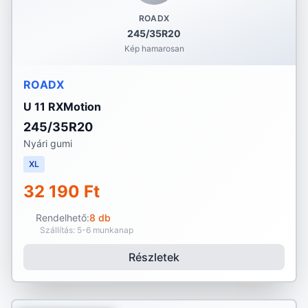
ROADX
245/35R20
Kép hamarosan
ROADX
U 11 RXMotion
245/35R20
Nyári gumi
XL
32 190 Ft
Rendelhető:
8 db
Szállítás: 5-6 munkanap
Részletek