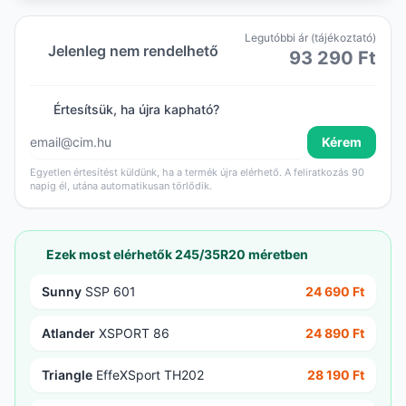
Legutóbbi ár (tájékoztató)
Jelenleg nem rendelhető
93 290 Ft
Értesítsük, ha újra kapható?
Kérem
Egyetlen értesítést küldünk, ha a termék újra elérhető. A feliratkozás 90
napig él, utána automatikusan törlődik.
Ezek most elérhetők 245/35R20 méretben
Sunny
SSP 601
24 690 Ft
Atlander
XSPORT 86
24 890 Ft
Triangle
EffeXSport TH202
28 190 Ft