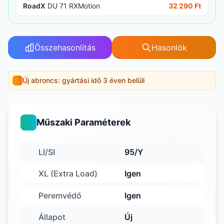
RoadX
DU 71 RXMotion
32 290 Ft
Összehasonlítás
Hasonlók
Új abroncs: gyártási idő 3 éven belüli
Műszaki Paraméterek
LI/SI
95/Y
XL (Extra Load)
Igen
Peremvédő
Igen
Állapot
Új