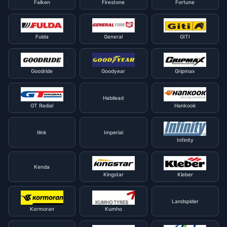
Falken
Firestone
Fortune
Fulda
General
GITI
Goodride
Goodyear
Gripmax
Habilead
GT Radial
Hankook
Ilink
Imperial
Infinity
Kenda
Kingstar
Kleber
Landspider
Kormoran
Kumho