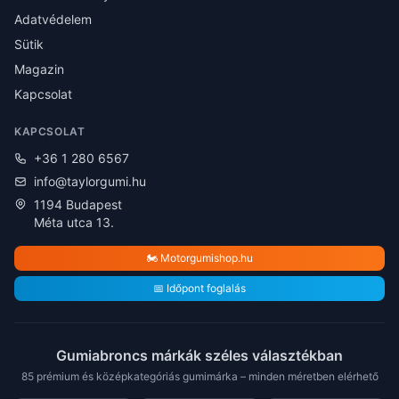
Adatvédelem
Sütik
Magazin
Kapcsolat
KAPCSOLAT
+36 1 280 6567
info@taylorgumi.hu
1194 Budapest
Méta utca 13.
🏍️ Motorgumishop.hu
📅 Időpont foglalás
Gumiabroncs márkák széles választékban
85 prémium és középkategóriás gumimárka – minden méretben elérhető