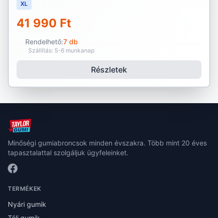
XL
41 990 Ft
Rendelhető:
7 db
Szállítás: 5-6 munkanap
Részletek
Minőségi gumiabroncsok minden évszakra. Több mint 20 éves
tapasztalattal szolgáljuk ügyfeleinket.
TERMÉKEK
Nyári gumik
Téli gumik