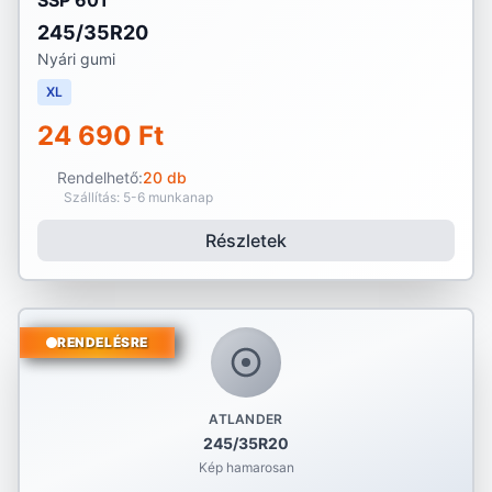
SSP 601
245/35R20
Nyári gumi
XL
24 690 Ft
Rendelhető:
20 db
Szállítás: 5-6 munkanap
Részletek
RENDELÉSRE
ATLANDER
245/35R20
Kép hamarosan