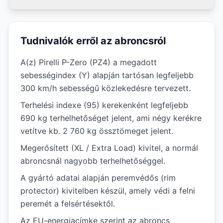
Tudnivalók erről az abroncsról
A(z) Pirelli P-Zero (PZ4) a megadott
sebességindex (Y) alapján tartósan legfeljebb
300 km/h sebességű közlekedésre tervezett.
Terhelési indexe (95) kerekenként legfeljebb
690 kg terhelhetőséget jelent, ami négy kerékre
vetítve kb. 2 760 kg össztömeget jelent.
Megerősített (XL / Extra Load) kivitel, a normál
abroncsnál nagyobb terhelhetőséggel.
A gyártó adatai alapján peremvédős (rim
protector) kivitelben készül, amely védi a felni
peremét a felsértésektől.
Az EU-energiacímke szerint az abroncs