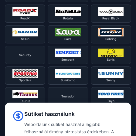
RoadX
Rotalla
Royal Black
Sailun
Sava
Sebring
Security
Semperit
Sonix
Sportiva
Sumitomo
Sunny
Tourador
Taurus
Toyo
Sütiket használunk
Tracmax
Tristar
Triangle
Weboldalunk sütiket használ a legjobb
felhasználói élmény biztosítása érdekében. A