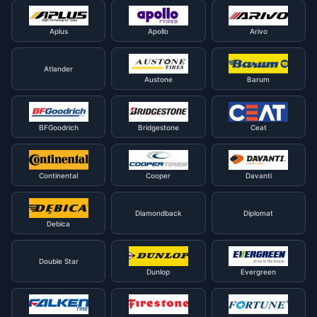
Aplus
Apollo
Arivo
Atlander
Austone
Barum
BFGoodrich
Bridgestone
Ceat
Continental
Cooper
Davanti
Diamondback
Diplomat
Debica
Double Star
Dunlop
Evergreen