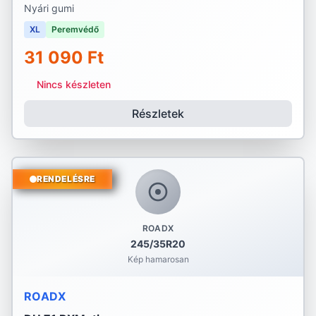
Nyári gumi
XL
Peremvédő
31 090 Ft
Nincs készleten
Részletek
RENDELÉSRE
ROADX
245/35R20
Kép hamarosan
ROADX