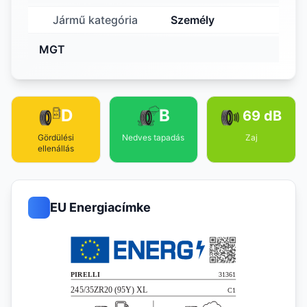
Jármű kategória
Személy
MGT
D
B
69 dB
Gördülési
Nedves tapadás
Zaj
ellenállás
EU Energiacímke