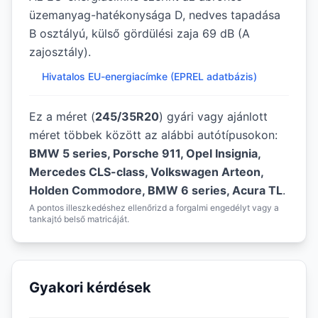
üzemanyag-hatékonysága D, nedves tapadása
B osztályú, külső gördülési zaja 69 dB (A
zajosztály).
Hivatalos EU-energiacímke (EPREL adatbázis)
Ez a méret (
245/35R20
) gyári vagy ajánlott
méret többek között az alábbi autótípusokon:
BMW 5 series, Porsche 911, Opel Insignia,
Mercedes CLS-class, Volkswagen Arteon,
Holden Commodore, BMW 6 series, Acura TL
.
A pontos illeszkedéshez ellenőrizd a forgalmi engedélyt vagy a
tankajtó belső matricáját.
Gyakori kérdések