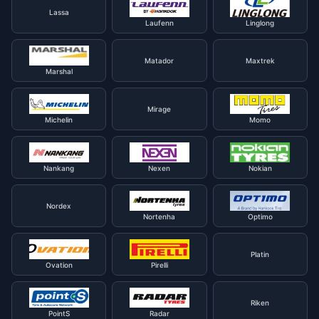
Lassa
Laufenn
Linglong
Matador
Maxtrek
Marshal
Mirage
Michelin
Momo
Nankang
Nexen
Nokian
Nordex
Nortenha
Optimo
Platin
Ovation
Pirelli
Riken
PointS
Radar