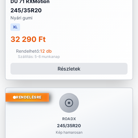
DU 71 RXMotion
245/35R20
Nyári gumi
XL
32 290 Ft
Rendelhető:
12 db
Szállítás: 5-6 munkanap
Részletek
RENDELÉSRE
ROADX
245/35R20
Kép hamarosan