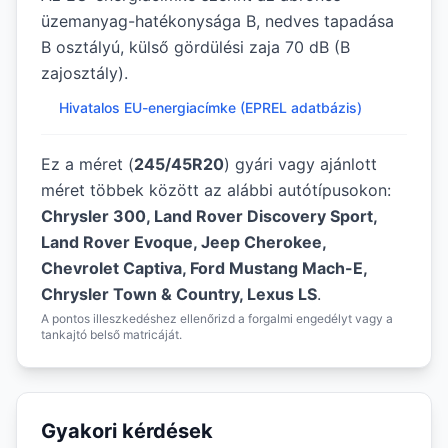
üzemanyag-hatékonysága B, nedves tapadása
B osztályú, külső gördülési zaja 70 dB (B
zajosztály).
Hivatalos EU-energiacímke (EPREL adatbázis)
Ez a méret (
245/45R20
) gyári vagy ajánlott
méret többek között az alábbi autótípusokon:
Chrysler 300, Land Rover Discovery Sport,
Land Rover Evoque, Jeep Cherokee,
Chevrolet Captiva, Ford Mustang Mach-E,
Chrysler Town & Country, Lexus LS
.
A pontos illeszkedéshez ellenőrizd a forgalmi engedélyt vagy a
tankajtó belső matricáját.
Gyakori kérdések