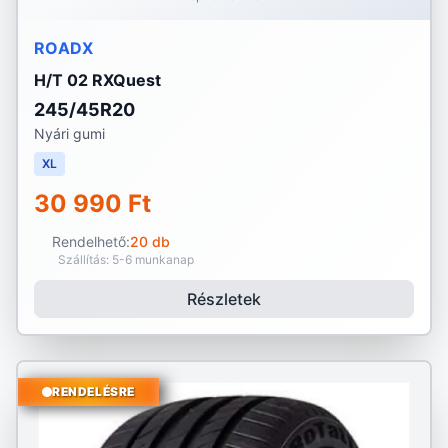
ROADX
H/T 02 RXQuest
245/45R20
Nyári gumi
XL
30 990 Ft
Rendelhető:
20 db
Szállítás: 5-6 munkanap
Részletek
RENDELÉSRE