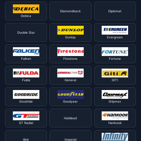
Diamondback
Diplomat
Debica
Double Star
Dunlop
Evergreen
Falken
Firestone
Fortune
Fulda
General
GITI
Goodride
Goodyear
Gripmax
Habilead
GT Radial
Hankook
Ilink
Imperial