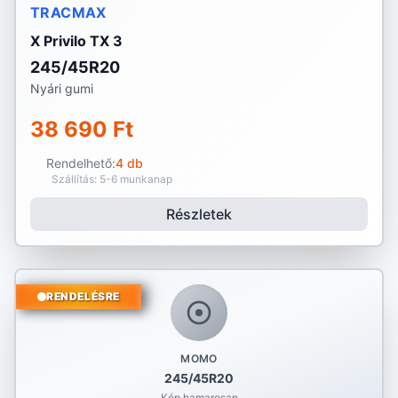
TRACMAX
X Privilo TX 3
245/45R20
Nyári gumi
38 690 Ft
Rendelhető:
4 db
Szállítás: 5-6 munkanap
Részletek
RENDELÉSRE
MOMO
245/45R20
Kép hamarosan