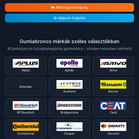
🏍️ Motorgumishop.hu
📅 Időpont foglalás
Gumiabroncs márkák széles választékban
85 prémium és középkategóriás gumimárka – minden méretben elérhető
Aplus
Apollo
Arivo
Atlander
Austone
Barum
BFGoodrich
Bridgestone
Ceat
Continental
Cooper
Davanti