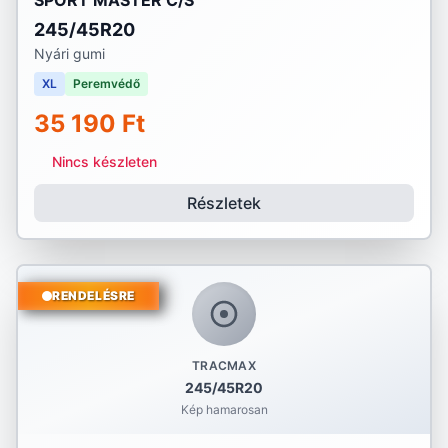
SPORT MASTER C/S
245/45R20
Nyári gumi
XL
Peremvédő
35 190 Ft
Nincs készleten
Részletek
RENDELÉSRE
TRACMAX
245/45R20
Kép hamarosan