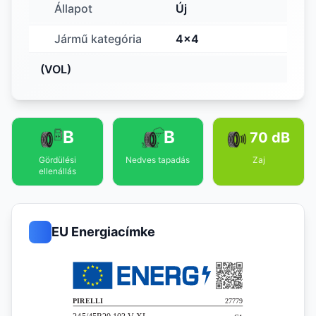
Állapot
Új
Jármű kategória
4x4
(VOL)
B
B
70 dB
Gördülési
Nedves tapadás
Zaj
ellenállás
EU Energiacímke