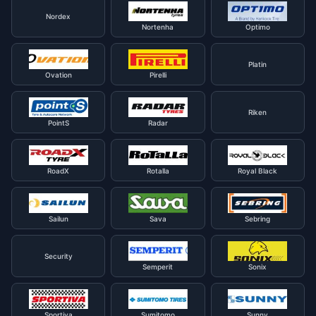
Nordex
Nortenha
Optimo
Platin
Ovation
Pirelli
Riken
PointS
Radar
RoadX
Rotalla
Royal Black
Sailun
Sava
Sebring
Security
Semperit
Sonix
Sportiva
Sumitomo
Sunny