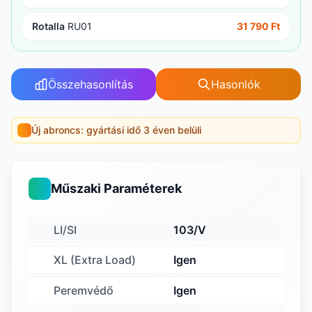
Rotalla
RU01
31 790 Ft
Összehasonlítás
Hasonlók
Új abroncs: gyártási idő 3 éven belüli
Műszaki Paraméterek
LI/SI
103/V
XL (Extra Load)
Igen
Peremvédő
Igen