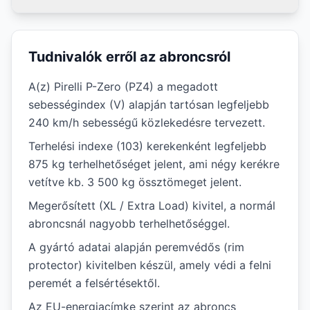
Tudnivalók erről az abroncsról
A(z) Pirelli P-Zero (PZ4) a megadott
sebességindex (V) alapján tartósan legfeljebb
240 km/h sebességű közlekedésre tervezett.
Terhelési indexe (103) kerekenként legfeljebb
875 kg terhelhetőséget jelent, ami négy kerékre
vetítve kb. 3 500 kg össztömeget jelent.
Megerősített (XL / Extra Load) kivitel, a normál
abroncsnál nagyobb terhelhetőséggel.
A gyártó adatai alapján peremvédős (rim
protector) kivitelben készül, amely védi a felni
peremét a felsértésektől.
Az EU-energiacímke szerint az abroncs