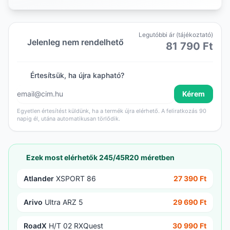
Legutóbbi ár (tájékoztató)
Jelenleg nem rendelhető
81 790 Ft
Értesítsük, ha újra kapható?
Kérem
Egyetlen értesítést küldünk, ha a termék újra elérhető. A feliratkozás 90
napig él, utána automatikusan törlődik.
Ezek most elérhetők 245/45R20 méretben
Atlander
XSPORT 86
27 390 Ft
Arivo
Ultra ARZ 5
29 690 Ft
RoadX
H/T 02 RXQuest
30 990 Ft