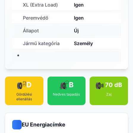
XL (Extra Load)
Igen
Peremvédő
Igen
Állapot
Új
Jármű kategória
Személy
*
D
B
70 dB
Gördülési
Nedves tapadás
Zaj
ellenállás
EU Energiacímke