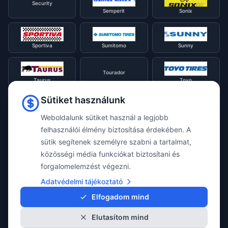
Security
Semperit
Sonix
Sportiva
Sumitomo
Sunny
Tourador
Taurus
Toyo
Sütiket használunk
Tracmax
Tristar
Triangle
Weboldalunk sütiket használ a legjobb
felhasználói élmény biztosítása érdekében. A
sütik segítenek személyre szabni a tartalmat,
Viking
Voyager
Uniroyal
közösségi média funkciókat biztosítani és
forgalomelemzést végezni.
Waterfall
Westlake
Adatvédelmi tájékoztató
Vredestein
Elfogadom mind
Elutasítom mind
Yokohama