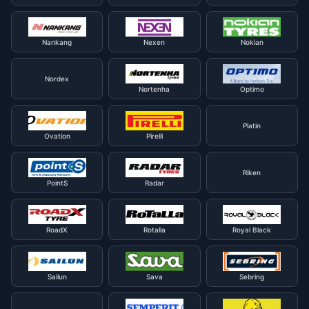
Nankang
Nexen
Nokian
Nordex
Nortenha
Optimo
Platin
Ovation
Pirelli
Riken
PointS
Radar
RoadX
Rotalla
Royal Black
Sailun
Sava
Sebring