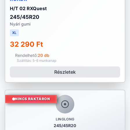
H/T 02 RXQuest
245/45R20
Nyári gumi
XL
32 290 Ft
Rendelhető:
20 db
Szállítás: 5-6 munkanap
Részletek
NINCS RAKTÁRON
LINGLONG
245/45R20