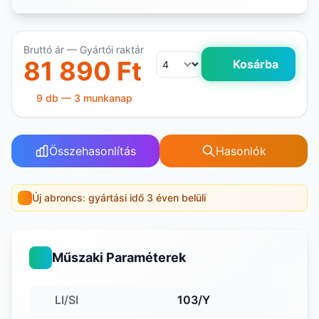
Bruttó ár — Gyártói raktár
81 890 Ft
Kosárba
9 db — 3 munkanap
Összehasonlítás
Hasonlók
Új abroncs: gyártási idő 3 éven belüli
Műszaki Paraméterek
LI/SI
103/Y