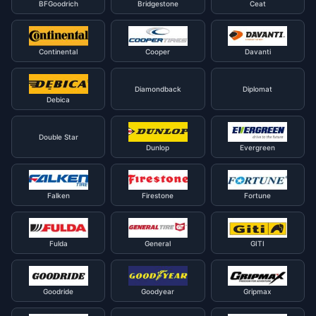
BFGoodrich
Bridgestone
Ceat
Continental
Cooper
Davanti
Diamondback
Diplomat
Debica
Double Star
Dunlop
Evergreen
Falken
Firestone
Fortune
Fulda
General
GITI
Goodride
Goodyear
Gripmax