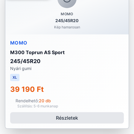
MOMO
245/45R20
Kép hamarosan
MOMO
M300 Toprun AS Sport
245/45R20
Nyári gumi
XL
39 190 Ft
Rendelhető:
20 db
Szállítás: 5-6 munkanap
Részletek