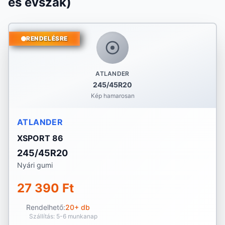
és évszak)
RENDELÉSRE
ATLANDER
245/45R20
Kép hamarosan
ATLANDER
XSPORT 86
245/45R20
Nyári gumi
27 390 Ft
Rendelhető:
20+ db
Szállítás: 5-6 munkanap