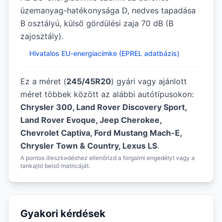
üzemanyag-hatékonysága D, nedves tapadása
B osztályú, külső gördülési zaja 70 dB (B
zajosztály).
Hivatalos EU-energiacímke (EPREL adatbázis)
Ez a méret (
245/45R20
) gyári vagy ajánlott
méret többek között az alábbi autótípusokon:
Chrysler 300, Land Rover Discovery Sport,
Land Rover Evoque, Jeep Cherokee,
Chevrolet Captiva, Ford Mustang Mach-E,
Chrysler Town & Country, Lexus LS
.
A pontos illeszkedéshez ellenőrizd a forgalmi engedélyt vagy a
tankajtó belső matricáját.
Gyakori kérdések