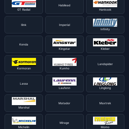
Habilead
GT Radial
Hankook
Ilink
Imperial
Infinity
Kenda
Kingstar
Kleber
Landspider
Kormoran
Kumho
Lassa
Laufenn
Linglong
Matador
Maxtrek
Marshal
Mirage
Michelin
Momo