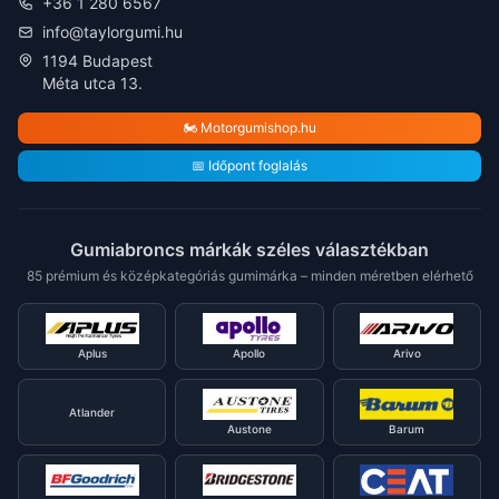
+36 1 280 6567
info@taylorgumi.hu
1194 Budapest
Méta utca 13.
🏍️ Motorgumishop.hu
📅 Időpont foglalás
Gumiabroncs márkák széles választékban
85 prémium és középkategóriás gumimárka – minden méretben elérhető
Aplus
Apollo
Arivo
Atlander
Austone
Barum