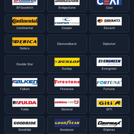
BFGoodrich
Bridgestone
Ceat
Continental
Cooper
Davanti
Diamondback
Diplomat
Debica
Double Star
Dunlop
Evergreen
Falken
Firestone
Fortune
Fulda
General
GITI
Goodride
Goodyear
Gripmax