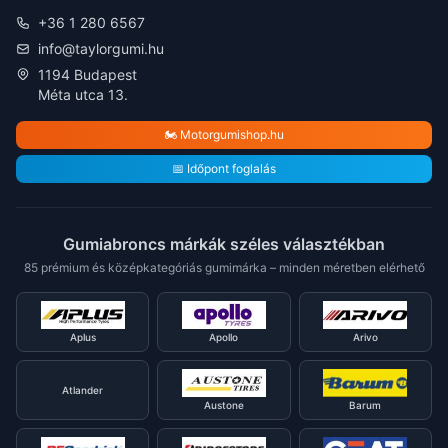
+36 1 280 6567
info@taylorgumi.hu
1194 Budapest
Méta utca 13.
🏍️ Motorgumishop.hu
📅 Időpont foglalás
Gumiabroncs márkák széles választékban
85 prémium és középkategóriás gumimárka – minden méretben elérhető
Aplus
Apollo
Arivo
Atlander
Austone
Barum