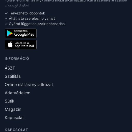
Töltse le díjmentes MyPoint-S mobil alkalmazásunkat a személyre szabott
kiszolgálásért!
✓ Tervezhető időpontok
✓ Átlátható szerelési folyamat
✓ Gyártó független szaktanácsadás
INFORMÁCIÓ
ÁSZF
Szállítás
Online elállási nyilatkozat
Adatvédelem
Sütik
Magazin
Kapcsolat
KAPCSOLAT