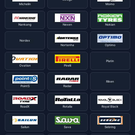
Michelin
Momo
Nankang
Nexen
Nokian
Nordex
Nortenha
Optimo
Platin
Ovation
Pirelli
Riken
PointS
Radar
RoadX
Rotalla
Royal Black
Sailun
Sava
Sebring