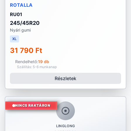
ROTALLA
RU01
245/45R20
Nyári gumi
XL
31 790 Ft
Rendelhető:
19 db
Szállítás: 5-6 munkanap
Részletek
NINCS RAKTÁRON
LINGLONG