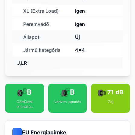
XL (Extra Load)
Igen
Peremvédő
Igen
Állapot
Új
Jármű kategória
4x4
J,LR
B
B
71 dB
Gördülési
Nedves tapadás
Zaj
ellenállás
EU Energiacímke