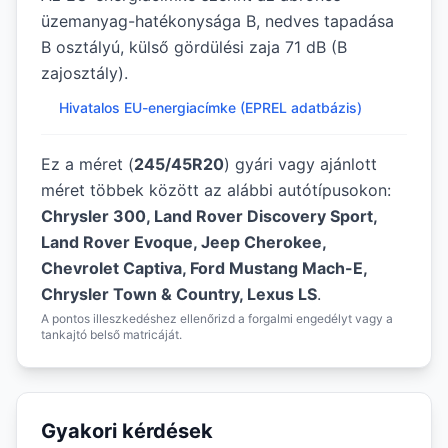
üzemanyag-hatékonysága B, nedves tapadása
B osztályú, külső gördülési zaja 71 dB (B
zajosztály).
Hivatalos EU-energiacímke (EPREL adatbázis)
Ez a méret (
245/45R20
) gyári vagy ajánlott
méret többek között az alábbi autótípusokon:
Chrysler 300, Land Rover Discovery Sport,
Land Rover Evoque, Jeep Cherokee,
Chevrolet Captiva, Ford Mustang Mach-E,
Chrysler Town & Country, Lexus LS
.
A pontos illeszkedéshez ellenőrizd a forgalmi engedélyt vagy a
tankajtó belső matricáját.
Gyakori kérdések