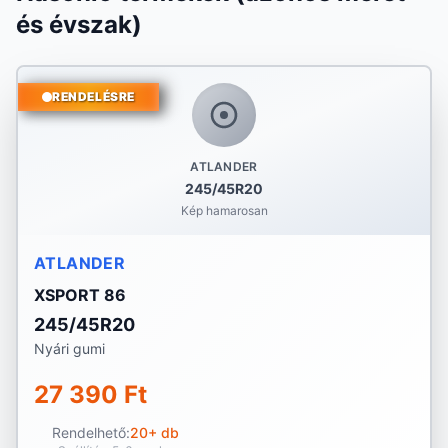
és évszak)
RENDELÉSRE
ATLANDER
245/45R20
Kép hamarosan
ATLANDER
XSPORT 86
245/45R20
Nyári gumi
27 390 Ft
Rendelhető:
20+ db