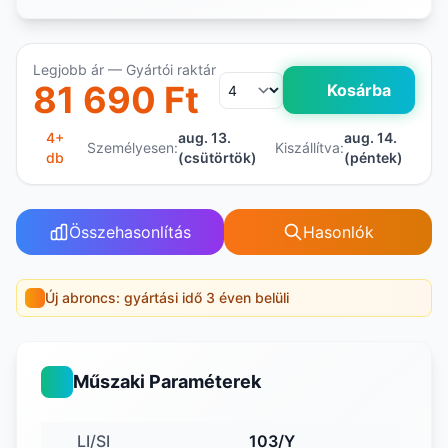
Legjobb ár — Gyártói raktár
81 690 Ft
Kosárba
4+
aug. 13.
aug. 14.
Személyesen:
Kiszállítva:
db
(csütörtök)
(péntek)
Összehasonlítás
Hasonlók
Új abroncs: gyártási idő 3 éven belüli
Műszaki Paraméterek
LI/SI
103/Y