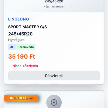
245/45R20
Kép hamarosan
LINGLONG
SPORT MASTER C/S
245/45R20
Nyári gumi
XL
Peremvédő
35 190 Ft
Nincs készleten
Részletek
RENDELÉSRE