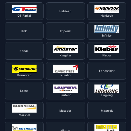
Habilead
GT Radial
Hankook
Ilink
Imperial
Infinity
Kenda
Kingstar
Kleber
Landspider
Kormoran
Kumho
Lassa
Laufenn
Linglong
Matador
Maxtrek
Marshal
Mirage