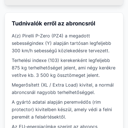
Tudnivalók erről az abroncsról
A(z) Pirelli P-Zero (PZ4) a megadott
sebességindex (Y) alapján tartósan legfeljebb
300 km/h sebességű közlekedésre tervezett.
Terhelési indexe (103) kerekenként legfeljebb
875 kg terhelhetőséget jelent, ami négy kerékre
vetítve kb. 3 500 kg össztömeget jelent.
Megerősített (XL / Extra Load) kivitel, a normál
abroncsnál nagyobb terhelhetőséggel.
A gyártó adatai alapján peremvédős (rim
protector) kivitelben készül, amely védi a felni
peremét a felsértésektől.
Az EU-energiacímke szerint az abroncs