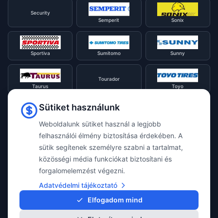
Security
Semperit
Sonix
Sportiva
Sumitomo
Sunny
Tourador
Taurus
Toyo
Sütiket használunk
Tracmax
Tristar
Triangle
Weboldalunk sütiket használ a legjobb
felhasználói élmény biztosítása érdekében. A
Viking
Voyager
sütik segítenek személyre szabni a tartalmat,
Uniroyal
közösségi média funkciókat biztosítani és
forgalomelemzést végezni.
Waterfall
Westlake
Adatvédelmi tájékoztató
Vredestein
Elfogadom mind