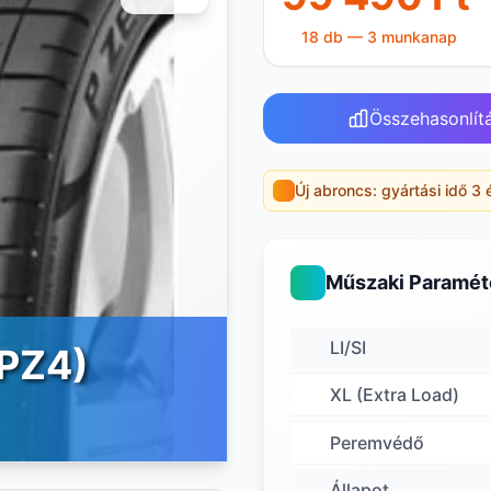
18 db — 3 munkanap
Összehasonlít
Új abroncs: gyártási idő 3 
Műszaki Paramét
LI/SI
(PZ4)
XL (Extra Load)
Peremvédő
Állapot