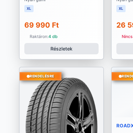
XL
XL
69 990 Ft
26 5
Raktáron:
4 db
Nincs
Részletek
RENDELÉSRE
REND
ROAD