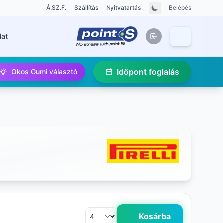
Á.SZ.F.
Szállítás
Nyitvatartás
Belépés
lat
Időpont foglalás
Okos Gumi választó
Kosárba