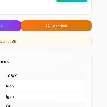
ás
Hasonlók
éven belüli
erek
105/Y
Igen
Igen
Új