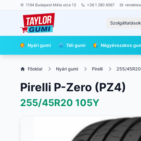
1194 Budapest Méta utca 13
+36 1 280 6567
rendeles
Szolgáltatáso
Nyári gumi
Téli gumi
Négyévszakos gu
Főoldal
Nyári gumi
Pirelli
255/45R20
Pirelli P-Zero (PZ4)
255/45R20
105Y