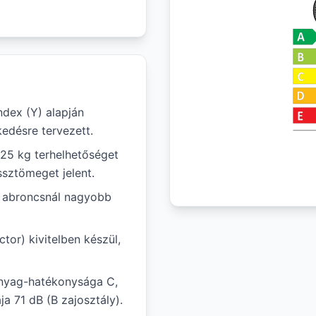
ndex (Y) alapján
edésre tervezett.
925 kg terhelhetőséget
ssztömeget jelent.
ál abroncsnál nagyobb
tor) kivitelben készül,
anyag-hatékonysága C,
a 71 dB (B zajosztály).