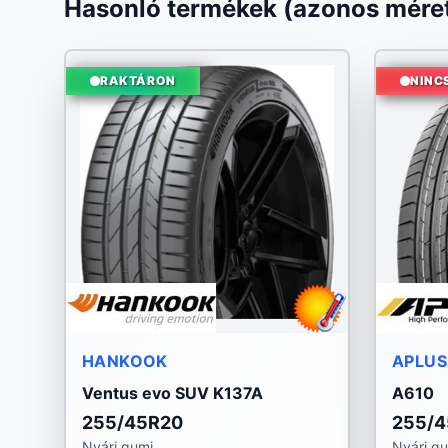
Hasonló termékek (azonos méret
RAKTÁRON
NINC
HANKOOK
APLUS
Ventus evo SUV K137A
A610
255/45R20
255/
Nyári gumi
Nyári g