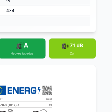
4x4
A
71 dB
Nedves tapadás
Zaj