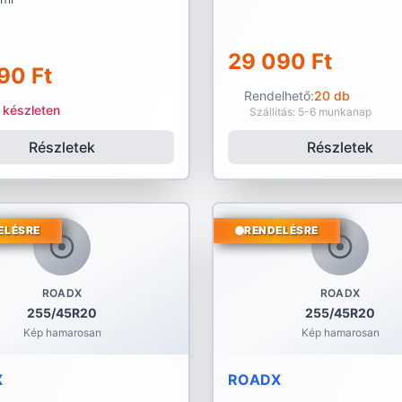
29 090 Ft
90 Ft
Rendelhető:
20 db
 készleten
Szállítás: 5-6 munkanap
Részletek
Részletek
ELÉSRE
RENDELÉSRE
ROADX
ROADX
255/45R20
255/45R20
Kép hamarosan
Kép hamarosan
X
ROADX