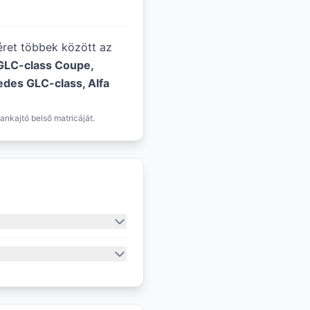
méret többek között az
GLC-class Coupe,
edes GLC-class, Alfa
ankajtó belső matricáját.