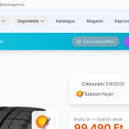
@taylorgumi.hu
k
Segédletek
Katalógus
Magazin
Kapcso
mi
Összehasonlítás
Cikkszám:
3183500
Szezon:
Nyári
Bruttó ár — Gyártói raktár
99 490 Ft