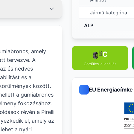
Jármű kategória
ALP
gumiabroncs, amely
C
ett tervezve. A
Gördülési ellenállás
raz és nedves
abilitást és a
körülmények között.
EU Energiacímke
mellett a gumiabroncs
 élmény fokozásához.
ldások révén a Pirelli
yezkedik el, amely az
lehet a nyári