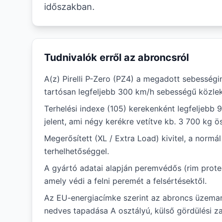
időszakban.
Tudnivalók erről az abroncsról
A(z) Pirelli P-Zero (PZ4) a megadott sebességi
tartósan legfeljebb 300 km/h sebességű közlek
Terhelési indexe (105) kerekenként legfeljebb 
jelent, ami négy kerékre vetítve kb. 3 700 kg ö
Megerősített (XL / Extra Load) kivitel, a norm
terhelhetőséggel.
A gyártó adatai alapján peremvédős (rim protec
amely védi a felni peremét a felsértésektől.
Az EU-energiacímke szerint az abroncs üzem
nedves tapadása A osztályú, külső gördülési zaj