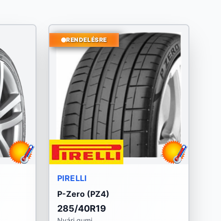
RENDELÉSRE
PIRELLI
P-Zero (PZ4)
285/40R19
Nyári gumi