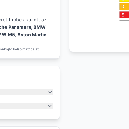
méret többek között az
sche Panamera, BMW
BMW M5, Aston Martin
ankajtó belső matricáját.