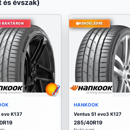
 és évszak)
S RAKTÁRON
RENDELÉSRE
OOK
HANKOOK
 evo K137
Ventus S1 evo3 K127
0R19
285/40R19
umi
Nyári gumi