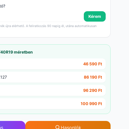
tó?
Kérem
mék újra elérhető. A feliratkozás 90 napig él, utána automatikusan
5/40R19 méretben
46 590 Ft
K127
86 190 Ft
96 290 Ft
100 990 Ft
ás
Hasonlók