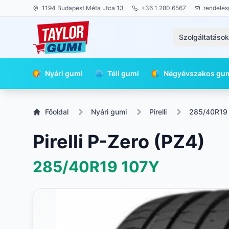
1194 Budapest Méta utca 13
+36 1 280 6567
rendeles
Szolgáltatáso
Nyári gumi
Téli gumi
Négyévszakos gu
Főoldal
Nyári gumi
Pirelli
285/40R19
Pirelli P-Zero (PZ4)
285/40R19
107Y