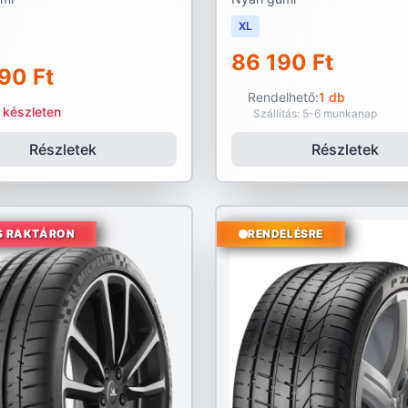
XL
86 190 Ft
90 Ft
Rendelhető:
1 db
 készleten
Szállítás: 5-6 munkanap
Részletek
Részletek
S RAKTÁRON
RENDELÉSRE