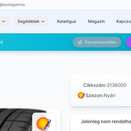
@taylorgumi.hu
k
Segédletek
Katalógus
Magazin
Kapcso
mi
Összehasonlítás
Cikkszám:
3136000
Szezon:
Nyári
Jelenleg nem rendelh