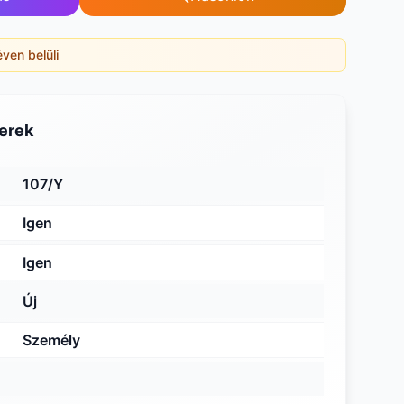
éven belüli
erek
107/Y
Igen
Igen
Új
Személy