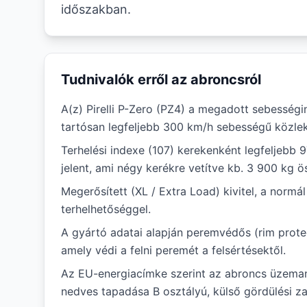
időszakban.
Tudnivalók erről az abroncsról
A(z) Pirelli P-Zero (PZ4) a megadott sebességi
tartósan legfeljebb 300 km/h sebességű közlek
Terhelési indexe (107) kerekenként legfeljebb 
jelent, ami négy kerékre vetítve kb. 3 900 kg ö
Megerősített (XL / Extra Load) kivitel, a norm
terhelhetőséggel.
A gyártó adatai alapján peremvédős (rim protec
amely védi a felni peremét a felsértésektől.
Az EU-energiacímke szerint az abroncs üzema
nedves tapadása B osztályú, külső gördülési zaj