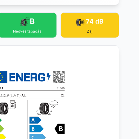
B
74 dB
Nedves tapadás
Zaj