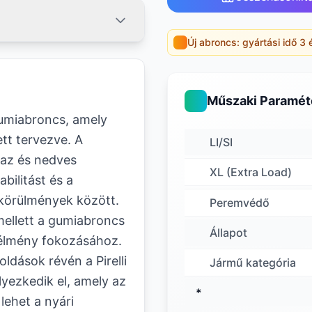
Új abroncs: gyártási idő 3 
Műszaki Paramét
gumiabroncs, amely
ett tervezve. A
LI/SI
raz és nedves
XL (Extra Load)
abilitást és a
körülmények között.
Peremvédő
mellett a gumiabroncs
Állapot
 élmény fokozásához.
ldások révén a Pirelli
Jármű kategória
yezkedik el, amely az
*
lehet a nyári