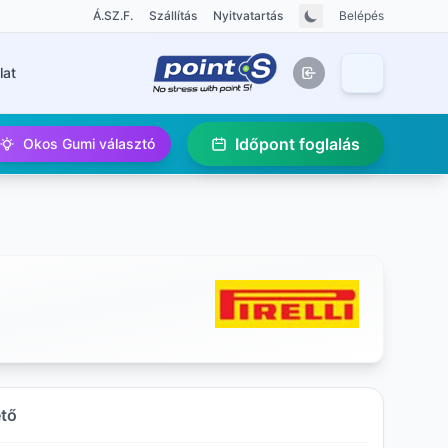
Á.SZ.F.
Szállítás
Nyitvatartás
Belépés
lat
Időpont foglalás
Okos Gumi választó
ető