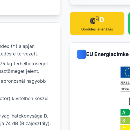
D
Gördülési ellenállás
ndex (Y) alapján
edésre tervezett.
EU Energiacímke
975 kg terhelhetőséget
ssztömeget jelent.
ál abroncsnál nagyobb
tor) kivitelben készül,
nyag-hatékonysága D,
a 74 dB (B zajosztály).