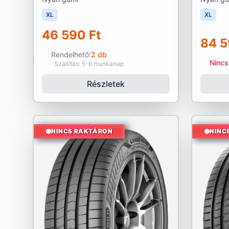
XL
XL
46 590 Ft
84 5
Rendelhető:
2 db
Nincs
Szállítás: 5-6 munkanap
Részletek
NINCS RAKTÁRON
NINC