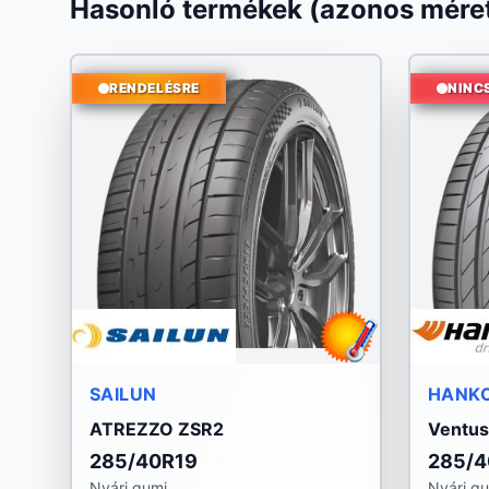
Hasonló termékek (azonos méret
RENDELÉSRE
NINC
SAILUN
HANK
ATREZZO ZSR2
Ventus
285/40R19
285/4
Nyári gumi
Nyári g