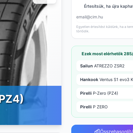
Értesítsük, ha újra kapha
Egyetlen értesítést küldünk, ha a ter
törlődik.
Ezek most elérhetők 28
Sailun
ATREZZO ZSR2
Hankook
Ventus S1 evo3 
Pirelli
P-Zero (PZ4)
(PZ4)
Pirelli
P ZERO
Összehasonlít