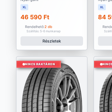
XL
XL
46 590 Ft
84 5
Rendelhető:
2 db
Rende
Szállítás: 5-6 munkanap
Száll
Részletek
NINCS RAKTÁRON
NINC