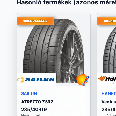
Hasonló termékek (azonos méret
RENDELÉSRE
REND
SAILUN
HANK
ATREZZO ZSR2
Ventus
285/40R19
285/4
Nyári gumi
Nyári g