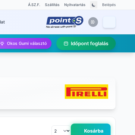
Á.SZ.F.
Szállítás
Nyitvatartás
Belépés
lat
Időpont foglalás
Okos Gumi választó
Kosárba