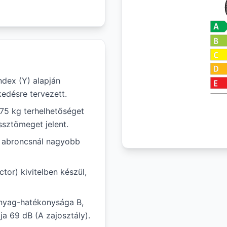
ndex (Y) alapján
edésre tervezett.
975 kg terhelhetőséget
ssztömeget jelent.
ál abroncsnál nagyobb
tor) kivitelben készül,
nyag-hatékonysága B,
ja 69 dB (A zajosztály).