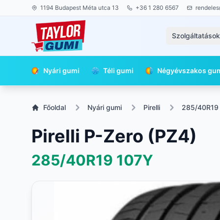
1194 Budapest Méta utca 13
+36 1 280 6567
rendeles
Szolgáltatáso
Nyári gumi
Téli gumi
Négyévszakos gu
Főoldal
Nyári gumi
Pirelli
285/40R19
Pirelli P-Zero (PZ4)
285/40R19
107Y