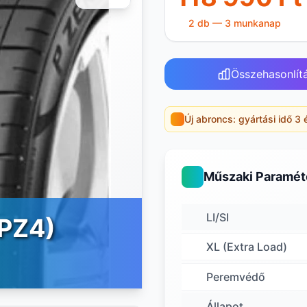
2 db — 3 munkanap
Összehasonlít
Új abroncs: gyártási idő 3 
Műszaki Paramét
LI/SI
(PZ4)
XL (Extra Load)
Peremvédő
Állapot