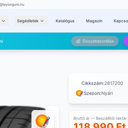
@taylorgumi.hu
k
Segédletek
Katalógus
Magazin
Kapcso
mi
Összehasonlítás
Cikkszám:
2817200
Szezon:
Nyári
Bruttó ár — Beszállítói raktár
118 990 Ft