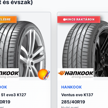
 és évszak)
ELÉSRE
NINCS RAKTÁRON
OOK
HANKOOK
 S1 evo3 K127
Ventus evo K137
0R19
285/40R19
umi
Nyári gumi