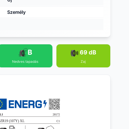
Személy
B
69 dB
Nedves tapadás
Zaj