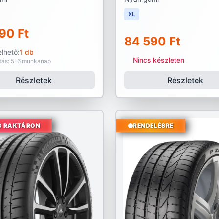
XL
90 Ft
84 590 Ft
lhető:
1 db
Nincs készleten
ítás: 5-6 munkanap
Részletek
Részletek
S RAKTÁRON
RENDELÉSRE