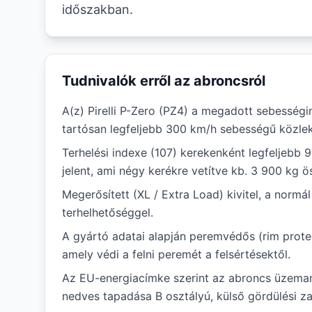
időszakban.
Tudnivalók erről az abroncsról
A(z) Pirelli P-Zero (PZ4) a megadott sebességi
tartósan legfeljebb 300 km/h sebességű közlek
Terhelési indexe (107) kerekenként legfeljebb 
jelent, ami négy kerékre vetítve kb. 3 900 kg ö
Megerősített (XL / Extra Load) kivitel, a norm
terhelhetőséggel.
A gyártó adatai alapján peremvédős (rim protec
amely védi a felni peremét a felsértésektől.
Az EU-energiacímke szerint az abroncs üzema
nedves tapadása B osztályú, külső gördülési za