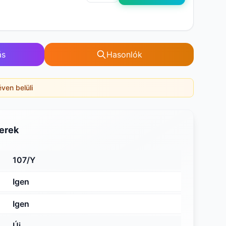
ás
Hasonlók
éven belüli
erek
107/Y
Igen
Igen
Új