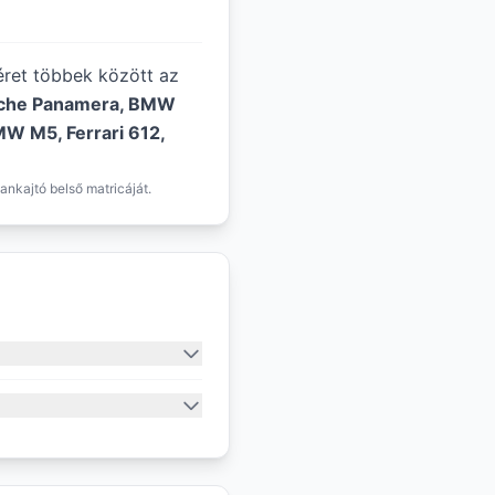
méret többek között az
sche Panamera, BMW
MW M5, Ferrari 612,
ankajtó belső matricáját.