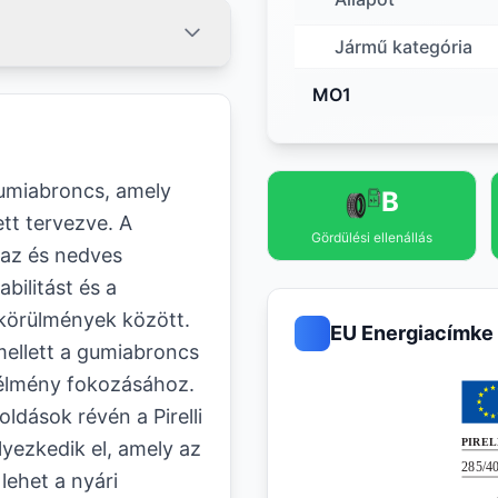
Jármű kategória
MO1
gumiabroncs, amely
B
ett tervezve. A
Gördülési ellenállás
raz és nedves
abilitást és a
körülmények között.
EU Energiacímke
mellett a gumiabroncs
 élmény fokozásához.
ldások révén a Pirelli
yezkedik el, amely az
lehet a nyári