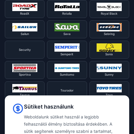
RoadX
Rotalla
Royal Black
Sailun
Sava
Sebring
Security
Semperit
Sonix
Sportiva
Sumitomo
Sunny
Tourador
Taurus
Toyo
Sütiket használunk
Tracmax
Tristar
Triangle
Weboldalunk sütiket használ a legjobb
felhasználói élmény biztosítása érdekében. A
sütik segítenek személyre szabni a tartalmat,
Viking
Voyager