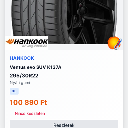
HANKOOK
Ventus evo SUV K137A
295/30R22
Nyári gumi
XL
100 890 Ft
Nincs készleten
Részletek