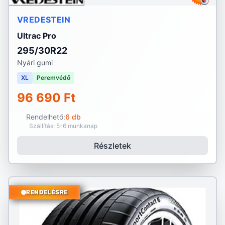
VREDESTEIN
Ultrac Pro
295/30R22
Nyári gumi
XL
Peremvédő
96 690 Ft
Rendelhető:
6 db
Szállítás: 5-6 munkanap
Részletek
RENDELÉSRE