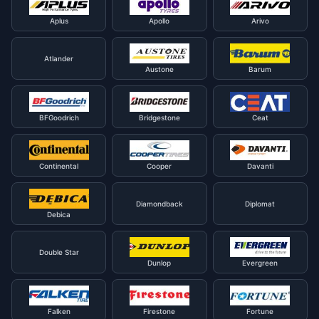
Aplus
Apollo
Arivo
Atlander
Austone
Barum
BFGoodrich
Bridgestone
Ceat
Continental
Cooper
Davanti
Diamondback
Diplomat
Debica
Double Star
Dunlop
Evergreen
Falken
Firestone
Fortune