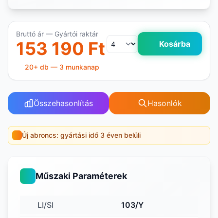
Bruttó ár — Gyártói raktár
153 190 Ft
Kosárba
20+ db — 3 munkanap
Összehasonlítás
Hasonlók
Új abroncs: gyártási idő 3 éven belüli
Műszaki Paraméterek
LI/SI
103/Y