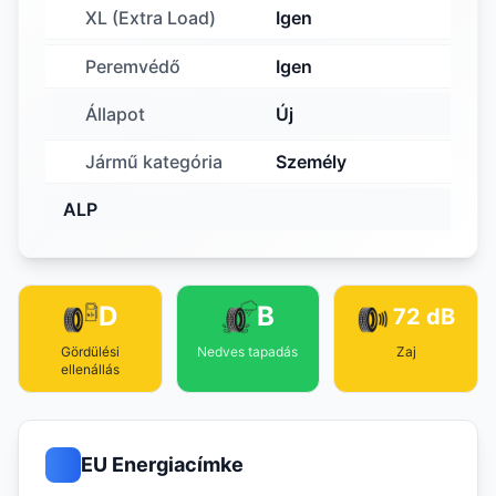
XL (Extra Load)
Igen
Peremvédő
Igen
Állapot
Új
Jármű kategória
Személy
ALP
D
B
72 dB
Gördülési
Nedves tapadás
Zaj
ellenállás
EU Energiacímke