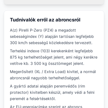
Tudnivalók erről az abroncsról
A(z) Pirelli P-Zero (PZ4) a megadott
sebességindex (Y) alapján tartósan legfeljebb
300 km/h sebességű közlekedésre tervezett.
Terhelési indexe (103) kerekenként legfeljebb
875 kg terhelhetőséget jelent, ami négy kerékre
vetítve kb. 3 500 kg össztömeget jelent.
Megerősített (XL / Extra Load) kivitel, a normál
abroncsnál nagyobb terhelhetőséggel.
A gyártó adatai alapján peremvédős (rim
protector) kivitelben készül, amely védi a felni
peremét a felsértésektől.
Az EU-energiacímke szerint az abroncs