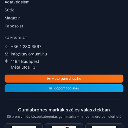
Adatvédelem
Sütik
Magazin
Kapcsolat
KAPCSOLAT
+36 1 280 6567
info@taylorgumi.hu
1194 Budapest
Méta utca 13.
🏍️ Motorgumishop.hu
📅 Időpont foglalás
Gumiabroncs márkák széles választékban
85 prémium és középkategóriás gumimárka – minden méretben elérhető