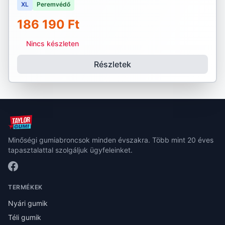
XL
Peremvédő
186 190 Ft
Nincs készleten
Részletek
Minőségi gumiabroncsok minden évszakra. Több mint 20 éves
tapasztalattal szolgáljuk ügyfeleinket.
TERMÉKEK
Nyári gumik
Téli gumik