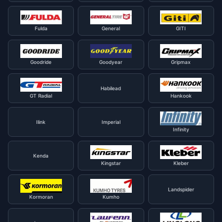
Fulda
General
GITI
Goodride
Goodyear
Gripmax
Habilead
GT Radial
Hankook
Ilink
Imperial
Infinity
Kenda
Kingstar
Kleber
Landspider
Kormoran
Kumho