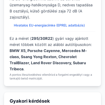
üzemanyag-hatékonysága D, nedves tapadása
B osztályú, külső gördülési zaja 72 dB (A
zajosztály).
Hivatalos EU-energiacímke (EPREL adatbázis)
Ez a méret (
295/30R22
) gyári vagy ajánlott
méret többek között az alábbi autótípusokon:
BMW X5, Porsche Cayenne, Mercedes M-
class, Ssang Yong Rexton, Chevrolet
TrailBlazer, Land Rover Discovery, Subaru
Tribeca
.
A pontos illeszkedéshez ellenőrizd a forgalmi engedélyt vagy a
tankajtó belső matricáját.
Gyakori kérdések