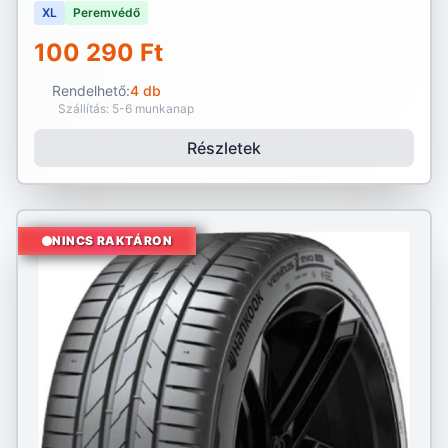
XL
Peremvédő
100 290 Ft
Rendelhető:
4 db
Szállítás: 5-6 munkanap
Részletek
NINCS RAKTÁRON