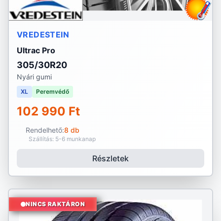
VREDESTEIN
Ultrac Pro
305/30R20
Nyári gumi
XL
Peremvédő
102 990 Ft
Rendelhető:
8 db
Szállítás: 5-6 munkanap
Részletek
NINCS RAKTÁRON