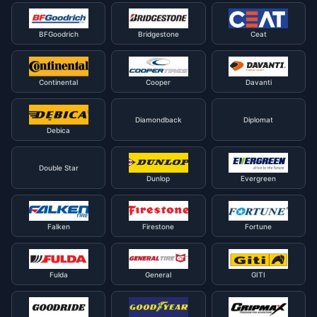
BFGoodrich
Bridgestone
Ceat
Continental
Cooper
Davanti
Diamondback
Diplomat
Debica
Double Star
Dunlop
Evergreen
Falken
Firestone
Fortune
Fulda
General
GITI