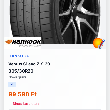
HANKOOK
Ventus S1 evo Z K129
305/30R20
Nyári gumi
XL
99 590 Ft
Nincs készleten