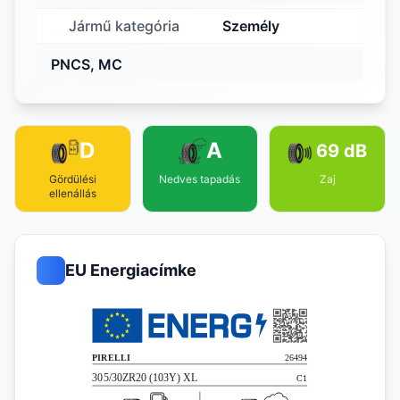
Jármű kategória
Személy
PNCS, MC
D
A
69 dB
Gördülési
Nedves tapadás
Zaj
ellenállás
EU Energiacímke