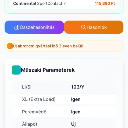
Continental
SportContact 7
115 390 Ft
Összehasonlítás
Hasonlók
Új abroncs: gyártási idő 3 éven belüli
Műszaki Paraméterek
LI/SI
103/Y
XL (Extra Load)
Igen
Peremvédő
Igen
Állapot
Új