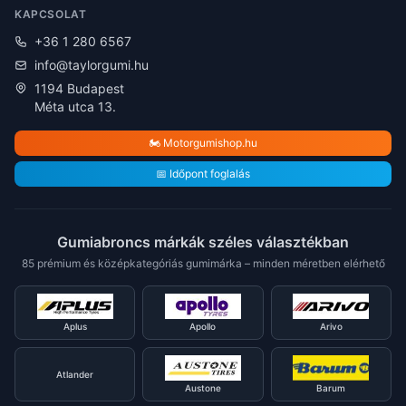
KAPCSOLAT
+36 1 280 6567
info@taylorgumi.hu
1194 Budapest
Méta utca 13.
🏍️ Motorgumishop.hu
📅 Időpont foglalás
Gumiabroncs márkák széles választékban
85 prémium és középkategóriás gumimárka – minden méretben elérhető
Aplus
Apollo
Arivo
Atlander
Austone
Barum