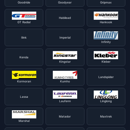
Goodride
Goodyear
Gripmax
Habilead
GT Radial
Hankook
Ilink
Imperial
Infinity
Kenda
Kingstar
Kleber
Landspider
Kormoran
Kumho
Lassa
Laufenn
Linglong
Matador
Maxtrek
Marshal