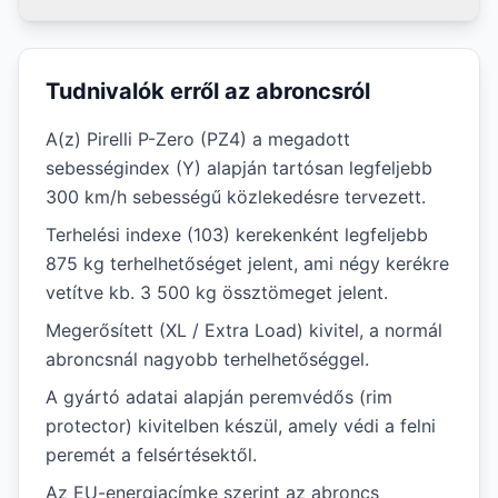
Tudnivalók erről az abroncsról
A(z) Pirelli P-Zero (PZ4) a megadott
sebességindex (Y) alapján tartósan legfeljebb
300 km/h sebességű közlekedésre tervezett.
Terhelési indexe (103) kerekenként legfeljebb
875 kg terhelhetőséget jelent, ami négy kerékre
vetítve kb. 3 500 kg össztömeget jelent.
Megerősített (XL / Extra Load) kivitel, a normál
abroncsnál nagyobb terhelhetőséggel.
A gyártó adatai alapján peremvédős (rim
protector) kivitelben készül, amely védi a felni
peremét a felsértésektől.
Az EU-energiacímke szerint az abroncs