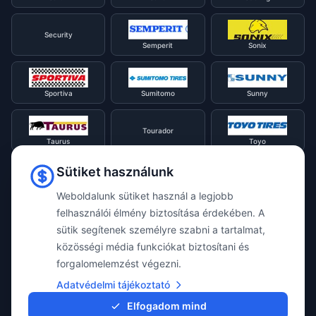
Security
Semperit
Sonix
Sportiva
Sumitomo
Sunny
Tourador
Taurus
Toyo
Sütiket használunk
Tracmax
Tristar
Triangle
Weboldalunk sütiket használ a legjobb
felhasználói élmény biztosítása érdekében. A
Viking
Voyager
sütik segítenek személyre szabni a tartalmat,
Uniroyal
közösségi média funkciókat biztosítani és
forgalomelemzést végezni.
Waterfall
Westlake
Adatvédelmi tájékoztató
Vredestein
Elfogadom mind