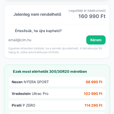
Legutóbbi ár (tájékoztató)
Jelenleg nem rendelhető
160 990 Ft
Értesítsük, ha újra kapható?
Kérem
Egyetlen értesítést küldünk, ha a termék újra elérhető. A feliratkozás 90
napig él, utána automatikusan törlődik.
Ezek most elérhetők 305/30R20 méretben
Nexen
N'FERA SPORT
68 990 Ft
Vredestein
Ultrac Pro
102 990 Ft
Pirelli
P ZERO
114 290 Ft