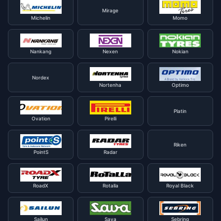
Mirage
Michelin
Momo
Nankang
Nexen
Nokian
Nordex
Nortenha
Optimo
Platin
Ovation
Pirelli
Riken
PointS
Radar
RoadX
Rotalla
Royal Black
Sailun
Sava
Sebring