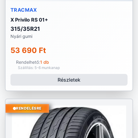
TRACMAX
X Privilo RS 01+
315/35R21
Nyári gumi
53 690 Ft
Rendelhető:
1 db
Szállítás: 5-6 munkanap
Részletek
RENDELÉSRE