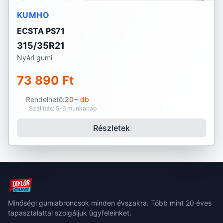
KUMHO
ECSTA PS71
315/35R21
Nyári gumi
73 890 Ft
Rendelhető:
20+ db
Szállítás: 5-6 munkanap
Részletek
Minőségi gumiabroncsok minden évszakra. Több mint 20 éves
tapasztalattal szolgáljuk ügyfeleinket.