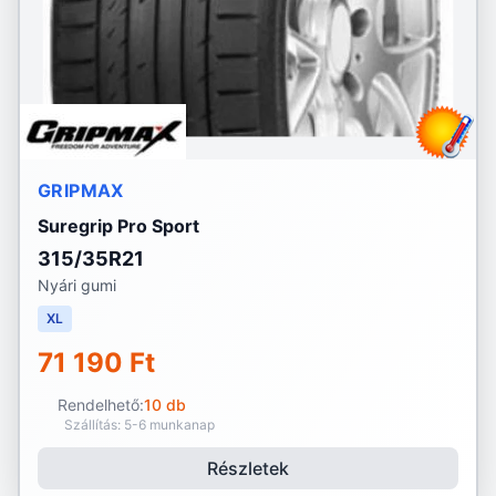
GRIPMAX
Suregrip Pro Sport
315/35R21
Nyári gumi
XL
71 190 Ft
Rendelhető:
10 db
Szállítás: 5-6 munkanap
Részletek