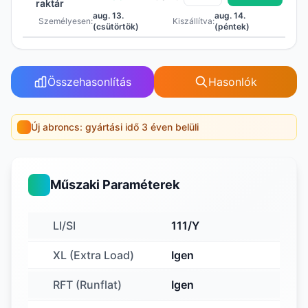
raktár
aug. 13.
aug. 14.
Személyesen:
Kiszállítva:
(csütörtök)
(péntek)
Összehasonlítás
Hasonlók
Új abroncs: gyártási idő 3 éven belüli
Műszaki Paraméterek
LI/SI
111/Y
XL (Extra Load)
Igen
RFT (Runflat)
Igen