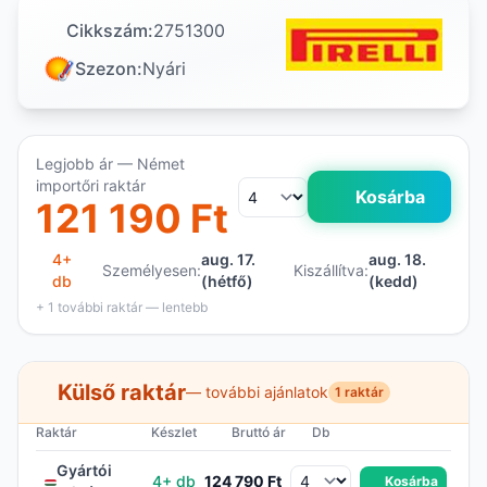
Cikkszám:
2751300
Szezon:
Nyári
Legjobb ár — Német
importőri raktár
Kosárba
121 190 Ft
4+
aug. 17.
aug. 18.
Személyesen:
Kiszállítva:
db
(hétfő)
(kedd)
+ 1 további raktár — lentebb
Külső raktár
— további ajánlatok
1 raktár
Raktár
Készlet
Bruttó ár
Db
Gyártói
4+ db
124 790 Ft
Kosárba