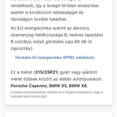
rendelkezik, így a levegő hirtelen elvesztése
esetén is korlátozott sebességgel és
távolságon tovább haladhat.
Az EU-energiacímke szerint az abroncs
üzemanyag-hatékonysága B, nedves tapadása
B osztályú, külső gördülési zaja 69 dB (A
zajosztály).
Hivatalos EU-energiacímke (EPREL adatbázis)
Ez a méret (
315/35R21
) gyári vagy ajánlott
méret többek között az alábbi autótípusokon:
Porsche Cayenne, BMW X5, BMW X6
.
A pontos illeszkedéshez ellenőrizd a forgalmi engedélyt vagy a
tankajtó belső matricáját.