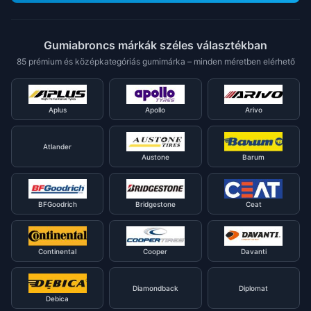
Gumiabroncs márkák széles választékban
85 prémium és középkategóriás gumimárka – minden méretben elérhető
Aplus
Apollo
Arivo
Atlander
Austone
Barum
BFGoodrich
Bridgestone
Ceat
Continental
Cooper
Davanti
Diamondback
Diplomat
Debica