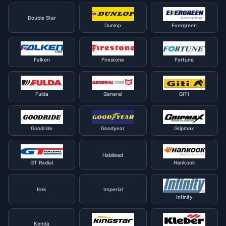
Double Star
Dunlop
Evergreen
Falken
Firestone
Fortune
Fulda
General
GITI
Goodride
Goodyear
Gripmax
Habilead
GT Radial
Hankook
Ilink
Imperial
Infinity
Kenda