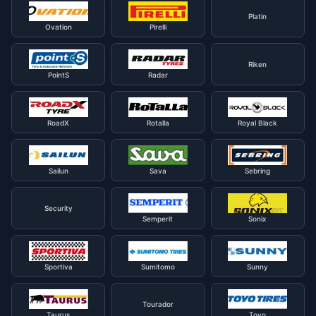
Platin
Ovation
Pirelli
Riken
PointS
Radar
RoadX
Rotalla
Royal Black
Sailun
Sava
Sebring
Security
Semperit
Sonix
Sportiva
Sumitomo
Sunny
Tourador
Taurus
Toyo