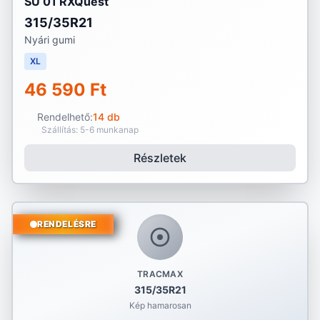
SU 01 RXQuest
315/35R21
Nyári gumi
XL
46 590 Ft
Rendelhető:
14 db
Szállítás: 5-6 munkanap
Részletek
RENDELÉSRE
TRACMAX
315/35R21
Kép hamarosan