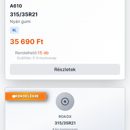
A610
315/35R21
Nyári gumi
XL
35 690 Ft
Rendelhető:
15 db
Szállítás: 5-6 munkanap
Részletek
RENDELÉSRE
ROADX
315/35R21
Kép hamarosan