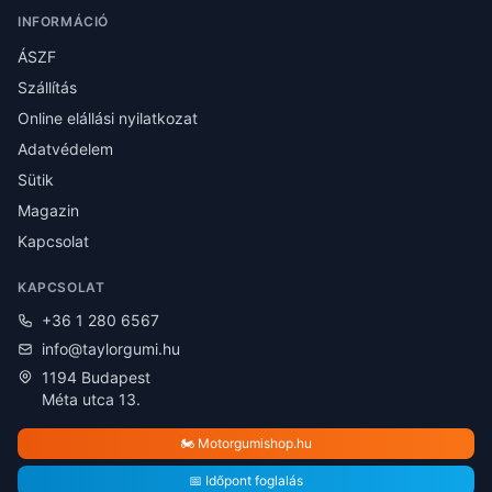
INFORMÁCIÓ
ÁSZF
Szállítás
Online elállási nyilatkozat
Adatvédelem
Sütik
Magazin
Kapcsolat
KAPCSOLAT
+36 1 280 6567
info@taylorgumi.hu
1194 Budapest
Méta utca 13.
🏍️ Motorgumishop.hu
📅 Időpont foglalás