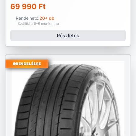
69 990 Ft
Rendelhető:
20+ db
Szállítás: 5-6 munkanap
Részletek
RENDELÉSRE