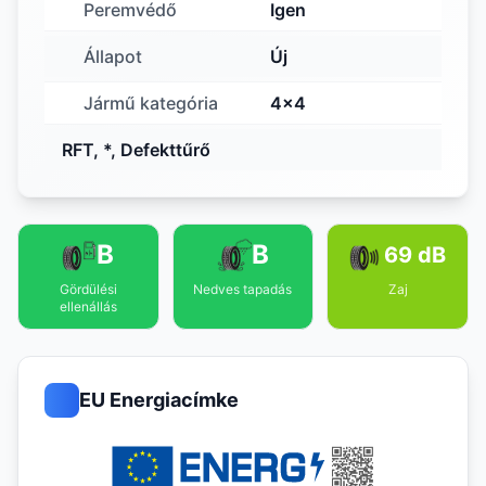
Peremvédő
Igen
Állapot
Új
Jármű kategória
4x4
RFT, *, Defekttűrő
B
B
69 dB
Gördülési
Nedves tapadás
Zaj
ellenállás
EU Energiacímke