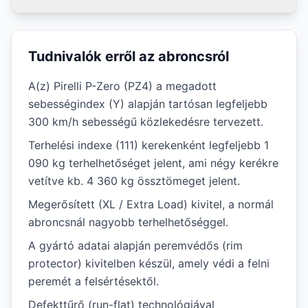
Tudnivalók erről az abroncsról
A(z) Pirelli P-Zero (PZ4) a megadott
sebességindex (Y) alapján tartósan legfeljebb
300 km/h sebességű közlekedésre tervezett.
Terhelési indexe (111) kerekenként legfeljebb 1
090 kg terhelhetőséget jelent, ami négy kerékre
vetítve kb. 4 360 kg össztömeget jelent.
Megerősített (XL / Extra Load) kivitel, a normál
abroncsnál nagyobb terhelhetőséggel.
A gyártó adatai alapján peremvédős (rim
protector) kivitelben készül, amely védi a felni
peremét a felsértésektől.
Defekttűrő (run-flat) technológiával