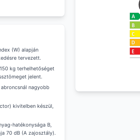
ndex (W) alapján
edésre tervezett.
 150 kg terhelhetőséget
ssztömeget jelent.
ál abroncsnál nagyobb
tor) kivitelben készül,
nyag-hatékonysága B,
ja 70 dB (A zajosztály).