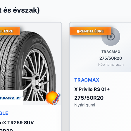
 és évszak)
ELÉSRE
RENDELÉSRE
TRACMAX
275/50R20
Kép hamarosan
TRACMAX
X Privilo RS 01+
275/50R20
Nyári gumi
GLE
teX TR259 SUV