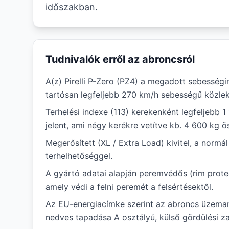
időszakban.
Tudnivalók erről az abroncsról
A(z) Pirelli P-Zero (PZ4) a megadott sebességi
tartósan legfeljebb 270 km/h sebességű közlek
Terhelési indexe (113) kerekenként legfeljebb 1
jelent, ami négy kerékre vetítve kb. 4 600 kg ö
Megerősített (XL / Extra Load) kivitel, a norm
terhelhetőséggel.
A gyártó adatai alapján peremvédős (rim protec
amely védi a felni peremét a felsértésektől.
Az EU-energiacímke szerint az abroncs üzema
nedves tapadása A osztályú, külső gördülési za