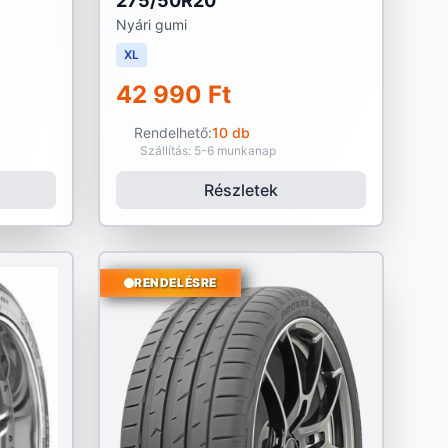
275/50R20
Nyári gumi
XL
42 990 Ft
Rendelhető:
10 db
Szállítás: 5-6 munkanap
Részletek
RENDELÉSRE