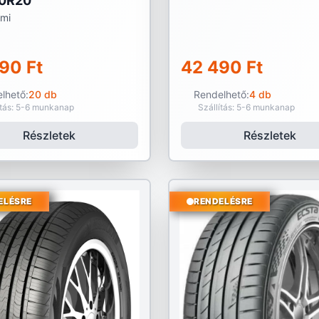
0R20
umi
90 Ft
42 490 Ft
lhető:
20 db
Rendelhető:
4 db
ítás: 5-6 munkanap
Szállítás: 5-6 munkanap
Részletek
Részletek
ELÉSRE
RENDELÉSRE