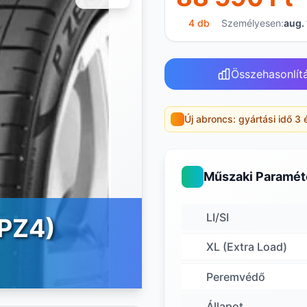
4 db
Személyesen:
aug. 
Összehasonlít
Új abroncs: gyártási idő 3 
Műszaki Paramét
LI/SI
(PZ4)
XL (Extra Load)
Peremvédő
Állapot