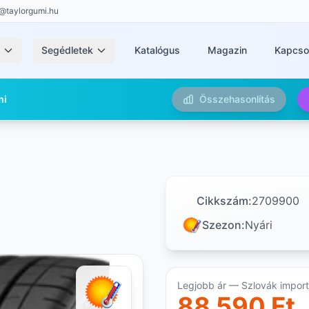
@taylorgumi.hu
k
Segédletek
Katalógus
Magazin
Kapcso
mi
Összehasonlítás
Cikkszám:
2709900
Szezon:
Nyári
Legjobb ár — Szlovák importő
88 590 Ft