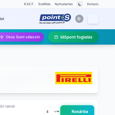
Á.SZ.F.
Szállítás
Nyitvatartás
Belépés
lat
Időpont foglalás
Okos Gumi választó
ri raktár
Kosárba