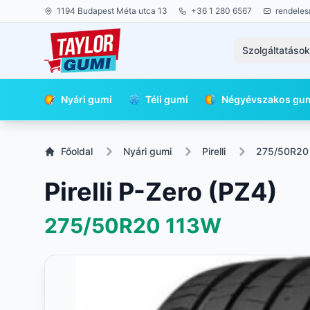
1194 Budapest Méta utca 13
+36 1 280 6567
rendeles
Szolgáltatáso
Nyári gumi
Téli gumi
Négyévszakos gu
Főoldal
Nyári gumi
Pirelli
275/50R20
Pirelli P-Zero (PZ4)
275/50R20
113W