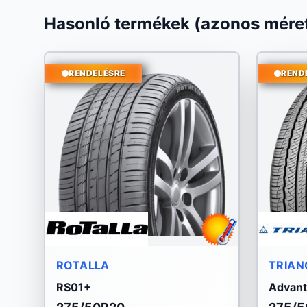
Hasonló termékek (azonos méret
RENDELÉSRE
REND
ROTALLA
TRIAN
RS01+
Advan