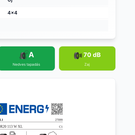
4x4
A
70 dB
Nedves tapadás
Zaj