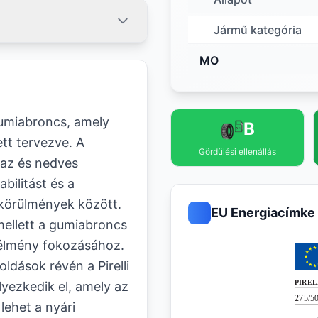
Jármű kategória
MO
gumiabroncs, amely
B
ett tervezve. A
Gördülési ellenállás
raz és nedves
abilitást és a
körülmények között.
EU Energiacímke
mellett a gumiabroncs
 élmény fokozásához.
ldások révén a Pirelli
yezkedik el, amely az
lehet a nyári