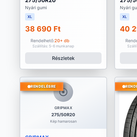
275/50R20
275/5
Nyári gumi
Nyári g
XL
XL
38 690 Ft
40 2
Rendelhető:
20+ db
Rende
Szállítás: 5-6 munkanap
Száll
Részletek
RENDELÉSRE
REND
GRIPMAX
275/50R20
Kép hamarosan