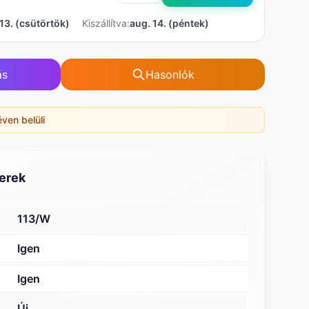
13. (csütörtök)
Kiszállítva:
aug. 14. (péntek)
ás
Hasonlók
éven belüli
erek
113/W
Igen
Igen
Új