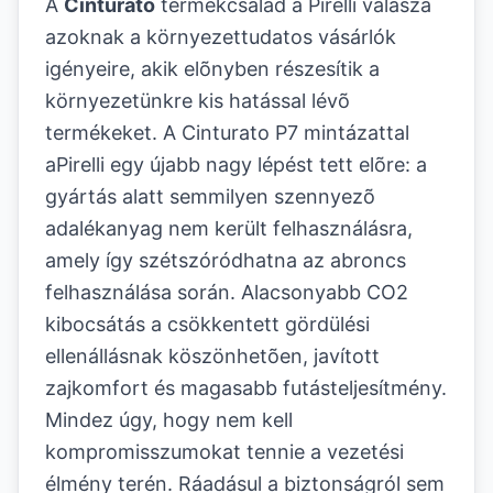
A
Cinturato
termékcsalád a Pirelli válasza
azoknak a környezettudatos vásárlók
igényeire, akik elõnyben részesítik a
környezetünkre kis hatással lévõ
termékeket. A Cinturato P7 mintázattal
aPirelli egy újabb nagy lépést tett elõre: a
gyártás alatt semmilyen szennyezõ
adalékanyag nem került felhasználásra,
amely így szétszóródhatna az abroncs
felhasználása során. Alacsonyabb CO2
kibocsátás a csökkentett gördülési
ellenállásnak köszönhetõen, javított
zajkomfort és magasabb futásteljesítmény.
Mindez úgy, hogy nem kell
kompromisszumokat tennie a vezetési
élmény terén. Ráadásul a biztonságról sem