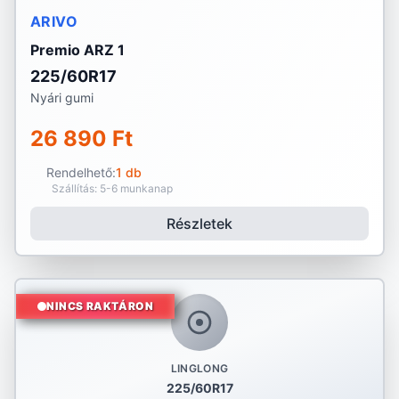
ARIVO
Premio ARZ 1
225/60R17
Nyári gumi
26 890 Ft
Rendelhető:
1 db
Szállítás: 5-6 munkanap
Részletek
NINCS RAKTÁRON
LINGLONG
225/60R17