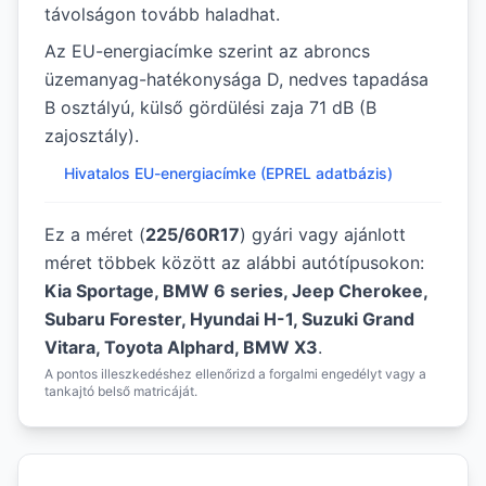
távolságon tovább haladhat.
Az EU-energiacímke szerint az abroncs
üzemanyag-hatékonysága D, nedves tapadása
B osztályú, külső gördülési zaja 71 dB (B
zajosztály).
Hivatalos EU-energiacímke (EPREL adatbázis)
Ez a méret (
225/60R17
) gyári vagy ajánlott
méret többek között az alábbi autótípusokon:
Kia Sportage, BMW 6 series, Jeep Cherokee,
Subaru Forester, Hyundai H-1, Suzuki Grand
Vitara, Toyota Alphard, BMW X3
.
A pontos illeszkedéshez ellenőrizd a forgalmi engedélyt vagy a
tankajtó belső matricáját.