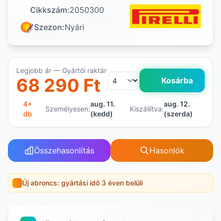
Cikkszám:
2050300
Szezon:
Nyári
Legjobb ár — Gyártói raktár
68 290 Ft
Kosárba
4+
aug. 11.
aug. 12.
Személyesen:
Kiszállítva:
db
(kedd)
(szerda)
Összehasonlítás
Hasonlók
Új abroncs: gyártási idő 3 éven belüli