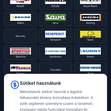
RoadX
Rotalla
Royal Black
Sailun
Sava
Sebring
Security
Semperit
Sonix
Sportiva
Sumitomo
Sunny
Tourador
Taurus
Toyo
Sütiket használunk
Tracmax
Tristar
Triangle
Weboldalunk sütiket használ a legjobb
felhasználói élmény biztosítása érdekében. A
sütik segítenek személyre szabni a tartalmat,
Viking
Voyager
Uniroyal
közösségi média funkciókat biztosítani és