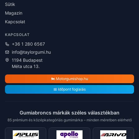
Sütik
Magazin
Kapcsolat
KAPCSOLAT
+36 1 280 6567
info@taylorgumi.hu
1194 Budapest
Méta utca 13.
🏍️ Motorgumishop.hu
📅 Időpont foglalás
Gumiabroncs márkák széles választékban
85 prémium és középkategóriás gumimárka – minden méretben elérhető