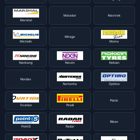
Matador
Maxtrek
Marshal
Mirage
Michelin
Momo
Nankang
Nexen
Nokian
Nordex
Nortenha
Optimo
Platin
Ovation
Pirelli
Riken
PointS
Radar