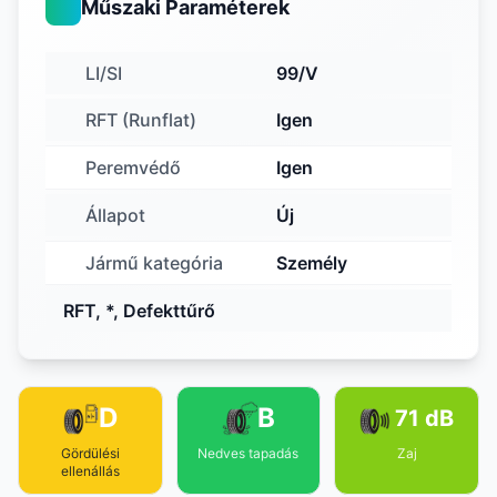
Műszaki Paraméterek
LI/SI
99/V
RFT (Runflat)
Igen
Peremvédő
Igen
Állapot
Új
Jármű kategória
Személy
RFT, *, Defekttűrő
D
B
71 dB
Gördülési
Nedves tapadás
Zaj
ellenállás