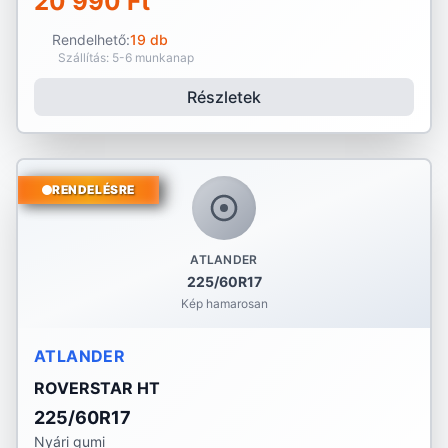
20 990 Ft
Rendelhető:
19 db
Szállítás: 5-6 munkanap
Részletek
RENDELÉSRE
ATLANDER
225/60R17
Kép hamarosan
ATLANDER
ROVERSTAR HT
225/60R17
Nyári gumi