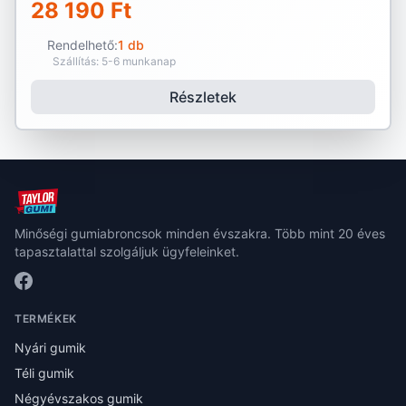
28 190 Ft
Rendelhető:
1 db
Szállítás: 5-6 munkanap
Részletek
Minőségi gumiabroncsok minden évszakra. Több mint 20 éves
tapasztalattal szolgáljuk ügyfeleinket.
TERMÉKEK
Nyári gumik
Téli gumik
Négyévszakos gumik