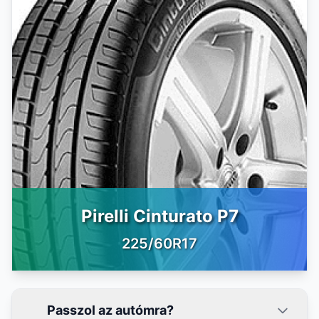
Pirelli Cinturato P7
225/60R17
Passzol az autómra?