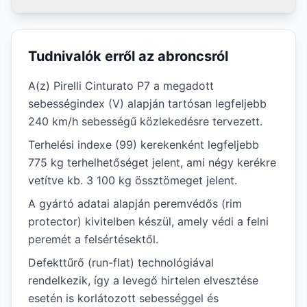
Tudnivalók erről az abroncsról
A(z) Pirelli Cinturato P7 a megadott
sebességindex (V) alapján tartósan legfeljebb
240 km/h sebességű közlekedésre tervezett.
Terhelési indexe (99) kerekenként legfeljebb
775 kg terhelhetőséget jelent, ami négy kerékre
vetítve kb. 3 100 kg össztömeget jelent.
A gyártó adatai alapján peremvédős (rim
protector) kivitelben készül, amely védi a felni
peremét a felsértésektől.
Defekttűrő (run-flat) technológiával
rendelkezik, így a levegő hirtelen elvesztése
esetén is korlátozott sebességgel és