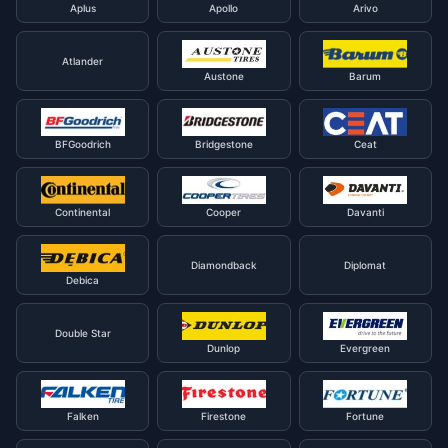
Aplus
Apollo
Arivo
Atlander
Austone
Barum
BFGoodrich
Bridgestone
Ceat
Continental
Cooper
Davanti
Diamondback
Diplomat
Debica
Double Star
Dunlop
Evergreen
Falken
Firestone
Fortune