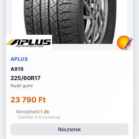
APLUS
A919
225/60R17
Nyári gumi
23 790 Ft
Rendelhető:
1 db
Szállítás: 5-6 munkanap
Részletek