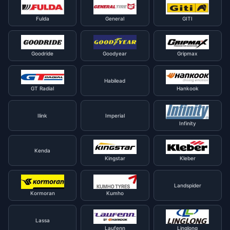
Fulda
General
GITI
Goodride
Goodyear
Gripmax
Habilead
GT Radial
Hankook
Ilink
Imperial
Infinity
Kenda
Kingstar
Kleber
Landspider
Kormoran
Kumho
Lassa
Laufenn
Linglong