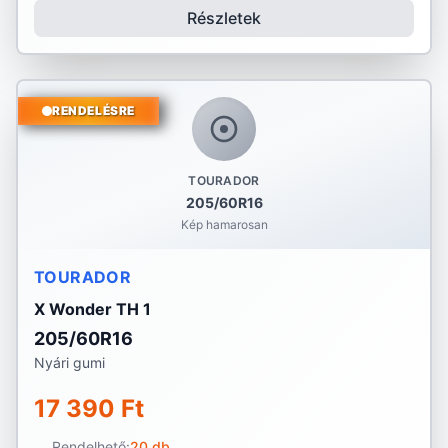
Részletek
RENDELÉSRE
TOURADOR
205/60R16
Kép hamarosan
TOURADOR
X Wonder TH 1
205/60R16
Nyári gumi
17 390 Ft
Rendelhető:
20 db