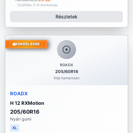
Szállítás: 5-6 munkanap
Részletek
RENDELÉSRE
ROADX
205/60R16
Kép hamarosan
ROADX
H 12 RXMotion
205/60R16
Nyári gumi
XL