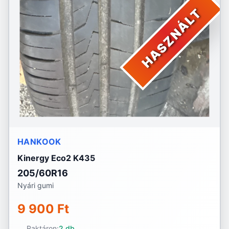
HASZNÁLT
HANKOOK
Kinergy Eco2 K435
205/60R16
Nyári gumi
9 900 Ft
Raktáron:
2 db