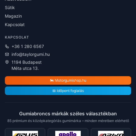
Sütik
Magazin
Kapcsolat
KAPCSOLAT
+36 1 280 6567
info@taylorgumi.hu
1194 Budapest
Méta utca 13.
🏍️ Motorgumishop.hu
📅 Időpont foglalás
Gumiabroncs márkák széles választékban
85 prémium és középkategóriás gumimárka – minden méretben elérhető