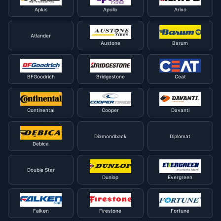
Aplus
Apollo
Arivo
Atlander
Austone
Barum
BFGoodrich
Bridgestone
Ceat
Continental
Cooper
Davanti
Diamondback
Diplomat
Debica
Double Star
Dunlop
Evergreen
Falken
Firestone
Fortune