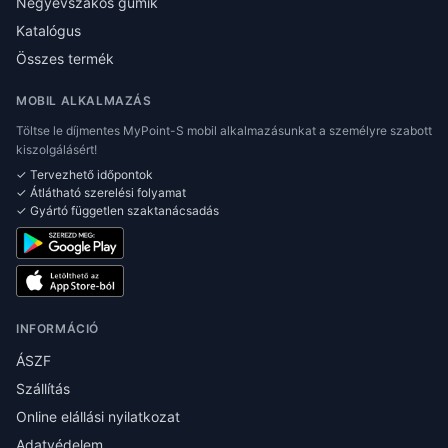
Négyévszakos gumik
Katalógus
Összes termék
MOBIL ALKALMAZÁS
Töltse le díjmentes MyPoint-S mobil alkalmazásunkat a személyre szabott
kiszolgálásért!
✓ Tervezhető időpontok
✓ Átlátható szerelési folyamat
✓ Gyártó független szaktanácsadás
INFORMÁCIÓ
ÁSZF
Szállítás
Online elállási nyilatkozat
Adatvédelem