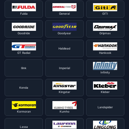
Fulda
General
GITI
Goodride
Goodyear
Gripmax
Habilead
GT Radial
Hankook
Ilink
Imperial
Infinity
Kenda
Kingstar
Kleber
Landspider
Kormoran
Kumho
Lassa