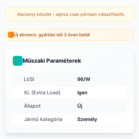
Alacsony készlet - sajnos csak párosan választhatók.
Új abroncs: gyártási idő 3 éven belüli
Műszaki Paraméterek
LI/SI
96/W
XL (Extra Load)
Igen
Állapot
Új
Jármű kategória
Személy