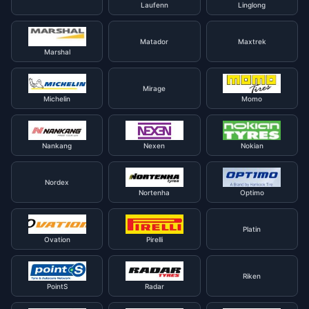
Laufenn
Linglong
Matador
Maxtrek
Marshal
Mirage
Michelin
Momo
Nankang
Nexen
Nokian
Nordex
Nortenha
Optimo
Platin
Ovation
Pirelli
Riken
PointS
Radar