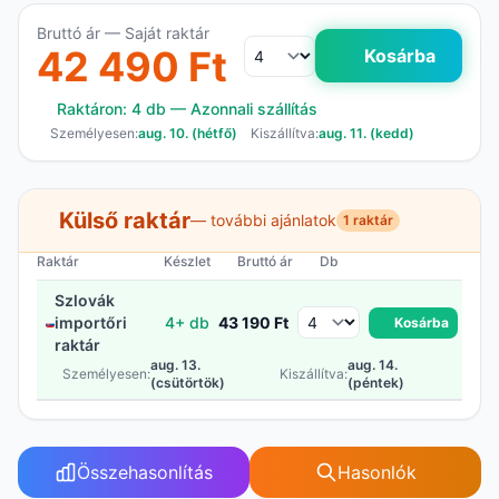
Bruttó ár — Saját raktár
42 490 Ft
Kosárba
Raktáron: 4 db — Azonnali szállítás
Személyesen:
aug. 10. (hétfő)
Kiszállítva:
aug. 11. (kedd)
Külső raktár
— további ajánlatok
1 raktár
Raktár
Készlet
Bruttó ár
Db
Szlovák
importőri
4+ db
43 190 Ft
Kosárba
raktár
aug. 13.
aug. 14.
Személyesen:
Kiszállítva:
(csütörtök)
(péntek)
Összehasonlítás
Hasonlók