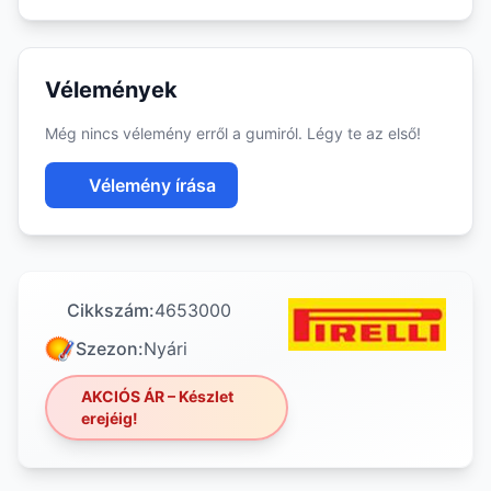
Vélemények
Még nincs vélemény erről a gumiról. Légy te az első!
Vélemény írása
Cikkszám:
4653000
Szezon:
Nyári
AKCIÓS ÁR – Készlet
erejéig!