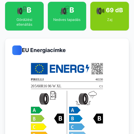
B
B
69 dB
Gördülési
Nedves tapadás
Zaj
ellenállás
EU Energiacímke