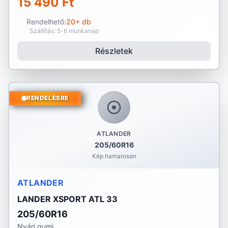
15 490 Ft
Rendelhető:
20+ db
Szállítás: 5-6 munkanap
Részletek
RENDELÉSRE
ATLANDER
205/60R16
Kép hamarosan
ATLANDER
LANDER XSPORT ATL 33
205/60R16
Nyári gumi