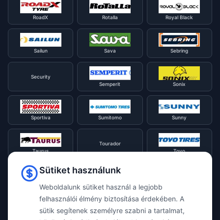
RoadX
Rotalla
Royal Black
Sailun
Sava
Sebring
Security
Semperit
Sonix
Sportiva
Sumitomo
Sunny
Tourador
Taurus
Toyo
Sütiket használunk
Tracmax
Tristar
Triangle
Weboldalunk sütiket használ a legjobb
felhasználói élmény biztosítása érdekében. A
sütik segítenek személyre szabni a tartalmat,
Viking
Voyager
Uniroyal