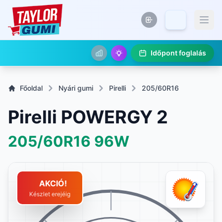
Időpont foglalás
Főoldal
Nyári gumi
Pirelli
205/60R16
Pirelli POWERGY 2
205/60R16
96W
AKCIÓ!
Készlet erejéig