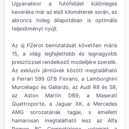
Ugyanakkor a futófelület különleges
keveréke már az elsõ kilométerek során, az
abroncs hideg állapotában is optimális
teljesítményt nyújt.
Az új PZerot bemutatását követõen máris
15, a világ legfejlettebb és legnagyobb
presztízzsel rendelkezõ modelljére szerelik.
Az exkluzív jármûvek között megtalálható
a Ferrari 599 GTB Fiorano, a Lamborghini
Murciélago és Gallardo, az Audi R8 és S8,
az Aston Martin DB9, a Maserati
Quattroporte, a Jaguar XK, a Mercedes
AMG sorozatának tagjai, s emellett
hamarosan megtalálható lesz az Alfa
Romeo 8C Competizione, valamint a