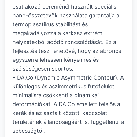
csatlakozó pereménél használt speciális
nano-összetevõk használata garantálja a
termoplasztikus stabilitást és
megakadályozza a karkasz extrém
helyzetekbõl adódó roncsolódását. Ez a
fejlesztés teszi lehetõvé, hogy az abroncs
egyszerre lehessen kényelmes és
szélsõségesen sportos.
• DA.Co (Dynamic Asymmetric Contour). A
különleges és aszimmetrikus futófelület
minimálisra csökkenti a dinamikai
deformációkat. A DA.Co emellett felelõs a
kerék és az aszfalt közötti kapcsolat
területének állandóságáért is, függetlenül a
sebességtõl.