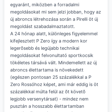
egyaránt, miközben a forradalmi
megoldásokat mi sem jelzi jobban, hogy az
új abroncs létrehozása során a Pirelli öt új
megoldást szabadalmaztatott.
A 24 hónap alatt, különleges figyelemmel
kifejlesztett P Zero így a modern kor
legerõsebb és legújabb technikai
megoldásokat felvonultató sportkocsik
tökéletes társává vált. Mindemellett az új
abroncs élettartama is növekedett
(egészen pontosan 25 százalékkal a P
Zero Rossóhoz képet, ami már eddig is öt
százalékkal múlta felül az õt követõ
legjobb versenytársat) - mindez nem
pusztán a hosszabb élettartamban