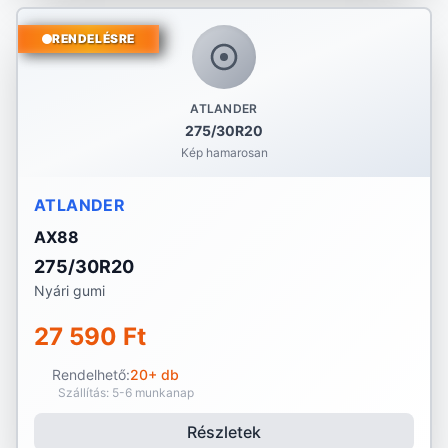
RENDELÉSRE
ATLANDER
275/30R20
Kép hamarosan
ATLANDER
AX88
275/30R20
Nyári gumi
27 590 Ft
Rendelhető:
20+ db
Szállítás: 5-6 munkanap
Részletek