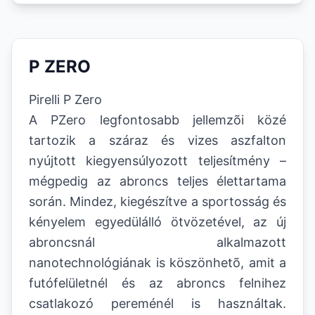
P ZERO
Pirelli P Zero
A PZero legfontosabb jellemzõi közé
tartozik a száraz és vizes aszfalton
nyújtott kiegyensúlyozott teljesítmény –
mégpedig az abroncs teljes élettartama
során. Mindez, kiegészítve a sportosság és
kényelem egyedülálló ötvözetével, az új
abroncsnál alkalmazott
nanotechnológiának is köszönhetõ, amit a
futófelületnél és az abroncs felnihez
csatlakozó pereménél is használtak.