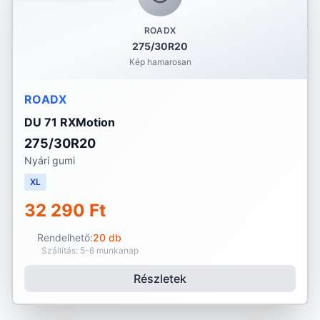
ROADX
275/30R20
Kép hamarosan
ROADX
DU 71 RXMotion
275/30R20
Nyári gumi
XL
32 290 Ft
Rendelhető:
20 db
Szállítás: 5-6 munkanap
Részletek