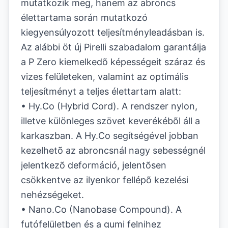
mutatkozik meg, hanem az abroncs
élettartama során mutatkozó
kiegyensúlyozott teljesítményleadásban is.
Az alábbi öt új Pirelli szabadalom garantálja
a P Zero kiemelkedõ képességeit száraz és
vizes felületeken, valamint az optimális
teljesítményt a teljes élettartam alatt:
• Hy.Co (Hybrid Cord). A rendszer nylon,
illetve különleges szövet keverékébõl áll a
karkaszban. A Hy.Co segítségével jobban
kezelhetõ az abroncsnál nagy sebességnél
jelentkezõ deformáció, jelentõsen
csökkentve az ilyenkor fellépõ kezelési
nehézségeket.
• Nano.Co (Nanobase Compound). A
futófelületben és a gumi felnihez