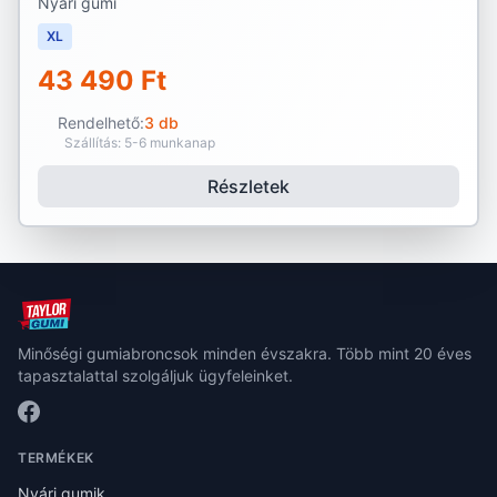
Nyári gumi
XL
43 490 Ft
Rendelhető:
3 db
Szállítás: 5-6 munkanap
Részletek
Minőségi gumiabroncsok minden évszakra. Több mint 20 éves
tapasztalattal szolgáljuk ügyfeleinket.
TERMÉKEK
Nyári gumik