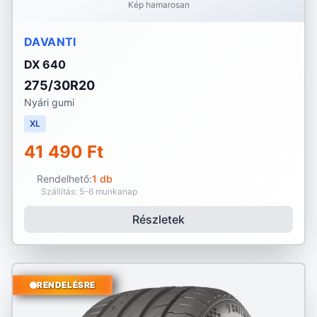
Kép hamarosan
DAVANTI
DX 640
275/30R20
Nyári gumi
XL
41 490 Ft
Rendelhető:
1 db
Szállítás: 5-6 munkanap
Részletek
RENDELÉSRE