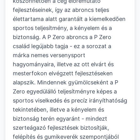
köszönhetõen a cég elõremutató
fejlesztéseinek, így az abroncs teljes
élettartama alatt garantált a kiemelkedõen
sportos teljesítmény, a kényelem és a
biztonság. A P Zero abroncs a P Zero
család legújabb tagja - ez a sorozat a
márka nemes versenysport
hagyományaira, illetve az ott elvárt és
mesterfokon elvégzett fejlesztéseken
alapszik. Mindennek gyümölcseként a P
Zero egyedülálló teljesítményre képes a
sportos viselkedés és precíz irányíthatóság
tekintetében, illetve a kényelem és
biztonság terén egyaránt - mindezt
szerteágazó fejlesztések biztosítják,
felépítés és gumikeverék szempontjából