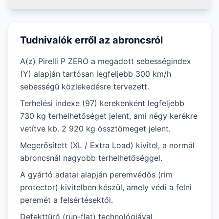
Tudnivalók erről az abroncsról
A(z) Pirelli P ZERO a megadott sebességindex
(Y) alapján tartósan legfeljebb 300 km/h
sebességű közlekedésre tervezett.
Terhelési indexe (97) kerekenként legfeljebb
730 kg terhelhetőséget jelent, ami négy kerékre
vetítve kb. 2 920 kg össztömeget jelent.
Megerősített (XL / Extra Load) kivitel, a normál
abroncsnál nagyobb terhelhetőséggel.
A gyártó adatai alapján peremvédős (rim
protector) kivitelben készül, amely védi a felni
peremét a felsértésektől.
Defekttűrő (run-flat) technológiával