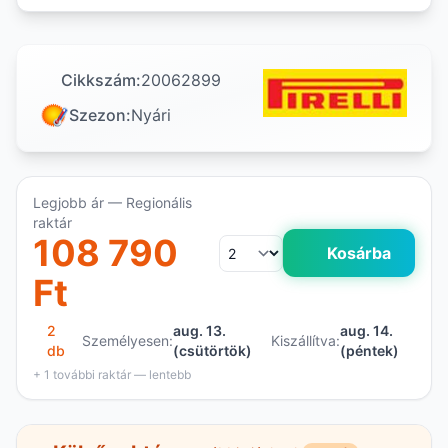
Cikkszám:
20062899
Szezon:
Nyári
Legjobb ár — Regionális
raktár
108 790
Kosárba
Ft
2
aug. 13.
aug. 14.
Személyesen:
Kiszállítva:
db
(csütörtök)
(péntek)
+ 1 további raktár — lentebb