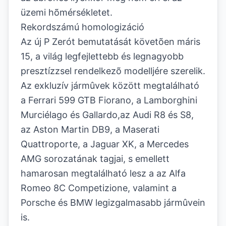
üzemi hõmérsékletet.
Rekordszámú homologizáció
Az új P Zerót bemutatását követõen máris
15, a világ legfejlettebb és legnagyobb
presztízzsel rendelkezõ modelljére szerelik.
Az exkluzív jármûvek között megtalálható
a Ferrari 599 GTB Fiorano, a Lamborghini
Murciélago és Gallardo,az Audi R8 és S8,
az Aston Martin DB9, a Maserati
Quattroporte, a Jaguar XK, a Mercedes
AMG sorozatának tagjai, s emellett
hamarosan megtalálható lesz a az Alfa
Romeo 8C Competizione, valamint a
Porsche és BMW legizgalmasabb jármûvein
is.