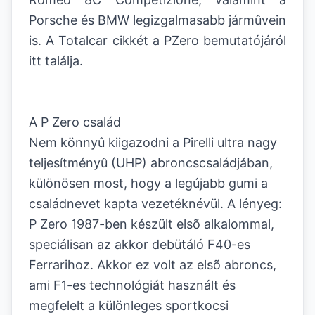
Porsche és BMW legizgalmasabb jármûvein
is. A Totalcar cikkét a PZero bemutatójáról
itt találja.
A P Zero család
Nem könnyû kiigazodni a Pirelli ultra nagy
teljesítményû (UHP) abroncscsaládjában,
különösen most, hogy a legújabb gumi a
családnevet kapta vezetéknévül. A lényeg:
P Zero 1987-ben készült elsõ alkalommal,
speciálisan az akkor debütáló F40-es
Ferrarihoz. Akkor ez volt az elsõ abroncs,
ami F1-es technológiát használt és
megfelelt a különleges sportkocsi