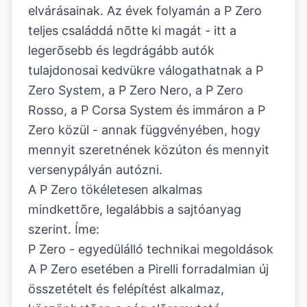
elvárásainak. Az évek folyamán a P Zero
teljes családdá nõtte ki magát - itt a
legerõsebb és legdrágább autók
tulajdonosai kedvükre válogathatnak a P
Zero System, a P Zero Nero, a P Zero
Rosso, a P Corsa System és immáron a P
Zero közül - annak függvényében, hogy
mennyit szeretnének közúton és mennyit
versenypályán autózni.
A P Zero tökéletesen alkalmas
mindkettõre, legalábbis a sajtóanyag
szerint. Íme:
P Zero - egyedülálló technikai megoldások
A P Zero esetében a Pirelli forradalmian új
összetételt és felépítést alkalmaz,