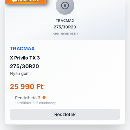
RENDELÉSRE
TRACMAX
275/30R20
Kép hamarosan
TRACMAX
X Privilo TX 3
275/30R20
Nyári gumi
25 990 Ft
Rendelhető:
3 db
Szállítás: 5-6 munkanap
Részletek