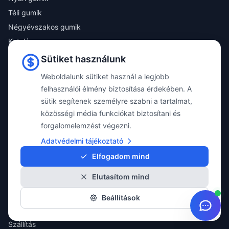
Téli gumik
Négyévszakos gumik
Katalógus
Összes termék
Sütiket használunk
Weboldalunk sütiket használ a legjobb
MOBIL ALKALMAZÁS
felhasználói élmény biztosítása érdekében. A
Töltse le díjmentes MyPoint-S mobil alkalmazásunkat a személyre szabott
sütik segítenek személyre szabni a tartalmat,
kiszolgálásért!
közösségi média funkciókat biztosítani és
✓ Tervezhető időpontok
✓ Átlátható szerelési folyamat
forgalomelemzést végezni.
✓ Gyártó független szaktanácsadás
Adatvédelmi tájékoztató
Elfogadom mind
Elutasítom mind
INFORMÁCIÓ
Beállítások
ÁSZF
Szállítás