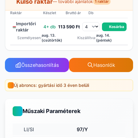
Külső raktár
— további ajánlatok
1 raktár
Raktár
Készlet
Bruttó ár
Db
Importőri
4+ db
113 590 Ft
Kosárba
raktár
aug. 13.
aug. 14.
Személyesen:
Kiszállítva:
(csütörtök)
(péntek)
Összehasonlítás
Hasonlók
Új abroncs: gyártási idő 3 éven belüli
Műszaki Paraméterek
LI/SI
97/Y