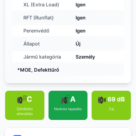
XL (Extra Load)
Igen
RFT (Runflat)
Igen
Peremvédő
Igen
Állapot
Új
Jármű kategória
Személy
*MOE, Defekttűrő
C
A
69 dB
Gördülési
Nedves tapadás
Zaj
ellenállás