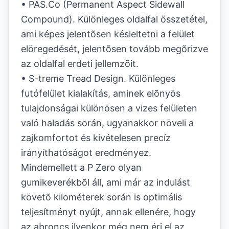
• PAS.Co (Permanent Aspect Sidewall
Compound). Különleges oldalfal összetétel,
ami képes jelentõsen késleltetni a felület
elöregedését, jelentõsen tovább megõrizve
az oldalfal erdeti jellemzõit.
• S-treme Tread Design. Különleges
futófelület kialakítás, aminek elõnyös
tulajdonságai különösen a vizes felületen
való haladás során, ugyanakkor növeli a
zajkomfortot és kivételesen precíz
irányíthatóságot eredményez.
Mindemellett a P Zero olyan
gumikeverékbõl áll, ami már az indulást
követõ kilométerek során is optimális
teljesítményt nyújt, annak ellenére, hogy
az abroncs ilyenkor még nem éri el az