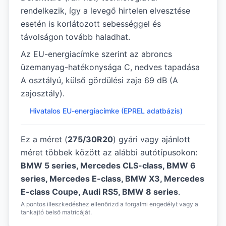
rendelkezik, így a levegő hirtelen elvesztése
esetén is korlátozott sebességgel és
távolságon tovább haladhat.
Az EU-energiacímke szerint az abroncs
üzemanyag-hatékonysága C, nedves tapadása
A osztályú, külső gördülési zaja 69 dB (A
zajosztály).
Hivatalos EU-energiacímke (EPREL adatbázis)
Ez a méret (
275/30R20
) gyári vagy ajánlott
méret többek között az alábbi autótípusokon:
BMW 5 series, Mercedes CLS-class, BMW 6
series, Mercedes E-class, BMW X3, Mercedes
E-class Coupe, Audi RS5, BMW 8 series
.
A pontos illeszkedéshez ellenőrizd a forgalmi engedélyt vagy a
tankajtó belső matricáját.