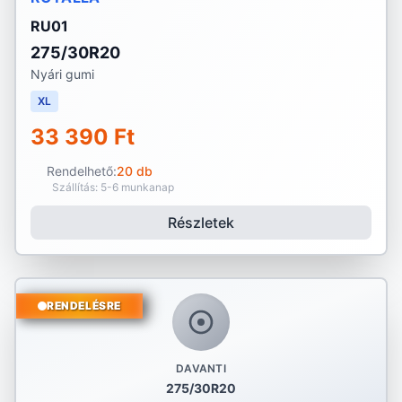
RU01
275/30R20
Nyári gumi
XL
33 390 Ft
Rendelhető:
20 db
Szállítás: 5-6 munkanap
Részletek
RENDELÉSRE
DAVANTI
275/30R20