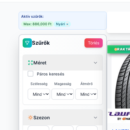
Aktív szűrők:
Max: 886,000 Ft
Nyári
×
Szűrők
Törlés
RAKT
Méret
Páros keresés
Szélesség
Magasság
Átmérő
Szezon