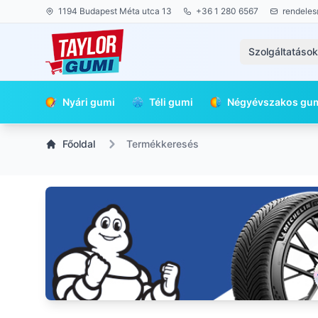
1194 Budapest Méta utca 13
+36 1 280 6567
rendeles
Szolgáltatáso
Nyári gumi
Téli gumi
Négyévszakos gu
Főoldal
Termékkeresés