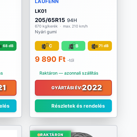
LAUFENN
LK01
205/65R15
94H
670 kg/kerék
·
max. 210 km/h
Nyári gumi
C
B
68 dB
71 dB
9 890 Ft
-tól
ás
Raktáron — azonnali szállítás
21
2022
GYÁRTÁSI ÉV:
elés
Részletek és rendelés
RAKTÁRON