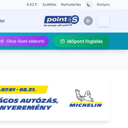
Á.SZ.F.
Szállítás
Nyitvatartás
Belépés
lat
Időpont foglalás
Okos Gumi választó