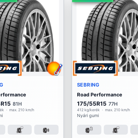
NG
SEBRING
erformance
Road Performance
5R15
175/55R15
81H
77H
rék
·
max. 210 km/h
412 kg/kerék
·
max. 210 km/h
mi
Nyári gumi