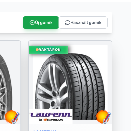
Új gumik
Használt gumik
RAKTÁRON