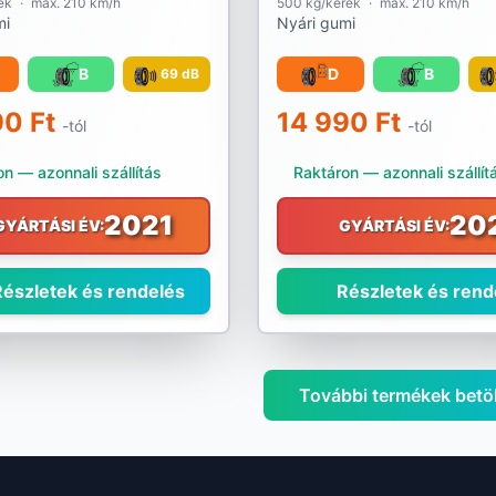
ék
·
max. 210 km/h
500 kg/kerék
·
max. 210 km/h
mi
Nyári gumi
B
D
B
69 dB
90 Ft
14 990 Ft
-tól
-tól
n — azonnali szállítás
Raktáron — azonnali szállít
2021
20
GYÁRTÁSI ÉV:
GYÁRTÁSI ÉV:
észletek és rendelés
Részletek és rend
További termékek betö