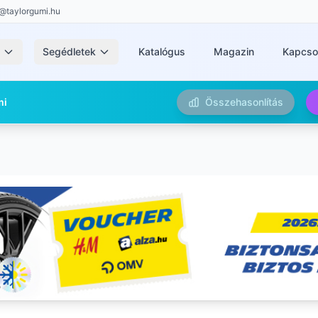
@taylorgumi.hu
k
Segédletek
Katalógus
Magazin
Kapcso
mi
Összehasonlítás