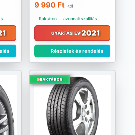
9 990 Ft
-tól
ás
Raktáron — azonnali szállítás
21
2021
GYÁRTÁSI ÉV:
elés
Részletek és rendelés
RAKTÁRON