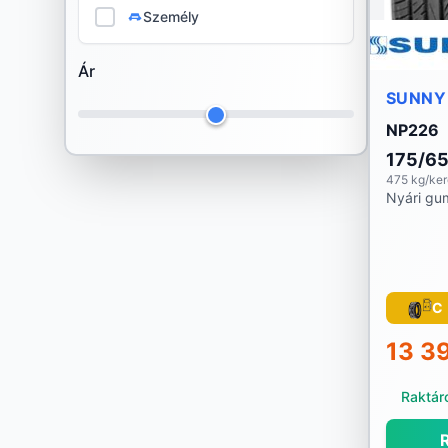
Személy
Habilead
Ár
Hankook
SUNNY
Ilink
NP226
Imperial
175/6
475 kg/ke
Nyári gu
Infinity
Kenda
Kingstar
C
Kleber
13 3
Kormoran
Raktáro
Kumho
R