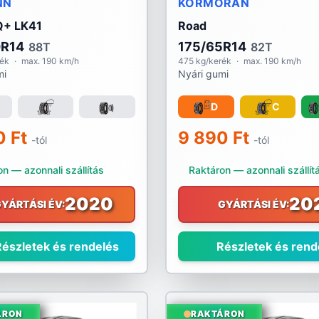
NN
KORMORAN
Q+ LK41
Road
0R14
175/65R14
88T
82T
rék
·
max. 190 km/h
475 kg/kerék
·
max. 190 km/h
mi
Nyári gumi
D
C
0 Ft
9 890 Ft
-tól
-tól
n — azonnali szállítás
Raktáron — azonnali szállít
2020
20
YÁRTÁSI ÉV:
GYÁRTÁSI ÉV:
észletek és rendelés
Részletek és rend
ÁRON
RAKTÁRON