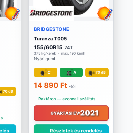
BRIDGESTONE
Turanza T005
155/60R15
74T
375 kg/kerék
·
max. 190 km/h
Nyári gumi
C
A
70 dB
14 890 Ft
-tól
70 dB
Raktáron — azonnali szállítás
2021
GYÁRTÁSI ÉV:
ás
elés
Részletek és rendelés