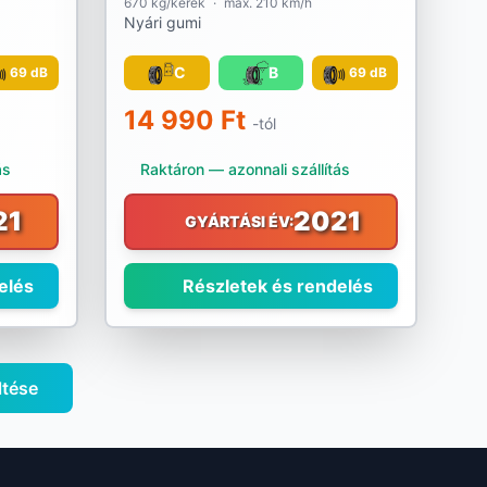
670 kg/kerék
·
max. 210 km/h
Nyári gumi
C
B
69 dB
69 dB
14 990 Ft
-tól
ás
Raktáron — azonnali szállítás
21
2021
GYÁRTÁSI ÉV:
elés
Részletek és rendelés
ltése