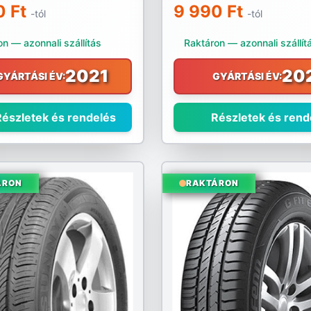
0 Ft
9 990 Ft
-tól
-tól
n — azonnali szállítás
Raktáron — azonnali szállít
2021
20
GYÁRTÁSI ÉV:
GYÁRTÁSI ÉV:
észletek és rendelés
Részletek és rend
ÁRON
RAKTÁRON