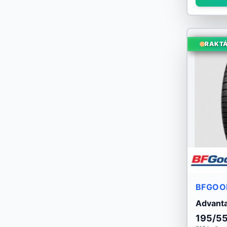
Landspider
Lassa
RAKT
Laufenn
Linglong
Marshal
Matador
Maxtrek
Michelin
BFGOO
Mirage
Advant
Momo
195/5