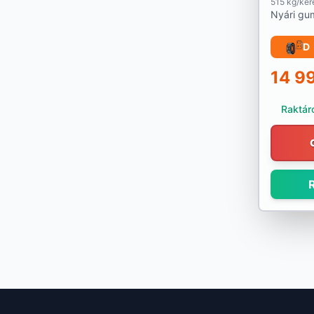
515 kg/ker
Nankang
Nyári gu
Nexen
D
Nokian
14 9
Nordex
Raktáro
Nortenha
Optimo
R
Ovation
Pirelli
Platin
PointS