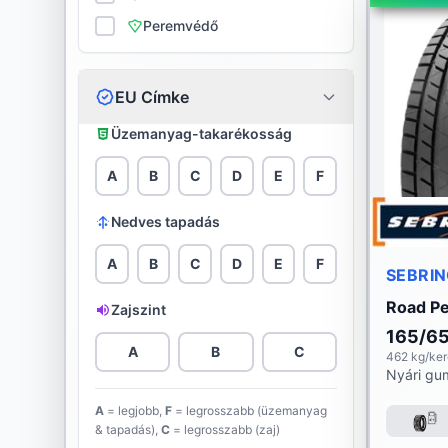
Peremvédő
Ceat
Continental
EU Címke
Cooper
Üzemanyag-takarékosság
Davanti
A
B
C
D
E
F
Debica
Nedves tapadás
Diamondback
A
B
C
D
E
F
SEBRI
Diplomat
Road P
Zajszint
165/6
Double Star
A
B
C
462 kg/ke
Nyári gu
Dunlop
A
= legjobb,
F
= legrosszabb (üzemanyag
& tapadás),
C
= legrosszabb (zaj)
Evergreen