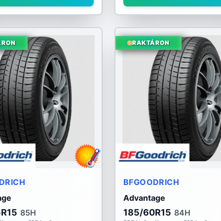
ÁRON
RAKTÁRON
DRICH
BFGOODRICH
age
Advantage
5R15
185/60R15
85H
84H