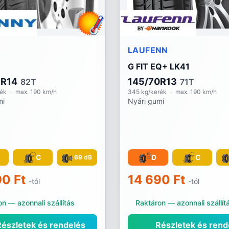
LAUFENN
G FIT EQ+ LK41
5R14
145/70R13
82T
71T
rék
·
max. 190 km/h
345 kg/kerék
·
max. 190 km/h
mi
Nyári gumi
C
D
C
69 dB
90 Ft
14 690 Ft
-tól
-tól
n — azonnali szállítás
Raktáron — azonnali szállít
észletek és rendelés
Részletek és rend