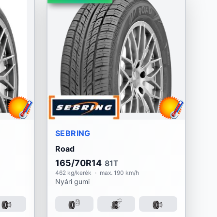
SEBRING
Road
165/70R14
81T
462 kg/kerék
·
max. 190 km/h
Nyári gumi