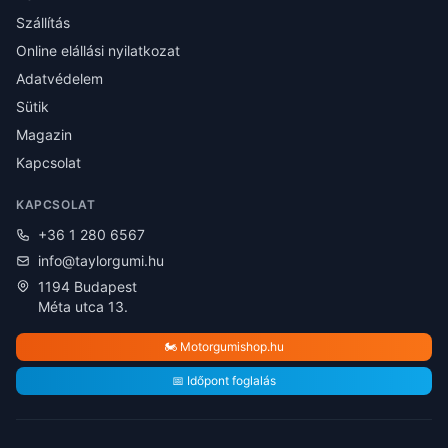
Szállítás
Online elállási nyilatkozat
Adatvédelem
Sütik
Magazin
Kapcsolat
KAPCSOLAT
+36 1 280 6567
info@taylorgumi.hu
1194 Budapest
Méta utca 13.
🏍️ Motorgumishop.hu
📅 Időpont foglalás