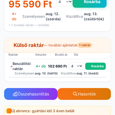
95 590 Ft
Kosárba
4+
aug. 12.
aug. 13.
Személyesen:
Kiszállítva:
db
(szerda)
(csütörtök)
+ 1 további raktár — lentebb
Külső raktár
— további ajánlatok
1 raktár
Raktár
Készlet
Bruttó ár
Db
Beszállítói
4+ db
102 690 Ft
Kosárba
raktár
Személyesen:
aug. 10. (hétfő)
Kiszállítva:
aug. 11. (kedd)
Összehasonlítás
Hasonlók
Új abroncs: gyártási idő 3 éven belüli