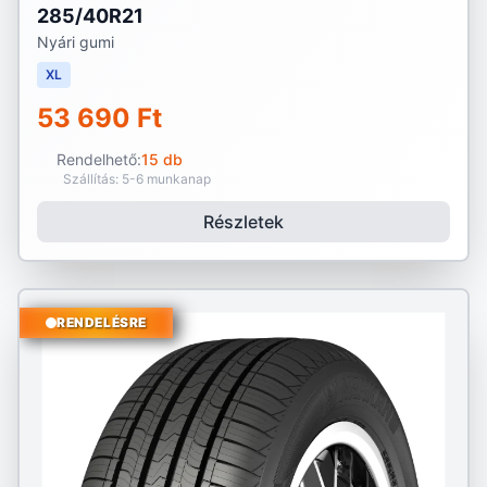
285/40R21
Nyári gumi
XL
53 690 Ft
Rendelhető:
15 db
Szállítás: 5-6 munkanap
Részletek
RENDELÉSRE