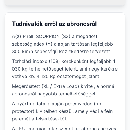
Tudnivalók erről az abroncsról
A(z) Pirelli SCORPION (S3) a megadott
sebességindex (Y) alapján tartósan legfeljebb
300 km/h sebességű közlekedésre tervezett.
Terhelési indexe (109) kerekenként legfeljebb 1
030 kg terhelhetőséget jelent, ami négy kerékre
vetítve kb. 4 120 kg össztömeget jelent.
Megerősített (XL / Extra Load) kivitel, a normál
abroncsnál nagyobb terhelhetőséggel.
A gyártó adatai alapján peremvédős (rim
protector) kivitelben készül, amely védi a felni
peremét a felsértésektől.
Az EU-energiacímke szerint az abroncs nedves