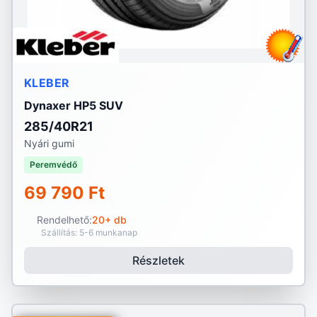
KLEBER
Dynaxer HP5 SUV
285/40R21
Nyári gumi
Peremvédő
69 790 Ft
Rendelhető:
20+ db
Szállítás: 5-6 munkanap
Részletek