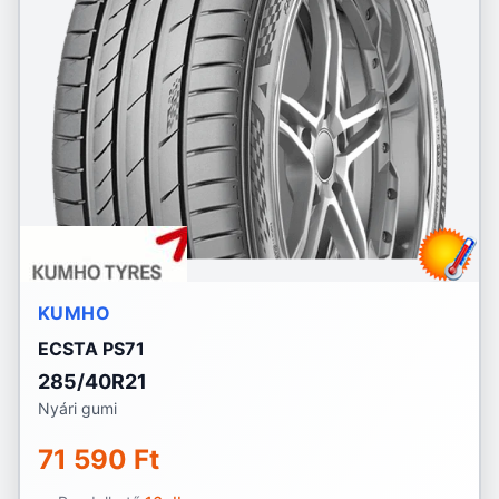
KUMHO
ECSTA PS71
285/40R21
Nyári gumi
71 590 Ft