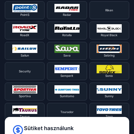
Riken
PointS
Radar
RoadX
Rotalla
Royal Black
Sailun
Sava
Sebring
Security
Semperit
Sonix
Sportiva
Sumitomo
Sunny
Tourador
Taurus
Toyo
Sütiket használunk
Tracmax
Tristar