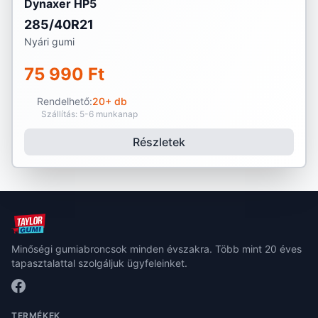
Dynaxer HP5
285/40R21
Nyári gumi
75 990 Ft
Rendelhető:
20+ db
Szállítás: 5-6 munkanap
Részletek
Minőségi gumiabroncsok minden évszakra. Több mint 20 éves
tapasztalattal szolgáljuk ügyfeleinket.
TERMÉKEK