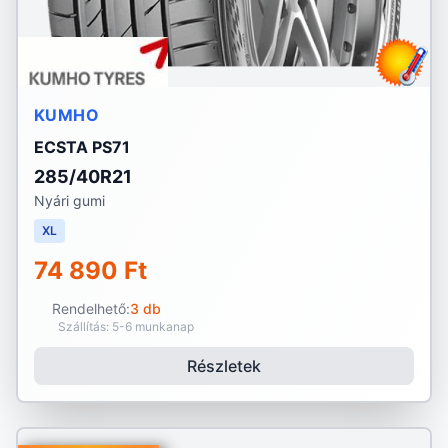
KUMHO
ECSTA PS71
285/40R21
Nyári gumi
XL
74 890 Ft
Rendelhető:
3 db
Szállítás: 5-6 munkanap
Részletek