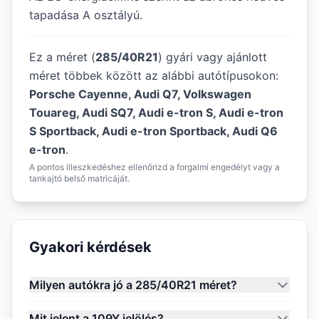
tapadása A osztályú.
Ez a méret (
285/40R21
) gyári vagy ajánlott
méret többek között az alábbi autótípusokon:
Porsche Cayenne, Audi Q7, Volkswagen
Touareg, Audi SQ7, Audi e-tron S, Audi e-tron
S Sportback, Audi e-tron Sportback, Audi Q6
e-tron
.
A pontos illeszkedéshez ellenőrizd a forgalmi engedélyt vagy a
tankajtó belső matricáját.
Gyakori kérdések
Milyen autókra jó a 285/40R21 méret?
Mit jelent a 109Y jelölés?