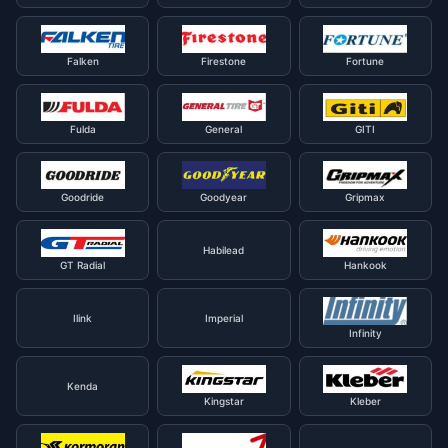
Falken
Firestone
Fortune
Fulda
General
GITI
Goodride
Goodyear
Gripmax
Habilead
GT Radial
Hankook
Ilink
Imperial
Infinity
Kenda
Kingstar
Kleber