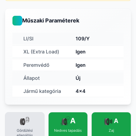
Műszaki Paraméterek
LI/SI
109/Y
XL (Extra Load)
Igen
Peremvédő
Igen
Állapot
Új
Jármű kategória
4x4
A
A
Gördülési
Nedves tapadás
Zaj
ellenállás