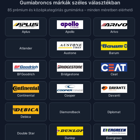
Gumiabroncs márkák széles választékban
85 prémium és középkategóriás gumimárka – minden méretben elérhető
Aplus
Apollo
Arivo
Atlander
Austone
Barum
BFGoodrich
Bridgestone
Ceat
Continental
Cooper
Davanti
Diamondback
Diplomat
Debica
Double Star
Dunlop
Evergreen