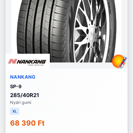
NANKANG
SP-9
285/40R21
Nyári gumi
XL
68 390 Ft