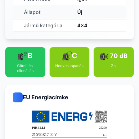
Állapot
Új
Jármű kategória
4x4
B
C
70 dB
Gördülési
Nedves tapadás
Zaj
ellenállás
EU Energiacímke