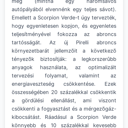
meg (mintha egy háromsávos
autópályából elvennénk egy teljes sávot).
Emellett a Scorpion Verde-t úgy tervezték,
hogy egyenletesen kopjon, és egyenletes
teljesítményével fokozza az abroncs
tartósságát. Az új Pirelli abroncs
környezetbarát jellemzõit a következõ
tényezõk biztosítják: a legkorszerûbb
anyagok használata, az optimalizált
tervezési folyamat, valamint az
energiaveszteség csökkentése. Ezek
összességében 20 százalékkal csökkentik
a gördülési ellenállást, ami viszont
csökkenti a fogyasztást és a mérgezõgáz-
kibocsátást. Ráadásul a Scorpion Verde
könnyebb és 10 százalékkal kevesebb