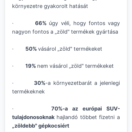
környezetre gyakorolt hatását
·
66%
úgy véli, hogy fontos vagy
nagyon fontos a „zöld" termékek gyártása
·
50%
vásárol „zöld" termékeket
·
19%
nem vásárol „zöld" termékeket
·
30%
-a környezetbarát a jelenlegi
termékeknek
·
70%-a az európai SUV-
tulajdonosoknak
hajlandó többet fizetni a
„zöldebb" gépkocsiért