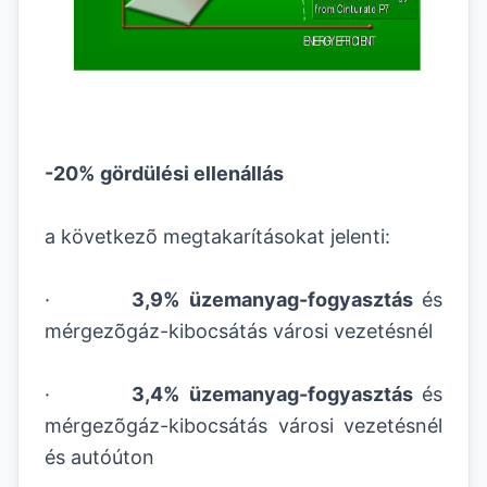
-20%
gördülési ellenállás
a következõ megtakarításokat jelenti:
·
3,9% üzemanyag-fogyasztás
és
mérgezõgáz-kibocsátás városi vezetésnél
·
3,4% üzemanyag-fogyasztás
és
mérgezõgáz-kibocsátás városi vezetésnél
és autóúton