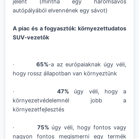
jelent (mintha egy háromsávos
autópályából elvennének egy sávot)
A piac és a fogyasztók: környezettudatos
SUV-vezetõk
·
65%
-a az európaiaknak úgy véli,
hogy rossz állapotban van környeztünk
·
47%
úgy véli, hogy a
környezetvédelemnél jobb a
környezetfejlesztés
·
75%
úgy véli, hogy fontos vagy
nagyon fontos megismerni egy termék