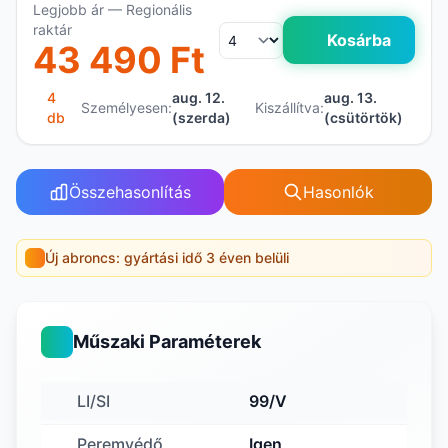
Legjobb ár — Regionális
raktár
Kosárba
43 490 Ft
4
aug. 12.
aug. 13.
Személyesen:
Kiszállítva:
db
(szerda)
(csütörtök)
Összehasonlítás
Hasonlók
Új abroncs: gyártási idő 3 éven belüli
Műszaki Paraméterek
LI/SI
99/V
Peremvédő
Igen