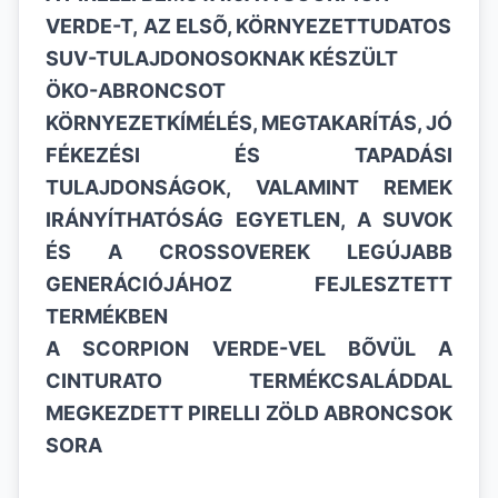
VERDE-T,
AZ ELS
Õ
, KÖRNYEZETTUDATOS
SUV-TULAJDONOSOKNAK
KÉSZÜLT
ÖKO-ABRONCSOT
KÖRNYEZETKÍMÉLÉS, MEGTAKARÍTÁS, JÓ
FÉKEZÉSI ÉS TAPADÁSI
TULAJDONSÁGOK, VALAMINT REMEK
IRÁNYÍTHATÓSÁG
EGYETLEN, A SUVOK
ÉS A CROSSOVEREK LEGÚJABB
GENERÁCIÓJÁHOZ
FEJLESZTETT
TERMÉKBEN
A SCORPION VERDE-VEL B
Õ
VÜL A
CINTURATO TERMÉKCSALÁDDAL
MEGKEZDETT PIRELLI ZÖLD ABRONCSOK
SORA