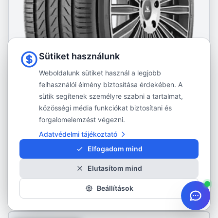
Sütiket használunk
Weboldalunk sütiket használ a legjobb
MICHELIN
felhasználói élmény biztosítása érdekében. A
PRIMACY 5
sütik segítenek személyre szabni a tartalmat,
215/65R17
közösségi média funkciókat biztosítani és
forgalomelemzést végezni.
Nyári gumi
Adatvédelmi tájékoztató
46 490 Ft
Elfogadom mind
Raktáron:
4 db
Elutasítom mind
Részletek
Beállítások