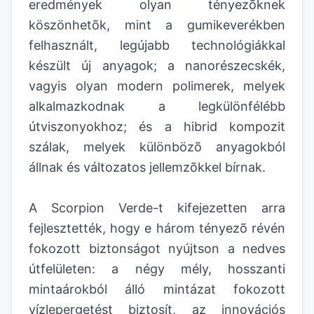
eredmények olyan tényezõknek
köszönhetõk, mint a gumikeverékben
felhasznált, legújabb technológiákkal
készült új anyagok; a nanorészecskék,
vagyis olyan modern polimerek, melyek
alkalmazkodnak a legkülönfélébb
útviszonyokhoz; és a hibrid kompozit
szálak, melyek különbözõ anyagokból
állnak és változatos jellemzõkkel bírnak.
A Scorpion Verde-t kifejezetten arra
fejlesztették, hogy e három tényezõ révén
fokozott biztonságot nyújtson a nedves
útfelületen: a négy mély, hosszanti
mintaárokból álló mintázat fokozott
vízlepergetést biztosít, az innovációs