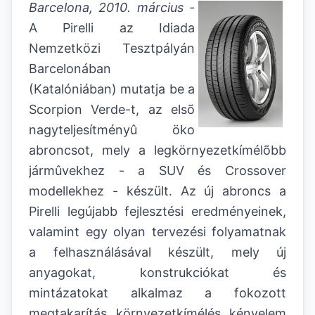
Barcelona, 2010. március -
A Pirelli az Idiada
Nemzetközi Tesztpályán
Barcelonában
(Katalóniában) mutatja be a
Scorpion Verde-t, az elsõ
nagyteljesítményû öko
abroncsot, mely a legkörnyezetkímélõbb
jármûvekhez - a SUV és Crossover
modellekhez - készült. Az új abroncs a
Pirelli legújabb fejlesztési eredményeinek,
valamint egy olyan tervezési folyamatnak
a felhasználásával készült, mely új
anyagokat, konstrukciókat és
mintázatokat alkalmaz a fokozott
megtakarítás, környezetkímélés, kényelem