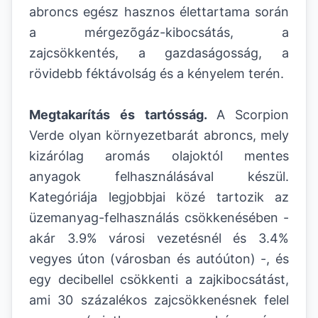
abroncs egész hasznos élettartama során
a mérgezõgáz-kibocsátás, a
zajcsökkentés, a gazdaságosság, a
rövidebb féktávolság és a kényelem terén.
Megtakarítás és tartósság.
A
Scorpion
Verde olyan környezetbarát abroncs, mely
kizárólag aromás olajoktól mentes
anyagok felhasználásával készül.
Kategóriája legjobbjai közé tartozik az
üzemanyag-felhasználás csökkenésében -
akár 3.9% városi vezetésnél és 3.4%
vegyes úton (városban és autóúton) -, és
egy decibellel csökkenti a zajkibocsátást,
ami 30 százalékos zajcsökkenésnek felel