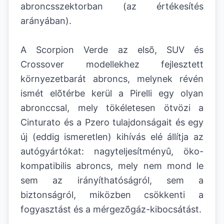
abroncsszektorban (az értékesítés
arányában).
A Scorpion Verde az elsõ, SUV és
Crossover modellekhez fejlesztett
környezetbarát abroncs, melynek révén
ismét elõtérbe kerül a Pirelli egy olyan
abronccsal, mely tökéletesen ötvözi a
Cinturato és a Pzero tulajdonságait és egy
új (eddig ismeretlen) kihívás elé állítja az
autógyártókat: nagyteljesítményû, öko-
kompatibilis abroncs, mely nem mond le
sem az irányíthatóságról, sem a
biztonságról, miközben csökkenti a
fogyasztást és a mérgezõgáz-kibocsátást.