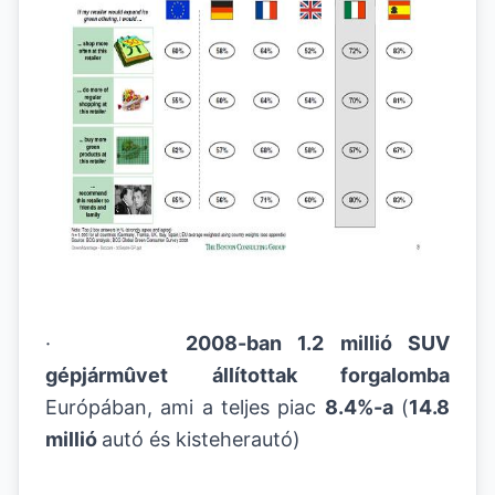
·
2008-ban 1.2 millió SUV
gépjármûvet állítottak forgalomba
Európában, ami a teljes piac
8.4%-a
(
14.8
millió
autó és kisteherautó)