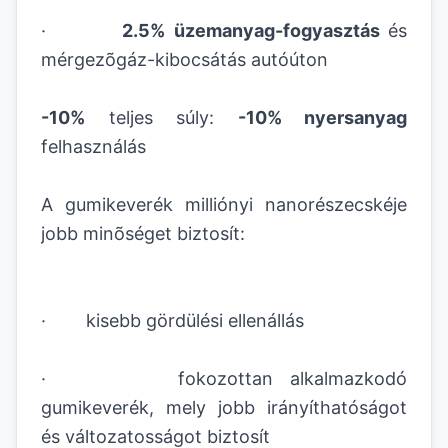
·
2.5% üzemanyag-fogyasztás
és
mérgezõgáz-kibocsátás autóúton
-10%
teljes súly:
-10% nyersanyag
felhasználás
A gumikeverék milliónyi nanorészecskéje
jobb minõséget biztosít:
· kisebb gördülési ellenállás
· fokozottan alkalmazkodó
gumikeverék, mely jobb irányíthatóságot
és változatosságot biztosít