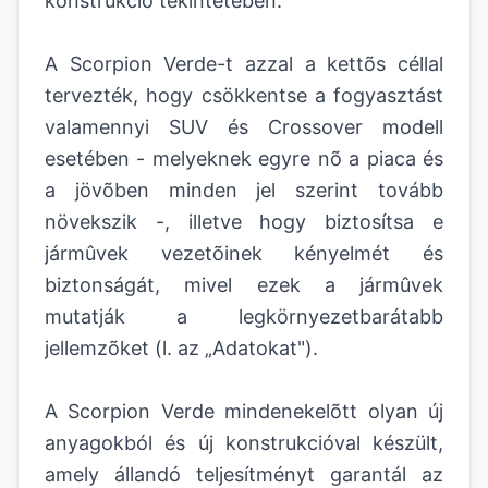
konstrukció tekintetében.
A Scorpion Verde-t azzal a kettõs céllal
tervezték, hogy csökkentse a fogyasztást
valamennyi SUV és Crossover modell
esetében - melyeknek egyre nõ a piaca és
a jövõben minden jel szerint tovább
növekszik -, illetve hogy biztosítsa e
jármûvek vezetõinek kényelmét és
biztonságát, mivel ezek a jármûvek
mutatják a legkörnyezetbarátabb
jellemzõket (l. az „Adatokat").
A Scorpion Verde mindenekelõtt olyan új
anyagokból és új konstrukcióval készült,
amely állandó teljesítményt garantál az