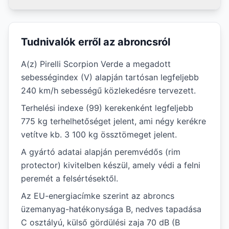
Tudnivalók erről az abroncsról
A(z) Pirelli Scorpion Verde a megadott
sebességindex (V) alapján tartósan legfeljebb
240 km/h sebességű közlekedésre tervezett.
Terhelési indexe (99) kerekenként legfeljebb
775 kg terhelhetőséget jelent, ami négy kerékre
vetítve kb. 3 100 kg össztömeget jelent.
A gyártó adatai alapján peremvédős (rim
protector) kivitelben készül, amely védi a felni
peremét a felsértésektől.
Az EU-energiacímke szerint az abroncs
üzemanyag-hatékonysága B, nedves tapadása
C osztályú, külső gördülési zaja 70 dB (B