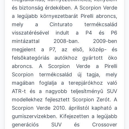
és biztonság érdekében. A Scorpion Verde
a legújabb környezetbarát Pirelli abroncs,
mely a Cinturato termékcsalád
visszatérésével indult a P4 és P6
mintázattal 2008-ban. 2009-ben
megjelent a P7, az elsõ, közép- és
felsõkategóriás autókhoz gyártott öko
abroncs. A Scorpion Verde a Pirelli
Scorpion termékcsalád új tagja, mely
magában foglalja a terepjárókhoz való
ATR-t és a nagyobb teljesítményû SUV
modellekhez fejlesztett Scorpion Zerót. A
Scorpion Verde 2010. áprilistól kapható a
gumiszervizekben. Kifejezetten a legújabb
generációs SUV és Crossover