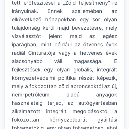
tett erõfeszítései a „Zöld teljesítmény"-re
irányulnak. Ennek szellemében az
elkövetkezõ hónapokban egy sor olyan
tulajdonság kerül majd bevezetésre, mely
vízválasztót jelent majd az egész
iparágban, mint például az ötvenes évek
radiál Cinturatója vagy a hetvenes évek
alacsonyabb váll magassága. E
fejlesztések egy olyan globális, integrált
környezetvédelmi politika részét képezik,
mely a fokozottan zöld abroncsoktól az új,
nem-petróleum alapú anyagok
használatáig terjed, az autógyártásban
alkalmazott integrált megoldásoktól a
fokozottan környezetbarát gyártási
folyamatokig, egy olyan folyamatban, ahol