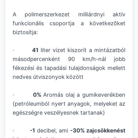
A polimerszerkezet milliárdnyi aktív
funkcionális csoportja a következõket
biztosítja:
·
41
liter vizet kiszorít a mintázatból
másodpercenként 90 km/h-nál jobb
fékezési és tapadási tulajdonságok mellett
nedves útviszonyok között
·
0%
Aromás olaj a gumikeverékben
(petróleumból nyert anyagok, melyeket az
egészségre veszélyesnek tartanak)
·
-1
decibel, ami
-30% zajcsökkenést