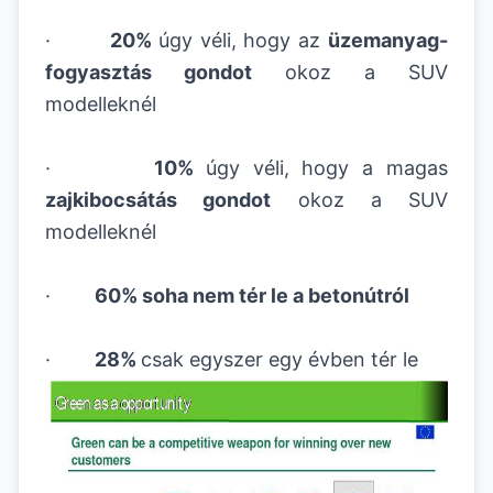
·
20%
úgy véli, hogy az
üzemanyag-
fogyasztás gondot
okoz a SUV
modelleknél
·
10%
úgy véli, hogy a magas
zajkibocsátás gondot
okoz a SUV
modelleknél
·
60% soha nem tér le a betonútról
·
28%
csak egyszer egy évben tér le