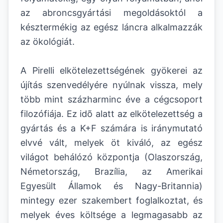
az abroncsgyártási megoldásoktól a
késztermékig az egész láncra alkalmazzák
az ökológiát.
A Pirelli elkötelezettségének gyökerei az
újítás szenvedélyére nyúlnak vissza, mely
több mint százharminc éve a cégcsoport
filozófiája. Ez idõ alatt az elkötelezettség a
gyártás és a K+F számára is iránymutató
elvvé vált, melyek öt kiváló, az egész
világot behálózó központja (Olaszország,
Németország, Brazília, az Amerikai
Egyesült Államok és Nagy-Britannia)
mintegy ezer szakembert foglalkoztat, és
melyek éves költsége a legmagasabb az