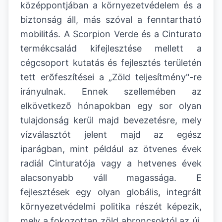
középpontjában a környezetvédelem és a
biztonság áll, más szóval a fenntartható
mobilitás. A Scorpion Verde és a Cinturato
termékcsalád kifejlesztése mellett a
cégcsoport kutatás és fejlesztés területén
tett erõfeszítései a „Zöld teljesítmény"-re
irányulnak. Ennek szellemében az
elkövetkezõ hónapokban egy sor olyan
tulajdonság kerül majd bevezetésre, mely
vízválasztót jelent majd az egész
iparágban, mint például az ötvenes évek
radiál Cinturatója vagy a hetvenes évek
alacsonyabb váll magassága. E
fejlesztések egy olyan globális, integrált
környezetvédelmi politika részét képezik,
mely a fokozottan zöld abroncsoktól az új,