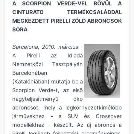
A SCORPION VERDE-VEL B
Õ
VÜL A
CINTURATO TERMÉKCSALÁDDAL
MEGKEZDETT PIRELLI ZÖLD ABRONCSOK
SORA
Barcelona, 2010. március -
A Pirelli az Idiada
Nemzetközi Tesztpályán
Barcelonában
(Katalóniában) mutatja be a
Scorpion Verde-t, az elsõ
nagyteljesítményû öko
abroncsot, mely a legkörnyezetkímélõbb
jármûvekhez - a SUV és Crossover
modellekhez - készült. Az új abroncs a
Pirelli legújabb fejlesztési eredményeinek,