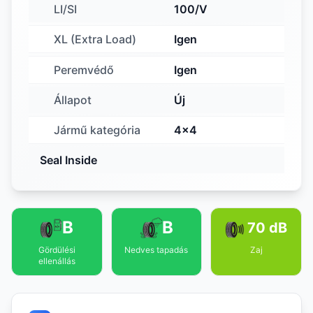
LI/SI
100/V
XL (Extra Load)
Igen
Peremvédő
Igen
Állapot
Új
Jármű kategória
4x4
Seal Inside
B
B
70 dB
Gördülési
Nedves tapadás
Zaj
ellenállás