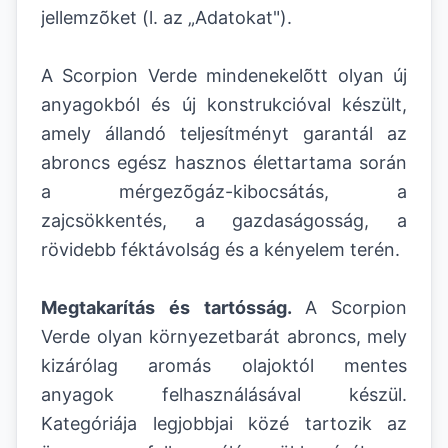
jellemzõket (l. az „Adatokat").
A Scorpion Verde mindenekelõtt olyan új
anyagokból és új konstrukcióval készült,
amely állandó teljesítményt garantál az
abroncs egész hasznos élettartama során
a mérgezõgáz-kibocsátás, a
zajcsökkentés, a gazdaságosság, a
rövidebb féktávolság és a kényelem terén.
Megtakarítás és tartósság.
A
Scorpion
Verde olyan környezetbarát abroncs, mely
kizárólag aromás olajoktól mentes
anyagok felhasználásával készül.
Kategóriája legjobbjai közé tartozik az