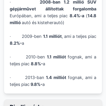
·
2008-ban 1.2 millió SUV
gépjármûvet állítottak forgalomba
Európában, ami a teljes piac
8.4%-a
(
14.8
millió
autó és kisteherautó)
· 2009-ben
1.1 milliót
,
ami a teljes piac
8.2%-
a
· 2010-ben
1.1 milliót
fognak, ami a
teljes piac
8.8%-
a
· 2013-ban
1.4 milliót
fognak, ami a
teljes piac
9.8%-
a