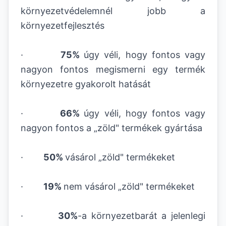
környezetvédelemnél jobb a
környezetfejlesztés
·
75%
úgy véli, hogy fontos vagy
nagyon fontos megismerni egy termék
környezetre gyakorolt hatását
·
66%
úgy véli, hogy fontos vagy
nagyon fontos a „zöld" termékek gyártása
·
50%
vásárol „zöld" termékeket
·
19%
nem vásárol „zöld" termékeket
·
30%
-a környezetbarát a jelenlegi