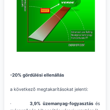
-20%
gördülési ellenállás
a következõ megtakarításokat jelenti:
·
3,9% üzemanyag-fogyasztás
és