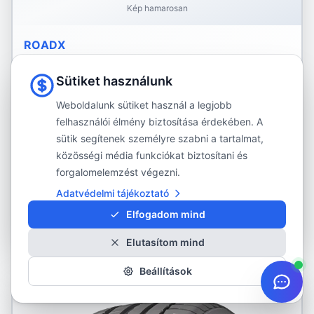
Kép hamarosan
ROADX
DU 71 RXMotion
Sütiket használunk
235/45R20
Nyári gumi
Weboldalunk sütiket használ a legjobb
felhasználói élmény biztosítása érdekében. A
XL
sütik segítenek személyre szabni a tartalmat,
31 690 Ft
közösségi média funkciókat biztosítani és
forgalomelemzést végezni.
Rendelhető:
20 db
Adatvédelmi tájékoztató
Szállítás: 5-6 munkanap
Elfogadom mind
Részletek
Elutasítom mind
Beállítások
RENDELÉSRE