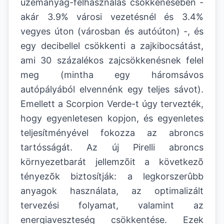
üzemanyag-felhasználás csökkenésében -
akár 3.9% városi vezetésnél és 3.4%
vegyes úton (városban és autóúton) -, és
egy decibellel csökkenti a zajkibocsátást,
ami 30 százalékos zajcsökkenésnek felel
meg (mintha egy háromsávos
autópályából elvennénk egy teljes sávot).
Emellett a Scorpion Verde-t úgy tervezték,
hogy egyenletesen kopjon, és egyenletes
teljesítményével fokozza az abroncs
tartósságát. Az új Pirelli abroncs
környezetbarát jellemzõit a következõ
tényezõk biztosítják: a legkorszerûbb
anyagok használata, az optimalizált
tervezési folyamat, valamint az
energiaveszteség csökkentése. Ezek