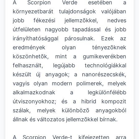
A Scorpion Verde esetében a
környezetbarát tulajdonságok valójában
jobb fékezési jellemzõkkel, nedves
útfelületen nagyobb tapadással és jobb
irányíthatósággal párosulnak. Ezek az
eredmények olyan tényezõknek
köszönhetõk, mint a gumikeverékben
felhasznált, legújabb technológiákkal
készült új anyagok; a nanorészecskék,
vagyis olyan modern polimerek, melyek
alkalmazkodnak a legkülönfélébb
útviszonyokhoz; és a hibrid kompozit
szálak, melyek különbözõ anyagokból
állnak és változatos jellemzõkkel bírnak.
A Scorpion Verde-t kifejezetten arra