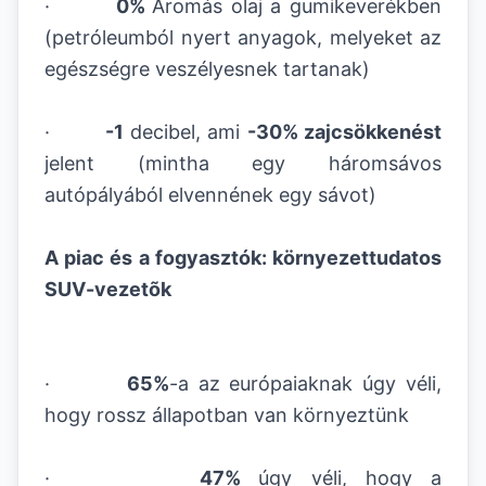
·
0%
Aromás olaj a gumikeverékben
(petróleumból nyert anyagok, melyeket az
egészségre veszélyesnek tartanak)
·
-1
decibel, ami
-30% zajcsökkenést
jelent (mintha egy háromsávos
autópályából elvennének egy sávot)
A piac és a fogyasztók: környezettudatos
SUV-vezetõk
·
65%
-a az európaiaknak úgy véli,
hogy rossz állapotban van környeztünk
·
47%
úgy véli, hogy a