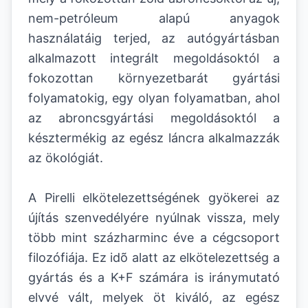
nem-petróleum alapú anyagok
használatáig terjed, az autógyártásban
alkalmazott integrált megoldásoktól a
fokozottan környezetbarát gyártási
folyamatokig, egy olyan folyamatban, ahol
az abroncsgyártási megoldásoktól a
késztermékig az egész láncra alkalmazzák
az ökológiát.
A Pirelli elkötelezettségének gyökerei az
újítás szenvedélyére nyúlnak vissza, mely
több mint százharminc éve a cégcsoport
filozófiája. Ez idõ alatt az elkötelezettség a
gyártás és a K+F számára is iránymutató
elvvé vált, melyek öt kiváló, az egész