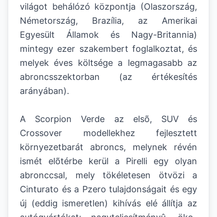
világot behálózó központja (Olaszország,
Németország, Brazília, az Amerikai
Egyesült Államok és Nagy-Britannia)
mintegy ezer szakembert foglalkoztat, és
melyek éves költsége a legmagasabb az
abroncsszektorban (az értékesítés
arányában).
A Scorpion Verde az elsõ, SUV és
Crossover modellekhez fejlesztett
környezetbarát abroncs, melynek révén
ismét elõtérbe kerül a Pirelli egy olyan
abronccsal, mely tökéletesen ötvözi a
Cinturato és a Pzero tulajdonságait és egy
új (eddig ismeretlen) kihívás elé állítja az