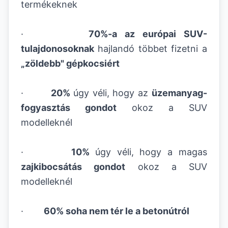
termékeknek
·
70%-a az európai SUV-
tulajdonosoknak
hajlandó többet fizetni a
„zöldebb" gépkocsiért
·
20%
úgy véli, hogy az
üzemanyag-
fogyasztás gondot
okoz a SUV
modelleknél
·
10%
úgy véli, hogy a magas
zajkibocsátás gondot
okoz a SUV
modelleknél
·
60% soha nem tér le a betonútról