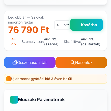
Legjobb ár — Szlovák
importőri raktár
Kosárba
76 790 Ft
4+
aug. 12.
aug. 13.
Személyesen:
Kiszállítva:
db
(szerda)
(csütörtök)
Összehasonlítás
Hasonlók
Új abroncs: gyártási idő 3 éven belüli
Műszaki Paraméterek