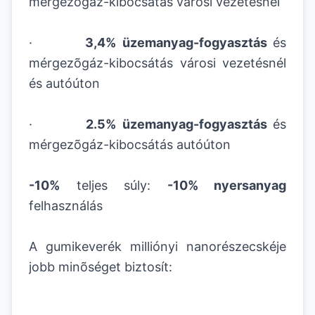
mérgezõgáz-kibocsátás városi vezetésnél
·
3,4% üzemanyag-fogyasztás
és
mérgezõgáz-kibocsátás városi vezetésnél
és autóúton
·
2.5% üzemanyag-fogyasztás
és
mérgezõgáz-kibocsátás autóúton
-10%
teljes súly:
-10% nyersanyag
felhasználás
A gumikeverék milliónyi nanorészecskéje
jobb minõséget biztosít: