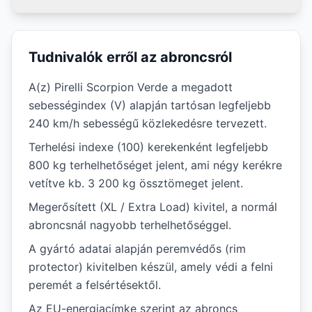
Tudnivalók erről az abroncsról
A(z) Pirelli Scorpion Verde a megadott
sebességindex (V) alapján tartósan legfeljebb
240 km/h sebességű közlekedésre tervezett.
Terhelési indexe (100) kerekenként legfeljebb
800 kg terhelhetőséget jelent, ami négy kerékre
vetítve kb. 3 200 kg össztömeget jelent.
Megerősített (XL / Extra Load) kivitel, a normál
abroncsnál nagyobb terhelhetőséggel.
A gyártó adatai alapján peremvédős (rim
protector) kivitelben készül, amely védi a felni
peremét a felsértésektől.
Az EU-energiacímke szerint az abroncs