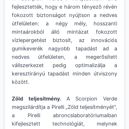
fejlesztették, hogy e három tényezõ révén
fokozott biztonságot nyújtson a nedves
útfelületen: a négy mély, hosszanti
mintaárokból álló mintázat fokozott
vízlepergetést biztosít, az innovációs
gumikeverék nagyobb tapadást ad a
nedves útfelületen, a megerõsített
vállszerkezet pedig optimalizálja a
keresztirányú tapadást minden útviszony
között.
Zöld teljesítmény.
A Scorpion Verde
megszilárdítja a Pirelli „Zöld teljesítményét",
a Pirelli abroncslaboratóriumaiban
kifejlesztett technológiát, melynek