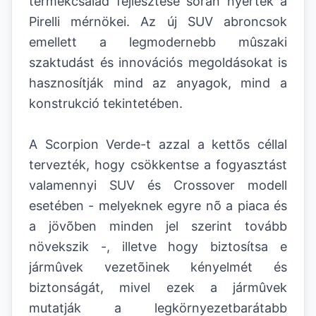
termékcsalád fejlesztése során nyertek a
Pirelli mérnökei. Az új SUV abroncsok
emellett a legmodernebb mûszaki
szaktudást és innovációs megoldásokat is
hasznosítják mind az anyagok, mind a
konstrukció tekintetében.
A Scorpion Verde-t azzal a kettõs céllal
tervezték, hogy csökkentse a fogyasztást
valamennyi SUV és Crossover modell
esetében - melyeknek egyre nõ a piaca és
a jövõben minden jel szerint tovább
növekszik -, illetve hogy biztosítsa e
jármûvek vezetõinek kényelmét és
biztonságát, mivel ezek a jármûvek
mutatják a legkörnyezetbarátabb