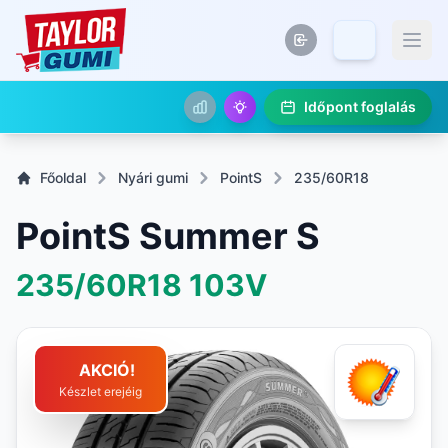
Időpont foglalás
Főoldal
Nyári gumi
PointS
235/60R18
PointS Summer S
235/60R18
103V
AKCIÓ!
Készlet erejéig