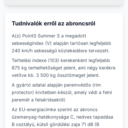
Tudnivalók erről az abroncsról
A(z) PointS Summer S a megadott
sebességindex (V) alapján tartósan legfeljebb
240 km/h sebességű közlekedésre tervezett.
Terhelési indexe (103) kerekenként legfeljebb
875 kg terhelhetőséget jelent, ami négy kerékre
vetítve kb. 3 500 kg össztömeget jelent.
A gyártó adatai alapján peremvédős (rim
protector) kivitelben készül, amely védi a felni
peremét a felsértésektől.
Az EU-energiacímke szerint az abroncs
üzemanyag-hatékonysága C, nedves tapadása
B osztályú, külső gördülési zaja 71 dB (B