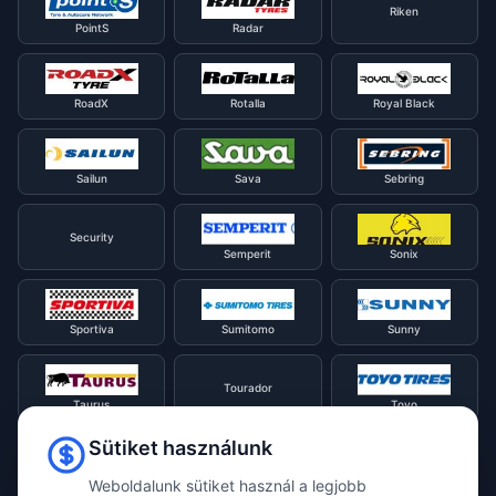
Riken
PointS
Radar
RoadX
Rotalla
Royal Black
Sailun
Sava
Sebring
Security
Semperit
Sonix
Sportiva
Sumitomo
Sunny
Tourador
Taurus
Toyo
Sütiket használunk
Tracmax
Tristar
Triangle
Weboldalunk sütiket használ a legjobb