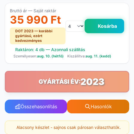
Bruttó ár — Saját raktár
35 990 Ft
Kosárba
DOT 2023 — korábbi
gyártású, ezért
kedvezményes
Raktáron: 4 db — Azonnali szállítás
Személyesen:
aug. 10. (hétfő)
Kiszállítva:
aug. 11. (kedd)
2023
GYÁRTÁSI ÉV:
Összehasonlítás
Hasonlók
Alacsony készlet - sajnos csak párosan választhatók.