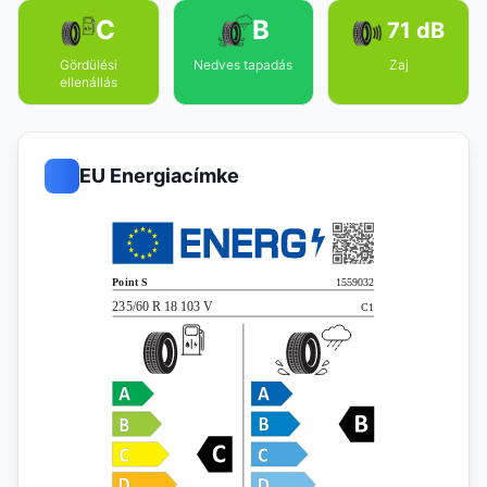
C
B
71 dB
Gördülési
Nedves tapadás
Zaj
ellenállás
EU Energiacímke