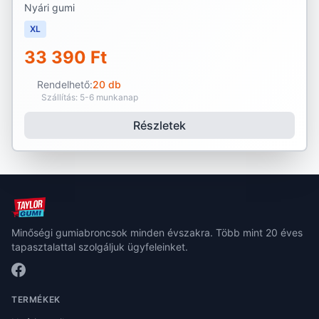
Nyári gumi
XL
33 390 Ft
Rendelhető:
20 db
Szállítás: 5-6 munkanap
Részletek
Minőségi gumiabroncsok minden évszakra. Több mint 20 éves
tapasztalattal szolgáljuk ügyfeleinket.
TERMÉKEK