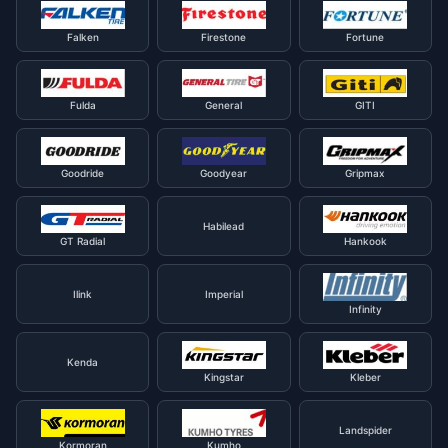
Falken
Firestone
Fortune
Fulda
General
GITI
Goodride
Goodyear
Gripmax
Habilead
GT Radial
Hankook
Ilink
Imperial
Infinity
Kenda
Kingstar
Kleber
Landspider
Kormoran
Kumho