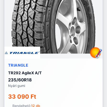
TRIANGLE
TR292 AgileX A/T
235/60R18
Nyári gumi
33 090 Ft
Rendelhető:
12 db