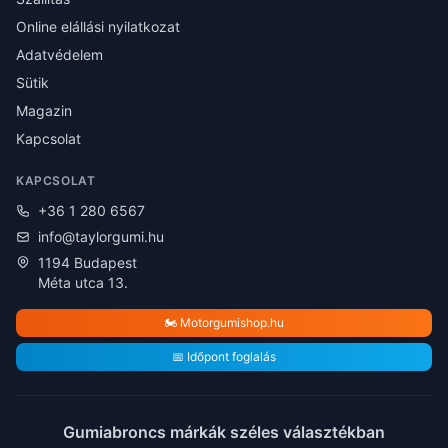
Online elállási nyilatkozat
Adatvédelem
Sütik
Magazin
Kapcsolat
KAPCSOLAT
+36 1 280 6567
info@taylorgumi.hu
1194 Budapest
Méta utca 13.
🏍️ Motorgumishop.hu
📅 Időpont foglalás
Gumiabroncs márkák széles választékban