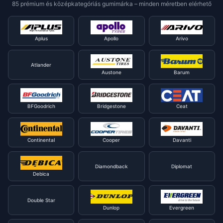
85 prémium és középkategóriás gumimárka – minden méretben elérhető
Aplus
Apollo
Arivo
Atlander
Austone
Barum
BFGoodrich
Bridgestone
Ceat
Continental
Cooper
Davanti
Diamondback
Diplomat
Debica
Double Star
Dunlop
Evergreen