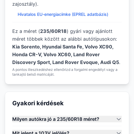
zajosztály).
Hivatalos EU-energiacímke (EPREL adatbázis)
Ez a méret (
235/60R18
) gyári vagy ajánlott
méret többek között az alábbi autótípusokon:
Kia Sorento, Hyundai Santa Fe, Volvo XC90,
Honda CR-V, Volvo XC60, Land Rover
Discovery Sport, Land Rover Evoque, Audi Q5
.
A pontos illeszkedéshez ellenőrizd a forgalmi engedélyt vagy a
tankajtó belső matricáját.
Gyakori kérdések
Milyen autókra jó a 235/60R18 méret?
Mit jelent a 103V jelölés?