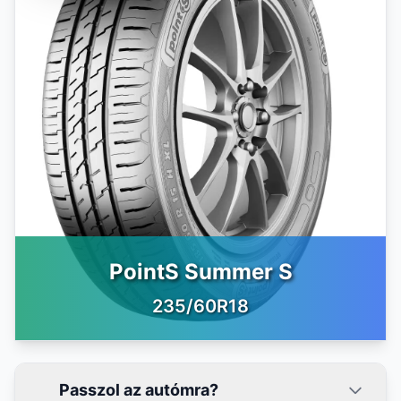
PointS Summer S
235/60R18
Passzol az autómra?