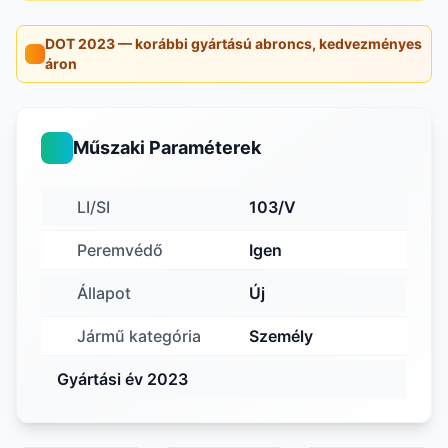
DOT 2023 — korábbi gyártású abroncs, kedvezményes
áron
Műszaki Paraméterek
LI/SI
103/V
Peremvédő
Igen
Állapot
Új
Jármű kategória
Személy
Gyártási év 2023