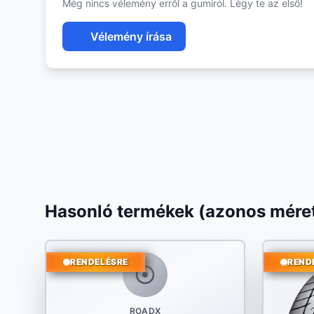
Még nincs vélemény erről a gumiról. Légy te az első!
Vélemény írása
Hasonló termékek (azonos méret
RENDELÉSRE
REND
ROADX