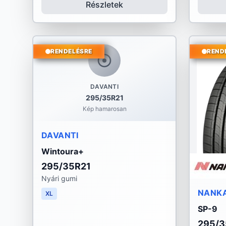
Részletek
RENDELÉSRE
REND
DAVANTI
295/35R21
Kép hamarosan
DAVANTI
Wintoura+
295/35R21
Nyári gumi
NANK
XL
SP-9
295/3