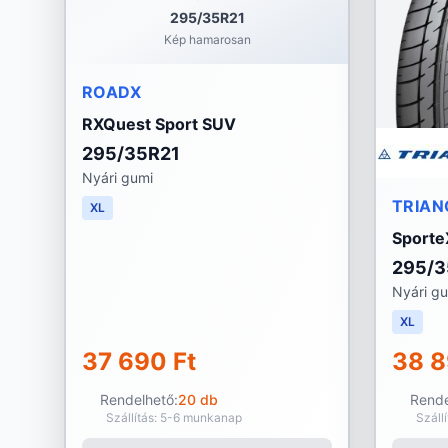
295/35R21
Kép hamarosan
ROADX
RXQuest Sport SUV
295/35R21
Nyári gumi
TRIAN
XL
Sporte
295/3
Nyári g
XL
37 690 Ft
38 8
Rendelhető:
20 db
Rende
Szállítás: 5-6 munkanap
Száll