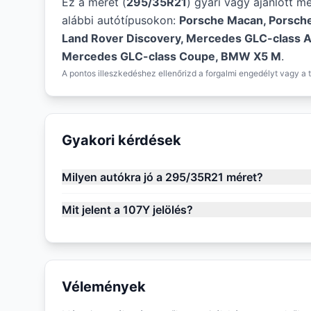
Ez a méret (
295/35R21
) gyári vagy ajánlott m
alábbi autótípusokon:
Porsche Macan, Porsch
Land Rover Discovery, Mercedes GLC-class A
Mercedes GLC-class Coupe, BMW X5 M
.
A pontos illeszkedéshez ellenőrizd a forgalmi engedélyt vagy a t
Gyakori kérdések
Milyen autókra jó a 295/35R21 méret?
Mit jelent a 107Y jelölés?
Vélemények