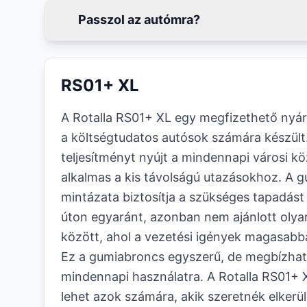
Passzol az autómra?
RS01+ XL
A Rotalla RS01+ XL egy megfizethető nyár
a költségtudatos autósok számára készült.
teljesítményt nyújt a mindennapi városi k
alkalmas a kis távolságú utazásokhoz. A 
mintázata biztosítja a szükséges tapadást
úton egyaránt, azonban nem ajánlott oly
között, ahol a vezetési igények magasabb
Ez a gumiabroncs egyszerű, de megbízhat
mindennapi használatra. A Rotalla RS01+ X
lehet azok számára, akik szeretnék elkerü