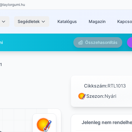
@taylorgumi.hu
k
Segédletek
Katalógus
Magazin
Kapcso
mi
Összehasonlítás
1
Cikkszám:
RTL1013
Szezon:
Nyári
Jelenleg nem rendelh