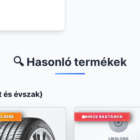
🔍 Hasonló termékek
 és évszak)
ELÉSRE
NINCS RAKTÁRON
LINGLONG