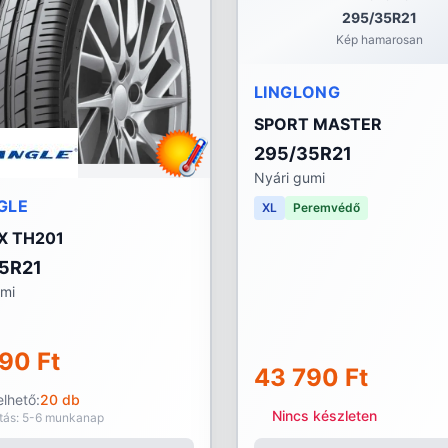
295/35R21
Kép hamarosan
LINGLONG
SPORT MASTER
295/35R21
Nyári gumi
GLE
XL
Peremvédő
X TH201
5R21
umi
90 Ft
43 790 Ft
lhető:
20 db
Nincs készleten
ítás: 5-6 munkanap