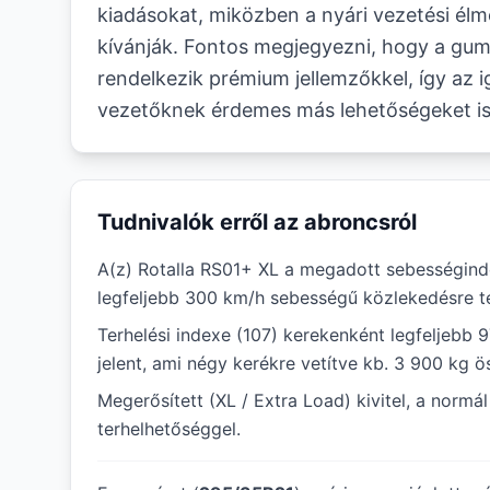
kiadásokat, miközben a nyári vezetési élm
kívánják. Fontos megjegyezni, hogy a gu
rendelkezik prémium jellemzőkkel, így az 
vezetőknek érdemes más lehetőségeket is
Tudnivalók erről az abroncsról
A(z) Rotalla RS01+ XL a megadott sebességinde
legfeljebb 300 km/h sebességű közlekedésre te
Terhelési indexe (107) kerekenként legfeljebb 
jelent, ami négy kerékre vetítve kb. 3 900 kg ö
Megerősített (XL / Extra Load) kivitel, a norm
terhelhetőséggel.