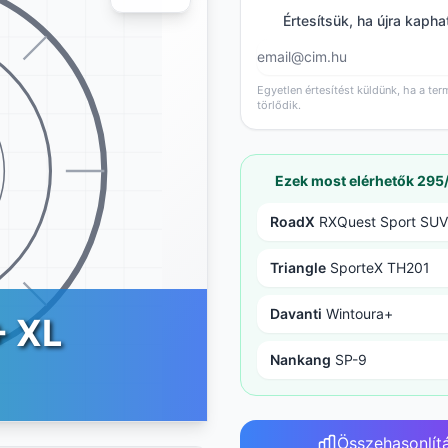
Értesítsük, ha újra kapha
Egyetlen értesítést küldünk, ha a ter
törlődik.
Ezek most elérhetők 295
RoadX
RXQuest Sport SUV
Triangle
SporteX TH201
Davanti
Wintoura+
+ XL
Nankang
SP-9
Összehasonlít