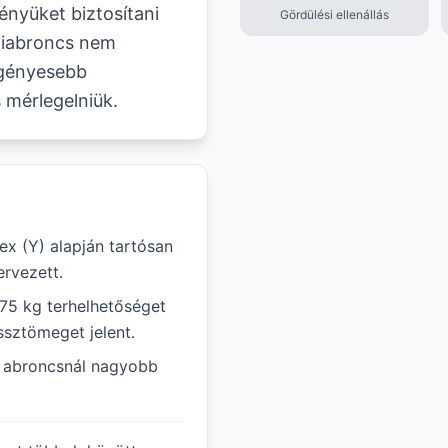
ényüket biztosítani
Gördülési ellenállás
miabroncs nem
igényesebb
 mérlegelniük.
x (Y) alapján tartósan
rvezett.
975 kg terhelhetőséget
ssztömeget jelent.
ál abroncsnál nagyobb