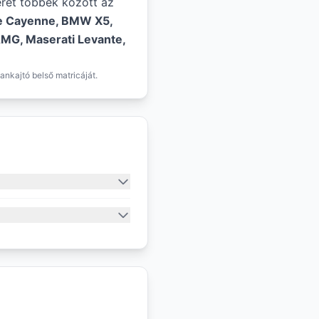
éret többek között az
e Cayenne, BMW X5,
MG, Maserati Levante,
ankajtó belső matricáját.