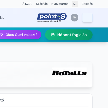
Á.SZ.F.
Szállítás
Nyitvatartás
Belépés
lat
Időpont foglalás
Okos Gumi választó
ető