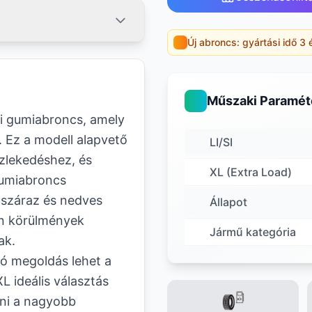
Új abroncs: gyártási idő 3 
Műszaki Paramét
i gumiabroncs, amely
 Ez a modell alapvető
LI/SI
özlekedéshez, és
XL (Extra Load)
gumiabroncs
 száraz és nedves
Állapot
an körülmények
Jármű kategória
ak.
ó megoldás lehet a
L ideális választás
lni a nagyobb