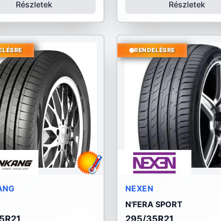
Részletek
Részletek
ELÉSRE
RENDELÉSRE
ANG
NEXEN
N'FERA SPORT
5R21
295/35R21