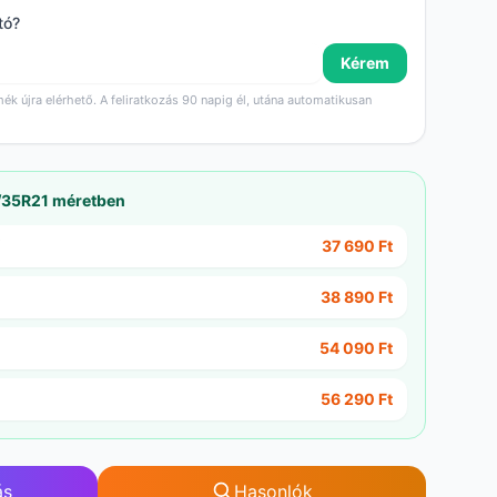
tó?
Kérem
mék újra elérhető. A feliratkozás 90 napig él, utána automatikusan
/35R21 méretben
37 690 Ft
38 890 Ft
54 090 Ft
56 290 Ft
ás
Hasonlók