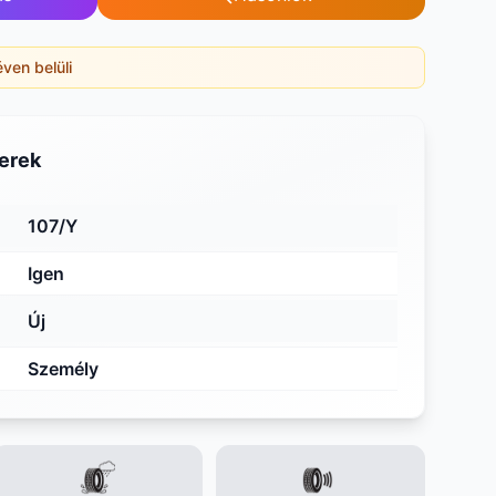
éven belüli
erek
107/Y
Igen
Új
Személy