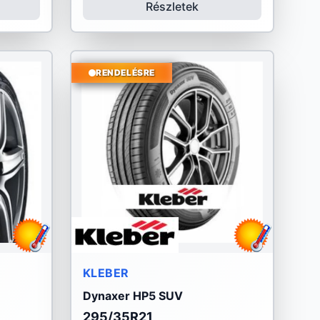
Részletek
RENDELÉSRE
KLEBER
Dynaxer HP5 SUV
295/35R21