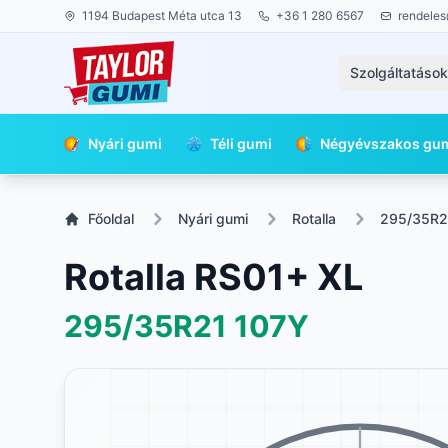
1194 Budapest Méta utca 13
+36 1 280 6567
rendeles
Szolgáltatáso
Nyári gumi
Téli gumi
Négyévszakos gu
Főoldal
Nyári gumi
Rotalla
295/35R2
Rotalla RS01+ XL
295/35R21
107Y