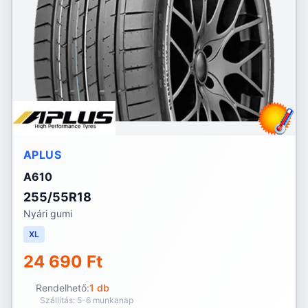
APLUS
A610
255/55R18
Nyári gumi
XL
24 690 Ft
Rendelhető:
1 db
Szállítás: 5-6 munkanap