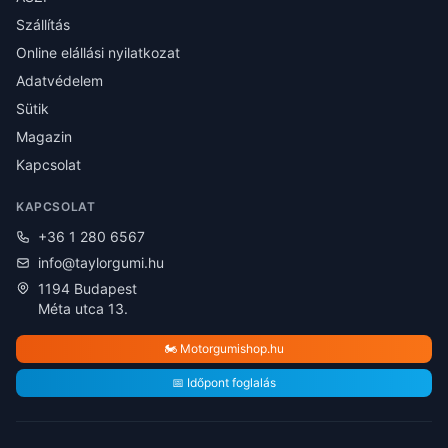
Szállítás
Online elállási nyilatkozat
Adatvédelem
Sütik
Magazin
Kapcsolat
KAPCSOLAT
+36 1 280 6567
info@taylorgumi.hu
1194 Budapest
Méta utca 13.
🏍️ Motorgumishop.hu
📅 Időpont foglalás