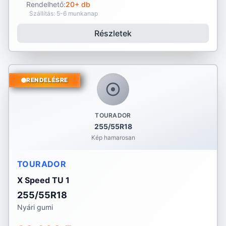
Rendelhető:
20+ db
Szállítás: 5-6 munkanap
Részletek
RENDELÉSRE
TOURADOR
255/55R18
Kép hamarosan
TOURADOR
X Speed TU 1
255/55R18
Nyári gumi