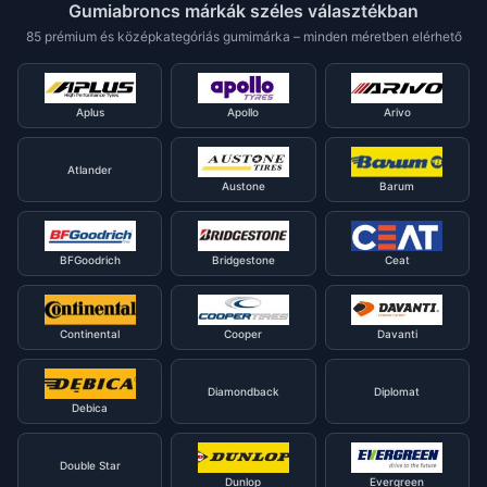
Gumiabroncs márkák széles választékban
85 prémium és középkategóriás gumimárka – minden méretben elérhető
Aplus
Apollo
Arivo
Atlander
Austone
Barum
BFGoodrich
Bridgestone
Ceat
Continental
Cooper
Davanti
Diamondback
Diplomat
Debica
Double Star
Dunlop
Evergreen