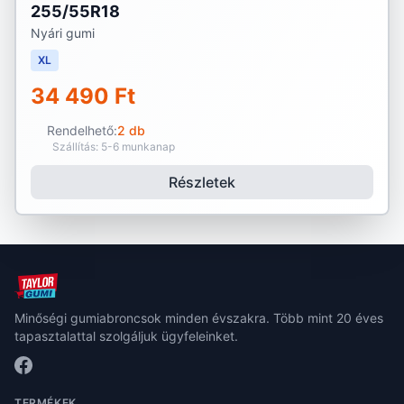
255/55R18
Nyári gumi
XL
34 490 Ft
Rendelhető:
2 db
Szállítás: 5-6 munkanap
Részletek
Minőségi gumiabroncsok minden évszakra. Több mint 20 éves
tapasztalattal szolgáljuk ügyfeleinket.
TERMÉKEK