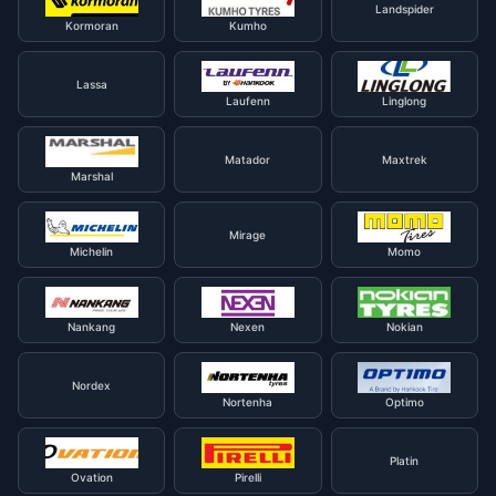
Landspider
Kormoran
Kumho
Lassa
Laufenn
Linglong
Matador
Maxtrek
Marshal
Mirage
Michelin
Momo
Nankang
Nexen
Nokian
Nordex
Nortenha
Optimo
Platin
Ovation
Pirelli