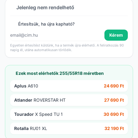
Jelenleg nem rendelhető
Értesítsük, ha újra kapható?
Kérem
Egyetlen értesítést küldünk, ha a termék újra elérhető. A feliratkozás 90
napig él, utána automatikusan törlődik.
Ezek most elérhetők 255/55R18 méretben
Aplus
A610
24 690 Ft
Atlander
ROVERSTAR HT
27 690 Ft
Tourador
X Speed TU 1
30 690 Ft
Rotalla
RU01 XL
32 190 Ft