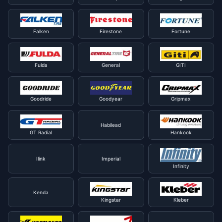
Falken
Firestone
Fortune
Fulda
General
GITI
Goodride
Goodyear
Gripmax
Habilead
GT Radial
Hankook
Ilink
Imperial
Infinity
Kenda
Kingstar
Kleber