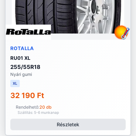
ROTALLA
RU01 XL
255/55R18
Nyári gumi
XL
32 190 Ft
Rendelhető:
20 db
Szállítás: 5-6 munkanap
Részletek