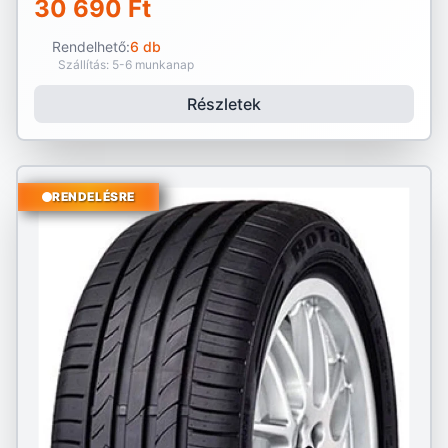
30 690 Ft
Rendelhető:
6 db
Szállítás: 5-6 munkanap
Részletek
RENDELÉSRE