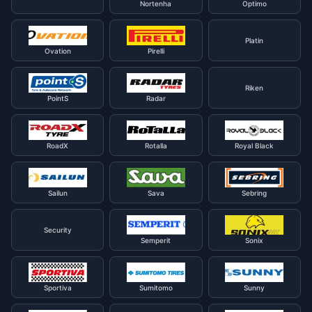
Nortenha
Optimo
Platin
Ovation
Pirelli
Riken
PointS
Radar
RoadX
Rotalla
Royal Black
Sailun
Sava
Sebring
Security
Semperit
Sonix
Sportiva
Sumitomo
Sunny