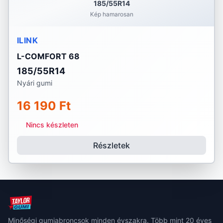
185/55R14
Kép hamarosan
ILINK
L-COMFORT 68
185/55R14
Nyári gumi
16 190 Ft
Nincs készleten
Részletek
Minőségi gumiabroncsok minden évszakra. Több mint 20 éves