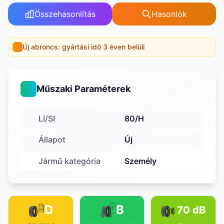
Összehasonlítás
Hasonlók
Új abroncs: gyártási idő 3 éven belüli
Műszaki Paraméterek
LI/SI
80/H
Állapot
Új
Jármű kategória
Személy
D
B
70 dB