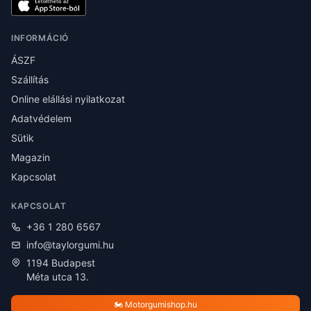
INFORMÁCIÓ
ÁSZF
Szállítás
Online elállási nyilatkozat
Adatvédelem
Sütik
Magazin
Kapcsolat
KAPCSOLAT
+36 1 280 6567
info@taylorgumi.hu
1194 Budapest
Méta utca 13.
🏍️ Motorgumishop.hu