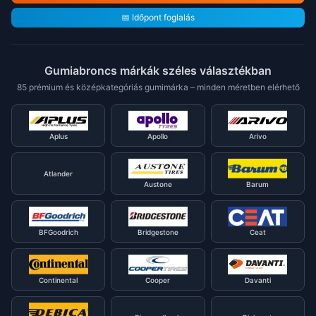
📅 Időpont foglalás
Gumiabroncs márkák széles választékban
85 prémium és középkategóriás gumimárka – minden méretben elérhető
Aplus
Apollo
Arivo
Atlander
Austone
Barum
BFGoodrich
Bridgestone
Ceat
Continental
Cooper
Davanti