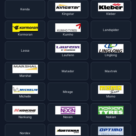
Kenda
Kingstar
Kleber
Landspider
Kormoran
Kumho
Lassa
Laufenn
Linglong
Matador
Maxtrek
Marshal
Mirage
Michelin
Momo
Nankang
Nexen
Nokian
Nordex