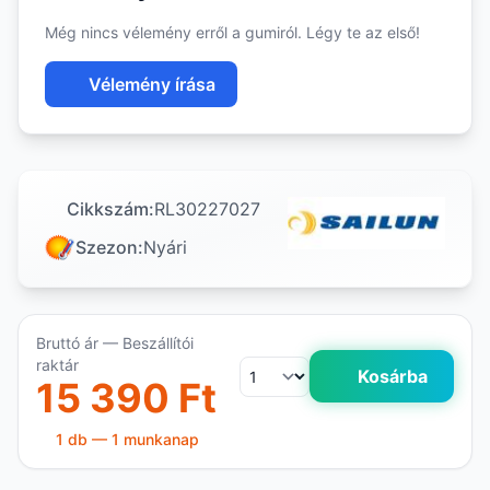
Még nincs vélemény erről a gumiról. Légy te az első!
Vélemény írása
Cikkszám:
RL30227027
Szezon:
Nyári
Bruttó ár — Beszállítói
raktár
Kosárba
15 390 Ft
1 db — 1 munkanap