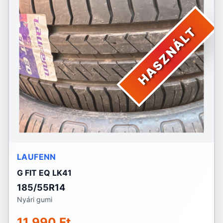
HASZNÁLT
LAUFENN
G FIT EQ LK41
185/55R14
Nyári gumi
11 990 Ft