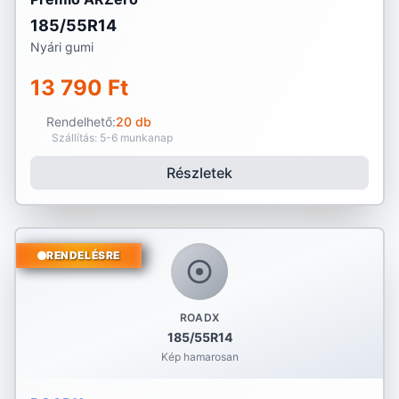
185/55R14
Nyári gumi
13 790 Ft
Rendelhető:
20 db
Szállítás: 5-6 munkanap
Részletek
RENDELÉSRE
ROADX
185/55R14
Kép hamarosan