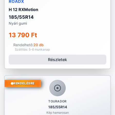
ROADX
H 12 RXMotion
185/55R14
Nyári gumi
13 790 Ft
Rendelhető:
20 db
Szállítás: 5-6 munkanap
Részletek
RENDELÉSRE
TOURADOR
185/55R14
Kép hamarosan