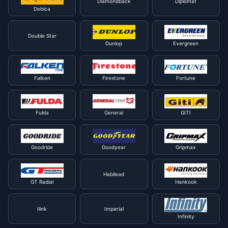
Diamondback
Diplomat
Debica
Double Star
Dunlop
Evergreen
Falken
Firestone
Fortune
Fulda
General
GITI
Goodride
Goodyear
Gripmax
Habilead
GT Radial
Hankook
Ilink
Imperial
Infinity