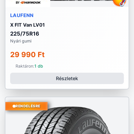
LAUFENN
X FIT Van LV01
225/75R16
Nyári gumi
29 990 Ft
Raktáron:
1 db
Részletek
RENDELÉSRE