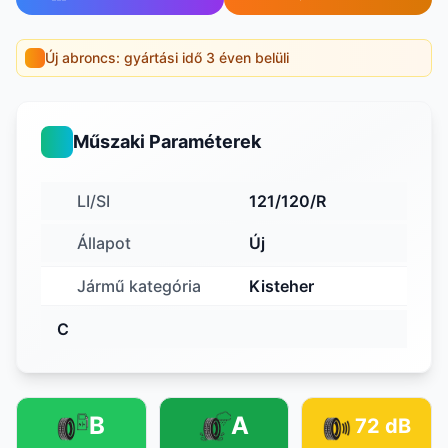
Új abroncs: gyártási idő 3 éven belüli
Műszaki Paraméterek
LI/SI
121/120/R
Állapot
Új
Jármű kategória
Kisteher
C
B
A
72 dB