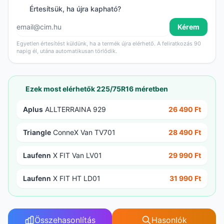
Értesítsük, ha újra kapható?
Kérem
Egyetlen értesítést küldünk, ha a termék újra elérhető. A feliratkozás 90
napig él, utána automatikusan törlődik.
Ezek most elérhetők 225/75R16 méretben
Aplus
ALLTERRAINA 929
26 490 Ft
Triangle
ConneX Van TV701
28 490 Ft
Laufenn
X FIT Van LV01
29 990 Ft
Laufenn
X FIT HT LD01
31 990 Ft
Összehasonlítás
Hasonlók