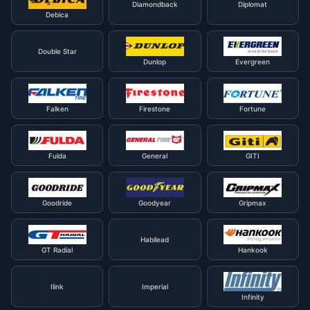
Diamondback
Diplomat
Debica
Double Star
Dunlop
Evergreen
Falken
Firestone
Fortune
Fulda
General
GITI
Goodride
Goodyear
Gripmax
Habilead
GT Radial
Hankook
Ilink
Imperial
Infinity