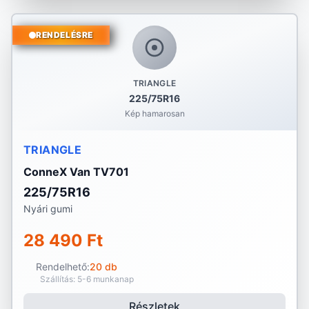
RENDELÉSRE
TRIANGLE
225/75R16
Kép hamarosan
TRIANGLE
ConneX Van TV701
225/75R16
Nyári gumi
28 490 Ft
Rendelhető:
20 db
Szállítás: 5-6 munkanap
Részletek