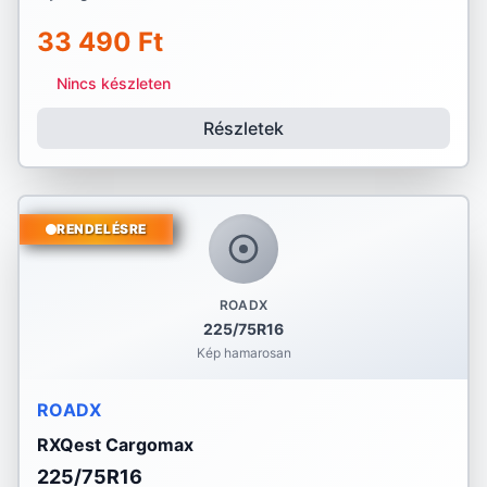
33 490 Ft
Nincs készleten
Részletek
RENDELÉSRE
ROADX
225/75R16
Kép hamarosan
ROADX
RXQest Cargomax
225/75R16