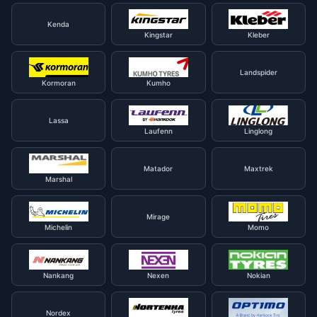
Kenda
Kingstar
Kleber
Landspider
Kormoran
Kumho
Lassa
Laufenn
Linglong
Matador
Maxtrek
Marshal
Mirage
Michelin
Momo
Nankang
Nexen
Nokian
Nordex