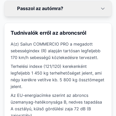
Passzol az autómra?
Tudnivalók erről az abroncsról
A(z) Sailun COMMERCIO PRO a megadott
sebességindex (R) alapján tartósan legfeljebb
170 km/h sebességű közlekedésre tervezett.
Terhelési indexe (121/120) kerekenként
legfeljebb 1 450 kg terhelhetőséget jelent, ami
négy kerékre vetítve kb. 5 800 kg össztömeget
jelent.
Az EU-energiacímke szerint az abroncs
üzemanyag-hatékonysága B, nedves tapadása
A osztályú, külső gördülési zaja 72 dB (B
zajosztály).