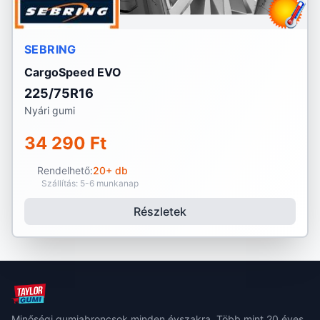
SEBRING
CargoSpeed EVO
225/75R16
Nyári gumi
34 290 Ft
Rendelhető:
20+ db
Szállítás: 5-6 munkanap
Részletek
Minőségi gumiabroncsok minden évszakra. Több mint 20 éves