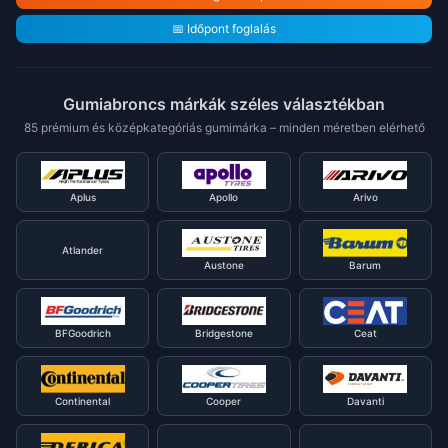
📅 Időpont foglalás
Gumiabroncs márkák széles választékban
85 prémium és középkategóriás gumimárka – minden méretben elérhető
Aplus
Apollo
Arivo
Atlander
Austone
Barum
BFGoodrich
Bridgestone
Ceat
Continental
Cooper
Davanti