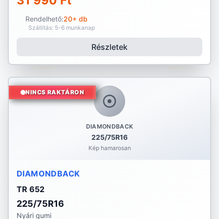
31 990 Ft
Rendelhető:
20+ db
Szállítás: 5-6 munkanap
Részletek
NINCS RAKTÁRON
DIAMONDBACK
225/75R16
Kép hamarosan
DIAMONDBACK
TR 652
225/75R16
Nyári gumi