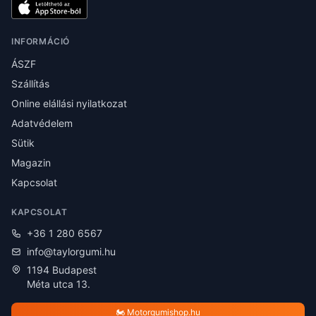
INFORMÁCIÓ
ÁSZF
Szállítás
Online elállási nyilatkozat
Adatvédelem
Sütik
Magazin
Kapcsolat
KAPCSOLAT
+36 1 280 6567
info@taylorgumi.hu
1194 Budapest
Méta utca 13.
🏍️ Motorgumishop.hu