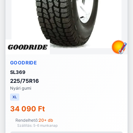
GOODRIDE
SL369
225/75R16
Nyári gumi
XL
34 090 Ft
Rendelhető:
20+ db
Szállítás: 5-6 munkanap