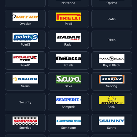
Nortenha
Optimo
Platin
Ovation
Pirelli
Riken
PointS
Radar
RoadX
Rotalla
Royal Black
Sailun
Sava
Sebring
Security
Semperit
Sonix
Sportiva
Sumitomo
Sunny